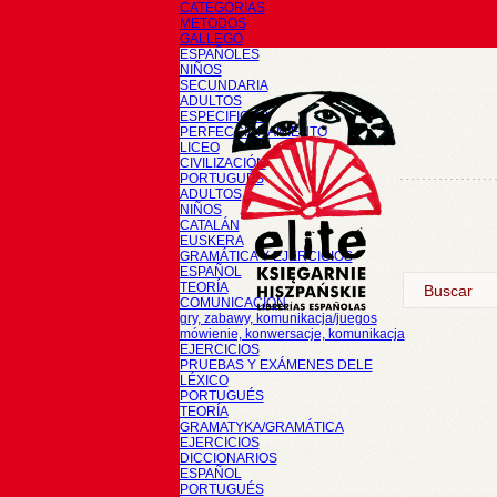
CATEGORÍAS
METODOS
GALLEGO
ESPAÑOLES
NIÑOS
SECUNDARIA
ADULTOS
ESPECIFICOS
PERFECCIONAMIENTO
LICEO
CIVILIZACIÓN
PORTUGUÉS
ADULTOS
NIÑOS
CATALÁN
EUSKERA
GRAMÁTICA Y EJERCICIOS
ESPAÑOL
TEORÍA
COMUNICACIÓN
gry, zabawy, komunikacja/juegos
mówienie, konwersacje, komunikacja
EJERCICIOS
PRUEBAS Y EXÁMENES DELE
LÉXICO
PORTUGUÉS
TEORÍA
GRAMATYKA/GRAMÁTICA
EJERCICIOS
DICCIONARIOS
ESPAÑOL
PORTUGUÉS