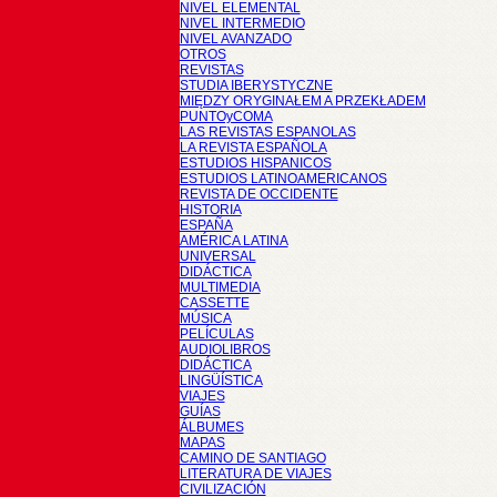
NIVEL ELEMENTAL
NIVEL INTERMEDIO
NIVEL AVANZADO
OTROS
REVISTAS
STUDIA IBERYSTYCZNE
MIĘDZY ORYGINAŁEM A PRZEKŁADEM
PUNTOyCOMA
LAS REVISTAS ESPANOLAS
LA REVISTA ESPAÑOLA
ESTUDIOS HISPANICOS
ESTUDIOS LATINOAMERICANOS
REVISTA DE OCCIDENTE
HISTORIA
ESPAÑA
AMÉRICA LATINA
UNIVERSAL
DIDÁCTICA
MULTIMEDIA
CASSETTE
MÚSICA
PELÍCULAS
AUDIOLIBROS
DIDÁCTICA
LINGÜÍSTICA
VIAJES
GUÍAS
ÁLBUMES
MAPAS
CAMINO DE SANTIAGO
LITERATURA DE VIAJES
CIVILIZACIÓN