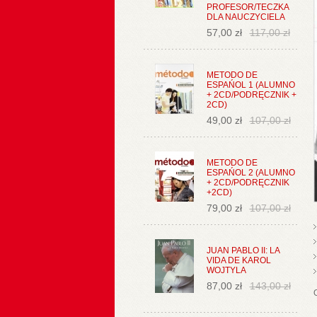
PROFESOR/TECZKA
DLA NAUCZYCIELA
57,00 zł
117,00 zł
METODO DE
ESPAŃOL 1 (ALUMNO
+ 2CD/PODRĘCZNIK +
2CD)
49,00 zł
107,00 zł
METODO DE
ESPAŃOL 2 (ALUMNO
+ 2CD/PODRĘCZNIK
+2CD)
79,00 zł
107,00 zł
JUAN PABLO II: LA
VIDA DE KAROL
WOJTYLA
87,00 zł
143,00 zł