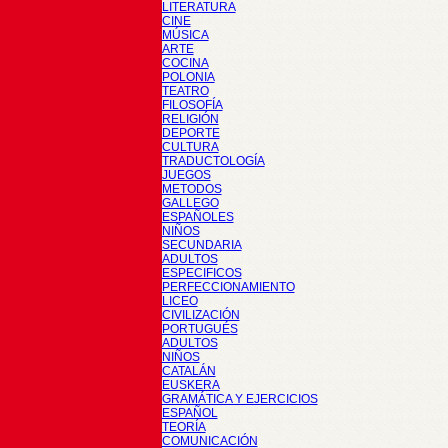
LITERATURA
CINE
MÚSICA
ARTE
COCINA
POLONIA
TEATRO
FILOSOFÍA
RELIGIÓN
DEPORTE
CULTURA
TRADUCTOLOGÍA
JUEGOS
METODOS
GALLEGO
ESPAÑOLES
NIÑOS
SECUNDARIA
ADULTOS
ESPECIFICOS
PERFECCIONAMIENTO
LICEO
CIVILIZACIÓN
PORTUGUÉS
ADULTOS
NIÑOS
CATALÁN
EUSKERA
GRAMÁTICA Y EJERCICIOS
ESPAÑOL
TEORÍA
COMUNICACIÓN