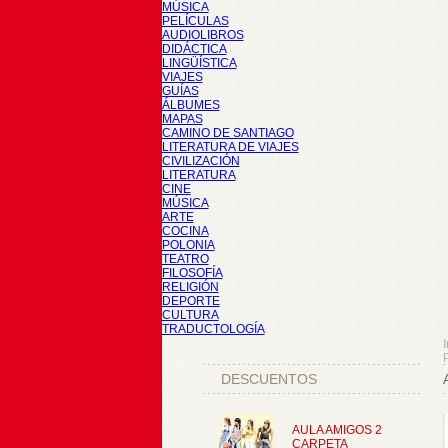
MÚSICA
PELÍCULAS
AUDIOLIBROS
DIDÁCTICA
LINGÜÍSTICA
VIAJES
GUÍAS
ÁLBUMES
MAPAS
CAMINO DE SANTIAGO
LITERATURA DE VIAJES
CIVILIZACIÓN
LITERATURA
CINE
MÚSICA
ARTE
COCINA
POLONIA
TEATRO
FILOSOFÍA
RELIGIÓN
DEPORTE
CULTURA
TRADUCTOLOGÍA
I
DESCUENTOS
AULA AMIGOS 2
CARPETA