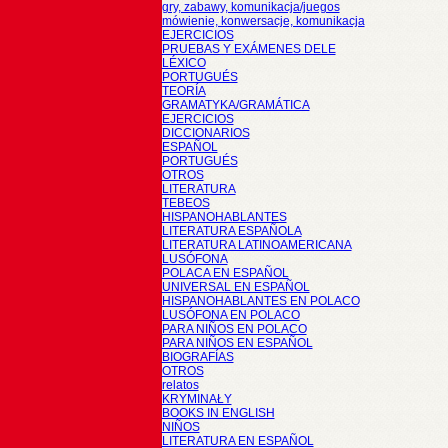
gry, zabawy, komunikacja/juegos
mówienie, konwersacje, komunikacja
EJERCICIOS
PRUEBAS Y EXÁMENES DELE
LÉXICO
PORTUGUÉS
TEORÍA
GRAMATYKA/GRAMÁTICA
EJERCICIOS
DICCIONARIOS
ESPAÑOL
PORTUGUÉS
OTROS
LITERATURA
TEBEOS
HISPANOHABLANTES
LITERATURA ESPAÑOLA
LITERATURA LATINOAMERICANA
LUSÓFONA
POLACA EN ESPAÑOL
UNIVERSAL EN ESPAÑOL
HISPANOHABLANTES EN POLACO
LUSÓFONA EN POLACO
PARA NIÑOS EN POLACO
PARA NIÑOS EN ESPAÑOL
BIOGRAFÍAS
OTROS
relatos
KRYMINAŁY
BOOKS IN ENGLISH
NIÑOS
LITERATURA EN ESPAÑOL