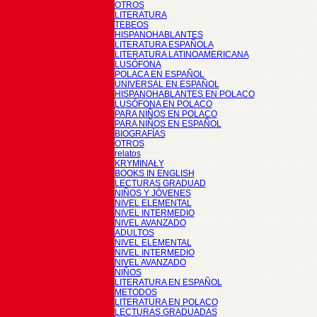
OTROS
LITERATURA
TEBEOS
HISPANOHABLANTES
LITERATURA ESPAÑOLA
LITERATURA LATINOAMERICANA
LUSÓFONA
POLACA EN ESPAÑOL
UNIVERSAL EN ESPAÑOL
HISPANOHABLANTES EN POLACO
LUSÓFONA EN POLACO
PARA NIÑOS EN POLACO
PARA NIÑOS EN ESPAÑOL
BIOGRAFÍAS
OTROS
relatos
KRYMINAŁY
BOOKS IN ENGLISH
LECTURAS GRADUAD
NIÑOS Y JÓVENES
NIVEL ELEMENTAL
NIVEL INTERMEDIO
NIVEL AVANZADO
ADULTOS
NIVEL ELEMENTAL
NIVEL INTERMEDIO
NIVEL AVANZADO
NIÑOS
LITERATURA EN ESPAÑOL
METODOS
LITERATURA EN POLACO
LECTURAS GRADUADAS