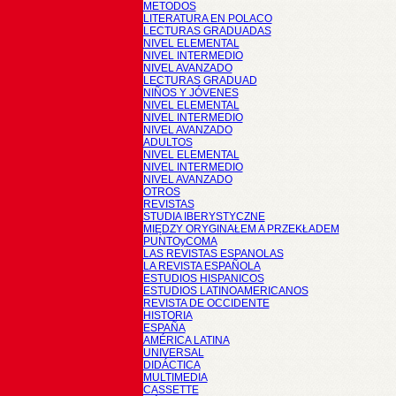
METODOS
LITERATURA EN POLACO
LECTURAS GRADUADAS
NIVEL ELEMENTAL
NIVEL INTERMEDIO
NIVEL AVANZADO
LECTURAS GRADUAD
NIÑOS Y JÓVENES
NIVEL ELEMENTAL
NIVEL INTERMEDIO
NIVEL AVANZADO
ADULTOS
NIVEL ELEMENTAL
NIVEL INTERMEDIO
NIVEL AVANZADO
OTROS
REVISTAS
STUDIA IBERYSTYCZNE
MIĘDZY ORYGINAŁEM A PRZEKŁADEM
PUNTOyCOMA
LAS REVISTAS ESPANOLAS
LA REVISTA ESPAÑOLA
ESTUDIOS HISPANICOS
ESTUDIOS LATINOAMERICANOS
REVISTA DE OCCIDENTE
HISTORIA
ESPAÑA
AMÉRICA LATINA
UNIVERSAL
DIDÁCTICA
MULTIMEDIA
CASSETTE