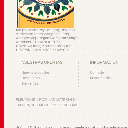
Kto jest dociekliwy i ciekawy Hiszpanii -
serdecznie zapraszamy do naszej
wrocławskiej księgarni w Zaułku Solnym
we wtorek 21 marca o 19:00 na
książkową fiestę z autorką ksiażki OLÉ!
HISZPANIA DLA DOCIEKLIWYCH!
NUESTRAS OFERTAS
INFORMACIÓN
Nuevos productos
Contacto
Descuentos
Mapa del sitio
Top ventas
EMBARQUE 1 ROZKŁAD MATERIAŁU
EMBARQUE 1 MODEL ROZKŁADU MAT.
Ważne: Użytkowanie sklepu oznacza zgodę na wykorzystywanie plików 