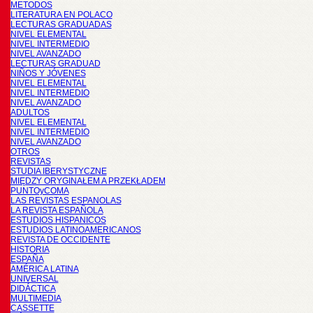
METODOS
LITERATURA EN POLACO
LECTURAS GRADUADAS
NIVEL ELEMENTAL
NIVEL INTERMEDIO
NIVEL AVANZADO
LECTURAS GRADUAD
NIÑOS Y JÓVENES
NIVEL ELEMENTAL
NIVEL INTERMEDIO
NIVEL AVANZADO
ADULTOS
NIVEL ELEMENTAL
NIVEL INTERMEDIO
NIVEL AVANZADO
OTROS
REVISTAS
STUDIA IBERYSTYCZNE
MIĘDZY ORYGINAŁEM A PRZEKŁADEM
PUNTOyCOMA
LAS REVISTAS ESPANOLAS
LA REVISTA ESPAÑOLA
ESTUDIOS HISPANICOS
ESTUDIOS LATINOAMERICANOS
REVISTA DE OCCIDENTE
HISTORIA
ESPAÑA
AMÉRICA LATINA
UNIVERSAL
DIDÁCTICA
MULTIMEDIA
CASSETTE