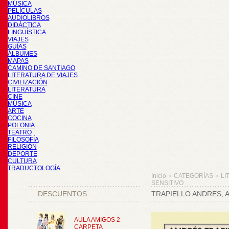
MÚSICA
PELÍCULAS
AUDIOLIBROS
DIDÁCTICA
LINGÜÍSTICA
VIAJES
GUÍAS
ÁLBUMES
MAPAS
CAMINO DE SANTIAGO
LITERATURA DE VIAJES
CIVILIZACIÓN
LITERATURA
CINE
MÚSICA
ARTE
COCINA
POLONIA
TEATRO
FILOSOFÍA
RELIGIÓN
DEPORTE
CULTURA
TRADUCTOLOGÍA
Inicio
CATEGORÍAS
LI
>
>
SENSITIVO
DESCUENTOS
TRAPIELLO ANDRES, 
AULA AMIGOS 2
CARPETA