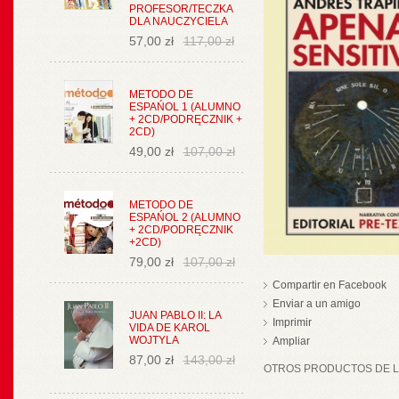
PROFESOR/TECZKA
DLA NAUCZYCIELA
57,00 zł
117,00 zł
METODO DE
ESPAŃOL 1 (ALUMNO
+ 2CD/PODRĘCZNIK +
2CD)
49,00 zł
107,00 zł
METODO DE
ESPAŃOL 2 (ALUMNO
+ 2CD/PODRĘCZNIK
+2CD)
79,00 zł
107,00 zł
Compartir en Facebook
Enviar a un amigo
JUAN PABLO II: LA
Imprimir
VIDA DE KAROL
WOJTYLA
Ampliar
87,00 zł
143,00 zł
OTROS PRODUCTOS DE LA