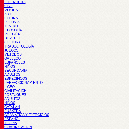
LITERATURA
CINE
MÚSICA
ARTE
COCINA
POLONIA
TEATRO
FILOSOFÍA
RELIGIÓN
DEPORTE
CULTURA
TRADUCTOLOGÍA
JUEGOS
METODOS
GALLEGO
ESPAÑOLES
NIÑOS
SECUNDARIA
ADULTOS
ESPECIFICOS
PERFECCIONAMIENTO
LICEO
CIVILIZACIÓN
PORTUGUÉS
ADULTOS
NIÑOS
CATALÁN
EUSKERA
GRAMÁTICA Y EJERCICIOS
ESPAÑOL
TEORÍA
COMUNICACIÓN