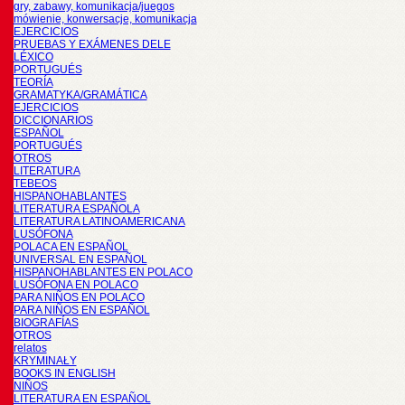
gry, zabawy, komunikacja/juegos
mówienie, konwersacje, komunikacja
EJERCICIOS
PRUEBAS Y EXÁMENES DELE
LÉXICO
PORTUGUÉS
TEORÍA
GRAMATYKA/GRAMÁTICA
EJERCICIOS
DICCIONARIOS
ESPAÑOL
PORTUGUÉS
OTROS
LITERATURA
TEBEOS
HISPANOHABLANTES
LITERATURA ESPAÑOLA
LITERATURA LATINOAMERICANA
LUSÓFONA
POLACA EN ESPAÑOL
UNIVERSAL EN ESPAÑOL
HISPANOHABLANTES EN POLACO
LUSÓFONA EN POLACO
PARA NIÑOS EN POLACO
PARA NIÑOS EN ESPAÑOL
BIOGRAFÍAS
OTROS
relatos
KRYMINAŁY
BOOKS IN ENGLISH
NIÑOS
LITERATURA EN ESPAÑOL