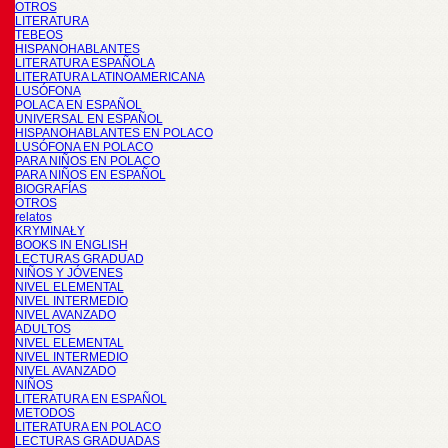
OTROS
LITERATURA
TEBEOS
HISPANOHABLANTES
LITERATURA ESPAÑOLA
LITERATURA LATINOAMERICANA
LUSÓFONA
POLACA EN ESPAÑOL
UNIVERSAL EN ESPAÑOL
HISPANOHABLANTES EN POLACO
LUSÓFONA EN POLACO
PARA NIÑOS EN POLACO
PARA NIÑOS EN ESPAÑOL
BIOGRAFÍAS
OTROS
relatos
KRYMINAŁY
BOOKS IN ENGLISH
LECTURAS GRADUAD
NIÑOS Y JÓVENES
NIVEL ELEMENTAL
NIVEL INTERMEDIO
NIVEL AVANZADO
ADULTOS
NIVEL ELEMENTAL
NIVEL INTERMEDIO
NIVEL AVANZADO
NIÑOS
LITERATURA EN ESPAÑOL
METODOS
LITERATURA EN POLACO
LECTURAS GRADUADAS