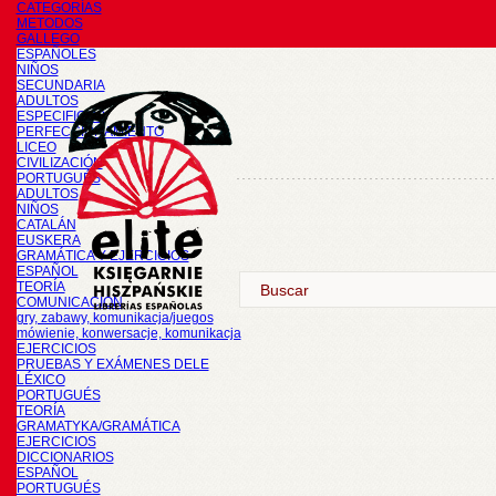
CATEGORÍAS
METODOS
GALLEGO
ESPAÑOLES
NIÑOS
SECUNDARIA
ADULTOS
ESPECIFICOS
PERFECCIONAMIENTO
LICEO
CIVILIZACIÓN
PORTUGUÉS
ADULTOS
NIÑOS
CATALÁN
EUSKERA
GRAMÁTICA Y EJERCICIOS
ESPAÑOL
TEORÍA
COMUNICACIÓN
gry, zabawy, komunikacja/juegos
mówienie, konwersacje, komunikacja
EJERCICIOS
PRUEBAS Y EXÁMENES DELE
LÉXICO
PORTUGUÉS
TEORÍA
GRAMATYKA/GRAMÁTICA
EJERCICIOS
DICCIONARIOS
ESPAÑOL
PORTUGUÉS