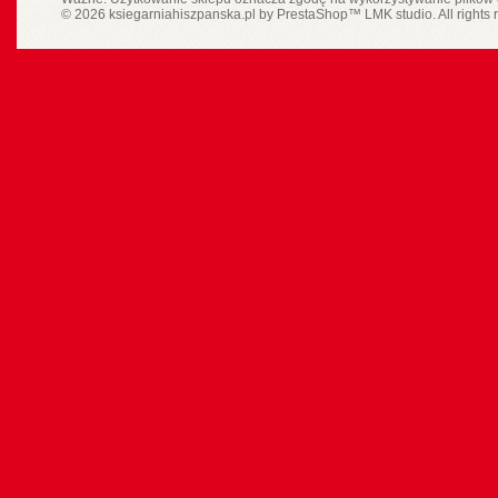
© 2026 ksiegarniahiszpanska.pl by
PrestaShop
™
LMK studio
. All rights