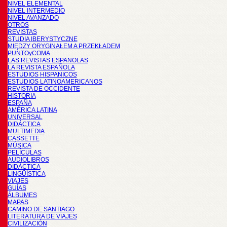
NIVEL ELEMENTAL
NIVEL INTERMEDIO
NIVEL AVANZADO
OTROS
REVISTAS
STUDIA IBERYSTYCZNE
MIĘDZY ORYGINAŁEM A PRZEKŁADEM
PUNTOyCOMA
LAS REVISTAS ESPANOLAS
LA REVISTA ESPAÑOLA
ESTUDIOS HISPANICOS
ESTUDIOS LATINOAMERICANOS
REVISTA DE OCCIDENTE
HISTORIA
ESPAÑA
AMÉRICA LATINA
UNIVERSAL
DIDÁCTICA
MULTIMEDIA
CASSETTE
MÚSICA
PELÍCULAS
AUDIOLIBROS
DIDÁCTICA
LINGÜÍSTICA
VIAJES
GUÍAS
ÁLBUMES
MAPAS
CAMINO DE SANTIAGO
LITERATURA DE VIAJES
CIVILIZACIÓN