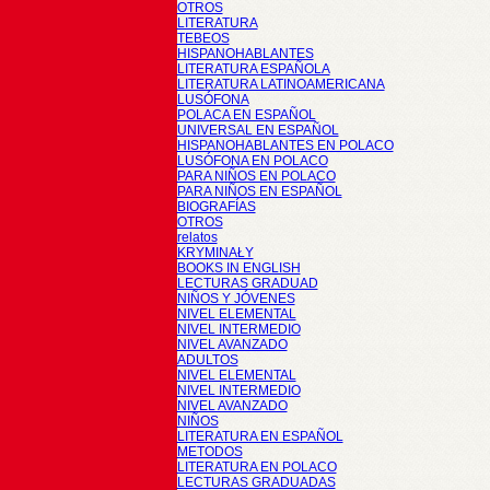
OTROS
LITERATURA
TEBEOS
HISPANOHABLANTES
LITERATURA ESPAÑOLA
LITERATURA LATINOAMERICANA
LUSÓFONA
POLACA EN ESPAÑOL
UNIVERSAL EN ESPAÑOL
HISPANOHABLANTES EN POLACO
LUSÓFONA EN POLACO
PARA NIÑOS EN POLACO
PARA NIÑOS EN ESPAÑOL
BIOGRAFÍAS
OTROS
relatos
KRYMINAŁY
BOOKS IN ENGLISH
LECTURAS GRADUAD
NIÑOS Y JÓVENES
NIVEL ELEMENTAL
NIVEL INTERMEDIO
NIVEL AVANZADO
ADULTOS
NIVEL ELEMENTAL
NIVEL INTERMEDIO
NIVEL AVANZADO
NIÑOS
LITERATURA EN ESPAÑOL
METODOS
LITERATURA EN POLACO
LECTURAS GRADUADAS