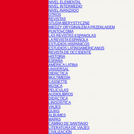
NIVEL ELEMENTAL
NIVEL INTERMEDIO
NIVEL AVANZADO
OTROS
REVISTAS
STUDIA IBERYSTYCZNE
MIĘDZY ORYGINAŁEM A PRZEKŁADEM
PUNTOyCOMA
LAS REVISTAS ESPANOLAS
LA REVISTA ESPAÑOLA
ESTUDIOS HISPANICOS
ESTUDIOS LATINOAMERICANOS
REVISTA DE OCCIDENTE
HISTORIA
ESPAÑA
AMÉRICA LATINA
UNIVERSAL
DIDÁCTICA
MULTIMEDIA
CASSETTE
MÚSICA
PELÍCULAS
AUDIOLIBROS
DIDÁCTICA
LINGÜÍSTICA
VIAJES
GUÍAS
ÁLBUMES
MAPAS
CAMINO DE SANTIAGO
LITERATURA DE VIAJES
CIVILIZACIÓN