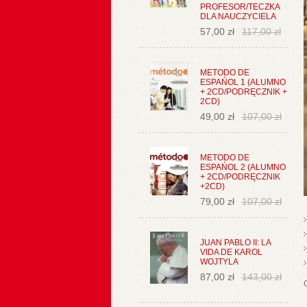
PROFESOR/TECZKA
DLA NAUCZYCIELA
57,00 zł
117,00 zł
METODO DE
ESPAŃOL 1 (ALUMNO
+ 2CD/PODRĘCZNIK +
2CD)
49,00 zł
107,00 zł
METODO DE
ESPAŃOL 2 (ALUMNO
+ 2CD/PODRĘCZNIK
+2CD)
79,00 zł
107,00 zł
JUAN PABLO II: LA
VIDA DE KAROL
WOJTYLA
87,00 zł
143,00 zł