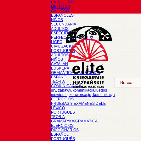
CATEGORÍAS
METODOS
GALLEGO
ESPAÑOLES
NIÑOS
SECUNDARIA
ADULTOS
ESPECIFICOS
PERFECCIONAMIENTO
LICEO
CIVILIZACIÓN
PORTUGUÉS
ADULTOS
NIÑOS
CATALÁN
EUSKERA
GRAMÁTICA Y EJERCICIOS
ESPAÑOL
TEORÍA
COMUNICACIÓN
gry, zabawy, komunikacja/juegos
mówienie, konwersacje, komunikacja
EJERCICIOS
PRUEBAS Y EXÁMENES DELE
LÉXICO
PORTUGUÉS
TEORÍA
GRAMATYKA/GRAMÁTICA
EJERCICIOS
DICCIONARIOS
ESPAÑOL
PORTUGUÉS