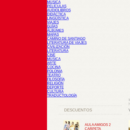
MÚSICA
PELÍCULAS
AUDIOLIBROS
DIDÁCTICA
LINGÜÍSTICA
VIAJES
GUÍAS
ÁLBUMES
MAPAS
CAMINO DE SANTIAGO
LITERATURA DE VIAJES
CIVILIZACIÓN
LITERATURA
CINE
MÚSICA
ARTE
COCINA
POLONIA
TEATRO
FILOSOFÍA
RELIGIÓN
DEPORTE
CULTURA
TRADUCTOLOGÍA
I
DESCUENTOS
AULA AMIGOS 2
CARPETA