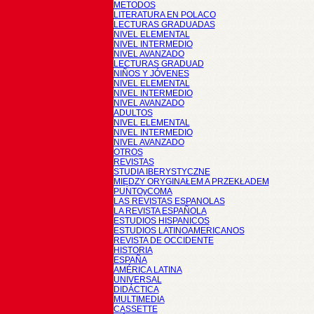
METODOS
LITERATURA EN POLACO
LECTURAS GRADUADAS
NIVEL ELEMENTAL
NIVEL INTERMEDIO
NIVEL AVANZADO
LECTURAS GRADUAD
NIÑOS Y JÓVENES
NIVEL ELEMENTAL
NIVEL INTERMEDIO
NIVEL AVANZADO
ADULTOS
NIVEL ELEMENTAL
NIVEL INTERMEDIO
NIVEL AVANZADO
OTROS
REVISTAS
STUDIA IBERYSTYCZNE
MIĘDZY ORYGINAŁEM A PRZEKŁADEM
PUNTOyCOMA
LAS REVISTAS ESPANOLAS
LA REVISTA ESPAÑOLA
ESTUDIOS HISPANICOS
ESTUDIOS LATINOAMERICANOS
REVISTA DE OCCIDENTE
HISTORIA
ESPAÑA
AMÉRICA LATINA
UNIVERSAL
DIDÁCTICA
MULTIMEDIA
CASSETTE