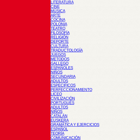
LITERATURA
CINE
MÚSICA
ARTE
COCINA
POLONIA
TEATRO
FILOSOFÍA
RELIGIÓN
DEPORTE
CULTURA
TRADUCTOLOGÍA
JUEGOS
METODOS
GALLEGO
ESPAÑOLES
NIÑOS
SECUNDARIA
ADULTOS
ESPECIFICOS
PERFECCIONAMIENTO
LICEO
CIVILIZACIÓN
PORTUGUÉS
ADULTOS
NIÑOS
CATALÁN
EUSKERA
GRAMÁTICA Y EJERCICIOS
ESPAÑOL
TEORÍA
COMUNICACIÓN