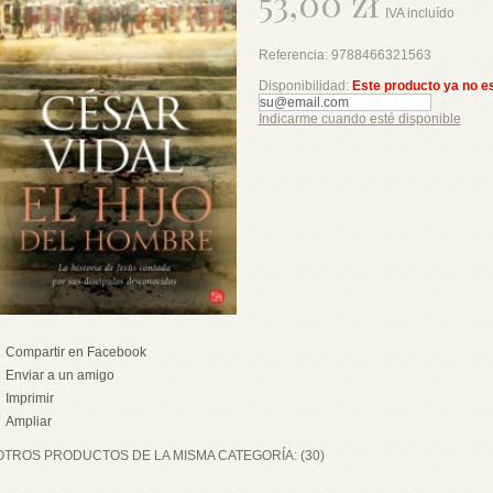
53,00 zł
IVA incluído
Referencia:
9788466321563
Disponibilidad:
Este producto ya no e
Indicarme cuando esté disponible
Compartir en Facebook
Enviar a un amigo
Imprimir
Ampliar
OTROS PRODUCTOS DE LA MISMA CATEGORÍA: (30)