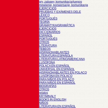
gry, zabawy, komunikacja/juegos
mówienie, konwersacje, komunikacja
EJERCICIOS
PRUEBAS Y EXÁMENES DELE
LÉXICO
PORTUGUÉS
TEORÍA
GRAMATYKA/GRAMÁTICA
EJERCICIOS
DICCIONARIOS
ESPAÑOL
PORTUGUÉS
OTROS
LITERATURA
TEBEOS
HISPANOHABLANTES
LITERATURA ESPAÑOLA
LITERATURA LATINOAMERICANA
LUSÓFONA
POLACA EN ESPAÑOL
UNIVERSAL EN ESPAÑOL
HISPANOHABLANTES EN POLACO
LUSÓFONA EN POLACO
PARA NIÑOS EN POLACO
PARA NIÑOS EN ESPAÑOL
BIOGRAFÍAS
OTROS
relatos
KRYMINAŁY
BOOKS IN ENGLISH
NIÑOS
LITERATURA EN ESPAÑOL