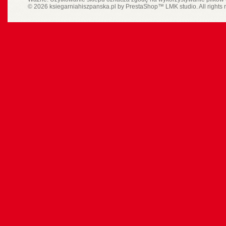
© 2026 ksiegarniahiszpanska.pl by
PrestaShop
™
LMK studio
. All rights