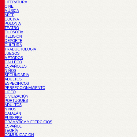
LITERATURA
CINE
MÚSICA
ARTE
COCINA
POLONIA
TEATRO
FILOSOFÍA
RELIGIÓN
DEPORTE
CULTURA
TRADUCTOLOGÍA
JUEGOS
METODOS
GALLEGO
ESPAÑOLES
NIÑOS
SECUNDARIA
ADULTOS
ESPECIFICOS
PERFECCIONAMIENTO
LICEO
CIVILIZACIÓN
PORTUGUÉS
ADULTOS
NIÑOS
CATALÁN
EUSKERA
GRAMÁTICA Y EJERCICIOS
ESPAÑOL
TEORÍA
COMUNICACIÓN