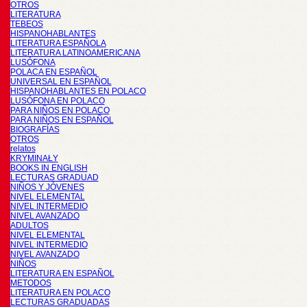
OTROS
LITERATURA
TEBEOS
HISPANOHABLANTES
LITERATURA ESPAÑOLA
LITERATURA LATINOAMERICANA
LUSÓFONA
POLACA EN ESPAÑOL
UNIVERSAL EN ESPAÑOL
HISPANOHABLANTES EN POLACO
LUSÓFONA EN POLACO
PARA NIÑOS EN POLACO
PARA NIÑOS EN ESPAÑOL
BIOGRAFÍAS
OTROS
relatos
KRYMINAŁY
BOOKS IN ENGLISH
LECTURAS GRADUAD
NIÑOS Y JÓVENES
NIVEL ELEMENTAL
NIVEL INTERMEDIO
NIVEL AVANZADO
ADULTOS
NIVEL ELEMENTAL
NIVEL INTERMEDIO
NIVEL AVANZADO
NIÑOS
LITERATURA EN ESPAÑOL
METODOS
LITERATURA EN POLACO
LECTURAS GRADUADAS