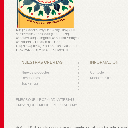
Kto jest dociekliwy i ciekawy Hiszpanii -
serdecznie zapraszamy do naszej
wrocławskiej księgarni w Zaułku Solnym
we wtorek 21 marca o 19:00 na
książkową fiestę z autorką ksiażki OLÉ!
HISZPANIA DLA DOCIEKLIWYCH!
NUESTRAS OFERTAS
INFORMACIÓN
Nuevos productos
Contacto
Descuentos
Mapa del sitio
Top ventas
EMBARQUE 1 ROZKŁAD MATERIAŁU
EMBARQUE 1 MODEL ROZKŁADU MAT.
Ważne: Użytkowanie sklepu oznacza zgodę na wykorzystywanie plików 