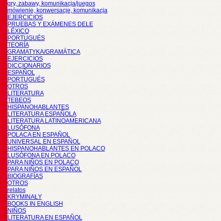
gry, zabawy, komunikacja/juegos
mówienie, konwersacje, komunikacja
EJERCICIOS
PRUEBAS Y EXÁMENES DELE
LÉXICO
PORTUGUÉS
TEORÍA
GRAMATYKA/GRAMÁTICA
EJERCICIOS
DICCIONARIOS
ESPAÑOL
PORTUGUÉS
OTROS
LITERATURA
TEBEOS
HISPANOHABLANTES
LITERATURA ESPAÑOLA
LITERATURA LATINOAMERICANA
LUSÓFONA
POLACA EN ESPAÑOL
UNIVERSAL EN ESPAÑOL
HISPANOHABLANTES EN POLACO
LUSÓFONA EN POLACO
PARA NIÑOS EN POLACO
PARA NIÑOS EN ESPAÑOL
BIOGRAFÍAS
OTROS
relatos
KRYMINAŁY
BOOKS IN ENGLISH
NIÑOS
LITERATURA EN ESPAÑOL