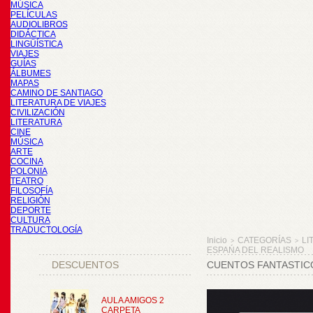
MÚSICA
PELÍCULAS
AUDIOLIBROS
DIDÁCTICA
LINGÜÍSTICA
VIAJES
GUÍAS
ÁLBUMES
MAPAS
CAMINO DE SANTIAGO
LITERATURA DE VIAJES
CIVILIZACIÓN
LITERATURA
CINE
MÚSICA
ARTE
COCINA
POLONIA
TEATRO
FILOSOFÍA
RELIGIÓN
DEPORTE
CULTURA
TRADUCTOLOGÍA
Inicio
CATEGORÍAS
LI
>
>
ESPAŃA DEL REALISMO
DESCUENTOS
CUENTOS FANTASTICO
AULA AMIGOS 2
CARPETA