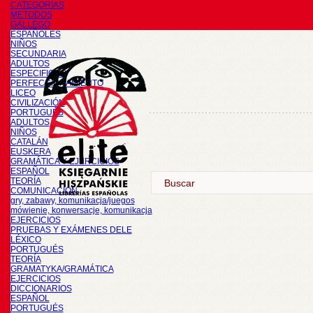
CATEGORÍAS
METODOS
GALLEGO
ESPAÑOLES
NIÑOS
SECUNDARIA
ADULTOS
ESPECIFICOS
PERFECCIONAMIENTO
LICEO
CIVILIZACIÓN
PORTUGUÉS
ADULTOS
NIÑOS
CATALÁN
EUSKERA
GRAMÁTICA Y EJERCICIOS
ESPAÑOL
TEORÍA
COMUNICACIÓN
gry, zabawy, komunikacja/juegos
mówienie, konwersacje, komunikacja
EJERCICIOS
PRUEBAS Y EXÁMENES DELE
LÉXICO
PORTUGUÉS
TEORÍA
GRAMATYKA/GRAMÁTICA
EJERCICIOS
DICCIONARIOS
ESPAÑOL
PORTUGUÉS