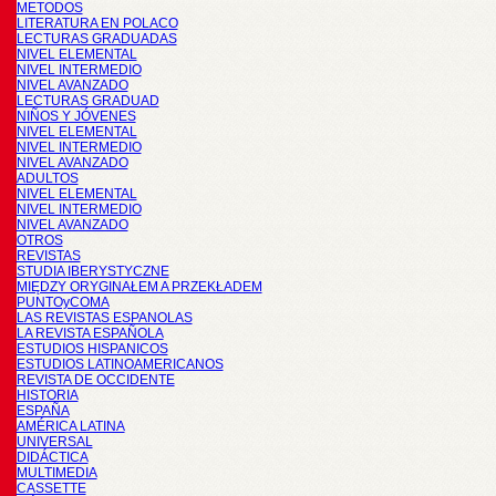
METODOS
LITERATURA EN POLACO
LECTURAS GRADUADAS
NIVEL ELEMENTAL
NIVEL INTERMEDIO
NIVEL AVANZADO
LECTURAS GRADUAD
NIÑOS Y JÓVENES
NIVEL ELEMENTAL
NIVEL INTERMEDIO
NIVEL AVANZADO
ADULTOS
NIVEL ELEMENTAL
NIVEL INTERMEDIO
NIVEL AVANZADO
OTROS
REVISTAS
STUDIA IBERYSTYCZNE
MIĘDZY ORYGINAŁEM A PRZEKŁADEM
PUNTOyCOMA
LAS REVISTAS ESPANOLAS
LA REVISTA ESPAÑOLA
ESTUDIOS HISPANICOS
ESTUDIOS LATINOAMERICANOS
REVISTA DE OCCIDENTE
HISTORIA
ESPAÑA
AMÉRICA LATINA
UNIVERSAL
DIDÁCTICA
MULTIMEDIA
CASSETTE