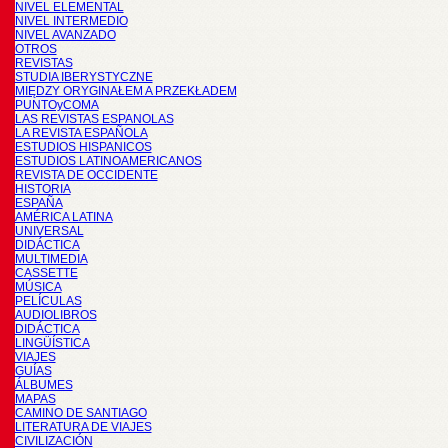
NIVEL ELEMENTAL
NIVEL INTERMEDIO
NIVEL AVANZADO
OTROS
REVISTAS
STUDIA IBERYSTYCZNE
MIĘDZY ORYGINAŁEM A PRZEKŁADEM
PUNTOyCOMA
LAS REVISTAS ESPANOLAS
LA REVISTA ESPAÑOLA
ESTUDIOS HISPANICOS
ESTUDIOS LATINOAMERICANOS
REVISTA DE OCCIDENTE
HISTORIA
ESPAÑA
AMÉRICA LATINA
UNIVERSAL
DIDÁCTICA
MULTIMEDIA
CASSETTE
MÚSICA
PELÍCULAS
AUDIOLIBROS
DIDÁCTICA
LINGÜÍSTICA
VIAJES
GUÍAS
ÁLBUMES
MAPAS
CAMINO DE SANTIAGO
LITERATURA DE VIAJES
CIVILIZACIÓN