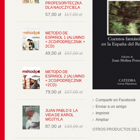
PROFESOR/TECZKA
DLA NAUCZYCIELA
57,00 zł
117,00 zł
METODO DE
ESPAŃOL 1 (ALUMNO
+ 2CD/PODRĘCZNIK +
2CD)
49,00 zł
107,00 zł
METODO DE
ESPAŃOL 2 (ALUMNO
+ 2CD/PODRĘCZNIK
+2CD)
79,00 zł
107,00 zł
Compartir en Facebook
Enviar a un amigo
JUAN PABLO II: LA
Imprimir
VIDA DE KAROL
WOJTYLA
Ampliar
87,00 zł
143,00 zł
OTROS PRODUCTOS DE LA