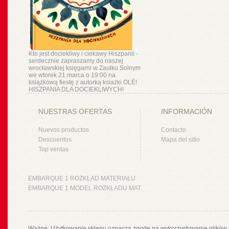
Kto jest dociekliwy i ciekawy Hiszpanii -
serdecznie zapraszamy do naszej
wrocławskiej księgarni w Zaułku Solnym
we wtorek 21 marca o 19:00 na
książkową fiestę z autorką ksiażki OLÉ!
HISZPANIA DLA DOCIEKLIWYCH!
NUESTRAS OFERTAS
INFORMACIÓN
Nuevos productos
Contacto
Descuentos
Mapa del sitio
Top ventas
EMBARQUE 1 ROZKŁAD MATERIAŁU
EMBARQUE 1 MODEL ROZKŁADU MAT.
Ważne: Użytkowanie sklepu oznacza zgodę na wykorzystywanie plików 