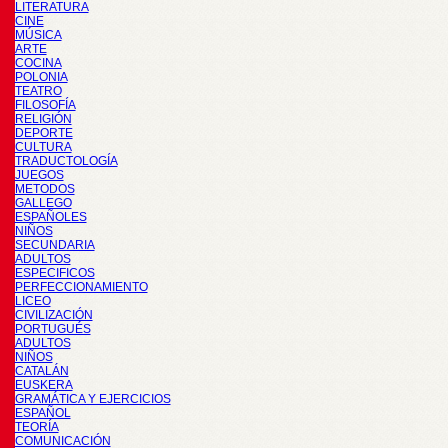
LITERATURA
CINE
MÚSICA
ARTE
COCINA
POLONIA
TEATRO
FILOSOFÍA
RELIGIÓN
DEPORTE
CULTURA
TRADUCTOLOGÍA
JUEGOS
METODOS
GALLEGO
ESPAÑOLES
NIÑOS
SECUNDARIA
ADULTOS
ESPECIFICOS
PERFECCIONAMIENTO
LICEO
CIVILIZACIÓN
PORTUGUÉS
ADULTOS
NIÑOS
CATALÁN
EUSKERA
GRAMÁTICA Y EJERCICIOS
ESPAÑOL
TEORÍA
COMUNICACIÓN