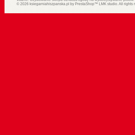
© 2026 ksiegarniahiszpanska.pl by
PrestaShop
™
LMK studio
. All rights