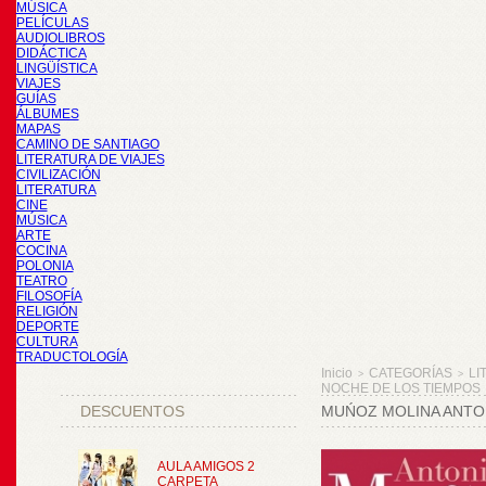
MÚSICA
PELÍCULAS
AUDIOLIBROS
DIDÁCTICA
LINGÜÍSTICA
VIAJES
GUÍAS
ÁLBUMES
MAPAS
CAMINO DE SANTIAGO
LITERATURA DE VIAJES
CIVILIZACIÓN
LITERATURA
CINE
MÚSICA
ARTE
COCINA
POLONIA
TEATRO
FILOSOFÍA
RELIGIÓN
DEPORTE
CULTURA
TRADUCTOLOGÍA
Inicio
CATEGORÍAS
LI
>
>
NOCHE DE LOS TIEMPOS
DESCUENTOS
MUŃOZ MOLINA ANTON
AULA AMIGOS 2
CARPETA