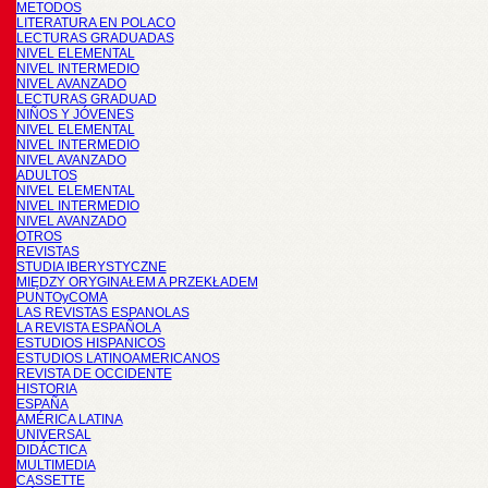
METODOS
LITERATURA EN POLACO
LECTURAS GRADUADAS
NIVEL ELEMENTAL
NIVEL INTERMEDIO
NIVEL AVANZADO
LECTURAS GRADUAD
NIÑOS Y JÓVENES
NIVEL ELEMENTAL
NIVEL INTERMEDIO
NIVEL AVANZADO
ADULTOS
NIVEL ELEMENTAL
NIVEL INTERMEDIO
NIVEL AVANZADO
OTROS
REVISTAS
STUDIA IBERYSTYCZNE
MIĘDZY ORYGINAŁEM A PRZEKŁADEM
PUNTOyCOMA
LAS REVISTAS ESPANOLAS
LA REVISTA ESPAÑOLA
ESTUDIOS HISPANICOS
ESTUDIOS LATINOAMERICANOS
REVISTA DE OCCIDENTE
HISTORIA
ESPAÑA
AMÉRICA LATINA
UNIVERSAL
DIDÁCTICA
MULTIMEDIA
CASSETTE