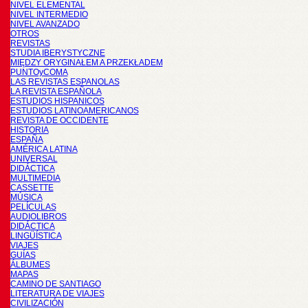
NIVEL ELEMENTAL
NIVEL INTERMEDIO
NIVEL AVANZADO
OTROS
REVISTAS
STUDIA IBERYSTYCZNE
MIĘDZY ORYGINAŁEM A PRZEKŁADEM
PUNTOyCOMA
LAS REVISTAS ESPANOLAS
LA REVISTA ESPAÑOLA
ESTUDIOS HISPANICOS
ESTUDIOS LATINOAMERICANOS
REVISTA DE OCCIDENTE
HISTORIA
ESPAÑA
AMÉRICA LATINA
UNIVERSAL
DIDÁCTICA
MULTIMEDIA
CASSETTE
MÚSICA
PELÍCULAS
AUDIOLIBROS
DIDÁCTICA
LINGÜÍSTICA
VIAJES
GUÍAS
ÁLBUMES
MAPAS
CAMINO DE SANTIAGO
LITERATURA DE VIAJES
CIVILIZACIÓN