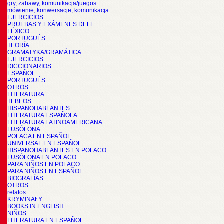
gry, zabawy, komunikacja/juegos
mówienie, konwersacje, komunikacja
EJERCICIOS
PRUEBAS Y EXÁMENES DELE
LÉXICO
PORTUGUÉS
TEORÍA
GRAMATYKA/GRAMÁTICA
EJERCICIOS
DICCIONARIOS
ESPAÑOL
PORTUGUÉS
OTROS
LITERATURA
TEBEOS
HISPANOHABLANTES
LITERATURA ESPAÑOLA
LITERATURA LATINOAMERICANA
LUSÓFONA
POLACA EN ESPAÑOL
UNIVERSAL EN ESPAÑOL
HISPANOHABLANTES EN POLACO
LUSÓFONA EN POLACO
PARA NIÑOS EN POLACO
PARA NIÑOS EN ESPAÑOL
BIOGRAFÍAS
OTROS
relatos
KRYMINAŁY
BOOKS IN ENGLISH
NIÑOS
LITERATURA EN ESPAÑOL