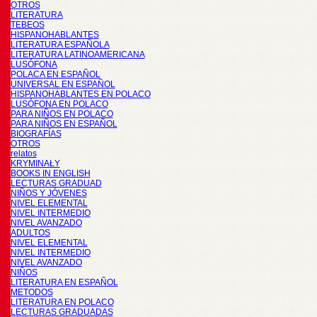
OTROS
LITERATURA
TEBEOS
HISPANOHABLANTES
LITERATURA ESPAÑOLA
LITERATURA LATINOAMERICANA
LUSÓFONA
POLACA EN ESPAÑOL
UNIVERSAL EN ESPAÑOL
HISPANOHABLANTES EN POLACO
LUSÓFONA EN POLACO
PARA NIÑOS EN POLACO
PARA NIÑOS EN ESPAÑOL
BIOGRAFÍAS
OTROS
relatos
KRYMINAŁY
BOOKS IN ENGLISH
LECTURAS GRADUAD
NIÑOS Y JÓVENES
NIVEL ELEMENTAL
NIVEL INTERMEDIO
NIVEL AVANZADO
ADULTOS
NIVEL ELEMENTAL
NIVEL INTERMEDIO
NIVEL AVANZADO
NIÑOS
LITERATURA EN ESPAÑOL
METODOS
LITERATURA EN POLACO
LECTURAS GRADUADAS