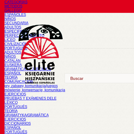
CATEGORÍAS
METODOS
GALLEGO
ESPAÑOLES
NIÑOS
SECUNDARIA
ADULTOS
ESPECIFICOS
PERFECCIONAMIENTO
LICEO
CIVILIZACIÓN
PORTUGUÉS
ADULTOS
NIÑOS
CATALÁN
EUSKERA
GRAMÁTICA Y EJERCICIOS
ESPAÑOL
TEORÍA
COMUNICACIÓN
gry, zabawy, komunikacja/juegos
mówienie, konwersacje, komunikacja
EJERCICIOS
PRUEBAS Y EXÁMENES DELE
LÉXICO
PORTUGUÉS
TEORÍA
GRAMATYKA/GRAMÁTICA
EJERCICIOS
DICCIONARIOS
ESPAÑOL
PORTUGUÉS