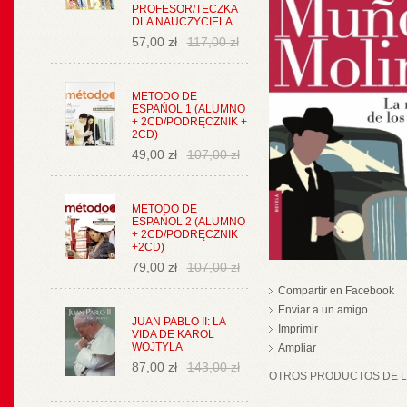
PROFESOR/TECZKA
DLA NAUCZYCIELA
57,00 zł
117,00 zł
METODO DE
ESPAŃOL 1 (ALUMNO
+ 2CD/PODRĘCZNIK +
2CD)
49,00 zł
107,00 zł
METODO DE
ESPAŃOL 2 (ALUMNO
+ 2CD/PODRĘCZNIK
+2CD)
79,00 zł
107,00 zł
Compartir en Facebook
Enviar a un amigo
JUAN PABLO II: LA
Imprimir
VIDA DE KAROL
WOJTYLA
Ampliar
87,00 zł
143,00 zł
OTROS PRODUCTOS DE LA