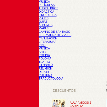
MÚSICA
PELÍCULAS
AUDIOLIBROS
DIDÁCTICA
LINGÜÍSTICA
VIAJES
GUÍAS
ÁLBUMES
MAPAS
CAMINO DE SANTIAGO
LITERATURA DE VIAJES
CIVILIZACIÓN
LITERATURA
CINE
MÚSICA
ARTE
COCINA
POLONIA
TEATRO
FILOSOFÍA
RELIGIÓN
DEPORTE
CULTURA
TRADUCTOLOGÍA
I
DESCUENTOS
AULA AMIGOS 2
CARPETA