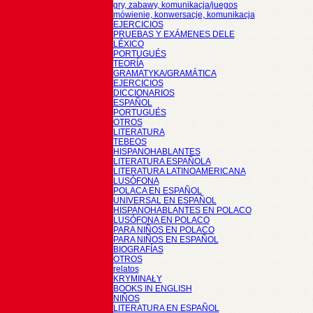
gry, zabawy, komunikacja/juegos
mówienie, konwersacje, komunikacja
EJERCICIOS
PRUEBAS Y EXÁMENES DELE
LÉXICO
PORTUGUÉS
TEORÍA
GRAMATYKA/GRAMÁTICA
EJERCICIOS
DICCIONARIOS
ESPAÑOL
PORTUGUÉS
OTROS
LITERATURA
TEBEOS
HISPANOHABLANTES
LITERATURA ESPAÑOLA
LITERATURA LATINOAMERICANA
LUSÓFONA
POLACA EN ESPAÑOL
UNIVERSAL EN ESPAÑOL
HISPANOHABLANTES EN POLACO
LUSÓFONA EN POLACO
PARA NIÑOS EN POLACO
PARA NIÑOS EN ESPAÑOL
BIOGRAFÍAS
OTROS
relatos
KRYMINAŁY
BOOKS IN ENGLISH
NIÑOS
LITERATURA EN ESPAÑOL