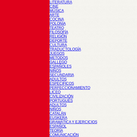
LITERATURA
CINE
MÚSICA
ARTE
COCINA
POLONIA
TEATRO
FILOSOFÍA
RELIGIÓN
DEPORTE
CULTURA
TRADUCTOLOGÍA
JUEGOS
METODOS
GALLEGO
ESPAÑOLES
NIÑOS
SECUNDARIA
ADULTOS
ESPECIFICOS
PERFECCIONAMIENTO
LICEO
CIVILIZACIÓN
PORTUGUÉS
ADULTOS
NIÑOS
CATALÁN
EUSKERA
GRAMÁTICA Y EJERCICIOS
ESPAÑOL
TEORÍA
COMUNICACIÓN