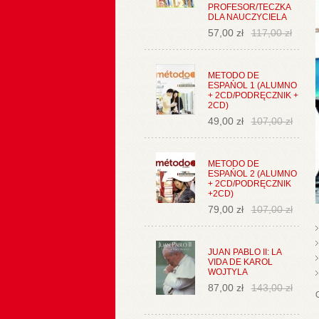
PROFESOR/TECZKA
DLA NAUCZYCIELA
57,00 zł
117,00 zł
METODO DE
ESPAŃOL 1 (ALUMNO
+ 2CD/PODRĘCZNIK +
2CD)
49,00 zł
107,00 zł
METODO DE
ESPAŃOL 2 (ALUMNO
+ 2CD/PODRĘCZNIK
+2CD)
79,00 zł
107,00 zł
JUAN PABLO II: LA
VIDA DE KAROL
WOJTYLA
87,00 zł
143,00 zł