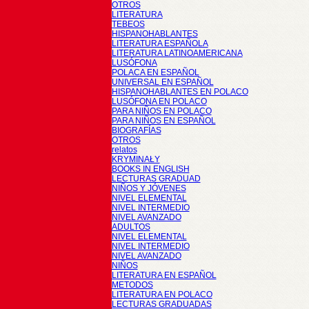
OTROS
LITERATURA
TEBEOS
HISPANOHABLANTES
LITERATURA ESPAÑOLA
LITERATURA LATINOAMERICANA
LUSÓFONA
POLACA EN ESPAÑOL
UNIVERSAL EN ESPAÑOL
HISPANOHABLANTES EN POLACO
LUSÓFONA EN POLACO
PARA NIÑOS EN POLACO
PARA NIÑOS EN ESPAÑOL
BIOGRAFÍAS
OTROS
relatos
KRYMINAŁY
BOOKS IN ENGLISH
LECTURAS GRADUAD
NIÑOS Y JÓVENES
NIVEL ELEMENTAL
NIVEL INTERMEDIO
NIVEL AVANZADO
ADULTOS
NIVEL ELEMENTAL
NIVEL INTERMEDIO
NIVEL AVANZADO
NIÑOS
LITERATURA EN ESPAÑOL
METODOS
LITERATURA EN POLACO
LECTURAS GRADUADAS