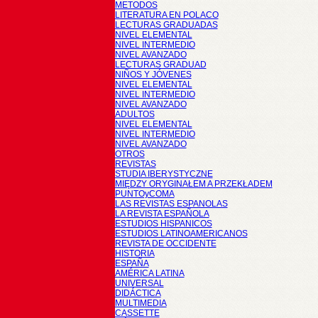
METODOS
LITERATURA EN POLACO
LECTURAS GRADUADAS
NIVEL ELEMENTAL
NIVEL INTERMEDIO
NIVEL AVANZADO
LECTURAS GRADUAD
NIÑOS Y JÓVENES
NIVEL ELEMENTAL
NIVEL INTERMEDIO
NIVEL AVANZADO
ADULTOS
NIVEL ELEMENTAL
NIVEL INTERMEDIO
NIVEL AVANZADO
OTROS
REVISTAS
STUDIA IBERYSTYCZNE
MIĘDZY ORYGINAŁEM A PRZEKŁADEM
PUNTOyCOMA
LAS REVISTAS ESPANOLAS
LA REVISTA ESPAÑOLA
ESTUDIOS HISPANICOS
ESTUDIOS LATINOAMERICANOS
REVISTA DE OCCIDENTE
HISTORIA
ESPAÑA
AMÉRICA LATINA
UNIVERSAL
DIDÁCTICA
MULTIMEDIA
CASSETTE