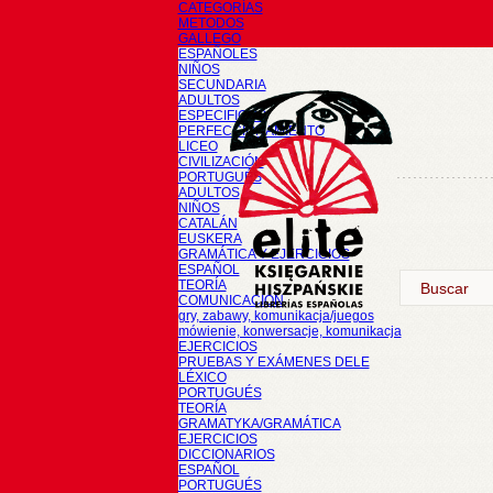
CATEGORÍAS
METODOS
GALLEGO
ESPAÑOLES
NIÑOS
SECUNDARIA
ADULTOS
ESPECIFICOS
PERFECCIONAMIENTO
LICEO
CIVILIZACIÓN
PORTUGUÉS
ADULTOS
NIÑOS
CATALÁN
EUSKERA
GRAMÁTICA Y EJERCICIOS
ESPAÑOL
TEORÍA
COMUNICACIÓN
gry, zabawy, komunikacja/juegos
mówienie, konwersacje, komunikacja
EJERCICIOS
PRUEBAS Y EXÁMENES DELE
LÉXICO
PORTUGUÉS
TEORÍA
GRAMATYKA/GRAMÁTICA
EJERCICIOS
DICCIONARIOS
ESPAÑOL
PORTUGUÉS