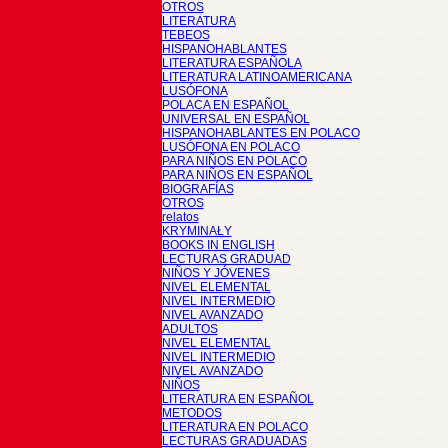
OTROS
LITERATURA
TEBEOS
HISPANOHABLANTES
LITERATURA ESPAÑOLA
LITERATURA LATINOAMERICANA
LUSÓFONA
POLACA EN ESPAÑOL
UNIVERSAL EN ESPAÑOL
HISPANOHABLANTES EN POLACO
LUSÓFONA EN POLACO
PARA NIÑOS EN POLACO
PARA NIÑOS EN ESPAÑOL
BIOGRAFÍAS
OTROS
relatos
KRYMINAŁY
BOOKS IN ENGLISH
LECTURAS GRADUAD
NIÑOS Y JÓVENES
NIVEL ELEMENTAL
NIVEL INTERMEDIO
NIVEL AVANZADO
ADULTOS
NIVEL ELEMENTAL
NIVEL INTERMEDIO
NIVEL AVANZADO
NIÑOS
LITERATURA EN ESPAÑOL
METODOS
LITERATURA EN POLACO
LECTURAS GRADUADAS