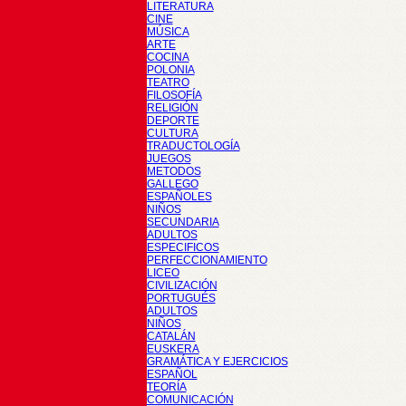
LITERATURA
CINE
MÚSICA
ARTE
COCINA
POLONIA
TEATRO
FILOSOFÍA
RELIGIÓN
DEPORTE
CULTURA
TRADUCTOLOGÍA
JUEGOS
METODOS
GALLEGO
ESPAÑOLES
NIÑOS
SECUNDARIA
ADULTOS
ESPECIFICOS
PERFECCIONAMIENTO
LICEO
CIVILIZACIÓN
PORTUGUÉS
ADULTOS
NIÑOS
CATALÁN
EUSKERA
GRAMÁTICA Y EJERCICIOS
ESPAÑOL
TEORÍA
COMUNICACIÓN