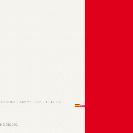
SPAÑOLA
MARSE Juan, CUENTOS
>
 didáctico.