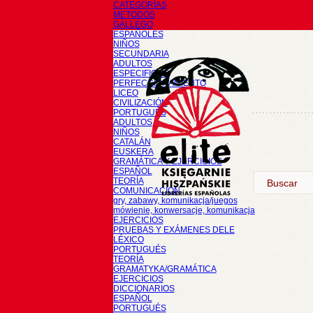
CATEGORÍAS
METODOS
GALLEGO
ESPAÑOLES
NIÑOS
SECUNDARIA
ADULTOS
ESPECIFICOS
PERFECCIONAMIENTO
LICEO
CIVILIZACIÓN
PORTUGUÉS
ADULTOS
NIÑOS
CATALÁN
EUSKERA
GRAMÁTICA Y EJERCICIOS
ESPAÑOL
TEORÍA
COMUNICACIÓN
gry, zabawy, komunikacja/juegos
mówienie, konwersacje, komunikacja
EJERCICIOS
PRUEBAS Y EXÁMENES DELE
LÉXICO
PORTUGUÉS
TEORÍA
GRAMATYKA/GRAMÁTICA
EJERCICIOS
DICCIONARIOS
ESPAÑOL
PORTUGUÉS