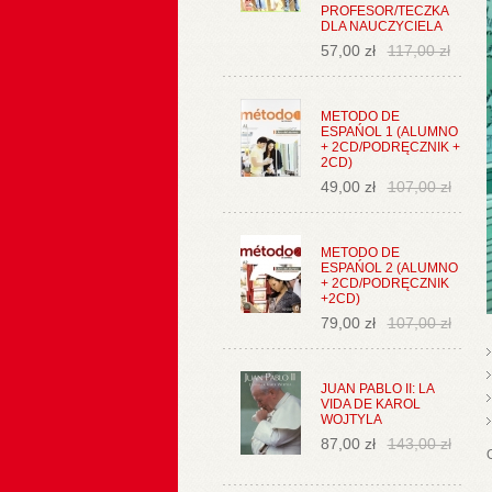
PROFESOR/TECZKA
DLA NAUCZYCIELA
57,00 zł
117,00 zł
METODO DE
ESPAŃOL 1 (ALUMNO
+ 2CD/PODRĘCZNIK +
2CD)
49,00 zł
107,00 zł
METODO DE
ESPAŃOL 2 (ALUMNO
+ 2CD/PODRĘCZNIK
+2CD)
79,00 zł
107,00 zł
JUAN PABLO II: LA
VIDA DE KAROL
WOJTYLA
87,00 zł
143,00 zł