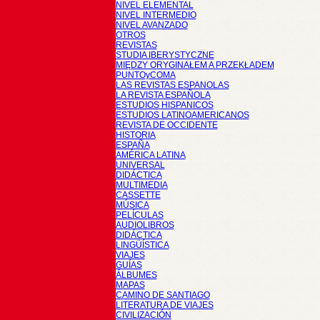
NIVEL ELEMENTAL
NIVEL INTERMEDIO
NIVEL AVANZADO
OTROS
REVISTAS
STUDIA IBERYSTYCZNE
MIĘDZY ORYGINAŁEM A PRZEKŁADEM
PUNTOyCOMA
LAS REVISTAS ESPANOLAS
LA REVISTA ESPAÑOLA
ESTUDIOS HISPANICOS
ESTUDIOS LATINOAMERICANOS
REVISTA DE OCCIDENTE
HISTORIA
ESPAÑA
AMÉRICA LATINA
UNIVERSAL
DIDÁCTICA
MULTIMEDIA
CASSETTE
MÚSICA
PELÍCULAS
AUDIOLIBROS
DIDÁCTICA
LINGÜÍSTICA
VIAJES
GUÍAS
ÁLBUMES
MAPAS
CAMINO DE SANTIAGO
LITERATURA DE VIAJES
CIVILIZACIÓN