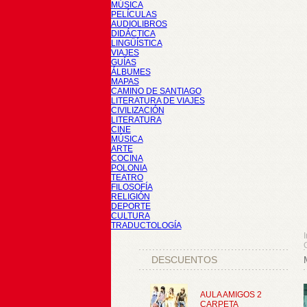
MÚSICA
PELÍCULAS
AUDIOLIBROS
DIDÁCTICA
LINGÜÍSTICA
VIAJES
GUÍAS
ÁLBUMES
MAPAS
CAMINO DE SANTIAGO
LITERATURA DE VIAJES
CIVILIZACIÓN
LITERATURA
CINE
MÚSICA
ARTE
COCINA
POLONIA
TEATRO
FILOSOFÍA
RELIGIÓN
DEPORTE
CULTURA
TRADUCTOLOGÍA
I
DESCUENTOS
AULA AMIGOS 2
CARPETA