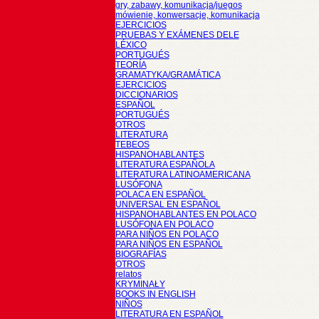
gry, zabawy, komunikacja/juegos
mówienie, konwersacje, komunikacja
EJERCICIOS
PRUEBAS Y EXÁMENES DELE
LÉXICO
PORTUGUÉS
TEORÍA
GRAMATYKA/GRAMÁTICA
EJERCICIOS
DICCIONARIOS
ESPAÑOL
PORTUGUÉS
OTROS
LITERATURA
TEBEOS
HISPANOHABLANTES
LITERATURA ESPAÑOLA
LITERATURA LATINOAMERICANA
LUSÓFONA
POLACA EN ESPAÑOL
UNIVERSAL EN ESPAÑOL
HISPANOHABLANTES EN POLACO
LUSÓFONA EN POLACO
PARA NIÑOS EN POLACO
PARA NIÑOS EN ESPAÑOL
BIOGRAFÍAS
OTROS
relatos
KRYMINAŁY
BOOKS IN ENGLISH
NIÑOS
LITERATURA EN ESPAÑOL