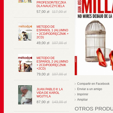
PROFESOR/TECZKA
DLA NAUCZYCIELA
57,00 zł
117,00 zł
METODO DE
ESPAŃOL 1 (ALUMNO
+ 2CD/PODRĘCZNIK +
2CD)
49,00 zł
107,00 zł
METODO DE
ESPAŃOL 2 (ALUMNO
+ 2CD/PODRĘCZNIK
+2CD)
79,00 zł
107,00 zł
Compartir en Facebook
Enviar a un amigo
JUAN PABLO II: LA
VIDA DE KAROL
Imprimir
WOJTYLA
Ampliar
87,00 zł
143,00 zł
OTROS PRODUC