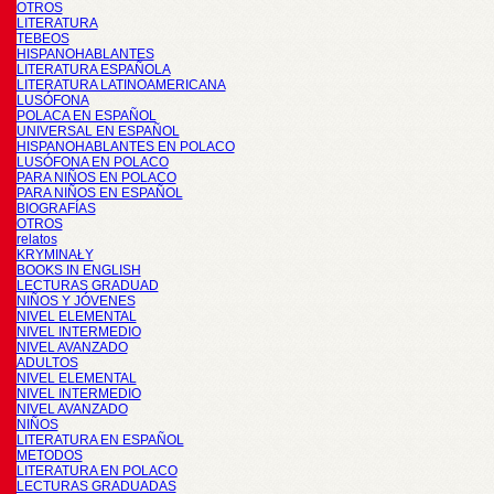
OTROS
LITERATURA
TEBEOS
HISPANOHABLANTES
LITERATURA ESPAÑOLA
LITERATURA LATINOAMERICANA
LUSÓFONA
POLACA EN ESPAÑOL
UNIVERSAL EN ESPAÑOL
HISPANOHABLANTES EN POLACO
LUSÓFONA EN POLACO
PARA NIÑOS EN POLACO
PARA NIÑOS EN ESPAÑOL
BIOGRAFÍAS
OTROS
relatos
KRYMINAŁY
BOOKS IN ENGLISH
LECTURAS GRADUAD
NIÑOS Y JÓVENES
NIVEL ELEMENTAL
NIVEL INTERMEDIO
NIVEL AVANZADO
ADULTOS
NIVEL ELEMENTAL
NIVEL INTERMEDIO
NIVEL AVANZADO
NIÑOS
LITERATURA EN ESPAÑOL
METODOS
LITERATURA EN POLACO
LECTURAS GRADUADAS