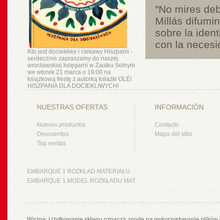
"No mires deb
Millás difumin
sobre la iden
con la necesi
Kto jest dociekliwy i ciekawy Hiszpanii -
serdecznie zapraszamy do naszej
wrocławskiej księgarni w Zaułku Solnym
we wtorek 21 marca o 19:00 na
książkową fiestę z autorką ksiażki OLÉ!
HISZPANIA DLA DOCIEKLIWYCH!
NUESTRAS OFERTAS
INFORMACIÓN
Nuevos productos
Contacto
Descuentos
Mapa del sitio
Top ventas
EMBARQUE 1 ROZKŁAD MATERIAŁU
EMBARQUE 1 MODEL ROZKŁADU MAT.
Ważne: Użytkowanie sklepu oznacza zgodę na wykorzystywanie plików 