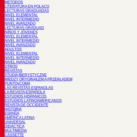
METODOS
LITERATURA EN POLACO
LECTURAS GRADUADAS
NIVEL ELEMENTAL
NIVEL INTERMEDIO
NIVEL AVANZADO
LECTURAS GRADUAD
NIÑOS Y JÓVENES
NIVEL ELEMENTAL
NIVEL INTERMEDIO
NIVEL AVANZADO
ADULTOS
NIVEL ELEMENTAL
NIVEL INTERMEDIO
NIVEL AVANZADO
OTROS
REVISTAS
STUDIA IBERYSTYCZNE
MIĘDZY ORYGINAŁEM A PRZEKŁADEM
PUNTOyCOMA
LAS REVISTAS ESPANOLAS
LA REVISTA ESPAÑOLA
ESTUDIOS HISPANICOS
ESTUDIOS LATINOAMERICANOS
REVISTA DE OCCIDENTE
HISTORIA
ESPAÑA
AMÉRICA LATINA
UNIVERSAL
DIDÁCTICA
MULTIMEDIA
CASSETTE