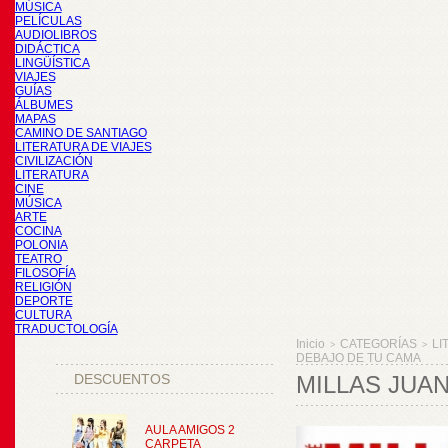
MÚSICA
PELÍCULAS
AUDIOLIBROS
DIDÁCTICA
LINGÜÍSTICA
VIAJES
GUÍAS
ÁLBUMES
MAPAS
CAMINO DE SANTIAGO
LITERATURA DE VIAJES
CIVILIZACIÓN
LITERATURA
CINE
MÚSICA
ARTE
COCINA
POLONIA
TEATRO
FILOSOFÍA
RELIGIÓN
DEPORTE
CULTURA
TRADUCTOLOGÍA
Inicio
CATEGORÍAS
LI
>
>
DEBAJO DE TU CAMA
DESCUENTOS
MILLAS JUA
AULA AMIGOS 2
CARPETA