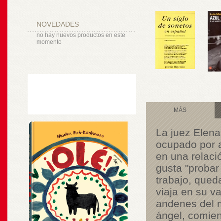
NOVEDADES
no hay nuevos productos en este
momento
MÁS
La juez Elena
ocupado por a
en una relaci
gusta "probar 
trabajo, qued
viaja en su va
andenes del m
ángel, comien