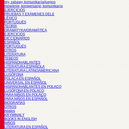
gry, zabawy, komunikacja/juegos
mówienie, konwersacje, komunikacja
EJERCICIOS
PRUEBAS Y EXÁMENES DELE
LÉXICO
PORTUGUÉS
TEORÍA
GRAMATYKA/GRAMÁTICA
EJERCICIOS
DICCIONARIOS
ESPAÑOL
PORTUGUÉS
OTROS
LITERATURA
TEBEOS
HISPANOHABLANTES
LITERATURA ESPAÑOLA
LITERATURA LATINOAMERICANA
LUSÓFONA
POLACA EN ESPAÑOL
UNIVERSAL EN ESPAÑOL
HISPANOHABLANTES EN POLACO
LUSÓFONA EN POLACO
PARA NIÑOS EN POLACO
PARA NIÑOS EN ESPAÑOL
BIOGRAFÍAS
OTROS
relatos
KRYMINAŁY
BOOKS IN ENGLISH
NIÑOS
LITERATURA EN ESPAÑOL