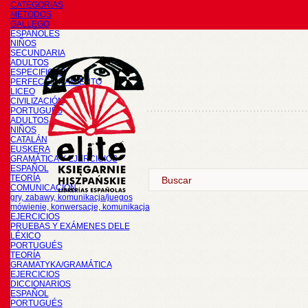
CATEGORÍAS
METODOS
GALLEGO
ESPAÑOLES
NIÑOS
SECUNDARIA
ADULTOS
ESPECIFICOS
PERFECCIONAMIENTO
LICEO
CIVILIZACIÓN
PORTUGUÉS
ADULTOS
NIÑOS
CATALÁN
EUSKERA
GRAMÁTICA Y EJERCICIOS
ESPAÑOL
TEORÍA
COMUNICACIÓN
gry, zabawy, komunikacja/juegos
mówienie, konwersacje, komunikacja
EJERCICIOS
PRUEBAS Y EXÁMENES DELE
LÉXICO
PORTUGUÉS
TEORÍA
GRAMATYKA/GRAMÁTICA
EJERCICIOS
DICCIONARIOS
ESPAÑOL
PORTUGUÉS