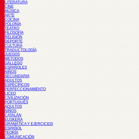
LITERATURA
CINE
MÚSICA
ARTE
COCINA
POLONIA
TEATRO
FILOSOFÍA
RELIGIÓN
DEPORTE
CULTURA
TRADUCTOLOGÍA
JUEGOS
METODOS
GALLEGO
ESPAÑOLES
NIÑOS
SECUNDARIA
ADULTOS
ESPECIFICOS
PERFECCIONAMIENTO
LICEO
CIVILIZACIÓN
PORTUGUÉS
ADULTOS
NIÑOS
CATALÁN
EUSKERA
GRAMÁTICA Y EJERCICIOS
ESPAÑOL
TEORÍA
COMUNICACIÓN