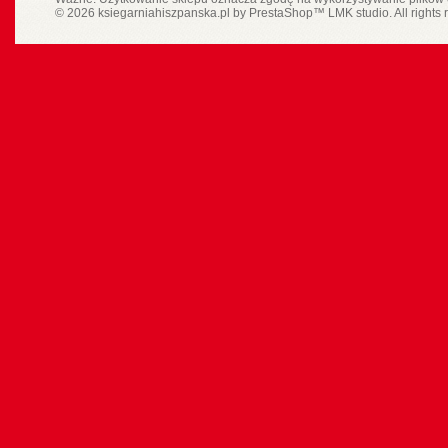
© 2026 ksiegarniahiszpanska.pl by
PrestaShop
™
LMK studio
. All rights