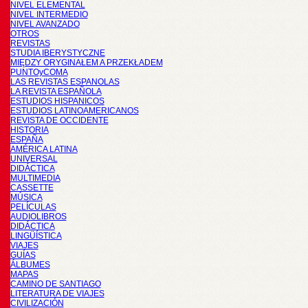
NIVEL ELEMENTAL
NIVEL INTERMEDIO
NIVEL AVANZADO
OTROS
REVISTAS
STUDIA IBERYSTYCZNE
MIĘDZY ORYGINAŁEM A PRZEKŁADEM
PUNTOyCOMA
LAS REVISTAS ESPANOLAS
LA REVISTA ESPAÑOLA
ESTUDIOS HISPANICOS
ESTUDIOS LATINOAMERICANOS
REVISTA DE OCCIDENTE
HISTORIA
ESPAÑA
AMÉRICA LATINA
UNIVERSAL
DIDÁCTICA
MULTIMEDIA
CASSETTE
MÚSICA
PELÍCULAS
AUDIOLIBROS
DIDÁCTICA
LINGÜÍSTICA
VIAJES
GUÍAS
ÁLBUMES
MAPAS
CAMINO DE SANTIAGO
LITERATURA DE VIAJES
CIVILIZACIÓN