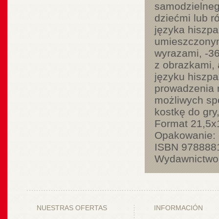
samodzielneg
dziećmi lub r
języka hiszpa
umieszczonymi
wyrazami, -36
z obrazkami, 
języku hiszpa
prowadzenia r
możliwych spo
kostkę do gry
Format 21,5x
Opakowanie: e
ISBN 978888
Wydawnictwo 
NUESTRAS OFERTAS
INFORMACIÓN