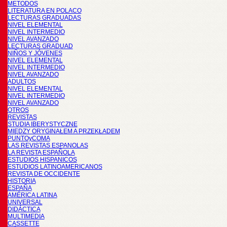
METODOS
LITERATURA EN POLACO
LECTURAS GRADUADAS
NIVEL ELEMENTAL
NIVEL INTERMEDIO
NIVEL AVANZADO
LECTURAS GRADUAD
NIÑOS Y JÓVENES
NIVEL ELEMENTAL
NIVEL INTERMEDIO
NIVEL AVANZADO
ADULTOS
NIVEL ELEMENTAL
NIVEL INTERMEDIO
NIVEL AVANZADO
OTROS
REVISTAS
STUDIA IBERYSTYCZNE
MIĘDZY ORYGINAŁEM A PRZEKŁADEM
PUNTOyCOMA
LAS REVISTAS ESPANOLAS
LA REVISTA ESPAÑOLA
ESTUDIOS HISPANICOS
ESTUDIOS LATINOAMERICANOS
REVISTA DE OCCIDENTE
HISTORIA
ESPAÑA
AMÉRICA LATINA
UNIVERSAL
DIDÁCTICA
MULTIMEDIA
CASSETTE