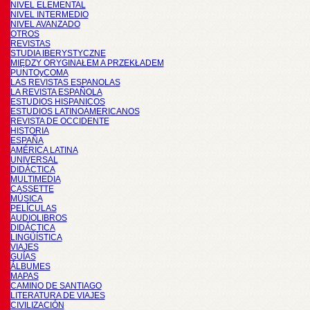
NIVEL ELEMENTAL
NIVEL INTERMEDIO
NIVEL AVANZADO
OTROS
REVISTAS
STUDIA IBERYSTYCZNE
MIĘDZY ORYGINAŁEM A PRZEKŁADEM
PUNTOyCOMA
LAS REVISTAS ESPANOLAS
LA REVISTA ESPAÑOLA
ESTUDIOS HISPANICOS
ESTUDIOS LATINOAMERICANOS
REVISTA DE OCCIDENTE
HISTORIA
ESPAÑA
AMÉRICA LATINA
UNIVERSAL
DIDÁCTICA
MULTIMEDIA
CASSETTE
MÚSICA
PELÍCULAS
AUDIOLIBROS
DIDÁCTICA
LINGÜÍSTICA
VIAJES
GUÍAS
ÁLBUMES
MAPAS
CAMINO DE SANTIAGO
LITERATURA DE VIAJES
CIVILIZACIÓN