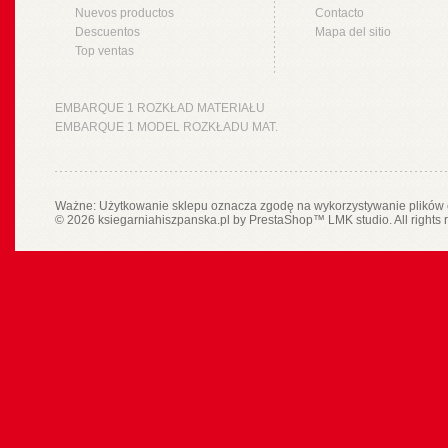
Nuevos productos
Contacto
Descuentos
Mapa del sitio
Top ventas
EMBARQUE 1 ROZKŁAD MATERIAŁU
EMBARQUE 1 MODEL ROZKŁADU MAT.
Ważne: Użytkowanie sklepu oznacza zgodę na wykorzystywanie plików 
© 2026 ksiegarniahiszpanska.pl by
PrestaShop
™
LMK studio
. All rights