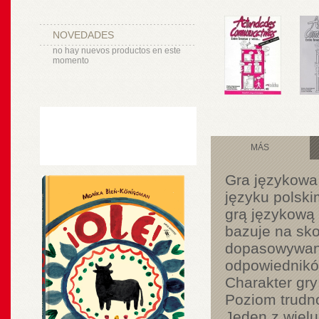
NOVEDADES
no hay nuevos productos en este
momento
MÁS
Gra językowa 
języku polski
grą językową 
bazuje na sko
dopasowywani
odpowiedników
Charakter gry
Poziom trudno
Jeden z wielu