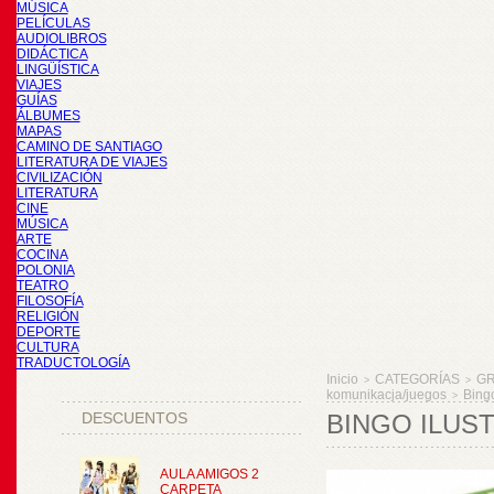
MÚSICA
PELÍCULAS
AUDIOLIBROS
DIDÁCTICA
LINGÜÍSTICA
VIAJES
GUÍAS
ÁLBUMES
MAPAS
CAMINO DE SANTIAGO
LITERATURA DE VIAJES
CIVILIZACIÓN
LITERATURA
CINE
MÚSICA
ARTE
COCINA
POLONIA
TEATRO
FILOSOFÍA
RELIGIÓN
DEPORTE
CULTURA
TRADUCTOLOGÍA
Inicio
CATEGORÍAS
GR
>
>
komunikacja/juegos
Bing
>
DESCUENTOS
BINGO ILUST
AULA AMIGOS 2
CARPETA