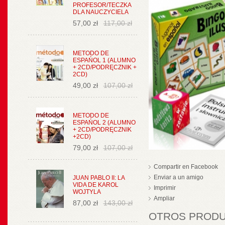
PROFESOR/TECZKA
DLA NAUCZYCIELA
57,00 zł
117,00 zł
METODO DE
ESPAŃOL 1 (ALUMNO
+ 2CD/PODRĘCZNIK +
2CD)
49,00 zł
107,00 zł
METODO DE
ESPAŃOL 2 (ALUMNO
+ 2CD/PODRĘCZNIK
+2CD)
79,00 zł
107,00 zł
Compartir en Facebook
Enviar a un amigo
JUAN PABLO II: LA
VIDA DE KAROL
Imprimir
WOJTYLA
Ampliar
87,00 zł
143,00 zł
OTROS PRODUC