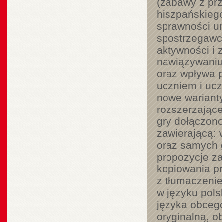
(zabawy z prz
hiszpańskiego
sprawności um
spostrzegawc
aktywności i 
nawiązywaniu 
oraz wpływa 
uczniem i uc
nowe warianty
rozszerzające
gry dołączono
zawierającą: 
oraz samych 
propozycje z
kopiowania p
z tłumaczenie
w języku pols
języka obceg
oryginalną, o