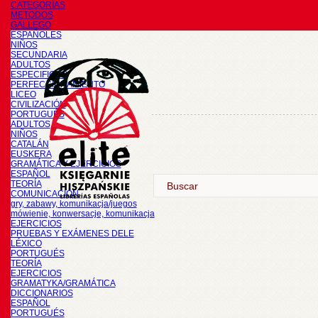
CATEGORÍAS
METODOS
GALLEGO
ESPAÑOLES
NIÑOS
SECUNDARIA
ADULTOS
ESPECIFICOS
PERFECCIONAMIENTO
LICEO
CIVILIZACIÓN
PORTUGUÉS
ADULTOS
NIÑOS
CATALÁN
EUSKERA
GRAMÁTICA Y EJERCICIOS
ESPAÑOL
TEORÍA
COMUNICACIÓN
gry, zabawy, komunikacja/juegos
mówienie, konwersacje, komunikacja
EJERCICIOS
PRUEBAS Y EXÁMENES DELE
LÉXICO
PORTUGUÉS
TEORÍA
EJERCICIOS
GRAMATYKA/GRAMÁTICA
DICCIONARIOS
ESPAÑOL
PORTUGUÉS