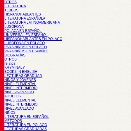
OTROS
LITERATURA
TEBEOS
HISPANOHABLANTES
LITERATURA ESPAÑOLA
LITERATURA LATINOAMERICANA
LUSÓFONA
POLACA EN ESPAÑOL
UNIVERSAL EN ESPAÑOL
HISPANOHABLANTES EN POLACO
LUSÓFONA EN POLACO
PARA NIÑOS EN POLACO
PARA NIÑOS EN ESPAÑOL
BIOGRAFÍAS
OTROS
relatos
KRYMINAŁY
BOOKS IN ENGLISH
LECTURAS GRADUAD
NIÑOS Y JÓVENES
NIVEL ELEMENTAL
NIVEL INTERMEDIO
NIVEL AVANZADO
ADULTOS
NIVEL ELEMENTAL
NIVEL INTERMEDIO
NIVEL AVANZADO
NIÑOS
LITERATURA EN ESPAÑOL
METODOS
LITERATURA EN POLACO
LECTURAS GRADUADAS