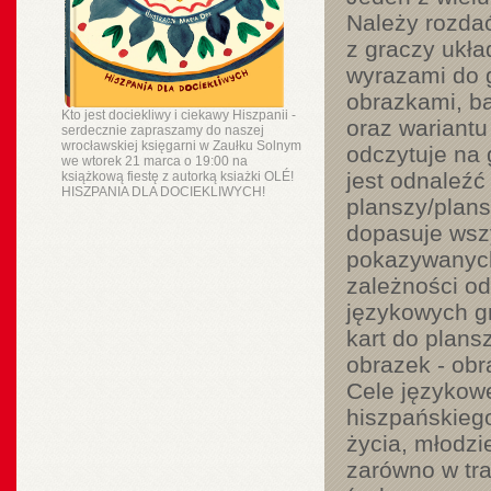
Należy rozdać
z graczy ukła
wyrazami do g
obrazkami, bą
Kto jest dociekliwy i ciekawy Hiszpanii -
oraz wariantu
serdecznie zapraszamy do naszej
wrocławskiej księgarni w Zaułku Solnym
odczytuje na 
we wtorek 21 marca o 19:00 na
jest odnaleźć
książkową fiestę z autorką ksiażki OLÉ!
HISZPANIA DLA DOCIEKLIWYCH!
planszy/plans
dopasuje wszy
pokazywanych
zależności od
językowych g
kart do plans
obrazek - obr
Cele językow
hiszpańskiego
życia, młodzi
zarówno w tr