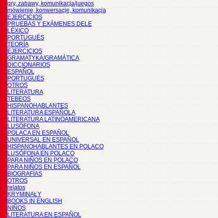
gry, zabawy, komunikacja/juegos
mówienie, konwersacje, komunikacja
EJERCICIOS
PRUEBAS Y EXÁMENES DELE
LÉXICO
PORTUGUÉS
TEORÍA
EJERCICIOS
GRAMATYKA/GRAMÁTICA
DICCIONARIOS
ESPAÑOL
PORTUGUÉS
OTROS
LITERATURA
TEBEOS
HISPANOHABLANTES
LITERATURA ESPAÑOLA
LITERATURA LATINOAMERICANA
LUSÓFONA
POLACA EN ESPAÑOL
UNIVERSAL EN ESPAÑOL
HISPANOHABLANTES EN POLACO
LUSÓFONA EN POLACO
PARA NIÑOS EN POLACO
PARA NIÑOS EN ESPAÑOL
BIOGRAFÍAS
OTROS
relatos
KRYMINAŁY
BOOKS IN ENGLISH
NIÑOS
LITERATURA EN ESPAÑOL