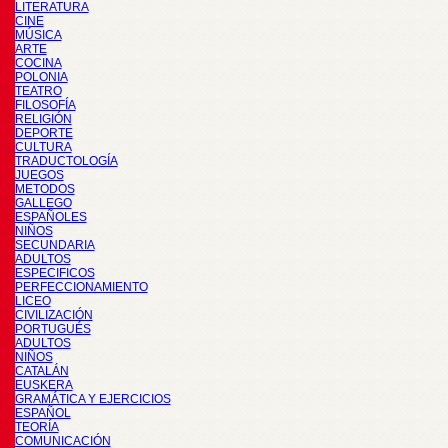
LITERATURA
CINE
MÚSICA
ARTE
COCINA
POLONIA
TEATRO
FILOSOFÍA
RELIGIÓN
DEPORTE
CULTURA
TRADUCTOLOGÍA
JUEGOS
METODOS
GALLEGO
ESPAÑOLES
NIÑOS
SECUNDARIA
ADULTOS
ESPECIFICOS
PERFECCIONAMIENTO
LICEO
CIVILIZACIÓN
PORTUGUÉS
ADULTOS
NIÑOS
CATALÁN
EUSKERA
GRAMÁTICA Y EJERCICIOS
ESPAÑOL
TEORÍA
COMUNICACIÓN