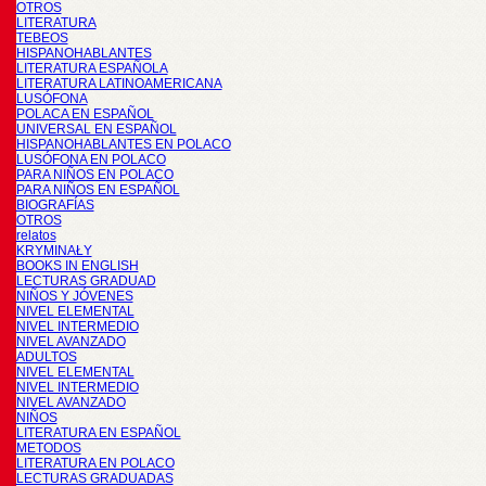
OTROS
LITERATURA
TEBEOS
HISPANOHABLANTES
LITERATURA ESPAÑOLA
LITERATURA LATINOAMERICANA
LUSÓFONA
POLACA EN ESPAÑOL
UNIVERSAL EN ESPAÑOL
HISPANOHABLANTES EN POLACO
LUSÓFONA EN POLACO
PARA NIÑOS EN POLACO
PARA NIÑOS EN ESPAÑOL
BIOGRAFÍAS
OTROS
relatos
KRYMINAŁY
BOOKS IN ENGLISH
LECTURAS GRADUAD
NIÑOS Y JÓVENES
NIVEL ELEMENTAL
NIVEL INTERMEDIO
NIVEL AVANZADO
ADULTOS
NIVEL ELEMENTAL
NIVEL INTERMEDIO
NIVEL AVANZADO
NIÑOS
LITERATURA EN ESPAÑOL
METODOS
LITERATURA EN POLACO
LECTURAS GRADUADAS