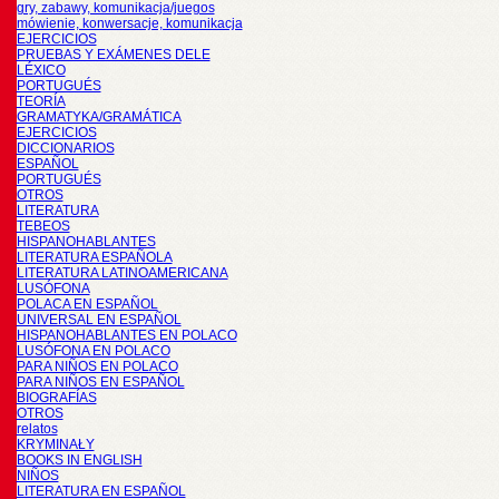
gry, zabawy, komunikacja/juegos
mówienie, konwersacje, komunikacja
EJERCICIOS
PRUEBAS Y EXÁMENES DELE
LÉXICO
PORTUGUÉS
TEORÍA
GRAMATYKA/GRAMÁTICA
EJERCICIOS
DICCIONARIOS
ESPAÑOL
PORTUGUÉS
OTROS
LITERATURA
TEBEOS
HISPANOHABLANTES
LITERATURA ESPAÑOLA
LITERATURA LATINOAMERICANA
LUSÓFONA
POLACA EN ESPAÑOL
UNIVERSAL EN ESPAÑOL
HISPANOHABLANTES EN POLACO
LUSÓFONA EN POLACO
PARA NIÑOS EN POLACO
PARA NIÑOS EN ESPAÑOL
BIOGRAFÍAS
OTROS
relatos
KRYMINAŁY
BOOKS IN ENGLISH
NIÑOS
LITERATURA EN ESPAÑOL