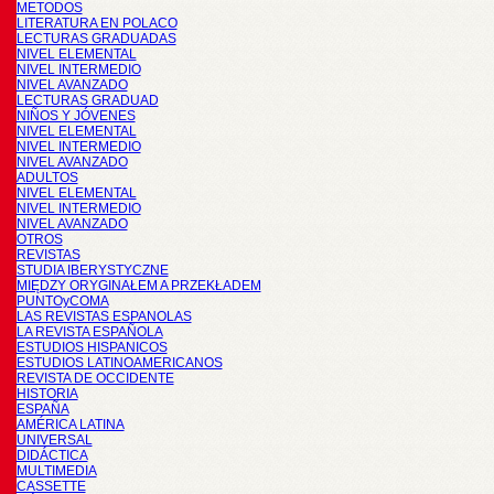
METODOS
LITERATURA EN POLACO
LECTURAS GRADUADAS
NIVEL ELEMENTAL
NIVEL INTERMEDIO
NIVEL AVANZADO
LECTURAS GRADUAD
NIÑOS Y JÓVENES
NIVEL ELEMENTAL
NIVEL INTERMEDIO
NIVEL AVANZADO
ADULTOS
NIVEL ELEMENTAL
NIVEL INTERMEDIO
NIVEL AVANZADO
OTROS
REVISTAS
STUDIA IBERYSTYCZNE
MIĘDZY ORYGINAŁEM A PRZEKŁADEM
PUNTOyCOMA
LAS REVISTAS ESPANOLAS
LA REVISTA ESPAÑOLA
ESTUDIOS HISPANICOS
ESTUDIOS LATINOAMERICANOS
REVISTA DE OCCIDENTE
HISTORIA
ESPAÑA
AMÉRICA LATINA
UNIVERSAL
DIDÁCTICA
MULTIMEDIA
CASSETTE