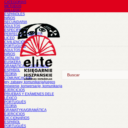
CATEGORÍAS
METODOS
GALLEGO
ESPAÑOLES
NIÑOS
SECUNDARIA
ADULTOS
ESPECIFICOS
PERFECCIONAMIENTO
LICEO
CIVILIZACIÓN
PORTUGUÉS
ADULTOS
NIÑOS
CATALÁN
EUSKERA
GRAMÁTICA Y EJERCICIOS
ESPAÑOL
TEORÍA
COMUNICACIÓN
gry, zabawy, komunikacja/juegos
mówienie, konwersacje, komunikacja
EJERCICIOS
PRUEBAS Y EXÁMENES DELE
LÉXICO
PORTUGUÉS
TEORÍA
GRAMATYKA/GRAMÁTICA
EJERCICIOS
DICCIONARIOS
ESPAÑOL
PORTUGUÉS