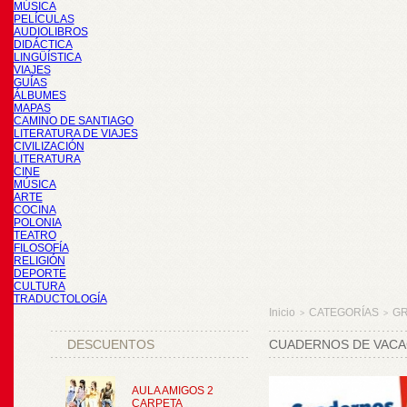
MÚSICA
PELÍCULAS
AUDIOLIBROS
DIDÁCTICA
LINGÜÍSTICA
VIAJES
GUÍAS
ÁLBUMES
MAPAS
CAMINO DE SANTIAGO
LITERATURA DE VIAJES
CIVILIZACIÓN
LITERATURA
CINE
MÚSICA
ARTE
COCINA
POLONIA
TEATRO
FILOSOFÍA
RELIGIÓN
DEPORTE
CULTURA
TRADUCTOLOGÍA
Inicio
CATEGORÍAS
GR
>
>
DESCUENTOS
CUADERNOS DE VACA
AULA AMIGOS 2
CARPETA