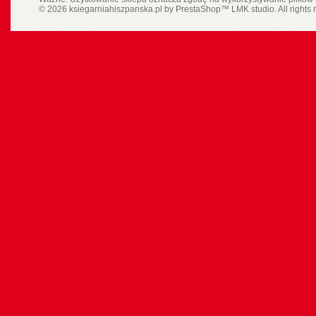
© 2026 ksiegarniahiszpanska.pl by
PrestaShop
™
LMK studio
. All rights