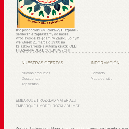
Kto jest dociekliwy i ciekawy Hiszpanii -
serdecznie zapraszamy do naszej
wrocławskiej księgarni w Zaułku Solnym
we wtorek 21 marca o 19:00 na
książkową fiestę z autorką ksiażki OLÉ!
HISZPANIA DLA DOCIEKLIWYCH!
NUESTRAS OFERTAS
INFORMACIÓN
Nuevos productos
Contacto
Descuentos
Mapa del sitio
Top ventas
EMBARQUE 1 ROZKŁAD MATERIAŁU
EMBARQUE 1 MODEL ROZKŁADU MAT.
Ważne: Użytkowanie sklepu oznacza zgodę na wykorzystywanie plików 