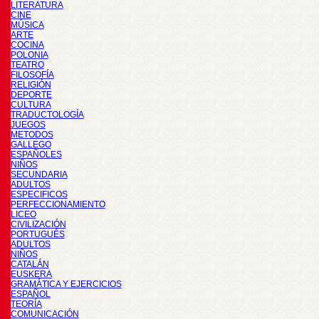
LITERATURA
CINE
MÚSICA
ARTE
COCINA
POLONIA
TEATRO
FILOSOFÍA
RELIGIÓN
DEPORTE
CULTURA
TRADUCTOLOGÍA
JUEGOS
METODOS
GALLEGO
ESPAÑOLES
NIÑOS
SECUNDARIA
ADULTOS
ESPECIFICOS
PERFECCIONAMIENTO
LICEO
CIVILIZACIÓN
PORTUGUÉS
ADULTOS
NIÑOS
CATALÁN
EUSKERA
GRAMÁTICA Y EJERCICIOS
ESPAÑOL
TEORÍA
COMUNICACIÓN