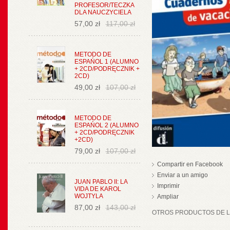
PROFESOR/TECZKA
DLA NAUCZYCIELA
57,00 zł
117,00 zł
METODO DE
ESPAŃOL 1 (ALUMNO
+ 2CD/PODRĘCZNIK +
2CD)
49,00 zł
107,00 zł
METODO DE
ESPAŃOL 2 (ALUMNO
+ 2CD/PODRĘCZNIK
+2CD)
79,00 zł
107,00 zł
Compartir en Facebook
Enviar a un amigo
JUAN PABLO II: LA
Imprimir
VIDA DE KAROL
WOJTYLA
Ampliar
87,00 zł
143,00 zł
OTROS PRODUCTOS DE LA