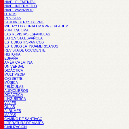
NIVEL ELEMENTAL
NIVEL INTERMEDIO
NIVEL AVANZADO
OTROS
REVISTAS
STUDIA IBERYSTYCZNE
MIĘDZY ORYGINAŁEM A PRZEKŁADEM
PUNTOyCOMA
LAS REVISTAS ESPANOLAS
LA REVISTA ESPAÑOLA
ESTUDIOS HISPANICOS
ESTUDIOS LATINOAMERICANOS
REVISTA DE OCCIDENTE
HISTORIA
ESPAÑA
AMÉRICA LATINA
UNIVERSAL
DIDÁCTICA
MULTIMEDIA
CASSETTE
MÚSICA
PELÍCULAS
AUDIOLIBROS
DIDÁCTICA
LINGÜÍSTICA
VIAJES
GUÍAS
ÁLBUMES
MAPAS
CAMINO DE SANTIAGO
LITERATURA DE VIAJES
CIVILIZACIÓN