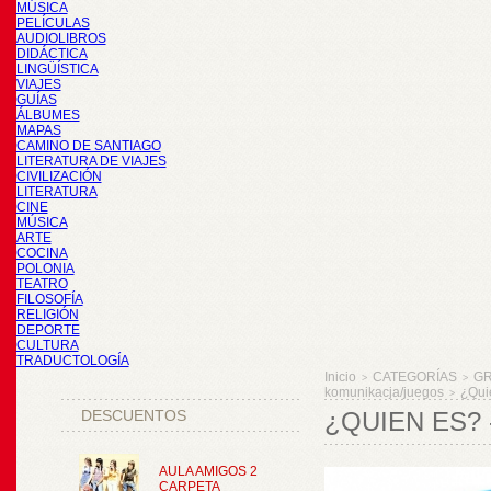
MÚSICA
PELÍCULAS
AUDIOLIBROS
DIDÁCTICA
LINGÜÍSTICA
VIAJES
GUÍAS
ÁLBUMES
MAPAS
CAMINO DE SANTIAGO
LITERATURA DE VIAJES
CIVILIZACIÓN
LITERATURA
CINE
MÚSICA
ARTE
COCINA
POLONIA
TEATRO
FILOSOFÍA
RELIGIÓN
DEPORTE
CULTURA
TRADUCTOLOGÍA
Inicio
CATEGORÍAS
GR
>
>
komunikacja/juegos
¿Qui
>
DESCUENTOS
¿QUIEN ES? 
AULA AMIGOS 2
CARPETA