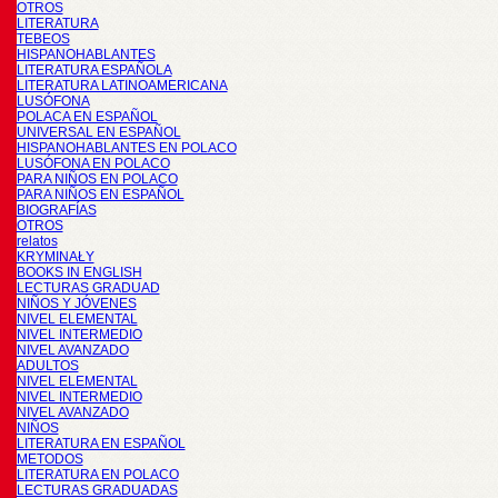
OTROS
LITERATURA
TEBEOS
HISPANOHABLANTES
LITERATURA ESPAÑOLA
LITERATURA LATINOAMERICANA
LUSÓFONA
POLACA EN ESPAÑOL
UNIVERSAL EN ESPAÑOL
HISPANOHABLANTES EN POLACO
LUSÓFONA EN POLACO
PARA NIÑOS EN POLACO
PARA NIÑOS EN ESPAÑOL
BIOGRAFÍAS
OTROS
relatos
KRYMINAŁY
BOOKS IN ENGLISH
LECTURAS GRADUAD
NIÑOS Y JÓVENES
NIVEL ELEMENTAL
NIVEL INTERMEDIO
NIVEL AVANZADO
ADULTOS
NIVEL ELEMENTAL
NIVEL INTERMEDIO
NIVEL AVANZADO
NIÑOS
LITERATURA EN ESPAÑOL
METODOS
LITERATURA EN POLACO
LECTURAS GRADUADAS