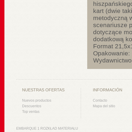
hiszpańskiego
kart (dwie ta
metodyczną w 
scenariusze p
dotyczące moż
dodatkową kos
Format 21,5x
Opakowanie: e
Wydawnictwo
NUESTRAS OFERTAS
INFORMACIÓN
Nuevos productos
Contacto
Descuentos
Mapa del sitio
Top ventas
EMBARQUE 1 ROZKŁAD MATERIAŁU