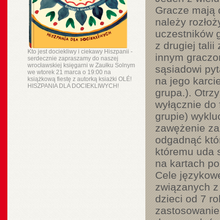
Gracze mają d
należy rozłoż
uczestników g
z drugiej tali
Kto jest dociekliwy i ciekawy Hiszpanii -
innym graczo
serdecznie zapraszamy do naszej
wrocławskiej księgarni w Zaułku Solnym
sąsiadowi pyt
we wtorek 21 marca o 19:00 na
na jego karci
książkową fiestę z autorką ksiażki OLÉ!
HISZPANIA DLA DOCIEKLIWYCH!
grupa.). Otrz
wyłącznie do 
grupie) wykluc
zawężenie zak
odgadnąć któr
któremu uda s
na kartach po
Cele językowe
związanych z
dzieci od 7 r
zastosowanie 