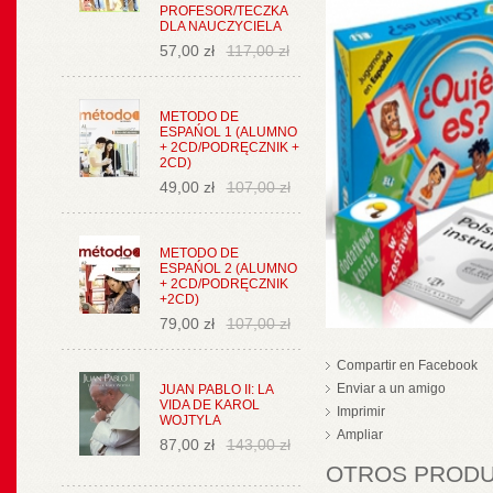
PROFESOR/TECZKA
DLA NAUCZYCIELA
57,00 zł
117,00 zł
METODO DE
ESPAŃOL 1 (ALUMNO
+ 2CD/PODRĘCZNIK +
2CD)
49,00 zł
107,00 zł
METODO DE
ESPAŃOL 2 (ALUMNO
+ 2CD/PODRĘCZNIK
+2CD)
79,00 zł
107,00 zł
Compartir en Facebook
Enviar a un amigo
JUAN PABLO II: LA
VIDA DE KAROL
Imprimir
WOJTYLA
Ampliar
87,00 zł
143,00 zł
OTROS PRODUC