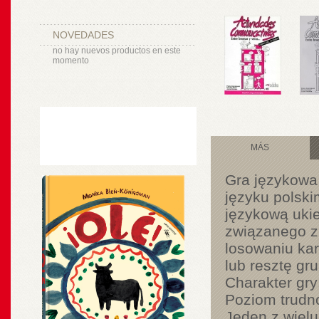
NOVEDADES
no hay nuevos productos en este
momento
MÁS
Gra językowa 
języku polski
językową uki
związanego z
losowaniu kar
lub resztę gr
Charakter gry:
Poziom trudno
Jeden z wielu