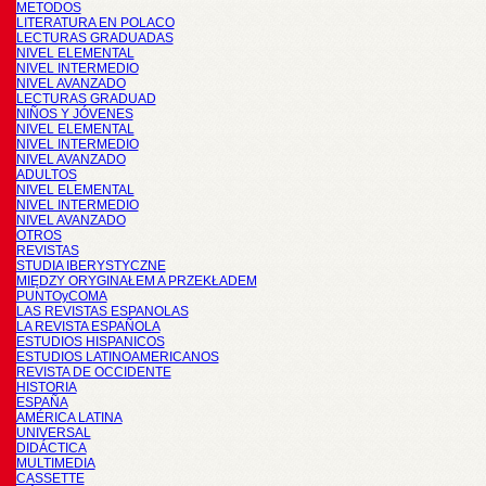
METODOS
LITERATURA EN POLACO
LECTURAS GRADUADAS
NIVEL ELEMENTAL
NIVEL INTERMEDIO
NIVEL AVANZADO
LECTURAS GRADUAD
NIÑOS Y JÓVENES
NIVEL ELEMENTAL
NIVEL INTERMEDIO
NIVEL AVANZADO
ADULTOS
NIVEL ELEMENTAL
NIVEL INTERMEDIO
NIVEL AVANZADO
OTROS
REVISTAS
STUDIA IBERYSTYCZNE
MIĘDZY ORYGINAŁEM A PRZEKŁADEM
PUNTOyCOMA
LAS REVISTAS ESPANOLAS
LA REVISTA ESPAÑOLA
ESTUDIOS HISPANICOS
ESTUDIOS LATINOAMERICANOS
REVISTA DE OCCIDENTE
HISTORIA
ESPAÑA
AMÉRICA LATINA
UNIVERSAL
DIDÁCTICA
MULTIMEDIA
CASSETTE