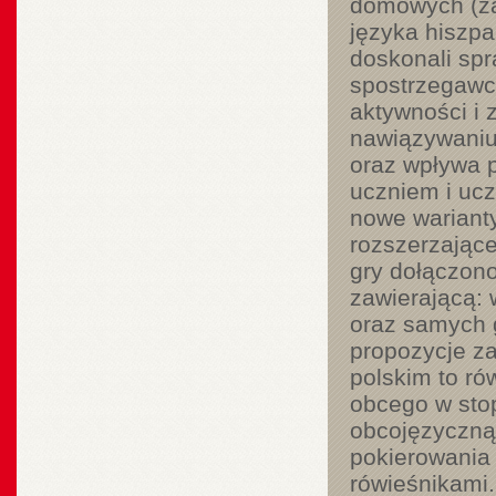
domowych (zab
języka hiszp
doskonali spr
spostrzegawc
aktywności i 
nawiązywaniu 
oraz wpływa 
uczniem i uc
nowe warianty
rozszerzające
gry dołączono
zawierającą: 
oraz samych 
propozycje za
polskim to ró
obcego w stop
obcojęzyczną 
pokierowania
rówieśnikami.