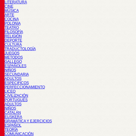
LITERATURA
CINE
MÚSICA
ARTE
COCINA
POLONIA
TEATRO
FILOSOFÍA
RELIGIÓN
DEPORTE
CULTURA
TRADUCTOLOGÍA
JUEGOS
METODOS
GALLEGO
ESPAÑOLES
NIÑOS
SECUNDARIA
ADULTOS
ESPECIFICOS
PERFECCIONAMIENTO
LICEO
CIVILIZACIÓN
PORTUGUÉS
ADULTOS
NIÑOS
CATALÁN
EUSKERA
GRAMÁTICA Y EJERCICIOS
ESPAÑOL
TEORÍA
COMUNICACIÓN