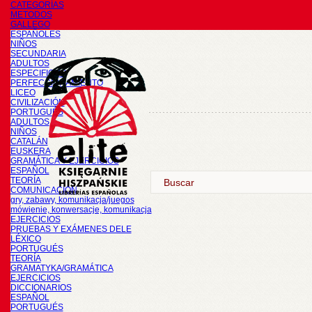
CATEGORÍAS
METODOS
GALLEGO
ESPAÑOLES
NIÑOS
SECUNDARIA
ADULTOS
ESPECIFICOS
PERFECCIONAMIENTO
LICEO
CIVILIZACIÓN
PORTUGUÉS
ADULTOS
NIÑOS
CATALÁN
EUSKERA
GRAMÁTICA Y EJERCICIOS
ESPAÑOL
TEORÍA
COMUNICACIÓN
gry, zabawy, komunikacja/juegos
mówienie, konwersacje, komunikacja
EJERCICIOS
PRUEBAS Y EXÁMENES DELE
LÉXICO
PORTUGUÉS
TEORÍA
GRAMATYKA/GRAMÁTICA
EJERCICIOS
DICCIONARIOS
ESPAÑOL
PORTUGUÉS