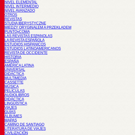
NIVEL ELEMENTAL
NIVEL INTERMEDIO
NIVEL AVANZADO
OTROS
REVISTAS
STUDIA IBERYSTYCZNE
MIĘDZY ORYGINAŁEM A PRZEKŁADEM
PUNTOyCOMA
LAS REVISTAS ESPANOLAS
LA REVISTA ESPAÑOLA
ESTUDIOS HISPANICOS
ESTUDIOS LATINOAMERICANOS
REVISTA DE OCCIDENTE
HISTORIA
ESPAÑA
AMÉRICA LATINA
UNIVERSAL
DIDÁCTICA
MULTIMEDIA
CASSETTE
MÚSICA
PELÍCULAS
AUDIOLIBROS
DIDÁCTICA
LINGÜÍSTICA
VIAJES
GUÍAS
ÁLBUMES
MAPAS
CAMINO DE SANTIAGO
LITERATURA DE VIAJES
CIVILIZACIÓN