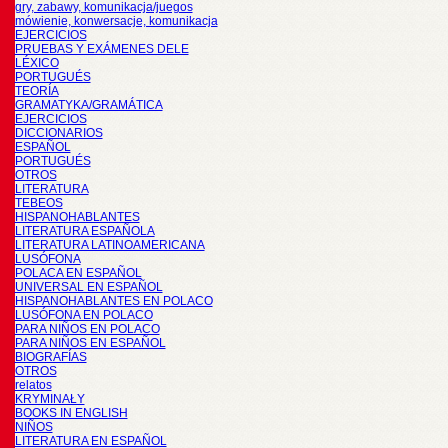
gry, zabawy, komunikacja/juegos
mówienie, konwersacje, komunikacja
EJERCICIOS
PRUEBAS Y EXÁMENES DELE
LÉXICO
PORTUGUÉS
TEORÍA
GRAMATYKA/GRAMÁTICA
EJERCICIOS
DICCIONARIOS
ESPAÑOL
PORTUGUÉS
OTROS
LITERATURA
TEBEOS
HISPANOHABLANTES
LITERATURA ESPAÑOLA
LITERATURA LATINOAMERICANA
LUSÓFONA
POLACA EN ESPAÑOL
UNIVERSAL EN ESPAÑOL
HISPANOHABLANTES EN POLACO
LUSÓFONA EN POLACO
PARA NIÑOS EN POLACO
PARA NIÑOS EN ESPAÑOL
BIOGRAFÍAS
OTROS
relatos
KRYMINAŁY
BOOKS IN ENGLISH
NIÑOS
LITERATURA EN ESPAÑOL