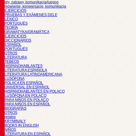
gry, zabawy, komunikacja/juegos
mówienie, konwersacje, komunikacja
EJERCICIOS
PRUEBAS Y EXÁMENES DELE
LÉXICO
PORTUGUÉS
TEORÍA
GRAMATYKA/GRAMÁTICA
EJERCICIOS
DICCIONARIOS
ESPAÑOL
PORTUGUÉS
OTROS
LITERATURA
TEBEOS
HISPANOHABLANTES
LITERATURA ESPAÑOLA
LITERATURA LATINOAMERICANA
LUSÓFONA
POLACA EN ESPAÑOL
UNIVERSAL EN ESPAÑOL
HISPANOHABLANTES EN POLACO
LUSÓFONA EN POLACO
PARA NIÑOS EN POLACO
PARA NIÑOS EN ESPAÑOL
BIOGRAFÍAS
OTROS
relatos
KRYMINAŁY
BOOKS IN ENGLISH
NIÑOS
LITERATURA EN ESPAÑOL