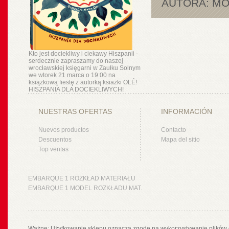
AUTORA: MÓ
Kto jest dociekliwy i ciekawy Hiszpanii -
serdecznie zapraszamy do naszej
wrocławskiej księgarni w Zaułku Solnym
we wtorek 21 marca o 19:00 na
książkową fiestę z autorką ksiażki OLÉ!
HISZPANIA DLA DOCIEKLIWYCH!
NUESTRAS OFERTAS
INFORMACIÓN
Nuevos productos
Contacto
Descuentos
Mapa del sitio
Top ventas
EMBARQUE 1 ROZKŁAD MATERIAŁU
EMBARQUE 1 MODEL ROZKŁADU MAT.
Ważne: Użytkowanie sklepu oznacza zgodę na wykorzystywanie plików 