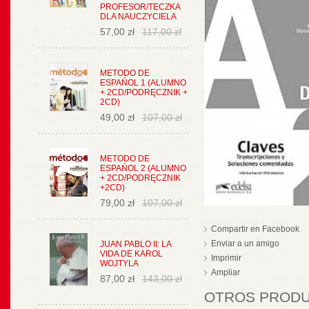
PROFESOR/TECZKA
DLA NAUCZYCIELA
57,00 zł
117,00 zł
METODO DE
ESPAŃOL 1 (ALUMNO
+ 2CD/PODRĘCZNIK +
2CD)
49,00 zł
107,00 zł
METODO DE
ESPAŃOL 2 (ALUMNO
+ 2CD/PODRĘCZNIK
+2CD)
79,00 zł
107,00 zł
Compartir en Facebook
Enviar a un amigo
JUAN PABLO II: LA
VIDA DE KAROL
Imprimir
WOJTYLA
Ampliar
87,00 zł
143,00 zł
OTROS PRODUC