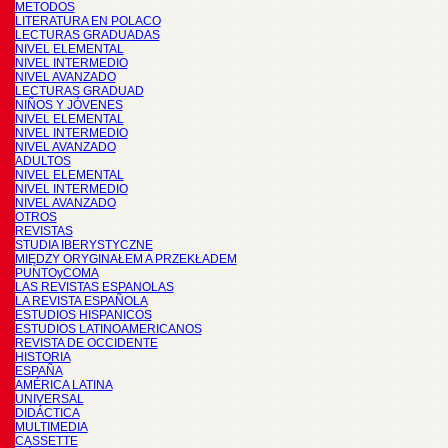
METODOS
LITERATURA EN POLACO
LECTURAS GRADUADAS
NIVEL ELEMENTAL
NIVEL INTERMEDIO
NIVEL AVANZADO
LECTURAS GRADUAD
NIÑOS Y JÓVENES
NIVEL ELEMENTAL
NIVEL INTERMEDIO
NIVEL AVANZADO
ADULTOS
NIVEL ELEMENTAL
NIVEL INTERMEDIO
NIVEL AVANZADO
OTROS
REVISTAS
STUDIA IBERYSTYCZNE
MIĘDZY ORYGINAŁEM A PRZEKŁADEM
PUNTOyCOMA
LAS REVISTAS ESPANOLAS
LA REVISTA ESPAÑOLA
ESTUDIOS HISPANICOS
ESTUDIOS LATINOAMERICANOS
REVISTA DE OCCIDENTE
HISTORIA
ESPAÑA
AMÉRICA LATINA
UNIVERSAL
DIDÁCTICA
MULTIMEDIA
CASSETTE