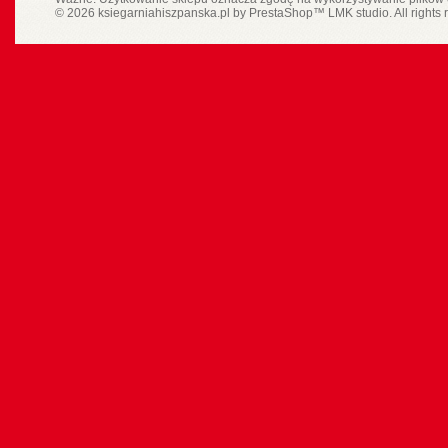
© 2026 ksiegarniahiszpanska.pl by
PrestaShop
™
LMK studio
. All rights