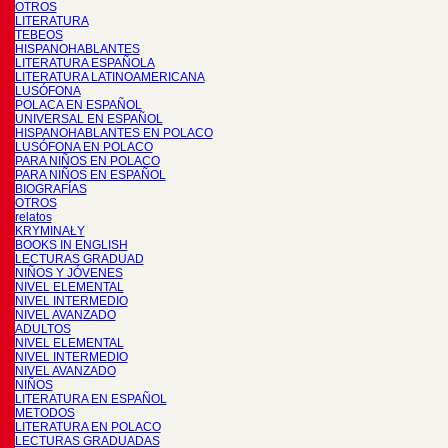
OTROS
LITERATURA
TEBEOS
HISPANOHABLANTES
LITERATURA ESPAÑOLA
LITERATURA LATINOAMERICANA
LUSÓFONA
POLACA EN ESPAÑOL
UNIVERSAL EN ESPAÑOL
HISPANOHABLANTES EN POLACO
LUSÓFONA EN POLACO
PARA NIÑOS EN POLACO
PARA NIÑOS EN ESPAÑOL
BIOGRAFÍAS
OTROS
relatos
KRYMINAŁY
BOOKS IN ENGLISH
LECTURAS GRADUAD
NIÑOS Y JÓVENES
NIVEL ELEMENTAL
NIVEL INTERMEDIO
NIVEL AVANZADO
ADULTOS
NIVEL ELEMENTAL
NIVEL INTERMEDIO
NIVEL AVANZADO
NIÑOS
LITERATURA EN ESPAÑOL
METODOS
LITERATURA EN POLACO
LECTURAS GRADUADAS