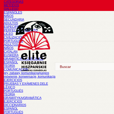
CATEGORÍAS
METODOS
GALLEGO
ESPAÑOLES
NIÑOS
SECUNDARIA
ADULTOS
ESPECIFICOS
PERFECCIONAMIENTO
LICEO
CIVILIZACIÓN
PORTUGUÉS
ADULTOS
NIÑOS
CATALÁN
EUSKERA
GRAMÁTICA Y EJERCICIOS
ESPAÑOL
TEORÍA
COMUNICACIÓN
gry, zabawy, komunikacja/juegos
mówienie, konwersacje, komunikacja
EJERCICIOS
PRUEBAS Y EXÁMENES DELE
LÉXICO
PORTUGUÉS
TEORÍA
GRAMATYKA/GRAMÁTICA
EJERCICIOS
DICCIONARIOS
ESPAÑOL
PORTUGUÉS