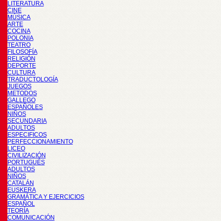
LITERATURA
CINE
MÚSICA
ARTE
COCINA
POLONIA
TEATRO
FILOSOFÍA
RELIGIÓN
DEPORTE
CULTURA
TRADUCTOLOGÍA
JUEGOS
METODOS
GALLEGO
ESPAÑOLES
NIÑOS
SECUNDARIA
ADULTOS
ESPECIFICOS
PERFECCIONAMIENTO
LICEO
CIVILIZACIÓN
PORTUGUÉS
ADULTOS
NIÑOS
CATALÁN
EUSKERA
GRAMÁTICA Y EJERCICIOS
ESPAÑOL
TEORÍA
COMUNICACIÓN