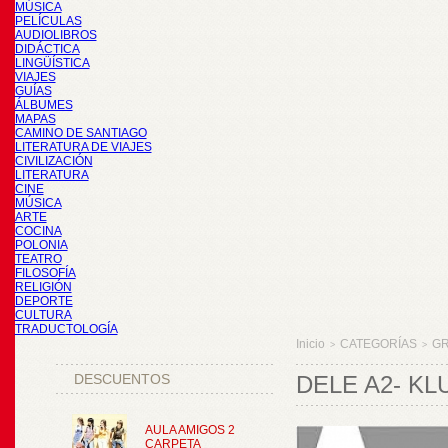
MÚSICA
PELÍCULAS
AUDIOLIBROS
DIDÁCTICA
LINGÜÍSTICA
VIAJES
GUÍAS
ÁLBUMES
MAPAS
CAMINO DE SANTIAGO
LITERATURA DE VIAJES
CIVILIZACIÓN
LITERATURA
CINE
MÚSICA
ARTE
COCINA
POLONIA
TEATRO
FILOSOFÍA
RELIGIÓN
DEPORTE
CULTURA
TRADUCTOLOGÍA
Inicio
CATEGORÍAS
GR
>
>
DESCUENTOS
DELE A2- KL
AULA AMIGOS 2
CARPETA