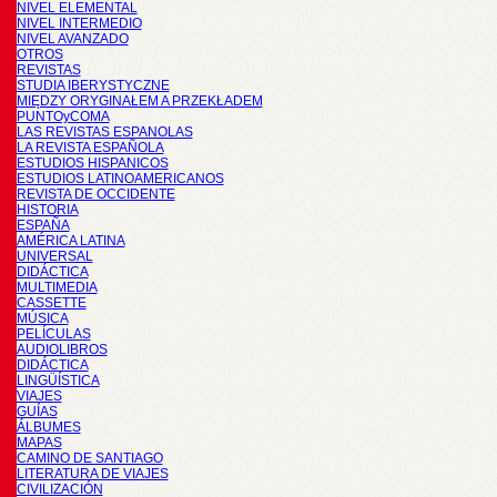
NIVEL ELEMENTAL
NIVEL INTERMEDIO
NIVEL AVANZADO
OTROS
REVISTAS
STUDIA IBERYSTYCZNE
MIĘDZY ORYGINAŁEM A PRZEKŁADEM
PUNTOyCOMA
LAS REVISTAS ESPANOLAS
LA REVISTA ESPAÑOLA
ESTUDIOS HISPANICOS
ESTUDIOS LATINOAMERICANOS
REVISTA DE OCCIDENTE
HISTORIA
ESPAÑA
AMÉRICA LATINA
UNIVERSAL
DIDÁCTICA
MULTIMEDIA
CASSETTE
MÚSICA
PELÍCULAS
AUDIOLIBROS
DIDÁCTICA
LINGÜÍSTICA
VIAJES
GUÍAS
ÁLBUMES
MAPAS
CAMINO DE SANTIAGO
LITERATURA DE VIAJES
CIVILIZACIÓN