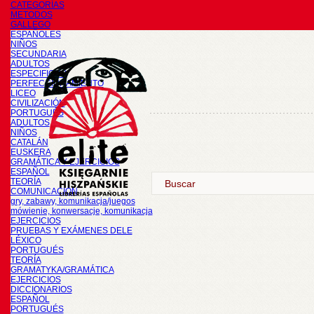
CATEGORÍAS
METODOS
GALLEGO
ESPAÑOLES
NIÑOS
SECUNDARIA
ADULTOS
ESPECIFICOS
PERFECCIONAMIENTO
LICEO
CIVILIZACIÓN
PORTUGUÉS
ADULTOS
NIÑOS
CATALÁN
EUSKERA
GRAMÁTICA Y EJERCICIOS
ESPAÑOL
TEORÍA
COMUNICACIÓN
gry, zabawy, komunikacja/juegos
mówienie, konwersacje, komunikacja
EJERCICIOS
PRUEBAS Y EXÁMENES DELE
LÉXICO
PORTUGUÉS
TEORÍA
GRAMATYKA/GRAMÁTICA
EJERCICIOS
DICCIONARIOS
ESPAÑOL
PORTUGUÉS