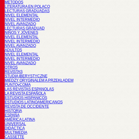
METODOS
LITERATURA EN POLACO
LECTURAS GRADUADAS
NIVEL ELEMENTAL
NIVEL INTERMEDIO
NIVEL AVANZADO
LECTURAS GRADUAD
NIÑOS Y JÓVENES
NIVEL ELEMENTAL
NIVEL INTERMEDIO
NIVEL AVANZADO
ADULTOS
NIVEL ELEMENTAL
NIVEL INTERMEDIO
NIVEL AVANZADO
OTROS
REVISTAS
STUDIA IBERYSTYCZNE
MIĘDZY ORYGINAŁEM A PRZEKŁADEM
PUNTOyCOMA
LAS REVISTAS ESPANOLAS
LA REVISTA ESPAÑOLA
ESTUDIOS HISPANICOS
ESTUDIOS LATINOAMERICANOS
REVISTA DE OCCIDENTE
HISTORIA
ESPAÑA
AMÉRICA LATINA
UNIVERSAL
DIDÁCTICA
MULTIMEDIA
CASSETTE