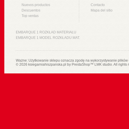
Nuevos productos
Contacto
Descuentos
Mapa del sitio
Top ventas
EMBARQUE 1 ROZKŁAD MATERIAŁU
EMBARQUE 1 MODEL ROZKŁADU MAT.
Ważne: Użytkowanie sklepu oznacza zgodę na wykorzystywanie plików 
© 2026 ksiegarniahiszpanska.pl by
PrestaShop
™
LMK studio
. All rights