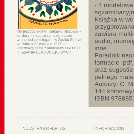
- 4 modelowe
egzaminacyj
Książka w wer
przygotowana 
Kto jest dociekliwy i ciekawy Hiszpanii -
zawiera multi
serdecznie zapraszamy do naszej
audio, monoję
wrocławskiej księgarni w Zaułku Solnym
we wtorek 21 marca o 19:00 na
inne.
książkową fiestę z autorką ksiażki OLÉ!
HISZPANIA DLA DOCIEKLIWYCH!
Poradnik nau
formacie .pdf
oraz sugestie
pełnego mater
Autorzy: C. M
144 kolorowyc
ISBN 978885
NUESTRAS OFERTAS
INFORMACIÓN