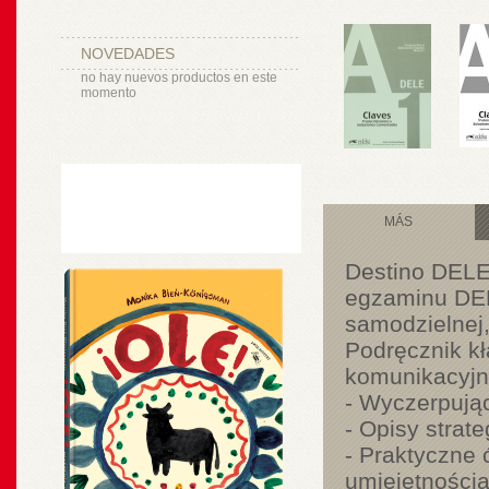
NOVEDADES
no hay nuevos productos en este
momento
MÁS
Destino DELE 
egzaminu DEL
samodzielnej,
Podręcznik kł
komunikacyjn
- Wyczerpują
- Opisy strat
- Praktyczne 
umiejętności