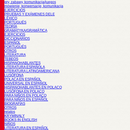
gry, zabawy, komunikacja/juegos
mówienie, konwersacje, komunikacja
EJERCICIOS
PRUEBAS Y EXÁMENES DELE
LÉXICO
PORTUGUÉS
TEORÍA
GRAMATYKA/GRAMÁTICA
EJERCICIOS
DICCIONARIOS
ESPAÑOL
PORTUGUÉS
OTROS
LITERATURA
TEBEOS
HISPANOHABLANTES
LITERATURA ESPAÑOLA
LITERATURA LATINOAMERICANA
LUSÓFONA
POLACA EN ESPAÑOL
UNIVERSAL EN ESPAÑOL
HISPANOHABLANTES EN POLACO
LUSÓFONA EN POLACO
PARA NIÑOS EN POLACO
PARA NIÑOS EN ESPAÑOL
BIOGRAFÍAS
OTROS
relatos
KRYMINAŁY
BOOKS IN ENGLISH
NIÑOS
LITERATURA EN ESPAÑOL