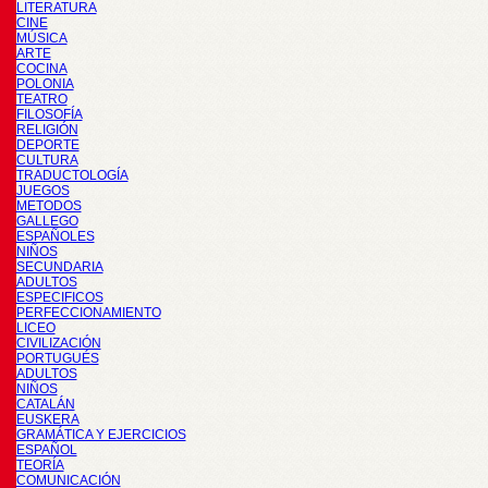
LITERATURA
CINE
MÚSICA
ARTE
COCINA
POLONIA
TEATRO
FILOSOFÍA
RELIGIÓN
DEPORTE
CULTURA
TRADUCTOLOGÍA
JUEGOS
METODOS
GALLEGO
ESPAÑOLES
NIÑOS
SECUNDARIA
ADULTOS
ESPECIFICOS
PERFECCIONAMIENTO
LICEO
CIVILIZACIÓN
PORTUGUÉS
ADULTOS
NIÑOS
CATALÁN
EUSKERA
GRAMÁTICA Y EJERCICIOS
ESPAÑOL
TEORÍA
COMUNICACIÓN