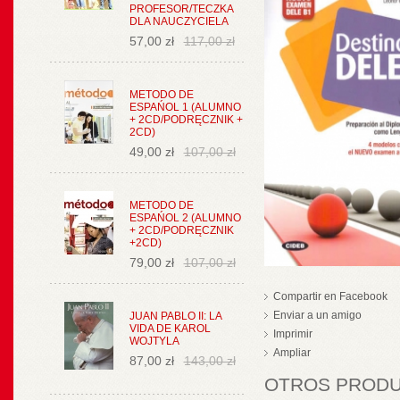
PROFESOR/TECZKA
DLA NAUCZYCIELA
57,00 zł
117,00 zł
METODO DE
ESPAŃOL 1 (ALUMNO
+ 2CD/PODRĘCZNIK +
2CD)
49,00 zł
107,00 zł
METODO DE
ESPAŃOL 2 (ALUMNO
+ 2CD/PODRĘCZNIK
+2CD)
79,00 zł
107,00 zł
Compartir en Facebook
Enviar a un amigo
JUAN PABLO II: LA
VIDA DE KAROL
Imprimir
WOJTYLA
Ampliar
87,00 zł
143,00 zł
OTROS PRODUC