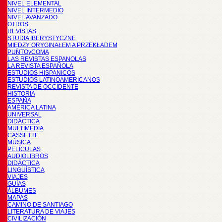
NIVEL ELEMENTAL
NIVEL INTERMEDIO
NIVEL AVANZADO
OTROS
REVISTAS
STUDIA IBERYSTYCZNE
MIĘDZY ORYGINAŁEM A PRZEKŁADEM
PUNTOyCOMA
LAS REVISTAS ESPANOLAS
LA REVISTA ESPAÑOLA
ESTUDIOS HISPANICOS
ESTUDIOS LATINOAMERICANOS
REVISTA DE OCCIDENTE
HISTORIA
ESPAÑA
AMÉRICA LATINA
UNIVERSAL
DIDÁCTICA
MULTIMEDIA
CASSETTE
MÚSICA
PELÍCULAS
AUDIOLIBROS
DIDÁCTICA
LINGÜÍSTICA
VIAJES
GUÍAS
ÁLBUMES
MAPAS
CAMINO DE SANTIAGO
LITERATURA DE VIAJES
CIVILIZACIÓN