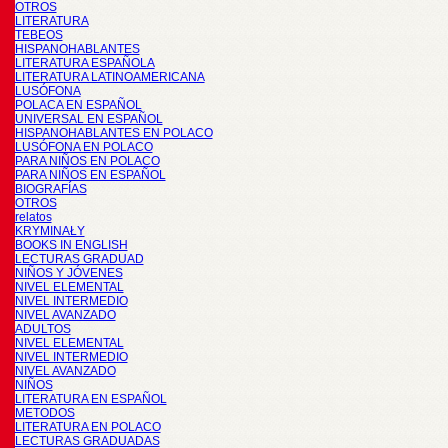
OTROS
LITERATURA
TEBEOS
HISPANOHABLANTES
LITERATURA ESPAÑOLA
LITERATURA LATINOAMERICANA
LUSÓFONA
POLACA EN ESPAÑOL
UNIVERSAL EN ESPAÑOL
HISPANOHABLANTES EN POLACO
LUSÓFONA EN POLACO
PARA NIÑOS EN POLACO
PARA NIÑOS EN ESPAÑOL
BIOGRAFÍAS
OTROS
relatos
KRYMINAŁY
BOOKS IN ENGLISH
LECTURAS GRADUAD
NIÑOS Y JÓVENES
NIVEL ELEMENTAL
NIVEL INTERMEDIO
NIVEL AVANZADO
ADULTOS
NIVEL ELEMENTAL
NIVEL INTERMEDIO
NIVEL AVANZADO
NIÑOS
LITERATURA EN ESPAÑOL
METODOS
LITERATURA EN POLACO
LECTURAS GRADUADAS