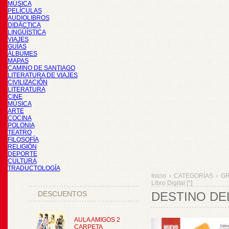
MÚSICA
PELÍCULAS
AUDIOLIBROS
DIDÁCTICA
LINGÜÍSTICA
VIAJES
GUÍAS
ÁLBUMES
MAPAS
CAMINO DE SANTIAGO
LITERATURA DE VIAJES
CIVILIZACIÓN
LITERATURA
CINE
MÚSICA
ARTE
COCINA
POLONIA
TEATRO
FILOSOFÍA
RELIGIÓN
DEPORTE
CULTURA
TRADUCTOLOGÍA
Inicio
CATEGORÍAS
GR
>
>
Libro Digital [*]
DESCUENTOS
DESTINO DELE
AULA AMIGOS 2
CARPETA