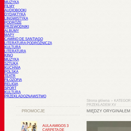
MUZYKA
FILMY
AUDIOBOOKI
DYDAKTYKA
LINGWISTYKA
PODRÓŻE
PRZEWODNIKI
ALBUMY
MAPY
CAMINO DE SANTIAGO
LITERATURA PODRÓŻNICZA
KULTURA
LITERATURA
KINO
MUZYKA
SZTUKA
KUCHNIA
POLSKA
TEATR
FILOZOFIA
RELIGIA
SPORT
KULTURA
PRZEKŁADOZNAWSTWO
Strona główna
KATEGOR
>
PRZEKŁADEM XV
PROMOCJE
MIĘDZY ORYGINAŁEM
AULA AMIGOS 3
CARPETA DE