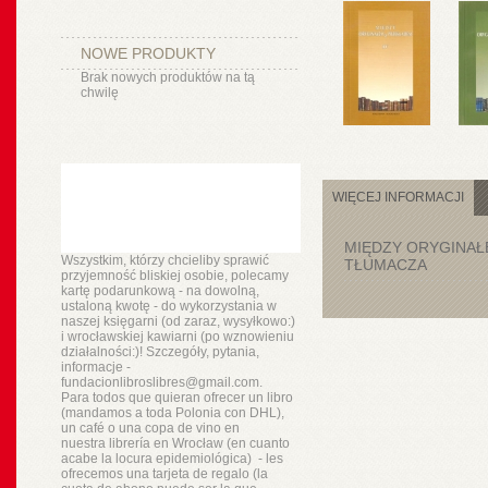
NOWE PRODUKTY
Brak nowych produktów na tą
chwilę
WIĘCEJ INFORMACJI
MIĘDZY ORYGINAŁ
Wszystkim, którzy chcieliby sprawić
TŁUMACZA
przyjemność bliskiej osobie, polecamy
kartę podarunkową - na dowolną,
ustaloną kwotę - do wykorzystania w
naszej księgarni (od zaraz, wysyłkowo:)
i wrocławskiej kawiarni (po wznowieniu
działalności:)! Szczegóły, pytania,
informacje -
fundacionlibroslibres@gmail.com.
Para todos que quieran ofrecer un libro
(mandamos a toda Polonia con DHL),
un
café o
una copa de vino en
nuestra
librería
en Wrocław (en cuanto
acabe la locura epidemiológica) - les
ofrecemos una tarjeta de regalo (la