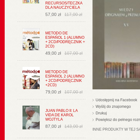
RECURSOS/TECZKA
DLA NAUCZYCIELA
57,00 zł
117,00 zł
METODO DE
ESPAŃOL 1 (ALUMNO
+ 2CD/PODRĘCZNIK +
2CD)
49,00 zł
107,00 zł
METODO DE
ESPAŃOL 2 (ALUMNO
+ 2CD/PODRĘCZNIK
+2CD)
79,00 zł
107,00 zł
Udostępnij na Facebook
Wyślij do znajomego
JUAN PABLO II: LA
Drukuj
VIDA DE KAROL
WOJTYLA
Powiększ do pełnego roz
87,00 zł
143,00 zł
INNE PRODUKTY W TEJ SA