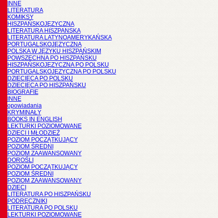
INNE
LITERATURA
KOMIKSY
HISZPAŃSKOJĘZYCZNA
LITERATURA HISZPANSKA
LITERATURA LATYNOAMERYKAŃSKA
PORTUGALSKOJĘZYCZNA
POLSKA W JĘZYKU HISZPAŃSKIM
POWSZECHNA PO HISZPAŃSKU
HISZPAŃSKOJĘZYCZNA PO POLSKU
PORTUGALSKOJĘZYCZNA PO POLSKU
DZIECIĘCA PO POLSKU
DZIECIĘCA PO HISZPAŃSKU
BIOGRAFIE
INNE
opowiadania
KRYMINAŁY
BOOKS IN ENGLISH
LEKTURKI POZIOMOWANE
DZIECI I MŁODZIEŻ
POZIOM POCZĄTKUJĄCY
POZIOM ŚREDNI
POZIOM ZAAWANSOWANY
DOROŚLI
POZIOM POCZĄTKUJĄCY
POZIOM ŚREDNI
POZIOM ZAAWANSOWANY
DZIECI
LITERATURA PO HISZPAŃSKU
PODRĘCZNIKI
LITERATURA PO POLSKU
LEKTURKI POZIOMOWANE