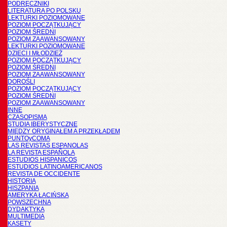
PODRĘCZNIKI
LITERATURA PO POLSKU
LEKTURKI POZIOMOWANE
POZIOM POCZĄTKUJĄCY
POZIOM ŚREDNI
POZIOM ZAAWANSOWANY
LEKTURKI POZIOMOWANE
DZIECI I MŁODZIEŻ
POZIOM POCZĄTKUJĄCY
POZIOM ŚREDNI
POZIOM ZAAWANSOWANY
DOROŚLI
POZIOM POCZĄTKUJĄCY
POZIOM ŚREDNI
POZIOM ZAAWANSOWANY
INNE
CZASOPISMA
STUDIA IBERYSTYCZNE
MIĘDZY ORYGINAŁEM A PRZEKŁADEM
PUNTOyCOMA
LAS REVISTAS ESPANOLAS
LA REVISTA ESPAÑOLA
ESTUDIOS HISPANICOS
ESTUDIOS LATINOAMERICANOS
REVISTA DE OCCIDENTE
HISTORIA
HISZPANIA
AMERYKA ŁACIŃSKA
POWSZECHNA
DYDAKTYKA
MULTIMEDIA
KASETY