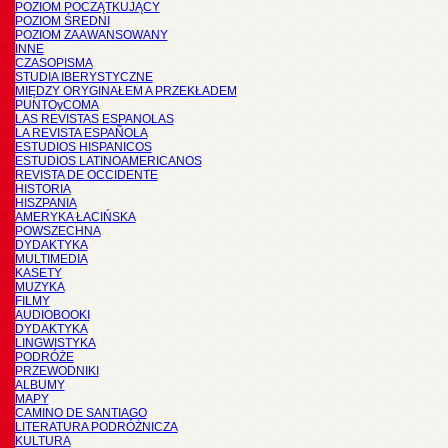
POZIOM POCZĄTKUJĄCY
POZIOM ŚREDNI
POZIOM ZAAWANSOWANY
INNE
CZASOPISMA
STUDIA IBERYSTYCZNE
MIĘDZY ORYGINAŁEM A PRZEKŁADEM
PUNTOyCOMA
LAS REVISTAS ESPANOLAS
LA REVISTA ESPAÑOLA
ESTUDIOS HISPANICOS
ESTUDIOS LATINOAMERICANOS
REVISTA DE OCCIDENTE
HISTORIA
HISZPANIA
AMERYKA ŁACIŃSKA
POWSZECHNA
DYDAKTYKA
MULTIMEDIA
KASETY
MUZYKA
FILMY
AUDIOBOOKI
DYDAKTYKA
LINGWISTYKA
PODRÓŻE
PRZEWODNIKI
ALBUMY
MAPY
CAMINO DE SANTIAGO
LITERATURA PODRÓŻNICZA
KULTURA