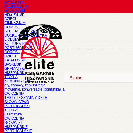
KATEGORIE
PODRĘCZNIKI
GALICYJSKI
HISZPAŃSKI
DZIECI
GIMNAZJUM
DOROŚLI
SPECJALISTYCZNE
DOSKONALENIE JĘZYKA
LICEUM
KULTURA I CYWILIZACJA
PORTUGALSKIE
DOROŚLI
DZIECI
KATALOŃSKI
BASKIJSKI
GRAMATYKA
HISZPAŃSKI
TEORIA
KOMUNIKACJA
gry, zabawy, komunikacja
mówienie, konwersacje, komunikacja
ĆWICZENIA
TESTY I EGZAMINY DELE
SŁOWNICTWO
PORTUGALSKI
TEORIA
Gramatyka
ĆWICZENIA
SŁOWNIKI
HISZPAŃSKIE
PORTUGALSKIE