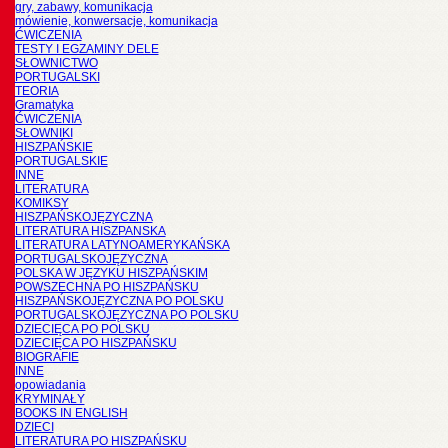
gry, zabawy, komunikacja
mówienie, konwersacje, komunikacja
ĆWICZENIA
TESTY I EGZAMINY DELE
SŁOWNICTWO
PORTUGALSKI
TEORIA
Gramatyka
ĆWICZENIA
SŁOWNIKI
HISZPAŃSKIE
PORTUGALSKIE
INNE
LITERATURA
KOMIKSY
HISZPAŃSKOJĘZYCZNA
LITERATURA HISZPANSKA
LITERATURA LATYNOAMERYKAŃSKA
PORTUGALSKOJĘZYCZNA
POLSKA W JĘZYKU HISZPAŃSKIM
POWSZECHNA PO HISZPAŃSKU
HISZPAŃSKOJĘZYCZNA PO POLSKU
PORTUGALSKOJĘZYCZNA PO POLSKU
DZIECIĘCA PO POLSKU
DZIECIĘCA PO HISZPAŃSKU
BIOGRAFIE
INNE
opowiadania
KRYMINAŁY
BOOKS IN ENGLISH
DZIECI
LITERATURA PO HISZPAŃSKU