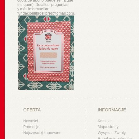
cuota de abono puede ser la que
indiquen). Detalles, preguntas
y
más
información:
fundacionlibroslibres@gmail.com.
OFERTA
INFORMACJE
Nowości
Kontakt
Promocje
Mapa strony
Najczęściej kupowane
Wysyłka i Zwroty
Regulamin zakupów