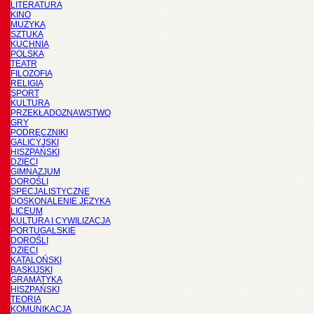
LITERATURA
KINO
MUZYKA
SZTUKA
KUCHNIA
POLSKA
TEATR
FILOZOFIA
RELIGIA
SPORT
KULTURA
PRZEKŁADOZNAWSTWO
GRY
PODRĘCZNIKI
GALICYJSKI
HISZPAŃSKI
DZIECI
GIMNAZJUM
DOROŚLI
SPECJALISTYCZNE
DOSKONALENIE JĘZYKA
LICEUM
KULTURA I CYWILIZACJA
PORTUGALSKIE
DOROŚLI
DZIECI
KATALOŃSKI
BASKIJSKI
GRAMATYKA
HISZPAŃSKI
TEORIA
KOMUNIKACJA