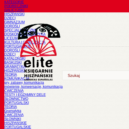
KATEGORIE
PODRĘCZNIKI
GALICYJSKI
HISZPAŃSKI
DZIECI
GIMNAZJUM
DOROŚLI
SPECJALISTYCZNE
DOSKONALENIE JĘZYKA
LICEUM
KULTURA I CYWILIZACJA
PORTUGALSKIE
DOROŚLI
DZIECI
KATALOŃSKI
BASKIJSKI
GRAMATYKA
HISZPAŃSKI
TEORIA
KOMUNIKACJA
gry, zabawy, komunikacja
mówienie, konwersacje, komunikacja
ĆWICZENIA
TESTY I EGZAMINY DELE
SŁOWNICTWO
PORTUGALSKI
TEORIA
Gramatyka
ĆWICZENIA
SŁOWNIKI
HISZPAŃSKIE
PORTUGALSKIE