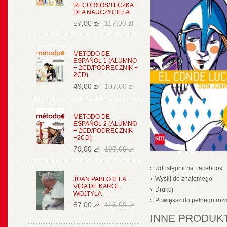
RECURSOS/TECZKA
DLA NAUCZYCIELA
57,00 zł
117,00 zł
METODO DE
ESPAŃOL 1 (ALUMNO
+ 2CD/PODRĘCZNIK +
2CD)
49,00 zł
107,00 zł
METODO DE
ESPAŃOL 2 (ALUMNO
+ 2CD/PODRĘCZNIK
+2CD)
79,00 zł
107,00 zł
Udostępnij na Facebook
Wyślij do znajomego
JUAN PABLO II: LA
VIDA DE KAROL
Drukuj
WOJTYLA
Powiększ do pełnego roz
87,00 zł
143,00 zł
INNE PRODUKT