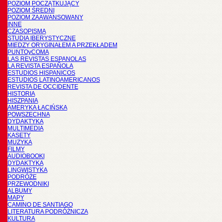
POZIOM POCZĄTKUJĄCY
POZIOM ŚREDNI
POZIOM ZAAWANSOWANY
INNE
CZASOPISMA
STUDIA IBERYSTYCZNE
MIĘDZY ORYGINAŁEM A PRZEKŁADEM
PUNTOyCOMA
LAS REVISTAS ESPANOLAS
LA REVISTA ESPAÑOLA
ESTUDIOS HISPANICOS
ESTUDIOS LATINOAMERICANOS
REVISTA DE OCCIDENTE
HISTORIA
HISZPANIA
AMERYKA ŁACIŃSKA
POWSZECHNA
DYDAKTYKA
MULTIMEDIA
KASETY
MUZYKA
FILMY
AUDIOBOOKI
DYDAKTYKA
LINGWISTYKA
PODRÓŻE
PRZEWODNIKI
ALBUMY
MAPY
CAMINO DE SANTIAGO
LITERATURA PODRÓŻNICZA
KULTURA