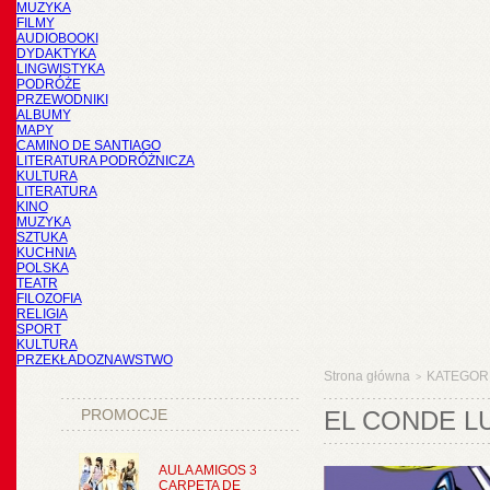
MUZYKA
FILMY
AUDIOBOOKI
DYDAKTYKA
LINGWISTYKA
PODRÓŻE
PRZEWODNIKI
ALBUMY
MAPY
CAMINO DE SANTIAGO
LITERATURA PODRÓŻNICZA
KULTURA
LITERATURA
KINO
MUZYKA
SZTUKA
KUCHNIA
POLSKA
TEATR
FILOZOFIA
RELIGIA
SPORT
KULTURA
PRZEKŁADOZNAWSTWO
Strona główna
KATEGOR
>
PROMOCJE
EL CONDE L
AULA AMIGOS 3
CARPETA DE