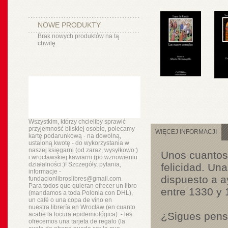
NOWE PRODUKTY
Brak nowych produktów na tą
chwilę
Wszystkim, którzy chcieliby sprawić
przyjemność bliskiej osobie, polecamy
WIĘCEJ INFORMACJI
kartę podarunkową - na dowolną,
ustaloną kwotę - do wykorzystania w
naszej księgarni (od zaraz, wysyłkowo:)
Unos cuantos 
i wrocławskiej kawiarni (po wznowieniu
działalności:)! Szczegóły, pytania,
felicidad. Un
informacje -
dispuesto a 
fundacionlibroslibres@gmail.com.
Para todos que quieran ofrecer un libro
entre 1330 y
(mandamos a toda Polonia con DHL),
un
café o
una copa de vino en
nuestra
librería
en Wrocław (en cuanto
¿Sigues pens
acabe la locura epidemiológica) - les
ofrecemos una tarjeta de regalo (la