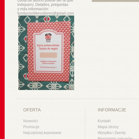
cuota de abono puede ser la que
indiquen). Detalles, preguntas
y
más
información:
fundacionlibroslibres@gmail.com.
OFERTA
INFORMACJE
Nowości
Kontakt
Promocje
Mapa strony
Najczęściej kupowane
Wysyłka i Zwroty
Regulamin zakupów