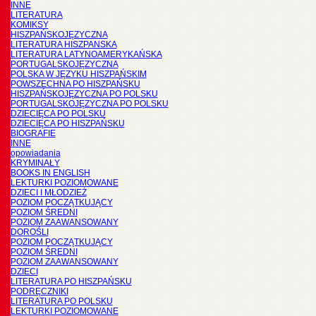
INNE
LITERATURA
KOMIKSY
HISZPAŃSKOJĘZYCZNA
LITERATURA HISZPANSKA
LITERATURA LATYNOAMERYKAŃSKA
PORTUGALSKOJĘZYCZNA
POLSKA W JĘZYKU HISZPAŃSKIM
POWSZECHNA PO HISZPAŃSKU
HISZPAŃSKOJĘZYCZNA PO POLSKU
PORTUGALSKOJĘZYCZNA PO POLSKU
DZIECIĘCA PO POLSKU
DZIECIĘCA PO HISZPAŃSKU
BIOGRAFIE
INNE
opowiadania
KRYMINAŁY
BOOKS IN ENGLISH
LEKTURKI POZIOMOWANE
DZIECI I MŁODZIEŻ
POZIOM POCZĄTKUJĄCY
POZIOM ŚREDNI
POZIOM ZAAWANSOWANY
DOROŚLI
POZIOM POCZĄTKUJĄCY
POZIOM ŚREDNI
POZIOM ZAAWANSOWANY
DZIECI
LITERATURA PO HISZPAŃSKU
PODRĘCZNIKI
LITERATURA PO POLSKU
LEKTURKI POZIOMOWANE