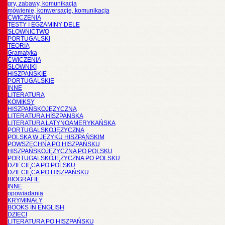
gry, zabawy, komunikacja
mówienie, konwersacje, komunikacja
ĆWICZENIA
TESTY I EGZAMINY DELE
SŁOWNICTWO
PORTUGALSKI
TEORIA
Gramatyka
ĆWICZENIA
SŁOWNIKI
HISZPAŃSKIE
PORTUGALSKIE
INNE
LITERATURA
KOMIKSY
HISZPAŃSKOJĘZYCZNA
LITERATURA HISZPANSKA
LITERATURA LATYNOAMERYKAŃSKA
PORTUGALSKOJĘZYCZNA
POLSKA W JĘZYKU HISZPAŃSKIM
POWSZECHNA PO HISZPAŃSKU
HISZPAŃSKOJĘZYCZNA PO POLSKU
PORTUGALSKOJĘZYCZNA PO POLSKU
DZIECIĘCA PO POLSKU
DZIECIĘCA PO HISZPAŃSKU
BIOGRAFIE
INNE
opowiadania
KRYMINAŁY
BOOKS IN ENGLISH
DZIECI
LITERATURA PO HISZPAŃSKU