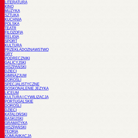
LITERATURA
KINO
MUZYKA
SZTUKA
KUCHNIA
POLSKA
TEATR
FILOZOFIA
RELIGIA
SPORT
KULTURA
PRZEKŁADOZNAWSTWO
GRY
PODRĘCZNIKI
GALICYJSKI
HISZPAŃSKI
DZIECI
GIMNAZJUM
DOROŚLI
SPECJALISTYCZNE
DOSKONALENIE JĘZYKA
LICEUM
KULTURA I CYWILIZACJA
PORTUGALSKIE
DOROŚLI
DZIECI
KATALOŃSKI
BASKIJSKI
GRAMATYKA
HISZPAŃSKI
TEORIA
KOMUNIKACJA