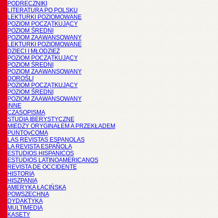
PODRĘCZNIKI
LITERATURA PO POLSKU
LEKTURKI POZIOMOWANE
POZIOM POCZĄTKUJĄCY
POZIOM ŚREDNI
POZIOM ZAAWANSOWANY
LEKTURKI POZIOMOWANE
DZIECI I MŁODZIEŻ
POZIOM POCZĄTKUJĄCY
POZIOM ŚREDNI
POZIOM ZAAWANSOWANY
DOROŚLI
POZIOM POCZĄTKUJĄCY
POZIOM ŚREDNI
POZIOM ZAAWANSOWANY
INNE
CZASOPISMA
STUDIA IBERYSTYCZNE
MIĘDZY ORYGINAŁEM A PRZEKŁADEM
PUNTOyCOMA
LAS REVISTAS ESPANOLAS
LA REVISTA ESPAÑOLA
ESTUDIOS HISPANICOS
ESTUDIOS LATINOAMERICANOS
REVISTA DE OCCIDENTE
HISTORIA
HISZPANIA
AMERYKA ŁACIŃSKA
POWSZECHNA
DYDAKTYKA
MULTIMEDIA
KASETY