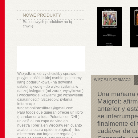
NOWE PRODUKTY
Brak nowych produktów na tą
chwilę
Wszystkim, którzy chcieliby sprawić
przyjemność bliskiej osobie, polecamy
WIĘCEJ INFORMACJI
kartę podarunkową - na dowolną,
ustaloną kwotę - do wykorzystania w
naszej księgarni (od zaraz, wysyłkowo:)
Una mañana de
i wrocławskiej kawiarni (po wznowieniu
działalności:)! Szczegóły, pytania,
Maigret: afir
informacje -
anterior y es
fundacionlibroslibres@gmail.com.
Para todos que quieran ofrecer un libro
se interrumpe
(mandamos a toda Polonia con DHL),
un
café o
una copa de vino en
finalmente el
nuestra
librería
en Wrocław (en cuanto
cadáver de un
acabe la locura epidemiológica) - les
ofrecemos una tarjeta de regalo (la