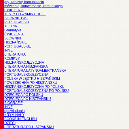
gry, zabawy, komunikacja
mówienie, konwersacje, komunikacja
ĆWICZENIA
TESTY I EGZAMINY DELE
SŁOWNICTWO
PORTUGALSKI
TEORIA
Gramatyka
ĆWICZENIA
SŁOWNIKI
HISZPAŃSKIE
PORTUGALSKIE
INNE
LITERATURA
KOMIKSY
HISZPAŃSKOJĘZYCZNA
LITERATURA HISZPANSKA
LITERATURA LATYNOAMERYKAŃSKA
PORTUGALSKOJĘZYCZNA
POLSKA W JĘZYKU HISZPAŃSKIM
POWSZECHNA PO HISZPAŃSKU
HISZPAŃSKOJĘZYCZNA PO POLSKU
PORTUGALSKOJĘZYCZNA PO POLSKU
DZIECIĘCA PO POLSKU
DZIECIĘCA PO HISZPAŃSKU
BIOGRAFIE
INNE
opowiadania
KRYMINAŁY
BOOKS IN ENGLISH
DZIECI
LITERATURA PO HISZPAŃSKU