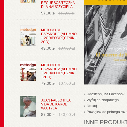
RECURSOS/TECZKA
DLA NAUCZYCIELA
57,00 zł
117,00 zł
METODO DE
ESPAŃOL 1 (ALUMNO
+ 2CD/PODRĘCZNIK +
2CD)
49,00 zł
107,00 zł
METODO DE
ESPAŃOL 2 (ALUMNO
+ 2CD/PODRĘCZNIK
+2CD)
79,00 zł
107,00 zł
Udostępnij na Facebook
Wyślij do znajomego
JUAN PABLO II: LA
VIDA DE KAROL
Drukuj
WOJTYLA
Powiększ do pełnego roz
87,00 zł
143,00 zł
INNE PRODUKT