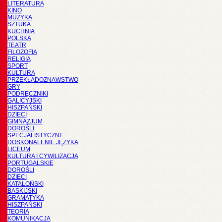
LITERATURA
KINO
MUZYKA
SZTUKA
KUCHNIA
POLSKA
TEATR
FILOZOFIA
RELIGIA
SPORT
KULTURA
PRZEKŁADOZNAWSTWO
GRY
PODRĘCZNIKI
GALICYJSKI
HISZPAŃSKI
DZIECI
GIMNAZJUM
DOROŚLI
SPECJALISTYCZNE
DOSKONALENIE JĘZYKA
LICEUM
KULTURA I CYWILIZACJA
PORTUGALSKIE
DOROŚLI
DZIECI
KATALOŃSKI
BASKIJSKI
GRAMATYKA
HISZPAŃSKI
TEORIA
KOMUNIKACJA