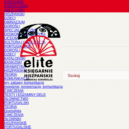
KATEGORIE
PODRĘCZNIKI
GALICYJSKI
HISZPAŃSKI
DZIECI
GIMNAZJUM
DOROŚLI
SPECJALISTYCZNE
DOSKONALENIE JĘZYKA
LICEUM
KULTURA I CYWILIZACJA
PORTUGALSKIE
DOROŚLI
DZIECI
KATALOŃSKI
BASKIJSKI
GRAMATYKA
HISZPAŃSKI
TEORIA
KOMUNIKACJA
gry, zabawy, komunikacja
mówienie, konwersacje, komunikacja
ĆWICZENIA
TESTY I EGZAMINY DELE
SŁOWNICTWO
PORTUGALSKI
TEORIA
Gramatyka
ĆWICZENIA
SŁOWNIKI
HISZPAŃSKIE
PORTUGALSKIE