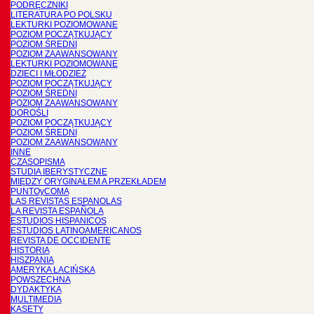
PODRĘCZNIKI
LITERATURA PO POLSKU
LEKTURKI POZIOMOWANE
POZIOM POCZĄTKUJĄCY
POZIOM ŚREDNI
POZIOM ZAAWANSOWANY
LEKTURKI POZIOMOWANE
DZIECI I MŁODZIEŻ
POZIOM POCZĄTKUJĄCY
POZIOM ŚREDNI
POZIOM ZAAWANSOWANY
DOROŚLI
POZIOM POCZĄTKUJĄCY
POZIOM ŚREDNI
POZIOM ZAAWANSOWANY
INNE
CZASOPISMA
STUDIA IBERYSTYCZNE
MIĘDZY ORYGINAŁEM A PRZEKŁADEM
PUNTOyCOMA
LAS REVISTAS ESPANOLAS
LA REVISTA ESPAÑOLA
ESTUDIOS HISPANICOS
ESTUDIOS LATINOAMERICANOS
REVISTA DE OCCIDENTE
HISTORIA
HISZPANIA
AMERYKA ŁACIŃSKA
POWSZECHNA
DYDAKTYKA
MULTIMEDIA
KASETY