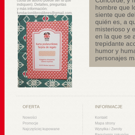
Concorde, y m
cuota de abono puede ser la que
indiquen). Detalles, preguntas
hombre que lo
y
más
información:
fundacionlibroslibres@gmail.com.
siente que d
quién es, a q
misterioso y 
en la que se 
trepidante ac
humor y human
personajes m
OFERTA
INFORMACJE
Nowości
Kontakt
Promocje
Mapa strony
Najczęściej kupowane
Wysyłka i Zwroty
Regulamin zakupów