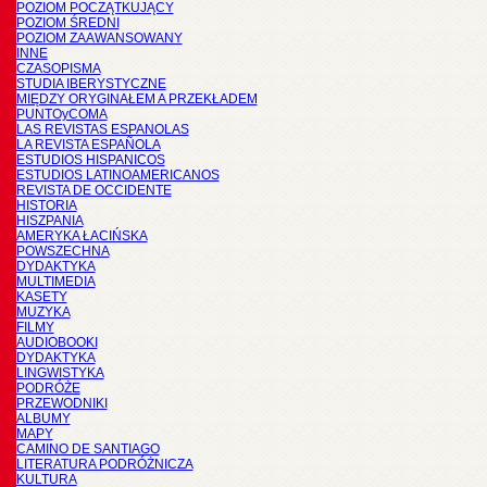
POZIOM POCZĄTKUJĄCY
POZIOM ŚREDNI
POZIOM ZAAWANSOWANY
INNE
CZASOPISMA
STUDIA IBERYSTYCZNE
MIĘDZY ORYGINAŁEM A PRZEKŁADEM
PUNTOyCOMA
LAS REVISTAS ESPANOLAS
LA REVISTA ESPAÑOLA
ESTUDIOS HISPANICOS
ESTUDIOS LATINOAMERICANOS
REVISTA DE OCCIDENTE
HISTORIA
HISZPANIA
AMERYKA ŁACIŃSKA
POWSZECHNA
DYDAKTYKA
MULTIMEDIA
KASETY
MUZYKA
FILMY
AUDIOBOOKI
DYDAKTYKA
LINGWISTYKA
PODRÓŻE
PRZEWODNIKI
ALBUMY
MAPY
CAMINO DE SANTIAGO
LITERATURA PODRÓŻNICZA
KULTURA