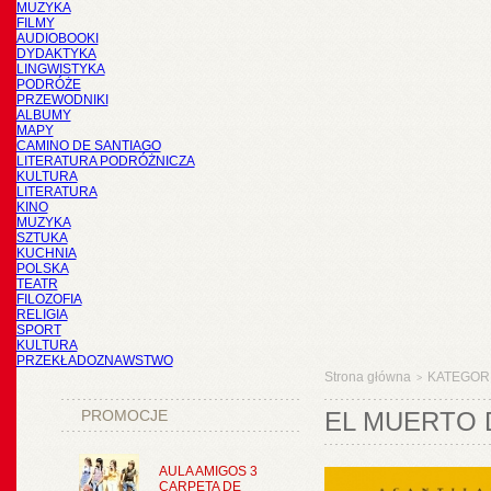
MUZYKA
FILMY
AUDIOBOOKI
DYDAKTYKA
LINGWISTYKA
PODRÓŻE
PRZEWODNIKI
ALBUMY
MAPY
CAMINO DE SANTIAGO
LITERATURA PODRÓŻNICZA
KULTURA
LITERATURA
KINO
MUZYKA
SZTUKA
KUCHNIA
POLSKA
TEATR
FILOZOFIA
RELIGIA
SPORT
KULTURA
PRZEKŁADOZNAWSTWO
Strona główna
KATEGOR
>
PROMOCJE
EL MUERTO 
AULA AMIGOS 3
CARPETA DE