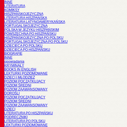
INNE
LITERATURA
KOMIKSY
HISZPAŃSKOJĘZYCZNA
LITERATURA HISZPANSKA
LITERATURA LATYNOAMERYKAŃSKA
PORTUGALSKOJĘZYCZNA
POLSKA W JĘZYKU HISZPAŃSKIM
POWSZECHNA PO HISZPAŃSKU
HISZPAŃSKOJĘZYCZNA PO POLSKU
PORTUGALSKOJĘZYCZNA PO POLSKU
DZIECIĘCA PO POLSKU
DZIECIĘCA PO HISZPAŃSKU
BIOGRAFIE
INNE
opowiadania
KRYMINAŁY
BOOKS IN ENGLISH
LEKTURKI POZIOMOWANE
DZIECI I MŁODZIEŻ
POZIOM POCZĄTKUJĄCY
POZIOM ŚREDNI
POZIOM ZAAWANSOWANY
DOROŚLI
POZIOM POCZĄTKUJĄCY
POZIOM ŚREDNI
POZIOM ZAAWANSOWANY
DZIECI
LITERATURA PO HISZPAŃSKU
PODRĘCZNIKI
LITERATURA PO POLSKU
LEKTURKI POZIOMOWANE