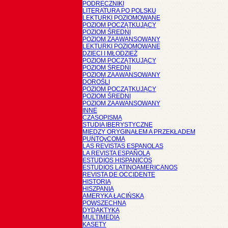
PODRĘCZNIKI
LITERATURA PO POLSKU
LEKTURKI POZIOMOWANE
POZIOM POCZĄTKUJĄCY
POZIOM ŚREDNI
POZIOM ZAAWANSOWANY
LEKTURKI POZIOMOWANE
DZIECI I MŁODZIEŻ
POZIOM POCZĄTKUJĄCY
POZIOM ŚREDNI
POZIOM ZAAWANSOWANY
DOROŚLI
POZIOM POCZĄTKUJĄCY
POZIOM ŚREDNI
POZIOM ZAAWANSOWANY
INNE
CZASOPISMA
STUDIA IBERYSTYCZNE
MIĘDZY ORYGINAŁEM A PRZEKŁADEM
PUNTOyCOMA
LAS REVISTAS ESPANOLAS
LA REVISTA ESPAÑOLA
ESTUDIOS HISPANICOS
ESTUDIOS LATINOAMERICANOS
REVISTA DE OCCIDENTE
HISTORIA
HISZPANIA
AMERYKA ŁACIŃSKA
POWSZECHNA
DYDAKTYKA
MULTIMEDIA
KASETY