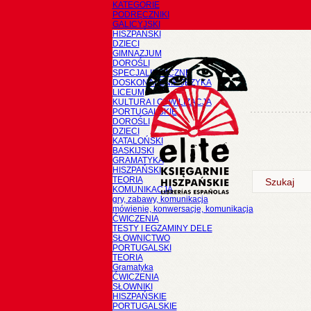
KATEGORIE
PODRĘCZNIKI
GALICYJSKI
HISZPAŃSKI
DZIECI
GIMNAZJUM
DOROŚLI
SPECJALISTYCZNE
DOSKONALENIE JĘZYKA
LICEUM
KULTURA I CYWILIZACJA
PORTUGALSKIE
DOROŚLI
DZIECI
KATALOŃSKI
BASKIJSKI
GRAMATYKA
HISZPAŃSKI
TEORIA
KOMUNIKACJA
gry, zabawy, komunikacja
mówienie, konwersacje, komunikacja
ĆWICZENIA
TESTY I EGZAMINY DELE
SŁOWNICTWO
PORTUGALSKI
TEORIA
Gramatyka
ĆWICZENIA
SŁOWNIKI
HISZPAŃSKIE
PORTUGALSKIE