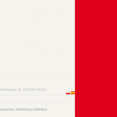
O Roberto, EL TERCER REICH
uaciones, misteriosa y simbólica