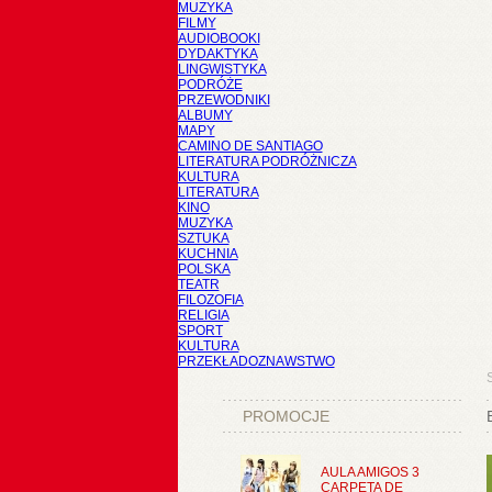
MUZYKA
FILMY
AUDIOBOOKI
DYDAKTYKA
LINGWISTYKA
PODRÓŻE
PRZEWODNIKI
ALBUMY
MAPY
CAMINO DE SANTIAGO
LITERATURA PODRÓŻNICZA
KULTURA
LITERATURA
KINO
MUZYKA
SZTUKA
KUCHNIA
POLSKA
TEATR
FILOZOFIA
RELIGIA
SPORT
KULTURA
PRZEKŁADOZNAWSTWO
PROMOCJE
AULA AMIGOS 3
CARPETA DE