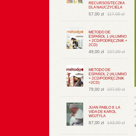
RECURSOS/TECZKA
DLA NAUCZYCIELA
57,00 zł
117,00 zł
METODO DE
ESPAŃOL 1 (ALUMNO
+ 2CD/PODRĘCZNIK +
2CD)
49,00 zł
107,00 zł
METODO DE
ESPAŃOL 2 (ALUMNO
+ 2CD/PODRĘCZNIK
+2CD)
79,00 zł
107,00 zł
JUAN PABLO II: LA
VIDA DE KAROL
WOJTYLA
87,00 zł
143,00 zł