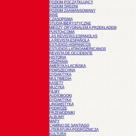
POZIOM POCZĄTKUJĄCY
POZIOM ŚREDNI
POZIOM ZAAWANSOWANY
INNE
CZASOPISMA
STUDIA IBERYSTYCZNE
MIĘDZY ORYGINAŁEM A PRZEKŁADEM
PUNTOyCOMA
LAS REVISTAS ESPANOLAS
LA REVISTA ESPAÑOLA
ESTUDIOS HISPANICOS
ESTUDIOS LATINOAMERICANOS
REVISTA DE OCCIDENTE
HISTORIA
HISZPANIA
AMERYKA ŁACIŃSKA
POWSZECHNA
DYDAKTYKA
MULTIMEDIA
KASETY
MUZYKA
FILMY
AUDIOBOOKI
DYDAKTYKA
LINGWISTYKA
PODRÓŻE
PRZEWODNIKI
ALBUMY
MAPY
CAMINO DE SANTIAGO
LITERATURA PODRÓŻNICZA
KULTURA