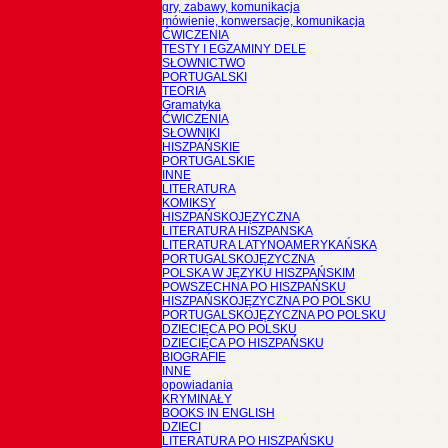
gry, zabawy, komunikacja
mówienie, konwersacje, komunikacja
ĆWICZENIA
TESTY I EGZAMINY DELE
SŁOWNICTWO
PORTUGALSKI
TEORIA
Gramatyka
ĆWICZENIA
SŁOWNIKI
HISZPAŃSKIE
PORTUGALSKIE
INNE
LITERATURA
KOMIKSY
HISZPAŃSKOJĘZYCZNA
LITERATURA HISZPANSKA
LITERATURA LATYNOAMERYKAŃSKA
PORTUGALSKOJĘZYCZNA
POLSKA W JĘZYKU HISZPAŃSKIM
POWSZECHNA PO HISZPAŃSKU
HISZPAŃSKOJĘZYCZNA PO POLSKU
PORTUGALSKOJĘZYCZNA PO POLSKU
DZIECIĘCA PO POLSKU
DZIECIĘCA PO HISZPAŃSKU
BIOGRAFIE
INNE
opowiadania
KRYMINAŁY
BOOKS IN ENGLISH
DZIECI
LITERATURA PO HISZPAŃSKU