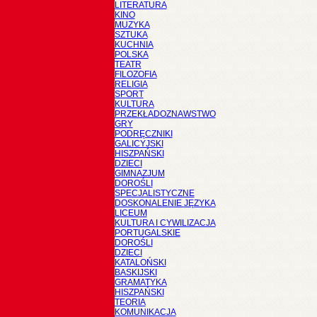
LITERATURA
KINO
MUZYKA
SZTUKA
KUCHNIA
POLSKA
TEATR
FILOZOFIA
RELIGIA
SPORT
KULTURA
PRZEKŁADOZNAWSTWO
GRY
PODRĘCZNIKI
GALICYJSKI
HISZPAŃSKI
DZIECI
GIMNAZJUM
DOROŚLI
SPECJALISTYCZNE
DOSKONALENIE JĘZYKA
LICEUM
KULTURA I CYWILIZACJA
PORTUGALSKIE
DOROŚLI
DZIECI
KATALOŃSKI
BASKIJSKI
GRAMATYKA
HISZPAŃSKI
TEORIA
KOMUNIKACJA