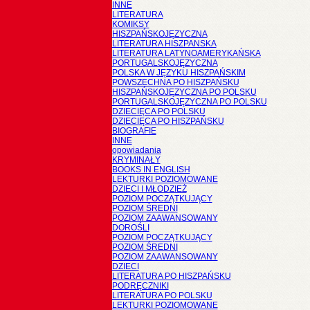
INNE
LITERATURA
KOMIKSY
HISZPAŃSKOJĘZYCZNA
LITERATURA HISZPANSKA
LITERATURA LATYNOAMERYKAŃSKA
PORTUGALSKOJĘZYCZNA
POLSKA W JĘZYKU HISZPAŃSKIM
POWSZECHNA PO HISZPAŃSKU
HISZPAŃSKOJĘZYCZNA PO POLSKU
PORTUGALSKOJĘZYCZNA PO POLSKU
DZIECIĘCA PO POLSKU
DZIECIĘCA PO HISZPAŃSKU
BIOGRAFIE
INNE
opowiadania
KRYMINAŁY
BOOKS IN ENGLISH
LEKTURKI POZIOMOWANE
DZIECI I MŁODZIEŻ
POZIOM POCZĄTKUJĄCY
POZIOM ŚREDNI
POZIOM ZAAWANSOWANY
DOROŚLI
POZIOM POCZĄTKUJĄCY
POZIOM ŚREDNI
POZIOM ZAAWANSOWANY
DZIECI
LITERATURA PO HISZPAŃSKU
PODRĘCZNIKI
LITERATURA PO POLSKU
LEKTURKI POZIOMOWANE