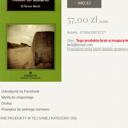
WIĘCEJ
57,00 zł
brutto
Indeks :
9788433976727
Stan:
Tego produktu brak w magazyni
Powiadom mnie kiedy będzie dostępny
Udostępnij na Facebook
Wyślij do znajomego
Drukuj
Powiększ do pełnego rozmiaru
INNE PRODUKTY W TEJ SAMEJ KATEGORII: (30)