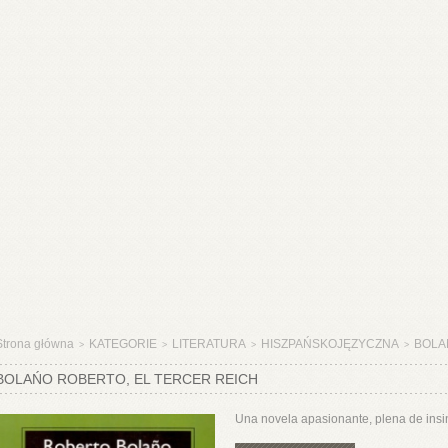
Strona główna
KATEGORIE
LITERATURA
HISZPAŃSKOJĘZYCZNA
BOLAŃ
>
>
>
>
BOLAŃO ROBERTO, EL TERCER REICH
Una novela apasionante, plena de insin