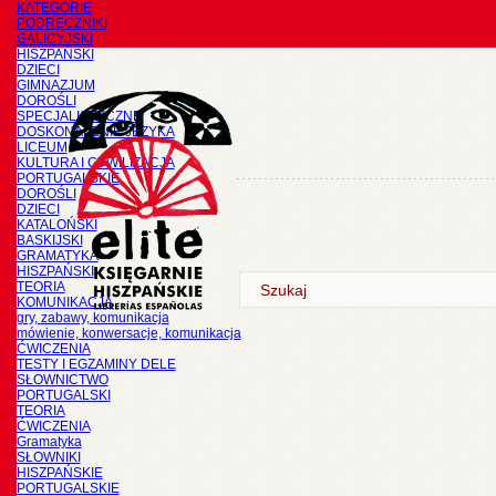
KATEGORIE
PODRĘCZNIKI
GALICYJSKI
HISZPAŃSKI
DZIECI
GIMNAZJUM
DOROŚLI
SPECJALISTYCZNE
DOSKONALENIE JĘZYKA
LICEUM
KULTURA I CYWILIZACJA
PORTUGALSKIE
DOROŚLI
DZIECI
KATALOŃSKI
BASKIJSKI
GRAMATYKA
HISZPAŃSKI
TEORIA
KOMUNIKACJA
gry, zabawy, komunikacja
mówienie, konwersacje, komunikacja
ĆWICZENIA
TESTY I EGZAMINY DELE
SŁOWNICTWO
PORTUGALSKI
TEORIA
ĆWICZENIA
Gramatyka
SŁOWNIKI
HISZPAŃSKIE
PORTUGALSKIE