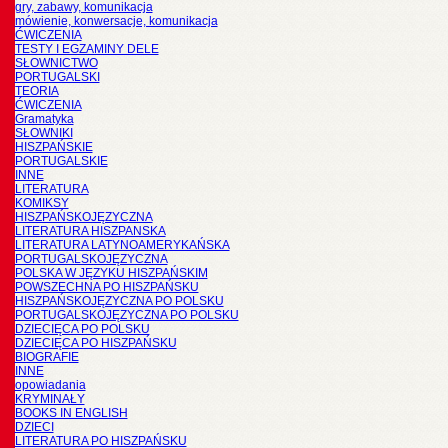
gry, zabawy, komunikacja
mówienie, konwersacje, komunikacja
ĆWICZENIA
TESTY I EGZAMINY DELE
SŁOWNICTWO
PORTUGALSKI
TEORIA
ĆWICZENIA
Gramatyka
SŁOWNIKI
HISZPAŃSKIE
PORTUGALSKIE
INNE
LITERATURA
KOMIKSY
HISZPAŃSKOJĘZYCZNA
LITERATURA HISZPANSKA
LITERATURA LATYNOAMERYKAŃSKA
PORTUGALSKOJĘZYCZNA
POLSKA W JĘZYKU HISZPAŃSKIM
POWSZECHNA PO HISZPAŃSKU
HISZPAŃSKOJĘZYCZNA PO POLSKU
PORTUGALSKOJĘZYCZNA PO POLSKU
DZIECIĘCA PO POLSKU
DZIECIĘCA PO HISZPAŃSKU
BIOGRAFIE
INNE
opowiadania
KRYMINAŁY
BOOKS IN ENGLISH
DZIECI
LITERATURA PO HISZPAŃSKU