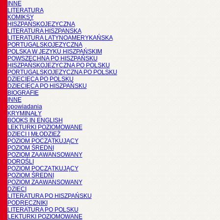
INNE
LITERATURA
KOMIKSY
HISZPAŃSKOJĘZYCZNA
LITERATURA HISZPANSKA
LITERATURA LATYNOAMERYKAŃSKA
PORTUGALSKOJĘZYCZNA
POLSKA W JĘZYKU HISZPAŃSKIM
POWSZECHNA PO HISZPAŃSKU
HISZPAŃSKOJĘZYCZNA PO POLSKU
PORTUGALSKOJĘZYCZNA PO POLSKU
DZIECIĘCA PO POLSKU
DZIECIĘCA PO HISZPAŃSKU
BIOGRAFIE
INNE
opowiadania
KRYMINAŁY
BOOKS IN ENGLISH
LEKTURKI POZIOMOWANE
DZIECI I MŁODZIEŻ
POZIOM POCZĄTKUJĄCY
POZIOM ŚREDNI
POZIOM ZAAWANSOWANY
DOROŚLI
POZIOM POCZĄTKUJĄCY
POZIOM ŚREDNI
POZIOM ZAAWANSOWANY
DZIECI
LITERATURA PO HISZPAŃSKU
PODRĘCZNIKI
LITERATURA PO POLSKU
LEKTURKI POZIOMOWANE