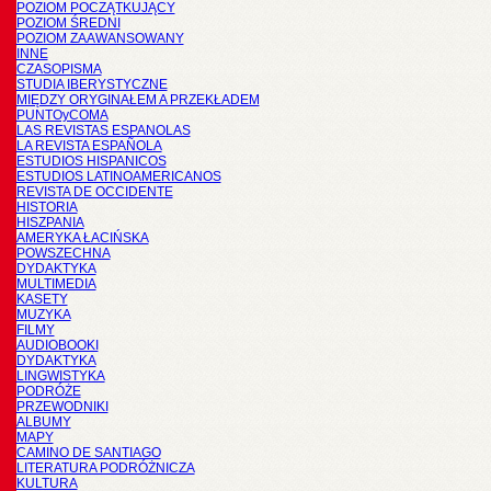
POZIOM POCZĄTKUJĄCY
POZIOM ŚREDNI
POZIOM ZAAWANSOWANY
INNE
CZASOPISMA
STUDIA IBERYSTYCZNE
MIĘDZY ORYGINAŁEM A PRZEKŁADEM
PUNTOyCOMA
LAS REVISTAS ESPANOLAS
LA REVISTA ESPAÑOLA
ESTUDIOS HISPANICOS
ESTUDIOS LATINOAMERICANOS
REVISTA DE OCCIDENTE
HISTORIA
HISZPANIA
AMERYKA ŁACIŃSKA
POWSZECHNA
DYDAKTYKA
MULTIMEDIA
KASETY
MUZYKA
FILMY
AUDIOBOOKI
DYDAKTYKA
LINGWISTYKA
PODRÓŻE
PRZEWODNIKI
ALBUMY
MAPY
CAMINO DE SANTIAGO
LITERATURA PODRÓŻNICZA
KULTURA