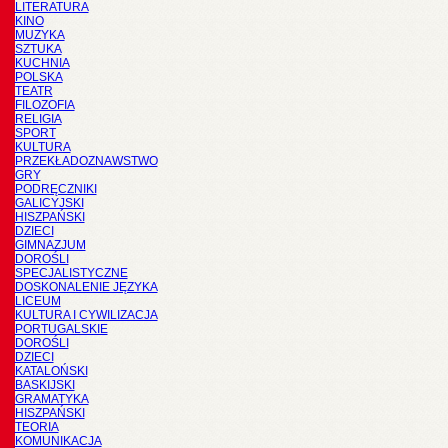
LITERATURA
KINO
MUZYKA
SZTUKA
KUCHNIA
POLSKA
TEATR
FILOZOFIA
RELIGIA
SPORT
KULTURA
PRZEKŁADOZNAWSTWO
GRY
PODRĘCZNIKI
GALICYJSKI
HISZPAŃSKI
DZIECI
GIMNAZJUM
DOROŚLI
SPECJALISTYCZNE
DOSKONALENIE JĘZYKA
LICEUM
KULTURA I CYWILIZACJA
PORTUGALSKIE
DOROŚLI
DZIECI
KATALOŃSKI
BASKIJSKI
GRAMATYKA
HISZPAŃSKI
TEORIA
KOMUNIKACJA