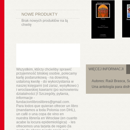
NOWE PRODUKTY
Brak nowych produktów na tą
chwilę
WIĘCEJ INFORMACJI
Wszystkim, którzy chcieliby sprawić
przyjemność bliskiej osobie, polecamy
kartę podarunkową - na dowolną,
Autores: Raúl Brasca, S
ustaloną kwotę - do wykorzystania w
naszej księgarni (od zaraz, wysyłkowo:)
Una antología para disfru
i wrocławskiej kawiarni (po wznowieniu
działalności:)! Szczegóły, pytania,
informacje -
fundacionlibroslibres@gmail.com.
Para todos que quieran ofrecer un libro
(mandamos a toda Polonia con DHL),
un
café o
una copa de vino en
nuestra
librería
en Wrocław (en cuanto
acabe la locura epidemiológica) - les
ofrecemos una tarjeta de regalo (la