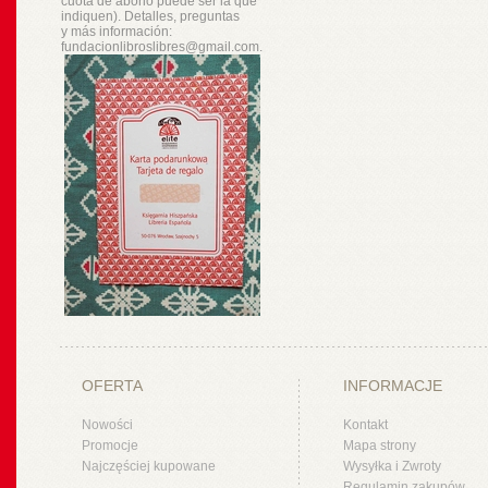
cuota de abono puede ser la que
indiquen). Detalles, preguntas
y
más
información:
fundacionlibroslibres@gmail.com.
OFERTA
INFORMACJE
Nowości
Kontakt
Promocje
Mapa strony
Najczęściej kupowane
Wysyłka i Zwroty
Regulamin zakupów