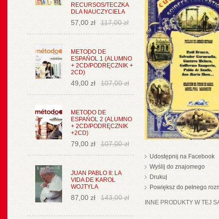
RECURSOS/TECZKA
DLA NAUCZYCIELA
57,00 zł
117,00 zł
METODO DE
ESPAŃOL 1 (ALUMNO
+ 2CD/PODRĘCZNIK +
2CD)
49,00 zł
107,00 zł
METODO DE
ESPAŃOL 2 (ALUMNO
+ 2CD/PODRĘCZNIK
+2CD)
79,00 zł
107,00 zł
Udostępnij na Facebook
Wyślij do znajomego
JUAN PABLO II: LA
Drukuj
VIDA DE KAROL
WOJTYLA
Powiększ do pełnego roz
87,00 zł
143,00 zł
INNE PRODUKTY W TEJ SA