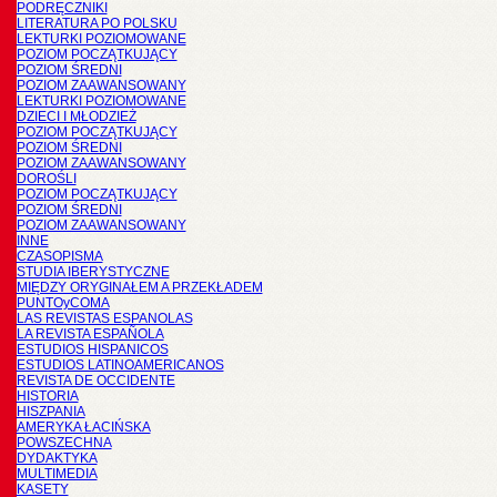
PODRĘCZNIKI
LITERATURA PO POLSKU
LEKTURKI POZIOMOWANE
POZIOM POCZĄTKUJĄCY
POZIOM ŚREDNI
POZIOM ZAAWANSOWANY
LEKTURKI POZIOMOWANE
DZIECI I MŁODZIEŻ
POZIOM POCZĄTKUJĄCY
POZIOM ŚREDNI
POZIOM ZAAWANSOWANY
DOROŚLI
POZIOM POCZĄTKUJĄCY
POZIOM ŚREDNI
POZIOM ZAAWANSOWANY
INNE
CZASOPISMA
STUDIA IBERYSTYCZNE
MIĘDZY ORYGINAŁEM A PRZEKŁADEM
PUNTOyCOMA
LAS REVISTAS ESPANOLAS
LA REVISTA ESPAÑOLA
ESTUDIOS HISPANICOS
ESTUDIOS LATINOAMERICANOS
REVISTA DE OCCIDENTE
HISTORIA
HISZPANIA
AMERYKA ŁACIŃSKA
POWSZECHNA
DYDAKTYKA
MULTIMEDIA
KASETY