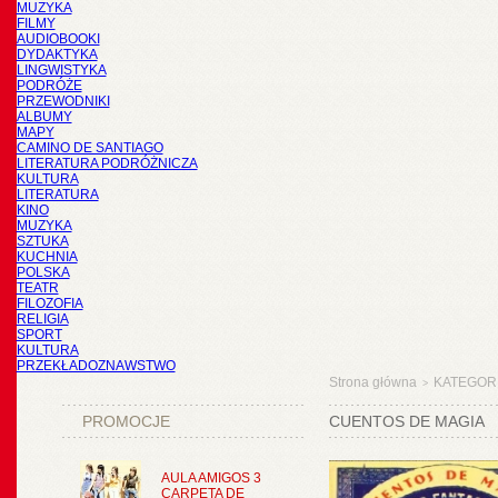
MUZYKA
FILMY
AUDIOBOOKI
DYDAKTYKA
LINGWISTYKA
PODRÓŻE
PRZEWODNIKI
ALBUMY
MAPY
CAMINO DE SANTIAGO
LITERATURA PODRÓŻNICZA
KULTURA
LITERATURA
KINO
MUZYKA
SZTUKA
KUCHNIA
POLSKA
TEATR
FILOZOFIA
RELIGIA
SPORT
KULTURA
PRZEKŁADOZNAWSTWO
Strona główna
KATEGOR
>
PROMOCJE
CUENTOS DE MAGIA
AULA AMIGOS 3
CARPETA DE