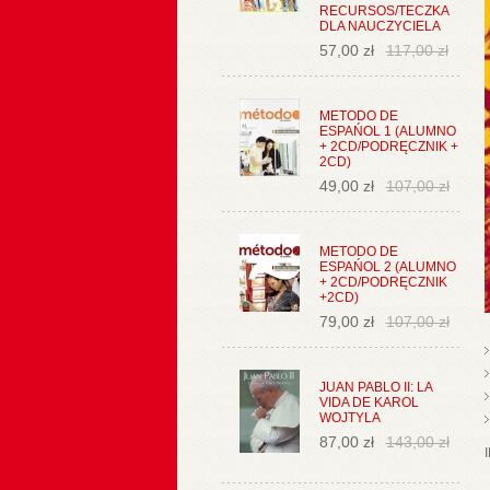
RECURSOS/TECZKA
DLA NAUCZYCIELA
57,00 zł
117,00 zł
METODO DE
ESPAŃOL 1 (ALUMNO
+ 2CD/PODRĘCZNIK +
2CD)
49,00 zł
107,00 zł
METODO DE
ESPAŃOL 2 (ALUMNO
+ 2CD/PODRĘCZNIK
+2CD)
79,00 zł
107,00 zł
JUAN PABLO II: LA
VIDA DE KAROL
WOJTYLA
87,00 zł
143,00 zł