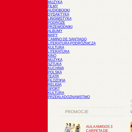
MUZYKA
FILMY
AUDIOBOOKI
DYDAKTYKA
LINGWISTYKA
PODRÓŻE
PRZEWODNIKI
ALBUMY
MAPY
CAMINO DE SANTIAGO
LITERATURA PODRÓŻNICZA
KULTURA
LITERATURA
KINO
MUZYKA
SZTUKA
KUCHNIA
POLSKA
TEATR
FILOZOFIA
RELIGIA
SPORT
KULTURA
PRZEKŁADOZNAWSTWO
PROMOCJE
AULA AMIGOS 3
CARPETA DE