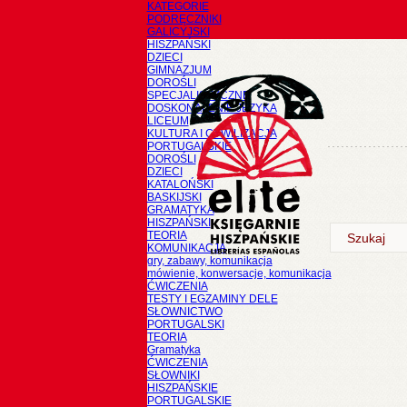
KATEGORIE
PODRĘCZNIKI
GALICYJSKI
HISZPAŃSKI
DZIECI
GIMNAZJUM
DOROŚLI
SPECJALISTYCZNE
DOSKONALENIE JĘZYKA
LICEUM
KULTURA I CYWILIZACJA
PORTUGALSKIE
DOROŚLI
DZIECI
KATALOŃSKI
BASKIJSKI
GRAMATYKA
HISZPAŃSKI
TEORIA
KOMUNIKACJA
gry, zabawy, komunikacja
mówienie, konwersacje, komunikacja
ĆWICZENIA
TESTY I EGZAMINY DELE
SŁOWNICTWO
PORTUGALSKI
TEORIA
Gramatyka
ĆWICZENIA
SŁOWNIKI
HISZPAŃSKIE
PORTUGALSKIE