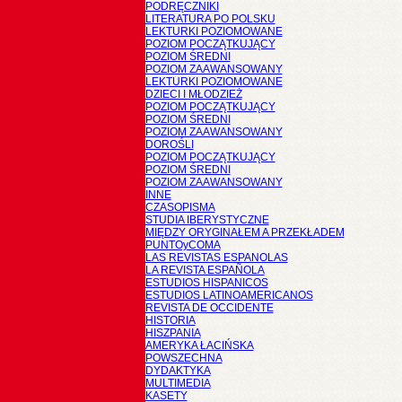
PODRĘCZNIKI
LITERATURA PO POLSKU
LEKTURKI POZIOMOWANE
POZIOM POCZĄTKUJĄCY
POZIOM ŚREDNI
POZIOM ZAAWANSOWANY
LEKTURKI POZIOMOWANE
DZIECI I MŁODZIEŻ
POZIOM POCZĄTKUJĄCY
POZIOM ŚREDNI
POZIOM ZAAWANSOWANY
DOROŚLI
POZIOM POCZĄTKUJĄCY
POZIOM ŚREDNI
POZIOM ZAAWANSOWANY
INNE
CZASOPISMA
STUDIA IBERYSTYCZNE
MIĘDZY ORYGINAŁEM A PRZEKŁADEM
PUNTOyCOMA
LAS REVISTAS ESPANOLAS
LA REVISTA ESPAÑOLA
ESTUDIOS HISPANICOS
ESTUDIOS LATINOAMERICANOS
REVISTA DE OCCIDENTE
HISTORIA
HISZPANIA
AMERYKA ŁACIŃSKA
POWSZECHNA
DYDAKTYKA
MULTIMEDIA
KASETY