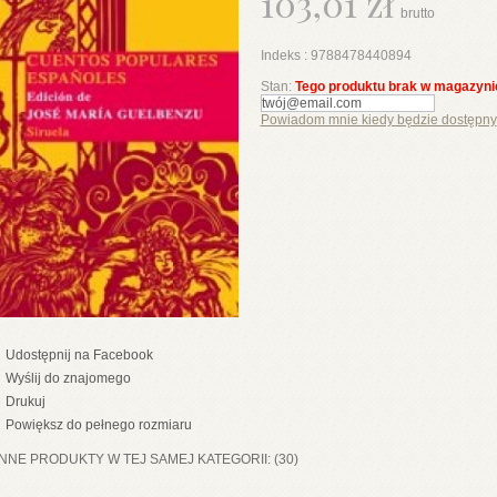
103,01 zł
brutto
Indeks :
9788478440894
Stan:
Tego produktu brak w magazyni
Powiadom mnie kiedy będzie dostępny
Udostępnij na Facebook
Wyślij do znajomego
Drukuj
Powiększ do pełnego rozmiaru
INNE PRODUKTY W TEJ SAMEJ KATEGORII: (30)