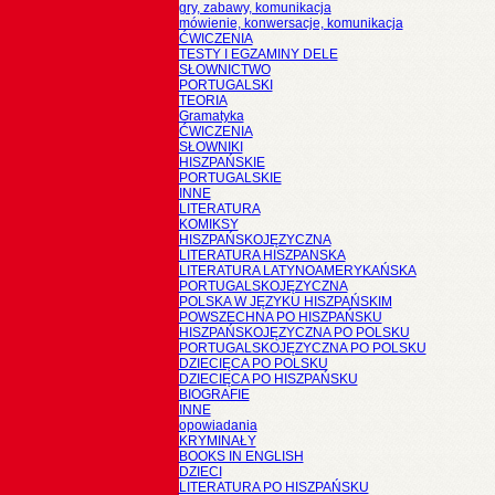
gry, zabawy, komunikacja
mówienie, konwersacje, komunikacja
ĆWICZENIA
TESTY I EGZAMINY DELE
SŁOWNICTWO
PORTUGALSKI
TEORIA
Gramatyka
ĆWICZENIA
SŁOWNIKI
HISZPAŃSKIE
PORTUGALSKIE
INNE
LITERATURA
KOMIKSY
HISZPAŃSKOJĘZYCZNA
LITERATURA HISZPANSKA
LITERATURA LATYNOAMERYKAŃSKA
PORTUGALSKOJĘZYCZNA
POLSKA W JĘZYKU HISZPAŃSKIM
POWSZECHNA PO HISZPAŃSKU
HISZPAŃSKOJĘZYCZNA PO POLSKU
PORTUGALSKOJĘZYCZNA PO POLSKU
DZIECIĘCA PO POLSKU
DZIECIĘCA PO HISZPAŃSKU
BIOGRAFIE
INNE
opowiadania
KRYMINAŁY
BOOKS IN ENGLISH
DZIECI
LITERATURA PO HISZPAŃSKU