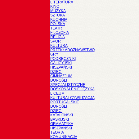
LITERATURA
KINO
MUZYKA
SZTUKA
KUCHNIA
POLSKA
TEATR
FILOZOFIA
RELIGIA
SPORT
KULTURA
PRZEKŁADOZNAWSTWO
GRY
PODRĘCZNIKI
GALICYJSKI
HISZPAŃSKI
DZIECI
GIMNAZJUM
DOROŚLI
SPECJALISTYCZNE
DOSKONALENIE JĘZYKA
LICEUM
KULTURA I CYWILIZACJA
PORTUGALSKIE
DOROŚLI
DZIECI
KATALOŃSKI
BASKIJSKI
GRAMATYKA
HISZPAŃSKI
TEORIA
KOMUNIKACJA