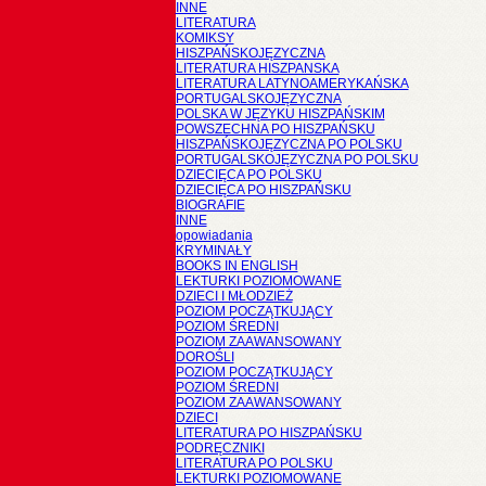
INNE
LITERATURA
KOMIKSY
HISZPAŃSKOJĘZYCZNA
LITERATURA HISZPANSKA
LITERATURA LATYNOAMERYKAŃSKA
PORTUGALSKOJĘZYCZNA
POLSKA W JĘZYKU HISZPAŃSKIM
POWSZECHNA PO HISZPAŃSKU
HISZPAŃSKOJĘZYCZNA PO POLSKU
PORTUGALSKOJĘZYCZNA PO POLSKU
DZIECIĘCA PO POLSKU
DZIECIĘCA PO HISZPAŃSKU
BIOGRAFIE
INNE
opowiadania
KRYMINAŁY
BOOKS IN ENGLISH
LEKTURKI POZIOMOWANE
DZIECI I MŁODZIEŻ
POZIOM POCZĄTKUJĄCY
POZIOM ŚREDNI
POZIOM ZAAWANSOWANY
DOROŚLI
POZIOM POCZĄTKUJĄCY
POZIOM ŚREDNI
POZIOM ZAAWANSOWANY
DZIECI
LITERATURA PO HISZPAŃSKU
PODRĘCZNIKI
LITERATURA PO POLSKU
LEKTURKI POZIOMOWANE