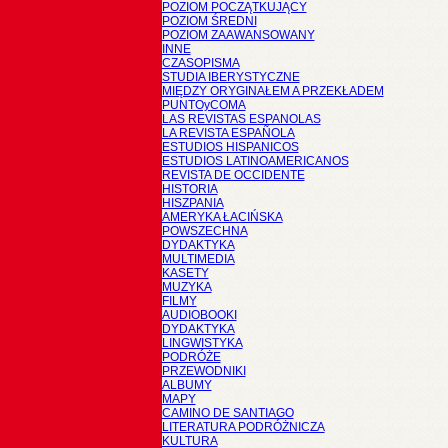
POZIOM POCZĄTKUJĄCY
POZIOM ŚREDNI
POZIOM ZAAWANSOWANY
INNE
CZASOPISMA
STUDIA IBERYSTYCZNE
MIĘDZY ORYGINAŁEM A PRZEKŁADEM
PUNTOyCOMA
LAS REVISTAS ESPANOLAS
LA REVISTA ESPAÑOLA
ESTUDIOS HISPANICOS
ESTUDIOS LATINOAMERICANOS
REVISTA DE OCCIDENTE
HISTORIA
HISZPANIA
AMERYKA ŁACIŃSKA
POWSZECHNA
DYDAKTYKA
MULTIMEDIA
KASETY
MUZYKA
FILMY
AUDIOBOOKI
DYDAKTYKA
LINGWISTYKA
PODRÓŻE
PRZEWODNIKI
ALBUMY
MAPY
CAMINO DE SANTIAGO
LITERATURA PODRÓŻNICZA
KULTURA