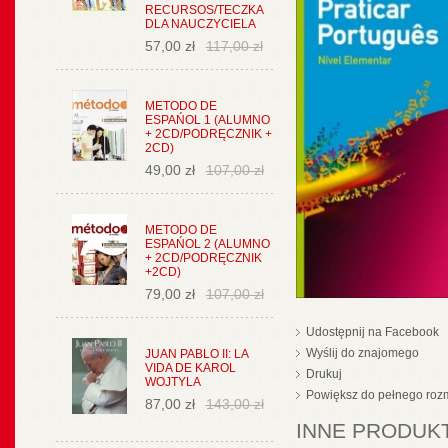
RECURSOS/TECZKA
DLA NAUCZYCIELA
57,00 zł
117,00 zł
METODO DE
ESPAŃOL 1 (ALUMNO
+ 2CD/PODRĘCZNIK +
2CD)
49,00 zł
107,00 zł
METODO DE
ESPAŃOL 2 (ALUMNO
+ 2CD/PODRĘCZNIK
+2CD)
79,00 zł
107,00 zł
Udostępnij na Facebook
Wyślij do znajomego
JUAN PABLO II: LA
VIDA DE KAROL
Drukuj
WOJTYLA
Powiększ do pełnego roz
87,00 zł
143,00 zł
INNE PRODUKT