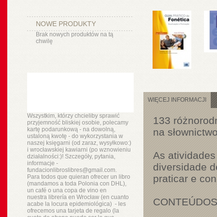
NOWE PRODUKTY
Brak nowych produktów na tą
chwilę
WIĘCEJ INFORMACJI
Wszystkim, którzy chcieliby sprawić
133 różnorodn
przyjemność bliskiej osobie, polecamy
kartę podarunkową - na dowolną,
na słownictw
ustaloną kwotę - do wykorzystania w
naszej księgarni (od zaraz, wysyłkowo:)
i wrocławskiej kawiarni (po wznowieniu
As atividades
działalności:)! Szczegóły, pytania,
informacje -
diversidade d
fundacionlibroslibres@gmail.com.
praticar e co
Para todos que quieran ofrecer un libro
(mandamos a toda Polonia con DHL),
un
café o
una copa de vino en
nuestra
librería
en Wrocław (en cuanto
CONTEÚDO
acabe la locura epidemiológica) - les
ofrecemos una tarjeta de regalo (la