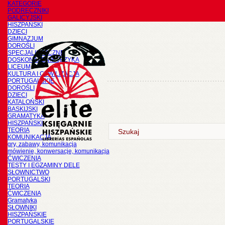
KATEGORIE
PODRĘCZNIKI
GALICYJSKI
HISZPAŃSKI
DZIECI
GIMNAZJUM
DOROŚLI
SPECJALISTYCZNE
DOSKONALENIE JĘZYKA
LICEUM
KULTURA I CYWILIZACJA
PORTUGALSKIE
DOROŚLI
DZIECI
KATALOŃSKI
BASKIJSKI
GRAMATYKA
HISZPAŃSKI
TEORIA
KOMUNIKACJA
gry, zabawy, komunikacja
mówienie, konwersacje, komunikacja
ĆWICZENIA
TESTY I EGZAMINY DELE
SŁOWNICTWO
PORTUGALSKI
TEORIA
ĆWICZENIA
Gramatyka
SŁOWNIKI
HISZPAŃSKIE
PORTUGALSKIE