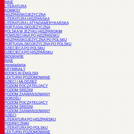
INNE
LITERATURA
KOMIKSY
HISZPAŃSKOJĘZYCZNA
LITERATURA HISZPANSKA
LITERATURA LATYNOAMERYKAŃSKA
PORTUGALSKOJĘZYCZNA
POLSKA W JĘZYKU HISZPAŃSKIM
POWSZECHNA PO HISZPAŃSKU
HISZPAŃSKOJĘZYCZNA PO POLSKU
PORTUGALSKOJĘZYCZNA PO POLSKU
DZIECIĘCA PO POLSKU
DZIECIĘCA PO HISZPAŃSKU
BIOGRAFIE
INNE
opowiadania
KRYMINAŁY
BOOKS IN ENGLISH
LEKTURKI POZIOMOWANE
DZIECI I MŁODZIEŻ
POZIOM POCZĄTKUJĄCY
POZIOM ŚREDNI
POZIOM ZAAWANSOWANY
DOROŚLI
POZIOM POCZĄTKUJĄCY
POZIOM ŚREDNI
POZIOM ZAAWANSOWANY
DZIECI
LITERATURA PO HISZPAŃSKU
PODRĘCZNIKI
LITERATURA PO POLSKU
LEKTURKI POZIOMOWANE