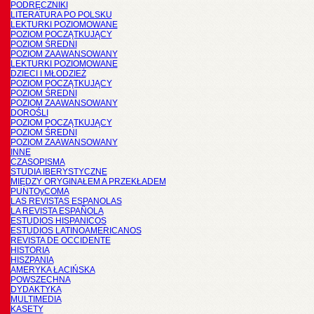
PODRĘCZNIKI
LITERATURA PO POLSKU
LEKTURKI POZIOMOWANE
POZIOM POCZĄTKUJĄCY
POZIOM ŚREDNI
POZIOM ZAAWANSOWANY
LEKTURKI POZIOMOWANE
DZIECI I MŁODZIEŻ
POZIOM POCZĄTKUJĄCY
POZIOM ŚREDNI
POZIOM ZAAWANSOWANY
DOROŚLI
POZIOM POCZĄTKUJĄCY
POZIOM ŚREDNI
POZIOM ZAAWANSOWANY
INNE
CZASOPISMA
STUDIA IBERYSTYCZNE
MIĘDZY ORYGINAŁEM A PRZEKŁADEM
PUNTOyCOMA
LAS REVISTAS ESPANOLAS
LA REVISTA ESPAÑOLA
ESTUDIOS HISPANICOS
ESTUDIOS LATINOAMERICANOS
REVISTA DE OCCIDENTE
HISTORIA
HISZPANIA
AMERYKA ŁACIŃSKA
POWSZECHNA
DYDAKTYKA
MULTIMEDIA
KASETY