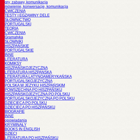
gry, zabawy, komunikacja
mówienie, konwersacje, komunikacja
ĆWICZENIA
TESTY I EGZAMINY DELE
SŁOWNICTWO
PORTUGALSKI
TEORIA
ĆWICZENIA
Gramatyka
SŁOWNIKI
HISZPAŃSKIE
PORTUGALSKIE
INNE
LITERATURA
KOMIKSY
HISZPAŃSKOJĘZYCZNA
LITERATURA HISZPANSKA
LITERATURA LATYNOAMERYKAŃSKA
PORTUGALSKOJĘZYCZNA
POLSKA W JĘZYKU HISZPAŃSKIM
POWSZECHNA PO HISZPAŃSKU
HISZPAŃSKOJĘZYCZNA PO POLSKU
PORTUGALSKOJĘZYCZNA PO POLSKU
DZIECIĘCA PO POLSKU
DZIECIĘCA PO HISZPAŃSKU
BIOGRAFIE
INNE
opowiadania
KRYMINAŁY
BOOKS IN ENGLISH
DZIECI
LITERATURA PO HISZPAŃSKU