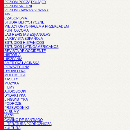
POZIOM POCZĄTKUJĄCY
POZIOM ŚREDNI
POZIOM ZAAWANSOWANY
INNE
CZASOPISMA
STUDIA IBERYSTYCZNE
MIĘDZY ORYGINAŁEM A PRZEKŁADEM
PUNTOyCOMA
LAS REVISTAS ESPANOLAS
LA REVISTA ESPAÑOLA
ESTUDIOS HISPANICOS
ESTUDIOS LATINOAMERICANOS
REVISTA DE OCCIDENTE
HISTORIA
HISZPANIA
AMERYKA ŁACIŃSKA
POWSZECHNA
DYDAKTYKA
MULTIMEDIA
KASETY
MUZYKA
FILMY
AUDIOBOOKI
DYDAKTYKA
LINGWISTYKA
PODRÓŻE
PRZEWODNIKI
ALBUMY
MAPY
CAMINO DE SANTIAGO
LITERATURA PODRÓŻNICZA
KULTURA