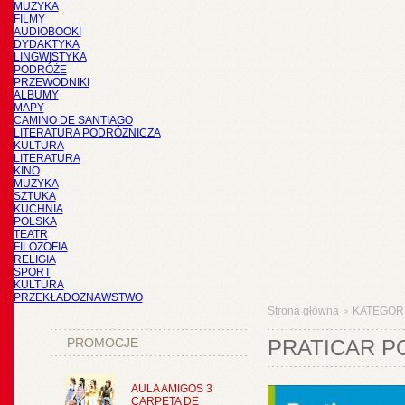
MUZYKA
FILMY
AUDIOBOOKI
DYDAKTYKA
LINGWISTYKA
PODRÓŻE
PRZEWODNIKI
ALBUMY
MAPY
CAMINO DE SANTIAGO
LITERATURA PODRÓŻNICZA
KULTURA
LITERATURA
KINO
MUZYKA
SZTUKA
KUCHNIA
POLSKA
TEATR
FILOZOFIA
RELIGIA
SPORT
KULTURA
PRZEKŁADOZNAWSTWO
Strona główna
KATEGOR
>
PROMOCJE
PRATICAR P
AULA AMIGOS 3
CARPETA DE