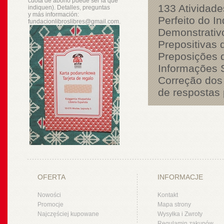
cuota de abono puede ser la que
133 Atividade
indiquen). Detalles, preguntas
y
más
información:
Perfeito do In
fundacionlibroslibres@gmail.com.
Demonstrativo
Prepositivas 
Preposições 
Informações 
Correção dos
de respostas 
OFERTA
INFORMACJE
Nowości
Kontakt
Promocje
Mapa strony
Najczęściej kupowane
Wysyłka i Zwroty
Regulamin zakupów