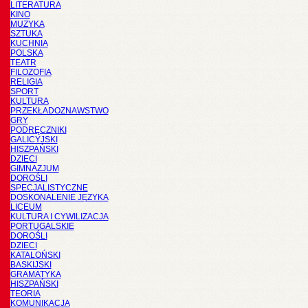
LITERATURA
KINO
MUZYKA
SZTUKA
KUCHNIA
POLSKA
TEATR
FILOZOFIA
RELIGIA
SPORT
KULTURA
PRZEKŁADOZNAWSTWO
GRY
PODRĘCZNIKI
GALICYJSKI
HISZPAŃSKI
DZIECI
GIMNAZJUM
DOROŚLI
SPECJALISTYCZNE
DOSKONALENIE JĘZYKA
LICEUM
KULTURA I CYWILIZACJA
PORTUGALSKIE
DOROŚLI
DZIECI
KATALOŃSKI
BASKIJSKI
GRAMATYKA
HISZPAŃSKI
TEORIA
KOMUNIKACJA