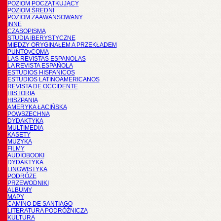
POZIOM POCZĄTKUJĄCY
POZIOM ŚREDNI
POZIOM ZAAWANSOWANY
INNE
CZASOPISMA
STUDIA IBERYSTYCZNE
MIĘDZY ORYGINAŁEM A PRZEKŁADEM
PUNTOyCOMA
LAS REVISTAS ESPANOLAS
LA REVISTA ESPAÑOLA
ESTUDIOS HISPANICOS
ESTUDIOS LATINOAMERICANOS
REVISTA DE OCCIDENTE
HISTORIA
HISZPANIA
AMERYKA ŁACIŃSKA
POWSZECHNA
DYDAKTYKA
MULTIMEDIA
KASETY
MUZYKA
FILMY
AUDIOBOOKI
DYDAKTYKA
LINGWISTYKA
PODRÓŻE
PRZEWODNIKI
ALBUMY
MAPY
CAMINO DE SANTIAGO
LITERATURA PODRÓŻNICZA
KULTURA