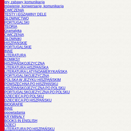
gry, zabawy, komunikacja
mówienie, konwersacje, komunikacja
ĆWICZENIA
TESTY I EGZAMINY DELE
SŁOWNICTWO
PORTUGALSKI
TEORIA
Gramatyka
ĆWICZENIA
SŁOWNIKI
HISZPAŃSKIE
PORTUGALSKIE
INNE
LITERATURA
KOMIKSY
HISZPAŃSKOJĘZYCZNA
LITERATURA HISZPANSKA
LITERATURA LATYNOAMERYKAŃSKA
PORTUGALSKOJĘZYCZNA
POLSKA W JĘZYKU HISZPAŃSKIM
POWSZECHNA PO HISZPAŃSKU
HISZPAŃSKOJĘZYCZNA PO POLSKU
PORTUGALSKOJĘZYCZNA PO POLSKU
DZIECIĘCA PO POLSKU
DZIECIĘCA PO HISZPAŃSKU
BIOGRAFIE
INNE
opowiadania
KRYMINAŁY
BOOKS IN ENGLISH
DZIECI
LITERATURA PO HISZPAŃSKU