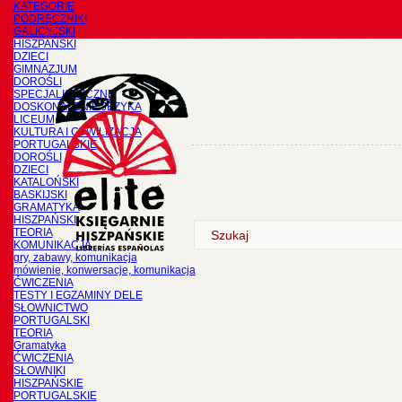
KATEGORIE
PODRĘCZNIKI
GALICYJSKI
HISZPAŃSKI
DZIECI
GIMNAZJUM
DOROŚLI
SPECJALISTYCZNE
DOSKONALENIE JĘZYKA
LICEUM
KULTURA I CYWILIZACJA
PORTUGALSKIE
DOROŚLI
DZIECI
KATALOŃSKI
BASKIJSKI
GRAMATYKA
HISZPAŃSKI
TEORIA
KOMUNIKACJA
gry, zabawy, komunikacja
mówienie, konwersacje, komunikacja
ĆWICZENIA
TESTY I EGZAMINY DELE
SŁOWNICTWO
PORTUGALSKI
TEORIA
Gramatyka
ĆWICZENIA
SŁOWNIKI
HISZPAŃSKIE
PORTUGALSKIE