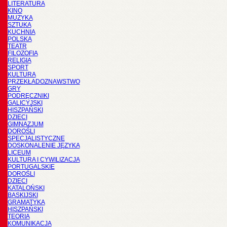
LITERATURA
KINO
MUZYKA
SZTUKA
KUCHNIA
POLSKA
TEATR
FILOZOFIA
RELIGIA
SPORT
KULTURA
PRZEKŁADOZNAWSTWO
GRY
PODRĘCZNIKI
GALICYJSKI
HISZPAŃSKI
DZIECI
GIMNAZJUM
DOROŚLI
SPECJALISTYCZNE
DOSKONALENIE JĘZYKA
LICEUM
KULTURA I CYWILIZACJA
PORTUGALSKIE
DOROŚLI
DZIECI
KATALOŃSKI
BASKIJSKI
GRAMATYKA
HISZPAŃSKI
TEORIA
KOMUNIKACJA