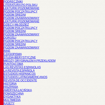
PODRĘCZNIKI
LITERATURA PO POLSKU
LEKTURKI POZIOMOWANE
POZIOM POCZĄTKUJĄCY
POZIOM ŚREDNI
POZIOM ZAAWANSOWANY
LEKTURKI POZIOMOWANE
DZIECI I MŁODZIEŻ
POZIOM POCZĄTKUJĄCY
POZIOM ŚREDNI
POZIOM ZAAWANSOWANY
DOROŚLI
POZIOM POCZĄTKUJĄCY
POZIOM ŚREDNI
POZIOM ZAAWANSOWANY
INNE
CZASOPISMA
STUDIA IBERYSTYCZNE
MIĘDZY ORYGINAŁEM A PRZEKŁADEM
PUNTOyCOMA
LAS REVISTAS ESPANOLAS
LA REVISTA ESPAÑOLA
ESTUDIOS HISPANICOS
ESTUDIOS LATINOAMERICANOS
REVISTA DE OCCIDENTE
HISTORIA
HISZPANIA
AMERYKA ŁACIŃSKA
POWSZECHNA
DYDAKTYKA
MULTIMEDIA
KASETY