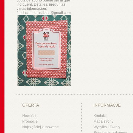
cuota de abono puede ser la que
indiquen). Detalles, preguntas
y
más
información:
fundacionlibroslibres@gmail.com.
OFERTA
INFORMACJE
Nowości
Kontakt
Promocje
Mapa strony
Najczęściej kupowane
Wysyłka i Zwroty
Regulamin zakupów