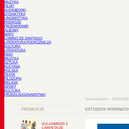
MUZYKA
FILMY
AUDIOBOOKI
DYDAKTYKA
LINGWISTYKA
PODRÓŻE
PRZEWODNIKI
ALBUMY
MAPY
CAMINO DE SANTIAGO
LITERATURA PODRÓŻNICZA
KULTURA
LITERATURA
KINO
MUZYKA
SZTUKA
KUCHNIA
POLSKA
TEATR
FILOZOFIA
RELIGIA
SPORT
KULTURA
PRZEKŁADOZNAWSTWO
Strona główna
KATEGOR
>
PROMOCJE
ESTUDIOS HISPANICO
AULA AMIGOS 3
CARPETA DE