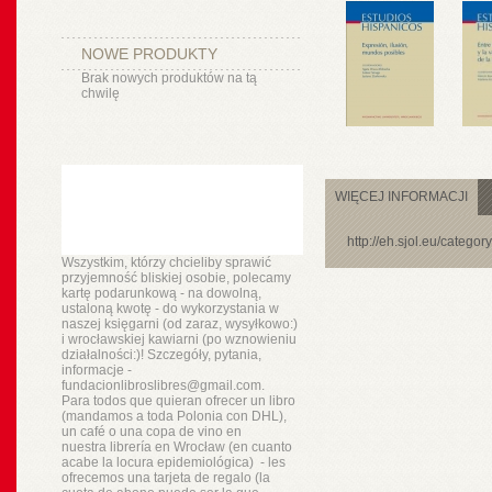
NOWE PRODUKTY
Brak nowych produktów na tą
chwilę
WIĘCEJ INFORMACJI
http://eh.sjol.eu/catego
Wszystkim, którzy chcieliby sprawić
przyjemność bliskiej osobie, polecamy
kartę podarunkową - na dowolną,
ustaloną kwotę - do wykorzystania w
naszej księgarni (od zaraz, wysyłkowo:)
i wrocławskiej kawiarni (po wznowieniu
działalności:)! Szczegóły, pytania,
informacje -
fundacionlibroslibres@gmail.com.
Para todos que quieran ofrecer un libro
(mandamos a toda Polonia con DHL),
un
café o
una copa de vino en
nuestra
librería
en Wrocław (en cuanto
acabe la locura epidemiológica) - les
ofrecemos una tarjeta de regalo (la