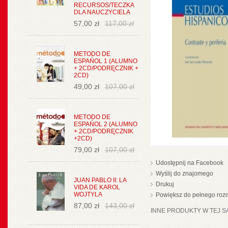
RECURSOS/TECZKA
DLA NAUCZYCIELA
57,00 zł
117,00 zł
METODO DE
ESPAŃOL 1 (ALUMNO
+ 2CD/PODRĘCZNIK +
2CD)
49,00 zł
107,00 zł
METODO DE
ESPAŃOL 2 (ALUMNO
+ 2CD/PODRĘCZNIK
+2CD)
79,00 zł
107,00 zł
Udostępnij na Facebook
Wyślij do znajomego
JUAN PABLO II: LA
Drukuj
VIDA DE KAROL
WOJTYLA
Powiększ do pełnego roz
87,00 zł
143,00 zł
INNE PRODUKTY W TEJ SA