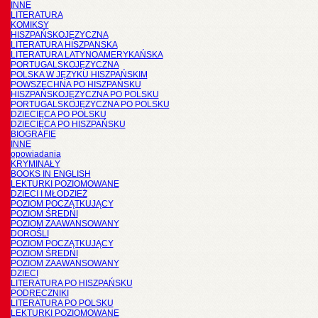
INNE
LITERATURA
KOMIKSY
HISZPAŃSKOJĘZYCZNA
LITERATURA HISZPANSKA
LITERATURA LATYNOAMERYKAŃSKA
PORTUGALSKOJĘZYCZNA
POLSKA W JĘZYKU HISZPAŃSKIM
POWSZECHNA PO HISZPAŃSKU
HISZPAŃSKOJĘZYCZNA PO POLSKU
PORTUGALSKOJĘZYCZNA PO POLSKU
DZIECIĘCA PO POLSKU
DZIECIĘCA PO HISZPAŃSKU
BIOGRAFIE
INNE
opowiadania
KRYMINAŁY
BOOKS IN ENGLISH
LEKTURKI POZIOMOWANE
DZIECI I MŁODZIEŻ
POZIOM POCZĄTKUJĄCY
POZIOM ŚREDNI
POZIOM ZAAWANSOWANY
DOROŚLI
POZIOM POCZĄTKUJĄCY
POZIOM ŚREDNI
POZIOM ZAAWANSOWANY
DZIECI
LITERATURA PO HISZPAŃSKU
PODRĘCZNIKI
LITERATURA PO POLSKU
LEKTURKI POZIOMOWANE