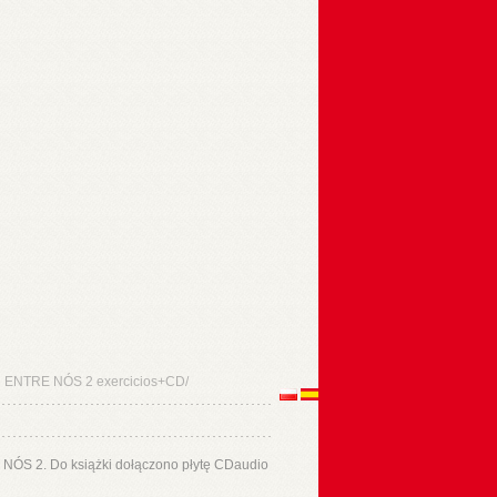
ENTRE NÓS 2 exercicios+CD/
NÓS 2. Do książki dołączono płytę CDaudio