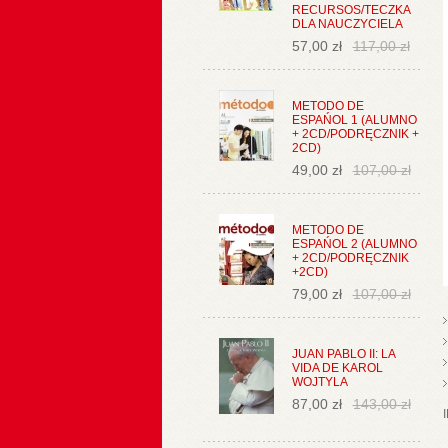
RECURSOS/TECZKA
DLA NAUCZYCIELA
57,00 zł
117,00 zł
METODO DE
ESPAŃOL 1 (ALUMNO
+ 2CD/PODRĘCZNIK +
2CD)
49,00 zł
107,00 zł
METODO DE
ESPAŃOL 2 (ALUMNO
+ 2CD/PODRĘCZNIK
+2CD)
79,00 zł
107,00 zł
JUAN PABLO II: LA
VIDA DE KAROL
WOJTYLA
87,00 zł
143,00 zł