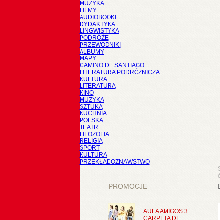
MUZYKA
FILMY
AUDIOBOOKI
DYDAKTYKA
LINGWISTYKA
PODRÓŻE
PRZEWODNIKI
ALBUMY
MAPY
CAMINO DE SANTIAGO
LITERATURA PODRÓŻNICZA
KULTURA
LITERATURA
KINO
MUZYKA
SZTUKA
KUCHNIA
POLSKA
TEATR
FILOZOFIA
RELIGIA
SPORT
KULTURA
PRZEKŁADOZNAWSTWO
PROMOCJE
AULA AMIGOS 3
CARPETA DE