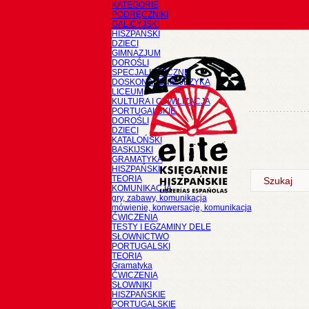
KATEGORIE
PODRĘCZNIKI
GALICYJSKI
HISZPAŃSKI
DZIECI
GIMNAZJUM
DOROŚLI
SPECJALISTYCZNE
DOSKONALENIE JĘZYKA
LICEUM
KULTURA I CYWILIZACJA
PORTUGALSKIE
DOROŚLI
DZIECI
KATALOŃSKI
BASKIJSKI
GRAMATYKA
HISZPAŃSKI
TEORIA
KOMUNIKACJA
gry, zabawy, komunikacja
mówienie, konwersacje, komunikacja
ĆWICZENIA
TESTY I EGZAMINY DELE
SŁOWNICTWO
PORTUGALSKI
TEORIA
Gramatyka
ĆWICZENIA
SŁOWNIKI
HISZPAŃSKIE
PORTUGALSKIE