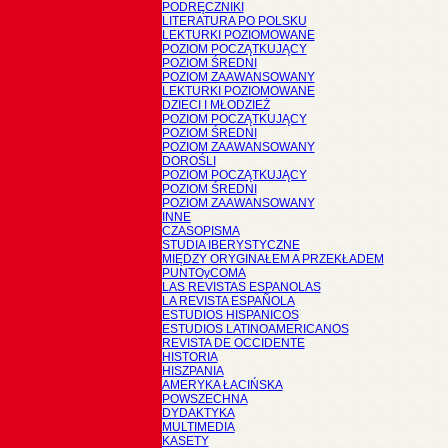
PODRĘCZNIKI
LITERATURA PO POLSKU
LEKTURKI POZIOMOWANE
POZIOM POCZĄTKUJĄCY
POZIOM ŚREDNI
POZIOM ZAAWANSOWANY
LEKTURKI POZIOMOWANE
DZIECI I MŁODZIEŻ
POZIOM POCZĄTKUJĄCY
POZIOM ŚREDNI
POZIOM ZAAWANSOWANY
DOROŚLI
POZIOM POCZĄTKUJĄCY
POZIOM ŚREDNI
POZIOM ZAAWANSOWANY
INNE
CZASOPISMA
STUDIA IBERYSTYCZNE
MIĘDZY ORYGINAŁEM A PRZEKŁADEM
PUNTOyCOMA
LAS REVISTAS ESPANOLAS
LA REVISTA ESPAÑOLA
ESTUDIOS HISPANICOS
ESTUDIOS LATINOAMERICANOS
REVISTA DE OCCIDENTE
HISTORIA
HISZPANIA
AMERYKA ŁACIŃSKA
POWSZECHNA
DYDAKTYKA
MULTIMEDIA
KASETY