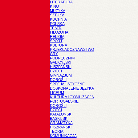
LITERATURA
KINO
MUZYKA
SZTUKA
KUCHNIA
POLSKA
TEATR
FILOZOFIA
RELIGIA
SPORT
KULTURA
PRZEKŁADOZNAWSTWO
GRY
PODRĘCZNIKI
GALICYJSKI
HISZPAŃSKI
DZIECI
GIMNAZJUM
DOROŚLI
SPECJALISTYCZNE
DOSKONALENIE JĘZYKA
LICEUM
KULTURA I CYWILIZACJA
PORTUGALSKIE
DOROŚLI
DZIECI
KATALOŃSKI
BASKIJSKI
GRAMATYKA
HISZPAŃSKI
TEORIA
KOMUNIKACJA