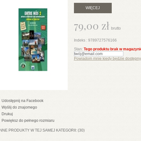
WIĘCEJ
79,00 zł
brutto
Indeks :
9789727576166
Stan:
Tego produktu brak w magazyni
Powiadom mnie kiedy będzie dostępny
Udostępnij na Facebook
Wyślij do znajomego
Drukuj
Powiększ do pełnego rozmiaru
INNE PRODUKTY W TEJ SAMEJ KATEGORII: (30)