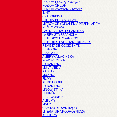
POZIOM POCZĄTKUJĄCY
POZIOM ŚREDNI
POZIOM ZAAWANSOWANY
INNE
CZASOPISMA
STUDIA IBERYSTYCZNE
MIĘDZY ORYGINAŁEM A PRZEKŁADEM
PUNTOyCOMA
LAS REVISTAS ESPANOLAS
LA REVISTA ESPAÑOLA
ESTUDIOS HISPANICOS
ESTUDIOS LATINOAMERICANOS
REVISTA DE OCCIDENTE
HISTORIA
HISZPANIA
AMERYKA ŁACIŃSKA
POWSZECHNA
DYDAKTYKA
MULTIMEDIA
KASETY
MUZYKA
FILMY
AUDIOBOOKI
DYDAKTYKA
LINGWISTYKA
PODRÓŻE
PRZEWODNIKI
ALBUMY
MAPY
CAMINO DE SANTIAGO
LITERATURA PODRÓŻNICZA
KULTURA