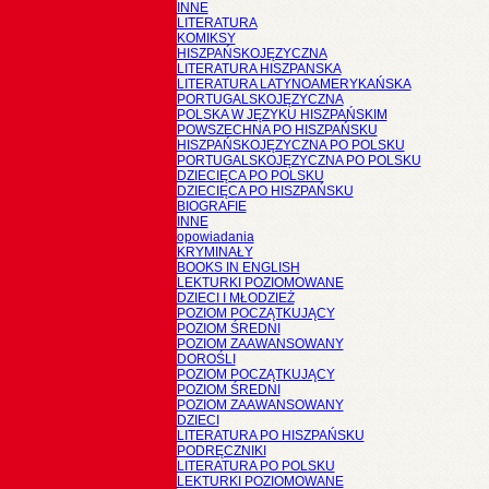
INNE
LITERATURA
KOMIKSY
HISZPAŃSKOJĘZYCZNA
LITERATURA HISZPANSKA
LITERATURA LATYNOAMERYKAŃSKA
PORTUGALSKOJĘZYCZNA
POLSKA W JĘZYKU HISZPAŃSKIM
POWSZECHNA PO HISZPAŃSKU
HISZPAŃSKOJĘZYCZNA PO POLSKU
PORTUGALSKOJĘZYCZNA PO POLSKU
DZIECIĘCA PO POLSKU
DZIECIĘCA PO HISZPAŃSKU
BIOGRAFIE
INNE
opowiadania
KRYMINAŁY
BOOKS IN ENGLISH
LEKTURKI POZIOMOWANE
DZIECI I MŁODZIEŻ
POZIOM POCZĄTKUJĄCY
POZIOM ŚREDNI
POZIOM ZAAWANSOWANY
DOROŚLI
POZIOM POCZĄTKUJĄCY
POZIOM ŚREDNI
POZIOM ZAAWANSOWANY
DZIECI
LITERATURA PO HISZPAŃSKU
PODRĘCZNIKI
LITERATURA PO POLSKU
LEKTURKI POZIOMOWANE