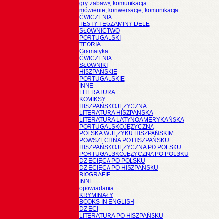
gry, zabawy, komunikacja
mówienie, konwersacje, komunikacja
ĆWICZENIA
TESTY I EGZAMINY DELE
SŁOWNICTWO
PORTUGALSKI
TEORIA
Gramatyka
ĆWICZENIA
SŁOWNIKI
HISZPAŃSKIE
PORTUGALSKIE
INNE
LITERATURA
KOMIKSY
HISZPAŃSKOJĘZYCZNA
LITERATURA HISZPANSKA
LITERATURA LATYNOAMERYKAŃSKA
PORTUGALSKOJĘZYCZNA
POLSKA W JĘZYKU HISZPAŃSKIM
POWSZECHNA PO HISZPAŃSKU
HISZPAŃSKOJĘZYCZNA PO POLSKU
PORTUGALSKOJĘZYCZNA PO POLSKU
DZIECIĘCA PO POLSKU
DZIECIĘCA PO HISZPAŃSKU
BIOGRAFIE
INNE
opowiadania
KRYMINAŁY
BOOKS IN ENGLISH
DZIECI
LITERATURA PO HISZPAŃSKU