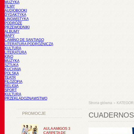
MUZYKA
FILMY
AUDIOBOOKI
DYDAKTYKA
LINGWISTYKA
PODRÓŻE
PRZEWODNIKI
ALBUMY
MAPY
CAMINO DE SANTIAGO
LITERATURA PODRÓŻNICZA
KULTURA
LITERATURA
KINO
MUZYKA
SZTUKA
KUCHNIA
POLSKA
TEATR
FILOZOFIA
RELIGIA
SPORT
KULTURA
PRZEKŁADOZNAWSTWO
Strona główna
KATEGOR
>
PROMOCJE
CUADERNOS 
AULA AMIGOS 3
CARPETA DE