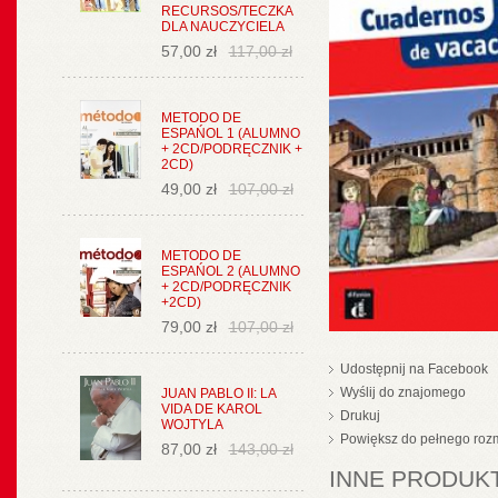
RECURSOS/TECZKA
DLA NAUCZYCIELA
57,00 zł
117,00 zł
METODO DE
ESPAŃOL 1 (ALUMNO
+ 2CD/PODRĘCZNIK +
2CD)
49,00 zł
107,00 zł
METODO DE
ESPAŃOL 2 (ALUMNO
+ 2CD/PODRĘCZNIK
+2CD)
79,00 zł
107,00 zł
Udostępnij na Facebook
Wyślij do znajomego
JUAN PABLO II: LA
VIDA DE KAROL
Drukuj
WOJTYLA
Powiększ do pełnego roz
87,00 zł
143,00 zł
INNE PRODUKT