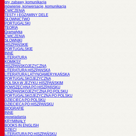
gry, zabawy, komunikacja
mówienie, konwersacje, komunikacja
ĆWICZENIA
TESTY I EGZAMINY DELE
SŁOWNICTWO
PORTUGALSKI
TEORIA
Gramatyka
ĆWICZENIA
SŁOWNIKI
HISZPAŃSKIE
PORTUGALSKIE
INNE
LITERATURA
KOMIKSY
HISZPAŃSKOJĘZYCZNA
LITERATURA HISZPANSKA
LITERATURA LATYNOAMERYKAŃSKA
PORTUGALSKOJĘZYCZNA
POLSKA W JĘZYKU HISZPAŃSKIM
POWSZECHNA PO HISZPAŃSKU
HISZPAŃSKOJĘZYCZNA PO POLSKU
PORTUGALSKOJĘZYCZNA PO POLSKU
DZIECIĘCA PO POLSKU
DZIECIĘCA PO HISZPAŃSKU
BIOGRAFIE
INNE
opowiadania
KRYMINAŁY
BOOKS IN ENGLISH
DZIECI
LITERATURA PO HISZPAŃSKU