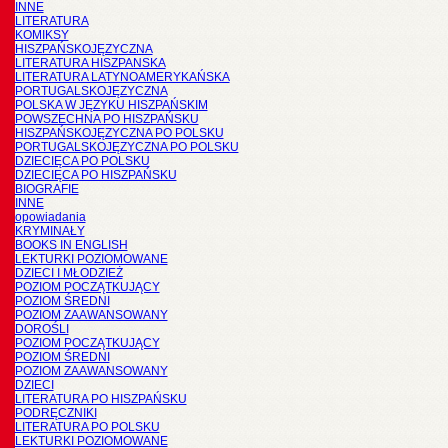
INNE
LITERATURA
KOMIKSY
HISZPAŃSKOJĘZYCZNA
LITERATURA HISZPANSKA
LITERATURA LATYNOAMERYKAŃSKA
PORTUGALSKOJĘZYCZNA
POLSKA W JĘZYKU HISZPAŃSKIM
POWSZECHNA PO HISZPAŃSKU
HISZPAŃSKOJĘZYCZNA PO POLSKU
PORTUGALSKOJĘZYCZNA PO POLSKU
DZIECIĘCA PO POLSKU
DZIECIĘCA PO HISZPAŃSKU
BIOGRAFIE
INNE
opowiadania
KRYMINAŁY
BOOKS IN ENGLISH
LEKTURKI POZIOMOWANE
DZIECI I MŁODZIEŻ
POZIOM POCZĄTKUJĄCY
POZIOM ŚREDNI
POZIOM ZAAWANSOWANY
DOROŚLI
POZIOM POCZĄTKUJĄCY
POZIOM ŚREDNI
POZIOM ZAAWANSOWANY
DZIECI
LITERATURA PO HISZPAŃSKU
PODRĘCZNIKI
LITERATURA PO POLSKU
LEKTURKI POZIOMOWANE