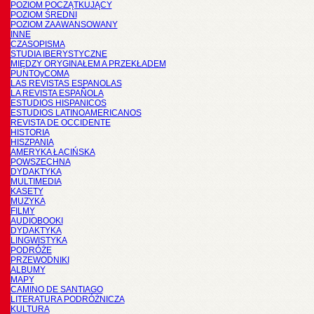
POZIOM POCZĄTKUJĄCY
POZIOM ŚREDNI
POZIOM ZAAWANSOWANY
INNE
CZASOPISMA
STUDIA IBERYSTYCZNE
MIĘDZY ORYGINAŁEM A PRZEKŁADEM
PUNTOyCOMA
LAS REVISTAS ESPANOLAS
LA REVISTA ESPAÑOLA
ESTUDIOS HISPANICOS
ESTUDIOS LATINOAMERICANOS
REVISTA DE OCCIDENTE
HISTORIA
HISZPANIA
AMERYKA ŁACIŃSKA
POWSZECHNA
DYDAKTYKA
MULTIMEDIA
KASETY
MUZYKA
FILMY
AUDIOBOOKI
DYDAKTYKA
LINGWISTYKA
PODRÓŻE
PRZEWODNIKI
ALBUMY
MAPY
CAMINO DE SANTIAGO
LITERATURA PODRÓŻNICZA
KULTURA