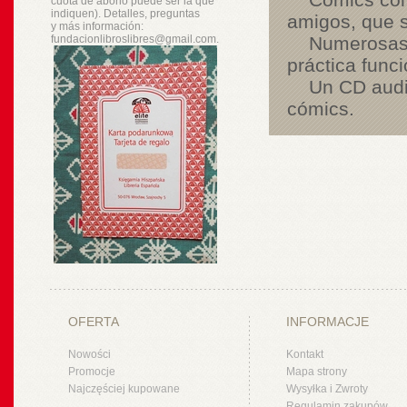
cuota de abono puede ser la que
indiquen). Detalles, preguntas
amigos, que s
y
más
información:
fundacionlibroslibres@gmail.com.
Numerosas ac
práctica func
Un CD audio c
cómics.
OFERTA
INFORMACJE
Nowości
Kontakt
Promocje
Mapa strony
Najczęściej kupowane
Wysyłka i Zwroty
Regulamin zakupów