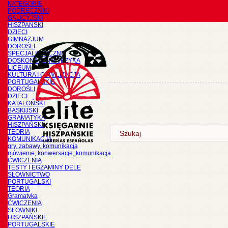
KATEGORIE
PODRĘCZNIKI
GALICYJSKI
HISZPAŃSKI
DZIECI
GIMNAZJUM
DOROŚLI
SPECJALISTYCZNE
DOSKONALENIE JĘZYKA
LICEUM
KULTURA I CYWILIZACJA
PORTUGALSKIE
DOROŚLI
DZIECI
KATALOŃSKI
BASKIJSKI
GRAMATYKA
HISZPAŃSKI
TEORIA
KOMUNIKACJA
gry, zabawy, komunikacja
mówienie, konwersacje, komunikacja
ĆWICZENIA
TESTY I EGZAMINY DELE
SŁOWNICTWO
PORTUGALSKI
TEORIA
Gramatyka
ĆWICZENIA
SŁOWNIKI
HISZPAŃSKIE
PORTUGALSKIE