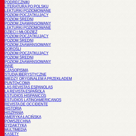
PODRĘCZNIKI
LITERATURA PO POLSKU
LEKTURKI POZIOMOWANE
POZIOM POCZĄTKUJĄCY
POZIOM ŚREDNI
POZIOM ZAAWANSOWANY
LEKTURKI POZIOMOWANE
DZIECI I MŁODZIEŻ
POZIOM POCZĄTKUJĄCY
POZIOM ŚREDNI
POZIOM ZAAWANSOWANY
DOROŚLI
POZIOM POCZĄTKUJĄCY
POZIOM ŚREDNI
POZIOM ZAAWANSOWANY
INNE
CZASOPISMA
STUDIA IBERYSTYCZNE
MIĘDZY ORYGINAŁEM A PRZEKŁADEM
PUNTOyCOMA
LAS REVISTAS ESPANOLAS
LA REVISTA ESPAÑOLA
ESTUDIOS HISPANICOS
ESTUDIOS LATINOAMERICANOS
REVISTA DE OCCIDENTE
HISTORIA
HISZPANIA
AMERYKA ŁACIŃSKA
POWSZECHNA
DYDAKTYKA
MULTIMEDIA
KASETY