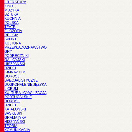
LITERATURA
KINO
MUZYKA
SZTUKA
KUCHNIA
POLSKA
TEATR
FILOZOFIA
RELIGIA
SPORT
KULTURA
PRZEKŁADOZNAWSTWO
GRY
PODRĘCZNIKI
GALICYJSKI
HISZPAŃSKI
DZIECI
GIMNAZJUM
DOROŚLI
SPECJALISTYCZNE
DOSKONALENIE JĘZYKA
LICEUM
KULTURA I CYWILIZACJA
PORTUGALSKIE
DOROŚLI
DZIECI
KATALOŃSKI
BASKIJSKI
GRAMATYKA
HISZPAŃSKI
TEORIA
KOMUNIKACJA