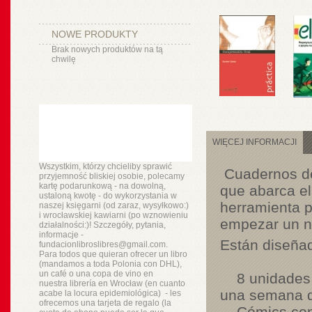
NOWE PRODUKTY
Brak nowych produktów na tą
chwilę
WIĘCEJ INFORMACJI
Wszystkim, którzy chcieliby sprawić
Cuadernos de 
przyjemność bliskiej osobie, polecamy
kartę podarunkową - na dowolną,
que abarca el 
ustaloną kwotę - do wykorzystania w
herramienta p
naszej księgarni (od zaraz, wysyłkowo:)
i wrocławskiej kawiarni (po wznowieniu
empezar un n
działalności:)! Szczegóły, pytania,
informacje -
Están diseñad
fundacionlibroslibres@gmail.com.
Para todos que quieran ofrecer un libro
(mandamos a toda Polonia con DHL),
un
café o
una copa de vino en
8 unidades di
nuestra
librería
en Wrocław (en cuanto
una semana d
acabe la locura epidemiológica) - les
ofrecemos una tarjeta de regalo (la
Cómics con l