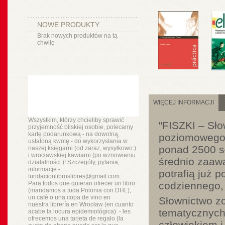
NOWE PRODUKTY
Brak nowych produktów na tą
chwilę
WIĘCEJ INFORMACJI
Wszystkim, którzy chcieliby sprawić
"FISZKI – Sło
przyjemność bliskiej osobie, polecamy
kartę podarunkową - na dowolną,
poziomowego k
ustaloną kwotę - do wykorzystania w
ponad 2500 s
naszej księgarni (od zaraz, wysyłkowo:)
i wrocławskiej kawiarni (po wznowieniu
średnio zaaw
działalności:)! Szczegóły, pytania,
informacje -
potrafią już 
fundacionlibroslibres@gmail.com.
Para todos que quieran ofrecer un libro
codziennego, 
(mandamos a toda Polonia con DHL),
un
café o
una copa de vino en
Słownictwo z
nuestra
librería
en Wrocław (en cuanto
tematycznych,
acabe la locura epidemiológica) - les
ofrecemos una tarjeta de regalo (la
człowiekiem i