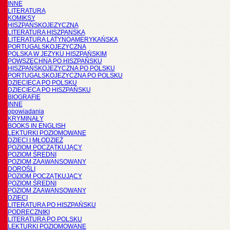
INNE
LITERATURA
KOMIKSY
HISZPAŃSKOJĘZYCZNA
LITERATURA HISZPANSKA
LITERATURA LATYNOAMERYKAŃSKA
PORTUGALSKOJĘZYCZNA
POLSKA W JĘZYKU HISZPAŃSKIM
POWSZECHNA PO HISZPAŃSKU
HISZPAŃSKOJĘZYCZNA PO POLSKU
PORTUGALSKOJĘZYCZNA PO POLSKU
DZIECIĘCA PO POLSKU
DZIECIĘCA PO HISZPAŃSKU
BIOGRAFIE
INNE
opowiadania
KRYMINAŁY
BOOKS IN ENGLISH
LEKTURKI POZIOMOWANE
DZIECI I MŁODZIEŻ
POZIOM POCZĄTKUJĄCY
POZIOM ŚREDNI
POZIOM ZAAWANSOWANY
DOROŚLI
POZIOM POCZĄTKUJĄCY
POZIOM ŚREDNI
POZIOM ZAAWANSOWANY
DZIECI
LITERATURA PO HISZPAŃSKU
PODRĘCZNIKI
LITERATURA PO POLSKU
LEKTURKI POZIOMOWANE