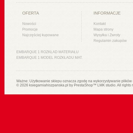
OFERTA
INFORMACJE
Nowości
Kontakt
Promocje
Mapa strony
Najczęściej kupowane
Wysyłka i Zwroty
Regulamin zakupów
EMBARQUE 1 ROZKŁAD MATERIAŁU
EMBARQUE 1 MODEL ROZKŁADU MAT.
Ważne: Użytkowanie sklepu oznacza zgodę na wykorzystywanie plików 
© 2026 ksiegarniahiszpanska.pl by
PrestaShop
™
LMK studio
. All rights