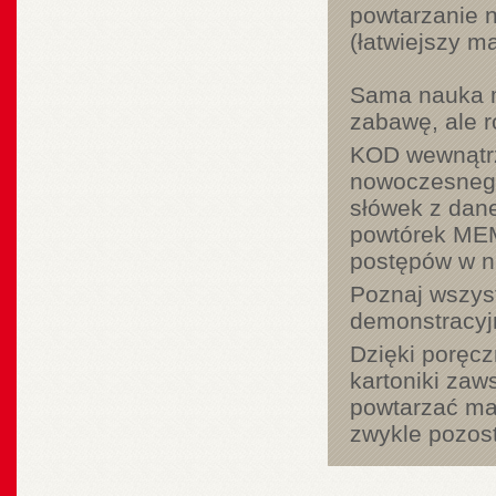
powtarzanie n
(łatwiejszy ma
Sama nauka m
zabawę, ale 
KOD wewnątrz
nowoczesnego
słówek z dane
powtórek MEM
postępów w na
Poznaj wszyst
demonstracyjn
Dzięki poręc
kartoniki zaws
powtarzać mat
zwykle pozost