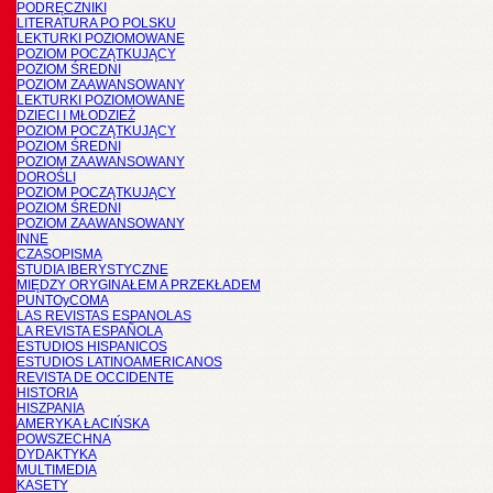
PODRĘCZNIKI
LITERATURA PO POLSKU
LEKTURKI POZIOMOWANE
POZIOM POCZĄTKUJĄCY
POZIOM ŚREDNI
POZIOM ZAAWANSOWANY
LEKTURKI POZIOMOWANE
DZIECI I MŁODZIEŻ
POZIOM POCZĄTKUJĄCY
POZIOM ŚREDNI
POZIOM ZAAWANSOWANY
DOROŚLI
POZIOM POCZĄTKUJĄCY
POZIOM ŚREDNI
POZIOM ZAAWANSOWANY
INNE
CZASOPISMA
STUDIA IBERYSTYCZNE
MIĘDZY ORYGINAŁEM A PRZEKŁADEM
PUNTOyCOMA
LAS REVISTAS ESPANOLAS
LA REVISTA ESPAÑOLA
ESTUDIOS HISPANICOS
ESTUDIOS LATINOAMERICANOS
REVISTA DE OCCIDENTE
HISTORIA
HISZPANIA
AMERYKA ŁACIŃSKA
POWSZECHNA
DYDAKTYKA
MULTIMEDIA
KASETY