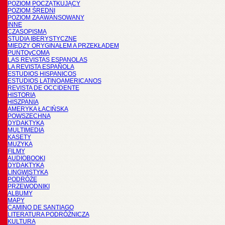
POZIOM POCZĄTKUJĄCY
POZIOM ŚREDNI
POZIOM ZAAWANSOWANY
INNE
CZASOPISMA
STUDIA IBERYSTYCZNE
MIĘDZY ORYGINAŁEM A PRZEKŁADEM
PUNTOyCOMA
LAS REVISTAS ESPANOLAS
LA REVISTA ESPAÑOLA
ESTUDIOS HISPANICOS
ESTUDIOS LATINOAMERICANOS
REVISTA DE OCCIDENTE
HISTORIA
HISZPANIA
AMERYKA ŁACIŃSKA
POWSZECHNA
DYDAKTYKA
MULTIMEDIA
KASETY
MUZYKA
FILMY
AUDIOBOOKI
DYDAKTYKA
LINGWISTYKA
PODRÓŻE
PRZEWODNIKI
ALBUMY
MAPY
CAMINO DE SANTIAGO
LITERATURA PODRÓŻNICZA
KULTURA