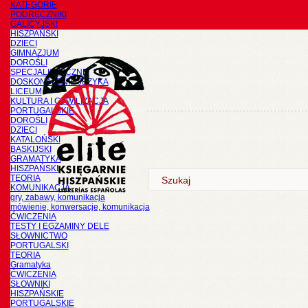
KATEGORIE
PODRĘCZNIKI
GALICYJSKI
HISZPAŃSKI
DZIECI
GIMNAZJUM
DOROŚLI
SPECJALISTYCZNE
DOSKONALENIE JĘZYKA
LICEUM
KULTURA I CYWILIZACJA
PORTUGALSKIE
DOROŚLI
DZIECI
KATALOŃSKI
BASKIJSKI
GRAMATYKA
HISZPAŃSKI
TEORIA
KOMUNIKACJA
gry, zabawy, komunikacja
mówienie, konwersacje, komunikacja
ĆWICZENIA
TESTY I EGZAMINY DELE
SŁOWNICTWO
PORTUGALSKI
TEORIA
Gramatyka
ĆWICZENIA
SŁOWNIKI
HISZPAŃSKIE
PORTUGALSKIE