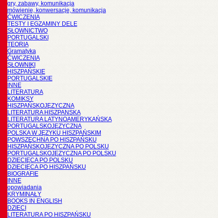
gry, zabawy, komunikacja
mówienie, konwersacje, komunikacja
ĆWICZENIA
TESTY I EGZAMINY DELE
SŁOWNICTWO
PORTUGALSKI
TEORIA
Gramatyka
ĆWICZENIA
SŁOWNIKI
HISZPAŃSKIE
PORTUGALSKIE
INNE
LITERATURA
KOMIKSY
HISZPAŃSKOJĘZYCZNA
LITERATURA HISZPANSKA
LITERATURA LATYNOAMERYKAŃSKA
PORTUGALSKOJĘZYCZNA
POLSKA W JĘZYKU HISZPAŃSKIM
POWSZECHNA PO HISZPAŃSKU
HISZPAŃSKOJĘZYCZNA PO POLSKU
PORTUGALSKOJĘZYCZNA PO POLSKU
DZIECIĘCA PO POLSKU
DZIECIĘCA PO HISZPAŃSKU
BIOGRAFIE
INNE
opowiadania
KRYMINAŁY
BOOKS IN ENGLISH
DZIECI
LITERATURA PO HISZPAŃSKU