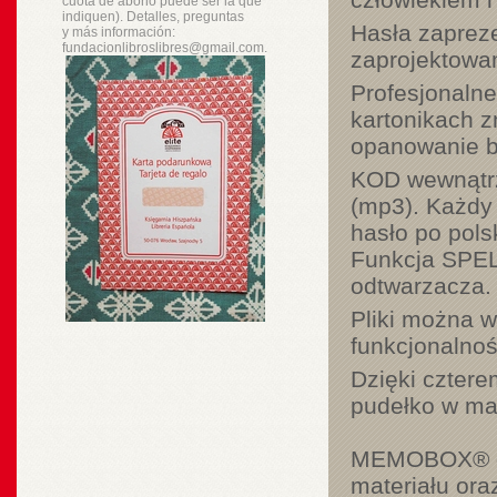
cuota de abono puede ser la que
indiquen). Detalles, preguntas
Hasła zapreze
y
más
información:
fundacionlibroslibres@gmail.com.
zaprojektowan
Profesjonalne
kartonikach 
opanowanie b
KOD wewnątrz
(mp3). Każdy 
hasło po pols
Funkcja SPEL
odtwarzacza.
Pliki można 
funkcjonalnoś
Dzięki czter
pudełko w m
MEMOBOX® gwa
materiału ora