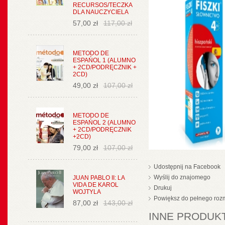
RECURSOS/TECZKA
DLA NAUCZYCIELA
57,00 zł
117,00 zł
METODO DE
ESPAŃOL 1 (ALUMNO
+ 2CD/PODRĘCZNIK +
2CD)
49,00 zł
107,00 zł
METODO DE
ESPAŃOL 2 (ALUMNO
+ 2CD/PODRĘCZNIK
+2CD)
79,00 zł
107,00 zł
Udostępnij na Facebook
Wyślij do znajomego
JUAN PABLO II: LA
VIDA DE KAROL
Drukuj
WOJTYLA
Powiększ do pełnego roz
87,00 zł
143,00 zł
INNE PRODUKT