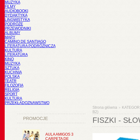
MUZYKA
FILMY
AUDIOBOOKI
DYDAKTYKA
LINGWISTYKA
PODRÓŻE
PRZEWODNIKI
ALBUMY
MAPY
CAMINO DE SANTIAGO
LITERATURA PODRÓŻNICZA
KULTURA
LITERATURA
KINO
MUZYKA
SZTUKA
KUCHNIA
POLSKA
TEATR
FILOZOFIA
RELIGIA
SPORT
KULTURA
PRZEKŁADOZNAWSTWO
Strona główna
KATEGOR
>
B2)
PROMOCJE
FISZKI - SŁ
AULA AMIGOS 3
CARPETA DE