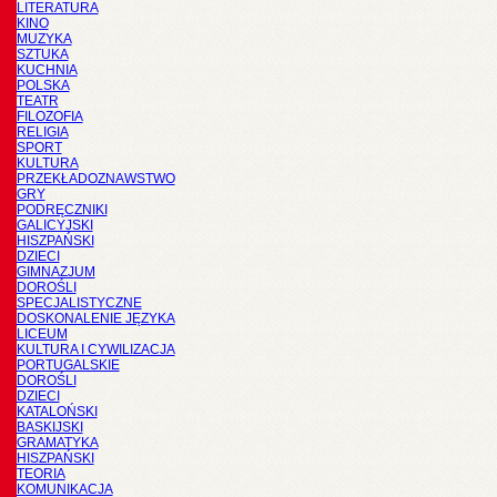
LITERATURA
KINO
MUZYKA
SZTUKA
KUCHNIA
POLSKA
TEATR
FILOZOFIA
RELIGIA
SPORT
KULTURA
PRZEKŁADOZNAWSTWO
GRY
PODRĘCZNIKI
GALICYJSKI
HISZPAŃSKI
DZIECI
GIMNAZJUM
DOROŚLI
SPECJALISTYCZNE
DOSKONALENIE JĘZYKA
LICEUM
KULTURA I CYWILIZACJA
PORTUGALSKIE
DOROŚLI
DZIECI
KATALOŃSKI
BASKIJSKI
GRAMATYKA
HISZPAŃSKI
TEORIA
KOMUNIKACJA