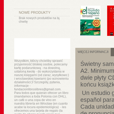
NOWE PRODUKTY
Brak nowych produktów na tą
chwilę
WIĘCEJ INFORMACJI
Wszystkim, którzy chcieliby sprawić
Świetny samo
przyjemność bliskiej osobie, polecamy
kartę podarunkową - na dowolną,
A2. Minimum 
ustaloną kwotę - do wykorzystania w
naszej księgarni (od zaraz, wysyłkowo:)
dwie płyty 
i wrocławskiej kawiarni (po wznowieniu
działalności:)! Szczegóły, pytania,
końcu książk
informacje -
fundacionlibroslibres@gmail.com.
Un estudio g
Para todos que quieran ofrecer un libro
(mandamos a toda Polonia con DHL),
español para
un
café o
una copa de vino en
nuestra
librería
en Wrocław (en cuanto
Cada unidad 
acabe la locura epidemiológica) - les
ofrecemos una tarjeta de regalo (la
de pronuncia