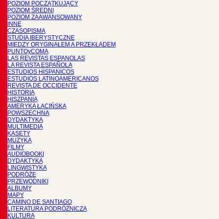
POZIOM POCZĄTKUJĄCY
POZIOM ŚREDNI
POZIOM ZAAWANSOWANY
INNE
CZASOPISMA
STUDIA IBERYSTYCZNE
MIĘDZY ORYGINAŁEM A PRZEKŁADEM
PUNTOyCOMA
LAS REVISTAS ESPANOLAS
LA REVISTA ESPAÑOLA
ESTUDIOS HISPANICOS
ESTUDIOS LATINOAMERICANOS
REVISTA DE OCCIDENTE
HISTORIA
HISZPANIA
AMERYKA ŁACIŃSKA
POWSZECHNA
DYDAKTYKA
MULTIMEDIA
KASETY
MUZYKA
FILMY
AUDIOBOOKI
DYDAKTYKA
LINGWISTYKA
PODRÓŻE
PRZEWODNIKI
ALBUMY
MAPY
CAMINO DE SANTIAGO
LITERATURA PODRÓŻNICZA
KULTURA