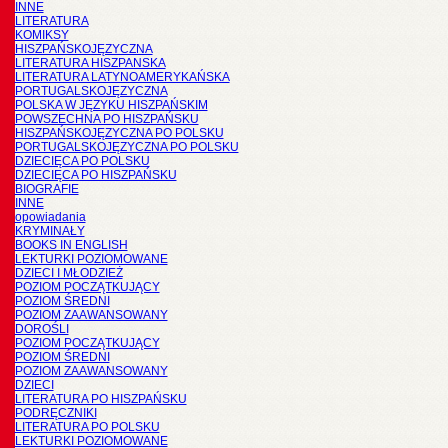
INNE
LITERATURA
KOMIKSY
HISZPAŃSKOJĘZYCZNA
LITERATURA HISZPANSKA
LITERATURA LATYNOAMERYKAŃSKA
PORTUGALSKOJĘZYCZNA
POLSKA W JĘZYKU HISZPAŃSKIM
POWSZECHNA PO HISZPAŃSKU
HISZPAŃSKOJĘZYCZNA PO POLSKU
PORTUGALSKOJĘZYCZNA PO POLSKU
DZIECIĘCA PO POLSKU
DZIECIĘCA PO HISZPAŃSKU
BIOGRAFIE
INNE
opowiadania
KRYMINAŁY
BOOKS IN ENGLISH
LEKTURKI POZIOMOWANE
DZIECI I MŁODZIEŻ
POZIOM POCZĄTKUJĄCY
POZIOM ŚREDNI
POZIOM ZAAWANSOWANY
DOROŚLI
POZIOM POCZĄTKUJĄCY
POZIOM ŚREDNI
POZIOM ZAAWANSOWANY
DZIECI
LITERATURA PO HISZPAŃSKU
PODRĘCZNIKI
LITERATURA PO POLSKU
LEKTURKI POZIOMOWANE