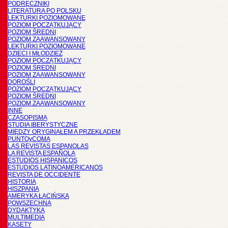
PODRĘCZNIKI
LITERATURA PO POLSKU
LEKTURKI POZIOMOWANE
POZIOM POCZĄTKUJĄCY
POZIOM ŚREDNI
POZIOM ZAAWANSOWANY
LEKTURKI POZIOMOWANE
DZIECI I MŁODZIEŻ
POZIOM POCZĄTKUJĄCY
POZIOM ŚREDNI
POZIOM ZAAWANSOWANY
DOROŚLI
POZIOM POCZĄTKUJĄCY
POZIOM ŚREDNI
POZIOM ZAAWANSOWANY
INNE
CZASOPISMA
STUDIA IBERYSTYCZNE
MIĘDZY ORYGINAŁEM A PRZEKŁADEM
PUNTOyCOMA
LAS REVISTAS ESPANOLAS
LA REVISTA ESPAÑOLA
ESTUDIOS HISPANICOS
ESTUDIOS LATINOAMERICANOS
REVISTA DE OCCIDENTE
HISTORIA
HISZPANIA
AMERYKA ŁACIŃSKA
POWSZECHNA
DYDAKTYKA
MULTIMEDIA
KASETY