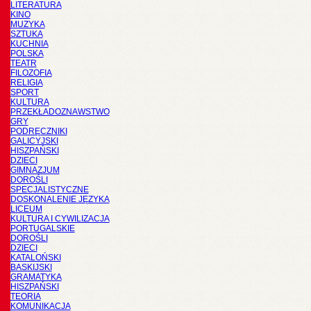
LITERATURA
KINO
MUZYKA
SZTUKA
KUCHNIA
POLSKA
TEATR
FILOZOFIA
RELIGIA
SPORT
KULTURA
PRZEKŁADOZNAWSTWO
GRY
PODRĘCZNIKI
GALICYJSKI
HISZPAŃSKI
DZIECI
GIMNAZJUM
DOROŚLI
SPECJALISTYCZNE
DOSKONALENIE JĘZYKA
LICEUM
KULTURA I CYWILIZACJA
PORTUGALSKIE
DOROŚLI
DZIECI
KATALOŃSKI
BASKIJSKI
GRAMATYKA
HISZPAŃSKI
TEORIA
KOMUNIKACJA