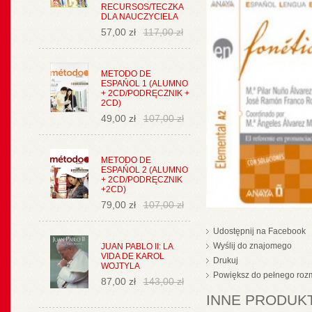
RECURSOS/TECZKA
DLA NAUCZYCIELA
57,00 zł
117,00 zł
METODO DE
ESPAŃOL 1 (ALUMNO
+ 2CD/PODRĘCZNIK +
2CD)
49,00 zł
107,00 zł
METODO DE
ESPAŃOL 2 (ALUMNO
+ 2CD/PODRĘCZNIK
+2CD)
79,00 zł
107,00 zł
Udostępnij na Facebook
Wyślij do znajomego
JUAN PABLO II: LA
VIDA DE KAROL
Drukuj
WOJTYLA
Powiększ do pełnego roz
87,00 zł
143,00 zł
INNE PRODUKT