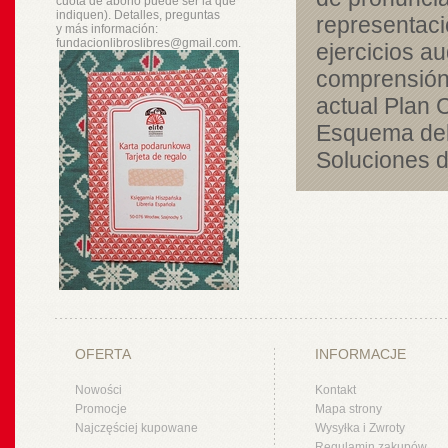
cuota de abono puede ser la que
indiquen). Detalles, preguntas
representaci
y
más
información:
fundacionlibroslibres@gmail.com.
ejercicios au
comprensión 
actual Plan C
Esquema del 
Soluciones d
OFERTA
INFORMACJE
Nowości
Kontakt
Promocje
Mapa strony
Najczęściej kupowane
Wysyłka i Zwroty
Regulamin zakupów