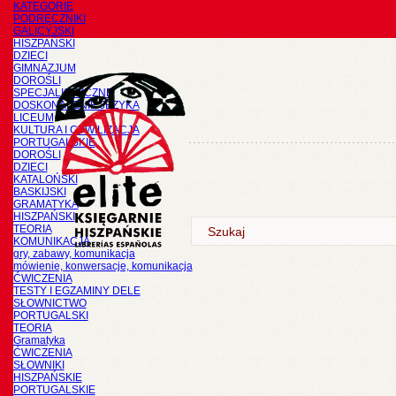
KATEGORIE
PODRĘCZNIKI
GALICYJSKI
HISZPAŃSKI
DZIECI
GIMNAZJUM
DOROŚLI
SPECJALISTYCZNE
DOSKONALENIE JĘZYKA
LICEUM
KULTURA I CYWILIZACJA
PORTUGALSKIE
DOROŚLI
DZIECI
KATALOŃSKI
BASKIJSKI
GRAMATYKA
HISZPAŃSKI
TEORIA
KOMUNIKACJA
gry, zabawy, komunikacja
mówienie, konwersacje, komunikacja
ĆWICZENIA
TESTY I EGZAMINY DELE
SŁOWNICTWO
PORTUGALSKI
TEORIA
Gramatyka
ĆWICZENIA
SŁOWNIKI
HISZPAŃSKIE
PORTUGALSKIE