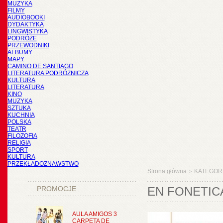
MUZYKA
FILMY
AUDIOBOOKI
DYDAKTYKA
LINGWISTYKA
PODRÓŻE
PRZEWODNIKI
ALBUMY
MAPY
CAMINO DE SANTIAGO
LITERATURA PODRÓŻNICZA
KULTURA
LITERATURA
KINO
MUZYKA
SZTUKA
KUCHNIA
POLSKA
TEATR
FILOZOFIA
RELIGIA
SPORT
KULTURA
PRZEKŁADOZNAWSTWO
Strona główna
KATEGOR
>
PROMOCJE
EN FONETICA
AULA AMIGOS 3
CARPETA DE