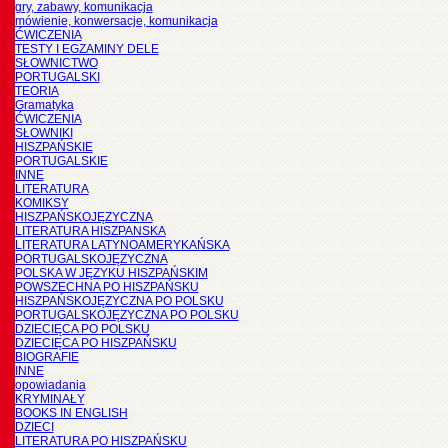
gry, zabawy, komunikacja
mówienie, konwersacje, komunikacja
ĆWICZENIA
TESTY I EGZAMINY DELE
SŁOWNICTWO
PORTUGALSKI
TEORIA
Gramatyka
ĆWICZENIA
SŁOWNIKI
HISZPAŃSKIE
PORTUGALSKIE
INNE
LITERATURA
KOMIKSY
HISZPAŃSKOJĘZYCZNA
LITERATURA HISZPANSKA
LITERATURA LATYNOAMERYKAŃSKA
PORTUGALSKOJĘZYCZNA
POLSKA W JĘZYKU HISZPAŃSKIM
POWSZECHNA PO HISZPAŃSKU
HISZPAŃSKOJĘZYCZNA PO POLSKU
PORTUGALSKOJĘZYCZNA PO POLSKU
DZIECIĘCA PO POLSKU
DZIECIĘCA PO HISZPAŃSKU
BIOGRAFIE
INNE
opowiadania
KRYMINAŁY
BOOKS IN ENGLISH
DZIECI
LITERATURA PO HISZPAŃSKU