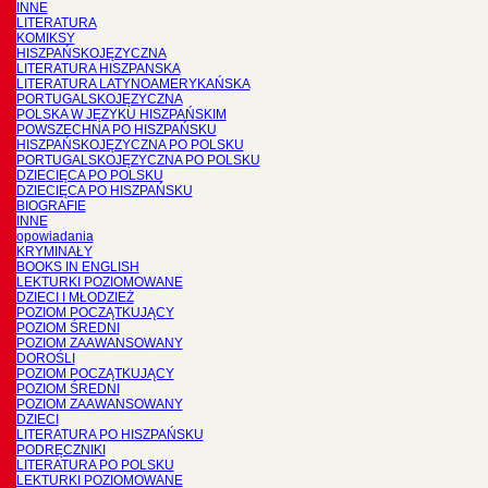
INNE
LITERATURA
KOMIKSY
HISZPAŃSKOJĘZYCZNA
LITERATURA HISZPANSKA
LITERATURA LATYNOAMERYKAŃSKA
PORTUGALSKOJĘZYCZNA
POLSKA W JĘZYKU HISZPAŃSKIM
POWSZECHNA PO HISZPAŃSKU
HISZPAŃSKOJĘZYCZNA PO POLSKU
PORTUGALSKOJĘZYCZNA PO POLSKU
DZIECIĘCA PO POLSKU
DZIECIĘCA PO HISZPAŃSKU
BIOGRAFIE
INNE
opowiadania
KRYMINAŁY
BOOKS IN ENGLISH
LEKTURKI POZIOMOWANE
DZIECI I MŁODZIEŻ
POZIOM POCZĄTKUJĄCY
POZIOM ŚREDNI
POZIOM ZAAWANSOWANY
DOROŚLI
POZIOM POCZĄTKUJĄCY
POZIOM ŚREDNI
POZIOM ZAAWANSOWANY
DZIECI
LITERATURA PO HISZPAŃSKU
PODRĘCZNIKI
LITERATURA PO POLSKU
LEKTURKI POZIOMOWANE