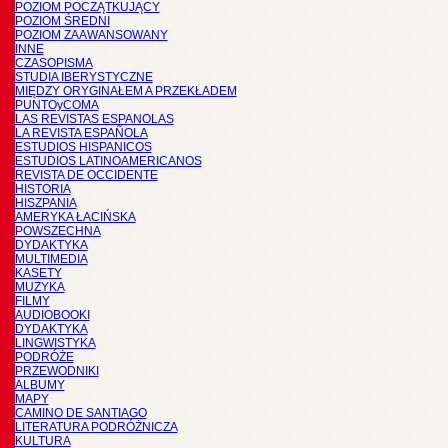
POZIOM POCZĄTKUJĄCY
POZIOM ŚREDNI
POZIOM ZAAWANSOWANY
INNE
CZASOPISMA
STUDIA IBERYSTYCZNE
MIĘDZY ORYGINAŁEM A PRZEKŁADEM
PUNTOyCOMA
LAS REVISTAS ESPANOLAS
LA REVISTA ESPAÑOLA
ESTUDIOS HISPANICOS
ESTUDIOS LATINOAMERICANOS
REVISTA DE OCCIDENTE
HISTORIA
HISZPANIA
AMERYKA ŁACIŃSKA
POWSZECHNA
DYDAKTYKA
MULTIMEDIA
KASETY
MUZYKA
FILMY
AUDIOBOOKI
DYDAKTYKA
LINGWISTYKA
PODRÓŻE
PRZEWODNIKI
ALBUMY
MAPY
CAMINO DE SANTIAGO
LITERATURA PODRÓŻNICZA
KULTURA