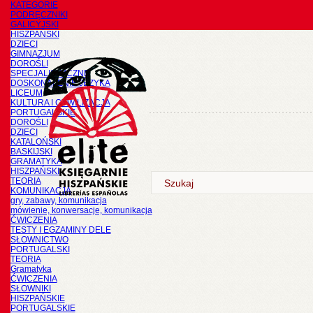
KATEGORIE
PODRĘCZNIKI
GALICYJSKI
HISZPAŃSKI
DZIECI
GIMNAZJUM
DOROŚLI
SPECJALISTYCZNE
DOSKONALENIE JĘZYKA
LICEUM
KULTURA I CYWILIZACJA
PORTUGALSKIE
DOROŚLI
DZIECI
KATALOŃSKI
BASKIJSKI
GRAMATYKA
HISZPAŃSKI
TEORIA
KOMUNIKACJA
gry, zabawy, komunikacja
mówienie, konwersacje, komunikacja
ĆWICZENIA
TESTY I EGZAMINY DELE
SŁOWNICTWO
PORTUGALSKI
TEORIA
Gramatyka
ĆWICZENIA
SŁOWNIKI
HISZPAŃSKIE
PORTUGALSKIE