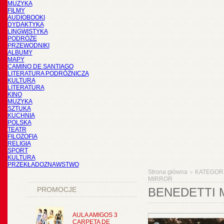
MUZYKA
FILMY
AUDIOBOOKI
DYDAKTYKA
LINGWISTYKA
PODRÓŻE
PRZEWODNIKI
ALBUMY
MAPY
CAMINO DE SANTIAGO
LITERATURA PODRÓŻNICZA
KULTURA
LITERATURA
KINO
MUZYKA
SZTUKA
KUCHNIA
POLSKA
TEATR
FILOZOFIA
RELIGIA
SPORT
KULTURA
PRZEKŁADOZNAWSTWO
Strona główna
KATEGOR
>
MIRROR
PROMOCJE
BENEDETTI 
AULA AMIGOS 3
CARPETA DE