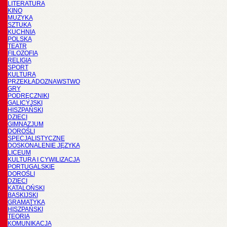
LITERATURA
KINO
MUZYKA
SZTUKA
KUCHNIA
POLSKA
TEATR
FILOZOFIA
RELIGIA
SPORT
KULTURA
PRZEKŁADOZNAWSTWO
GRY
PODRĘCZNIKI
GALICYJSKI
HISZPAŃSKI
DZIECI
GIMNAZJUM
DOROŚLI
SPECJALISTYCZNE
DOSKONALENIE JĘZYKA
LICEUM
KULTURA I CYWILIZACJA
PORTUGALSKIE
DOROŚLI
DZIECI
KATALOŃSKI
BASKIJSKI
GRAMATYKA
HISZPAŃSKI
TEORIA
KOMUNIKACJA