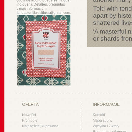
cuota de abono puede ser la que
indiquen). Detalles, preguntas
Told with tend
y
más
información:
fundacionlibroslibres@gmail.com.
apart by histo
shattered liv
'A masterful n
or shards fro
OFERTA
INFORMACJE
Nowości
Kontakt
Promocje
Mapa strony
Najczęściej kupowane
Wysyłka i Zwroty
Regulamin zakupów