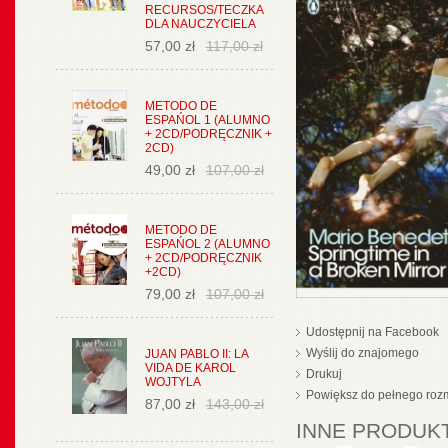
RECURSOS/TECZKA
DLA NAUCZYCIELA
57,00 zł
117,00 zł
METODO DE
ESPAŃOL 1 (ALUMNO
+ 2CD/PODRĘCZNIK +
2CD)
49,00 zł
107,00 zł
METODO DE
ESPAŃOL 2 (ALUMNO
+ 2CD/PODRĘCZNIK
+2CD)
79,00 zł
107,00 zł
Udostępnij na Facebook
Wyślij do znajomego
JUAN PABLO II: LA
VIDA DE KAROL
Drukuj
WOJTYLA
Powiększ do pełnego roz
87,00 zł
143,00 zł
INNE PRODUKT