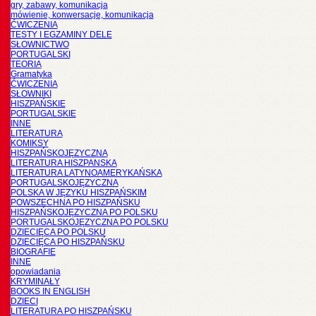
gry, zabawy, komunikacja
mówienie, konwersacje, komunikacja
ĆWICZENIA
TESTY I EGZAMINY DELE
SŁOWNICTWO
PORTUGALSKI
TEORIA
Gramatyka
ĆWICZENIA
SŁOWNIKI
HISZPAŃSKIE
PORTUGALSKIE
INNE
LITERATURA
KOMIKSY
HISZPAŃSKOJĘZYCZNA
LITERATURA HISZPANSKA
LITERATURA LATYNOAMERYKAŃSKA
PORTUGALSKOJĘZYCZNA
POLSKA W JĘZYKU HISZPAŃSKIM
POWSZECHNA PO HISZPAŃSKU
HISZPAŃSKOJĘZYCZNA PO POLSKU
PORTUGALSKOJĘZYCZNA PO POLSKU
DZIECIĘCA PO POLSKU
DZIECIĘCA PO HISZPAŃSKU
BIOGRAFIE
INNE
opowiadania
KRYMINAŁY
BOOKS IN ENGLISH
DZIECI
LITERATURA PO HISZPAŃSKU