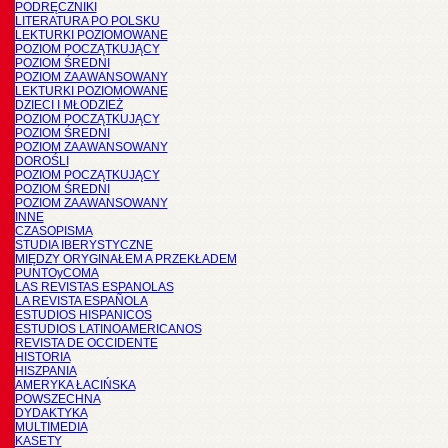
PODRĘCZNIKI
LITERATURA PO POLSKU
LEKTURKI POZIOMOWANE
POZIOM POCZĄTKUJĄCY
POZIOM ŚREDNI
POZIOM ZAAWANSOWANY
LEKTURKI POZIOMOWANE
DZIECI I MŁODZIEŻ
POZIOM POCZĄTKUJĄCY
POZIOM ŚREDNI
POZIOM ZAAWANSOWANY
DOROŚLI
POZIOM POCZĄTKUJĄCY
POZIOM ŚREDNI
POZIOM ZAAWANSOWANY
INNE
CZASOPISMA
STUDIA IBERYSTYCZNE
MIĘDZY ORYGINAŁEM A PRZEKŁADEM
PUNTOyCOMA
LAS REVISTAS ESPANOLAS
LA REVISTA ESPAÑOLA
ESTUDIOS HISPANICOS
ESTUDIOS LATINOAMERICANOS
REVISTA DE OCCIDENTE
HISTORIA
HISZPANIA
AMERYKA ŁACIŃSKA
POWSZECHNA
DYDAKTYKA
MULTIMEDIA
KASETY