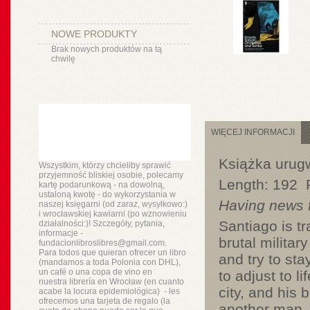
NOWE PRODUKTY
Brak nowych produktów na tą
chwilę
WIĘCEJ INFORMACJI
Książka urugw
Wszystkim, którzy chcieliby sprawić
przyjemność bliskiej osobie, polecamy
Length:
192 
kartę podarunkową - na dowolną,
ustaloną kwotę - do wykorzystania w
Having news f
naszej księgarni (od zaraz, wysyłkowo:)
i wrocławskiej kawiarni (po wznowieniu
Santiago is tr
działalności:)! Szczegóły, pytania,
informacje -
brutal militar
fundacionlibroslibres@gmail.com.
Para todos que quieran ofrecer un libro
and try to sta
(mandamos a toda Polonia con DHL),
un
café o
una copa de vino en
to adjust to l
nuestra
librería
en Wrocław (en cuanto
city, and his 
acabe la locura epidemiológica) - les
ofrecemos una tarjeta de regalo (la
another man, 