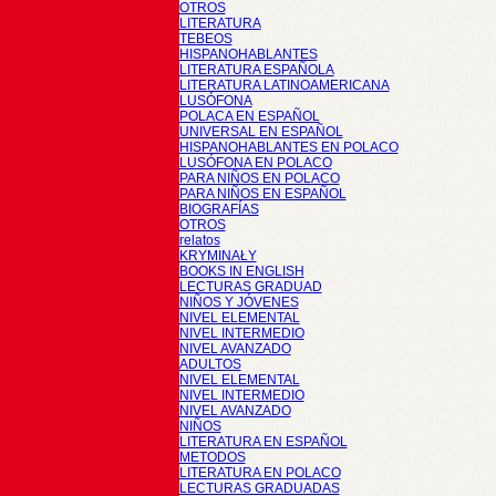
OTROS
LITERATURA
TEBEOS
HISPANOHABLANTES
LITERATURA ESPAÑOLA
LITERATURA LATINOAMERICANA
LUSÓFONA
POLACA EN ESPAÑOL
UNIVERSAL EN ESPAÑOL
HISPANOHABLANTES EN POLACO
LUSÓFONA EN POLACO
PARA NIÑOS EN POLACO
PARA NIÑOS EN ESPAÑOL
BIOGRAFÍAS
OTROS
relatos
KRYMINAŁY
BOOKS IN ENGLISH
LECTURAS GRADUAD
NIÑOS Y JÓVENES
NIVEL ELEMENTAL
NIVEL INTERMEDIO
NIVEL AVANZADO
ADULTOS
NIVEL ELEMENTAL
NIVEL INTERMEDIO
NIVEL AVANZADO
NIÑOS
LITERATURA EN ESPAÑOL
METODOS
LITERATURA EN POLACO
LECTURAS GRADUADAS