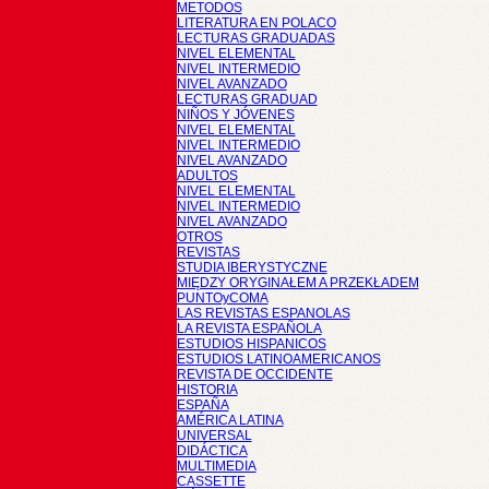
METODOS
LITERATURA EN POLACO
LECTURAS GRADUADAS
NIVEL ELEMENTAL
NIVEL INTERMEDIO
NIVEL AVANZADO
LECTURAS GRADUAD
NIÑOS Y JÓVENES
NIVEL ELEMENTAL
NIVEL INTERMEDIO
NIVEL AVANZADO
ADULTOS
NIVEL ELEMENTAL
NIVEL INTERMEDIO
NIVEL AVANZADO
OTROS
REVISTAS
STUDIA IBERYSTYCZNE
MIĘDZY ORYGINAŁEM A PRZEKŁADEM
PUNTOyCOMA
LAS REVISTAS ESPANOLAS
LA REVISTA ESPAÑOLA
ESTUDIOS HISPANICOS
ESTUDIOS LATINOAMERICANOS
REVISTA DE OCCIDENTE
HISTORIA
ESPAÑA
AMÉRICA LATINA
UNIVERSAL
DIDÁCTICA
MULTIMEDIA
CASSETTE