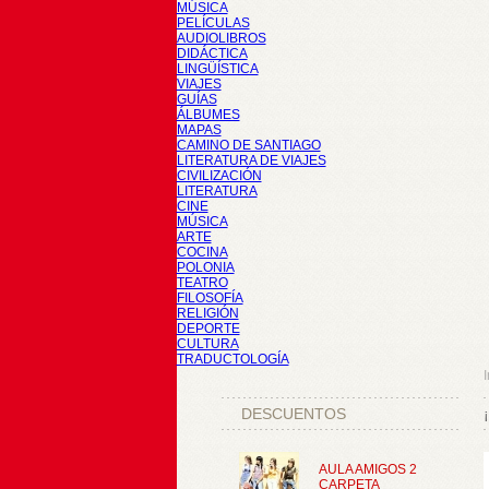
MÚSICA
PELÍCULAS
AUDIOLIBROS
DIDÁCTICA
LINGÜÍSTICA
VIAJES
GUÍAS
ÁLBUMES
MAPAS
CAMINO DE SANTIAGO
LITERATURA DE VIAJES
CIVILIZACIÓN
LITERATURA
CINE
MÚSICA
ARTE
COCINA
POLONIA
TEATRO
FILOSOFÍA
RELIGIÓN
DEPORTE
CULTURA
TRADUCTOLOGÍA
I
DESCUENTOS
AULA AMIGOS 2
CARPETA