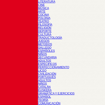
LITERATURA
CINE
MÚSICA
ARTE
COCINA
POLONIA
TEATRO
FILOSOFÍA
RELIGIÓN
DEPORTE
CULTURA
TRADUCTOLOGÍA
JUEGOS
METODOS
GALLEGO
ESPAÑOLES
NIÑOS
SECUNDARIA
ADULTOS
ESPECIFICOS
PERFECCIONAMIENTO
LICEO
CIVILIZACIÓN
PORTUGUÉS
ADULTOS
NIÑOS
CATALÁN
EUSKERA
GRAMÁTICA Y EJERCICIOS
ESPAÑOL
TEORÍA
COMUNICACIÓN