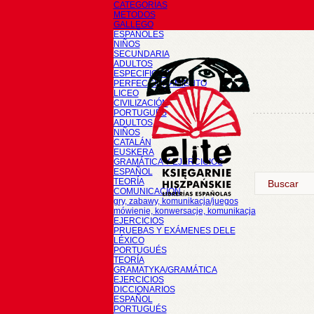
CATEGORÍAS
METODOS
GALLEGO
ESPAÑOLES
NIÑOS
SECUNDARIA
ADULTOS
ESPECIFICOS
PERFECCIONAMIENTO
LICEO
CIVILIZACIÓN
PORTUGUÉS
ADULTOS
NIÑOS
CATALÁN
EUSKERA
GRAMÁTICA Y EJERCICIOS
ESPAÑOL
TEORÍA
COMUNICACIÓN
gry, zabawy, komunikacja/juegos
mówienie, konwersacje, komunikacja
EJERCICIOS
PRUEBAS Y EXÁMENES DELE
LÉXICO
PORTUGUÉS
TEORÍA
GRAMATYKA/GRAMÁTICA
EJERCICIOS
DICCIONARIOS
ESPAÑOL
PORTUGUÉS