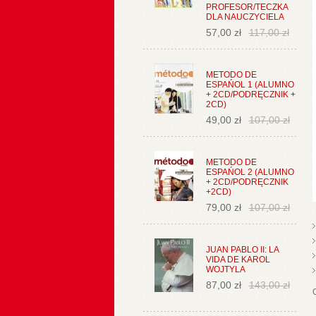
PROFESOR/TECZKA
DLA NAUCZYCIELA
57,00 zł
117,00 zł
METODO DE
ESPAŃOL 1 (ALUMNO
+ 2CD/PODRĘCZNIK +
2CD)
49,00 zł
107,00 zł
METODO DE
ESPAŃOL 2 (ALUMNO
+ 2CD/PODRĘCZNIK
+2CD)
79,00 zł
107,00 zł
JUAN PABLO II: LA
VIDA DE KAROL
WOJTYLA
87,00 zł
143,00 zł