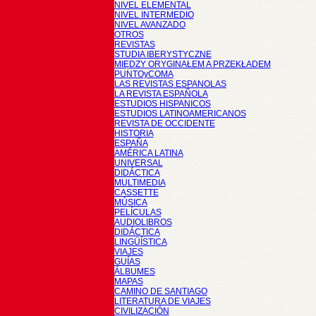
NIVEL ELEMENTAL
NIVEL INTERMEDIO
NIVEL AVANZADO
OTROS
REVISTAS
STUDIA IBERYSTYCZNE
MIĘDZY ORYGINAŁEM A PRZEKŁADEM
PUNTOyCOMA
LAS REVISTAS ESPANOLAS
LA REVISTA ESPAÑOLA
ESTUDIOS HISPANICOS
ESTUDIOS LATINOAMERICANOS
REVISTA DE OCCIDENTE
HISTORIA
ESPAÑA
AMÉRICA LATINA
UNIVERSAL
DIDÁCTICA
MULTIMEDIA
CASSETTE
MÚSICA
PELÍCULAS
AUDIOLIBROS
DIDÁCTICA
LINGÜÍSTICA
VIAJES
GUÍAS
ÁLBUMES
MAPAS
CAMINO DE SANTIAGO
LITERATURA DE VIAJES
CIVILIZACIÓN