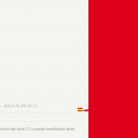
¡DALE AL DELE! C1
>
nción del nivel C1 y puede serutilizado tanto