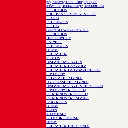
gry, zabawy, komunikacja/juegos
mówienie, konwersacje, komunikacja
EJERCICIOS
PRUEBAS Y EXÁMENES DELE
LÉXICO
PORTUGUÉS
TEORÍA
GRAMATYKA/GRAMÁTICA
EJERCICIOS
DICCIONARIOS
ESPAÑOL
PORTUGUÉS
OTROS
LITERATURA
TEBEOS
HISPANOHABLANTES
LITERATURA ESPAÑOLA
LITERATURA LATINOAMERICANA
LUSÓFONA
POLACA EN ESPAÑOL
UNIVERSAL EN ESPAÑOL
HISPANOHABLANTES EN POLACO
LUSÓFONA EN POLACO
PARA NIÑOS EN POLACO
PARA NIÑOS EN ESPAÑOL
BIOGRAFÍAS
OTROS
relatos
KRYMINAŁY
BOOKS IN ENGLISH
NIÑOS
LITERATURA EN ESPAÑOL