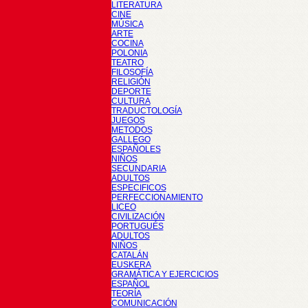
LITERATURA
CINE
MÚSICA
ARTE
COCINA
POLONIA
TEATRO
FILOSOFÍA
RELIGIÓN
DEPORTE
CULTURA
TRADUCTOLOGÍA
JUEGOS
METODOS
GALLEGO
ESPAÑOLES
NIÑOS
SECUNDARIA
ADULTOS
ESPECIFICOS
PERFECCIONAMIENTO
LICEO
CIVILIZACIÓN
PORTUGUÉS
ADULTOS
NIÑOS
CATALÁN
EUSKERA
GRAMÁTICA Y EJERCICIOS
ESPAÑOL
TEORÍA
COMUNICACIÓN