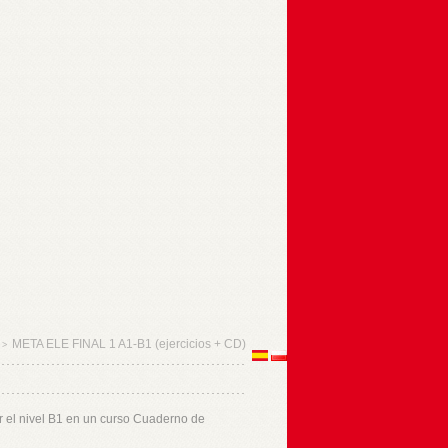
META ELE FINAL 1 A1-B1 (ejercicios + CD)
>
r el nivel B1 en un curso Cuaderno de