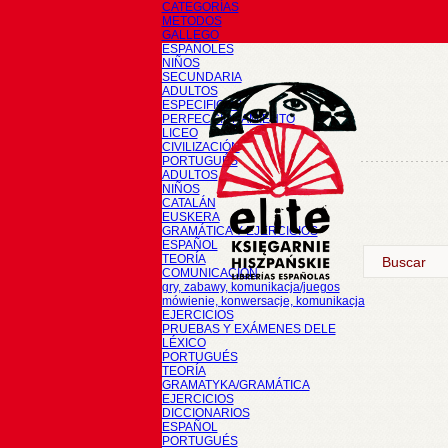
CATEGORÍAS
METODOS
GALLEGO
ESPAÑOLES
NIÑOS
SECUNDARIA
ADULTOS
ESPECIFICOS
PERFECCIONAMIENTO
LICEO
CIVILIZACIÓN
PORTUGUÉS
ADULTOS
NIÑOS
CATALÁN
EUSKERA
GRAMÁTICA Y EJERCICIOS
ESPAÑOL
TEORÍA
COMUNICACIÓN
gry, zabawy, komunikacja/juegos
mówienie, konwersacje, komunikacja
EJERCICIOS
PRUEBAS Y EXÁMENES DELE
LÉXICO
PORTUGUÉS
TEORÍA
GRAMATYKA/GRAMÁTICA
EJERCICIOS
DICCIONARIOS
ESPAÑOL
PORTUGUÉS