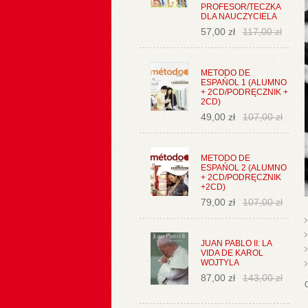
PROFESOR/TECZKA
DLA NAUCZYCIELA
57,00 zł
117,00 zł
METODO DE
ESPAŃOL 1 (ALUMNO
+ 2CD/PODRĘCZNIK +
2CD)
49,00 zł
107,00 zł
METODO DE
ESPAŃOL 2 (ALUMNO
+ 2CD/PODRĘCZNIK
+2CD)
79,00 zł
107,00 zł
JUAN PABLO II: LA
VIDA DE KAROL
WOJTYLA
87,00 zł
143,00 zł