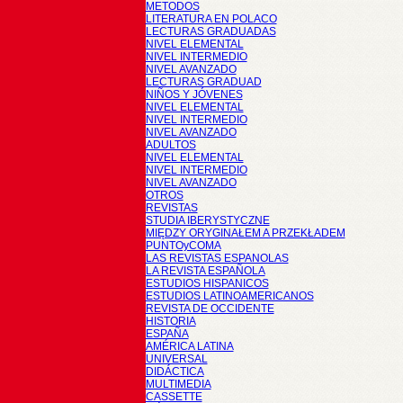
METODOS
LITERATURA EN POLACO
LECTURAS GRADUADAS
NIVEL ELEMENTAL
NIVEL INTERMEDIO
NIVEL AVANZADO
LECTURAS GRADUAD
NIÑOS Y JÓVENES
NIVEL ELEMENTAL
NIVEL INTERMEDIO
NIVEL AVANZADO
ADULTOS
NIVEL ELEMENTAL
NIVEL INTERMEDIO
NIVEL AVANZADO
OTROS
REVISTAS
STUDIA IBERYSTYCZNE
MIĘDZY ORYGINAŁEM A PRZEKŁADEM
PUNTOyCOMA
LAS REVISTAS ESPANOLAS
LA REVISTA ESPAÑOLA
ESTUDIOS HISPANICOS
ESTUDIOS LATINOAMERICANOS
REVISTA DE OCCIDENTE
HISTORIA
ESPAÑA
AMÉRICA LATINA
UNIVERSAL
DIDÁCTICA
MULTIMEDIA
CASSETTE