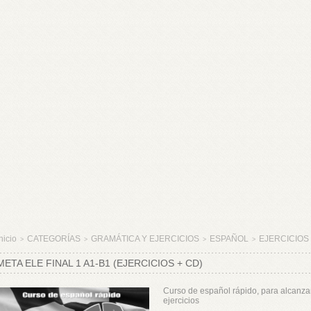
nicio
CATEGORÍAS
GRAMÁTICA Y EJERCICIOS
ESPAÑOL
EJERCICIOS
>
>
>
>
META ELE FINAL 1 A1-B1 (EJERCICIOS + CD)
Curso de español rápido, para alcanza
ejercicios