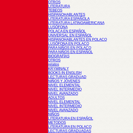
OTROS
LITERATURA
TEBEOS
HISPANOHABLANTES
LITERATURA ESPAÑOLA
LITERATURA LATINOAMERICANA
LUSÓFONA
POLACA EN ESPAÑOL
UNIVERSAL EN ESPAÑOL
HISPANOHABLANTES EN POLACO
LUSÓFONA EN POLACO
PARA NIÑOS EN POLACO
PARA NIÑOS EN ESPAÑOL
BIOGRAFÍAS
OTROS
relatos
KRYMINAŁY
BOOKS IN ENGLISH
LECTURAS GRADUAD
NIÑOS Y JÓVENES
NIVEL ELEMENTAL
NIVEL INTERMEDIO
NIVEL AVANZADO
ADULTOS
NIVEL ELEMENTAL
NIVEL INTERMEDIO
NIVEL AVANZADO
NIÑOS
LITERATURA EN ESPAÑOL
METODOS
LITERATURA EN POLACO
LECTURAS GRADUADAS