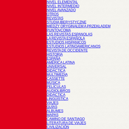
NIVEL ELEMENTAL
NIVEL INTERMEDIO
NIVEL AVANZADO
OTROS
REVISTAS
STUDIA IBERYSTYCZNE
MIĘDZY ORYGINAŁEM A PRZEKŁADEM
PUNTOyCOMA
LAS REVISTAS ESPANOLAS
LA REVISTA ESPAÑOLA
ESTUDIOS HISPANICOS
ESTUDIOS LATINOAMERICANOS
REVISTA DE OCCIDENTE
HISTORIA
ESPAÑA
AMÉRICA LATINA
UNIVERSAL
DIDÁCTICA
MULTIMEDIA
CASSETTE
MÚSICA
PELÍCULAS
AUDIOLIBROS
DIDÁCTICA
LINGÜÍSTICA
VIAJES
GUÍAS
ÁLBUMES
MAPAS
CAMINO DE SANTIAGO
LITERATURA DE VIAJES
CIVILIZACIÓN