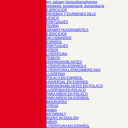
gry, zabawy, komunikacja/juegos
mówienie, konwersacje, komunikacja
EJERCICIOS
PRUEBAS Y EXÁMENES DELE
LÉXICO
PORTUGUÉS
TEORÍA
GRAMATYKA/GRAMÁTICA
EJERCICIOS
DICCIONARIOS
ESPAÑOL
PORTUGUÉS
OTROS
LITERATURA
TEBEOS
HISPANOHABLANTES
LITERATURA ESPAÑOLA
LITERATURA LATINOAMERICANA
LUSÓFONA
POLACA EN ESPAÑOL
UNIVERSAL EN ESPAÑOL
HISPANOHABLANTES EN POLACO
LUSÓFONA EN POLACO
PARA NIÑOS EN POLACO
PARA NIÑOS EN ESPAÑOL
BIOGRAFÍAS
OTROS
relatos
KRYMINAŁY
BOOKS IN ENGLISH
NIÑOS
LITERATURA EN ESPAÑOL