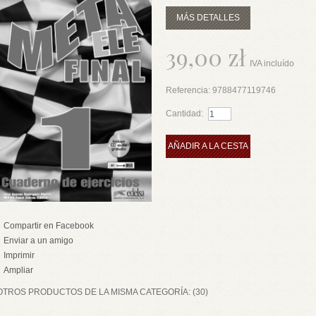
MÁS DETALLES
39,00 zł
IVA incluído
Referencia:
9788477119746
Cantidad:
AÑADIR A LA CESTA
Compartir en Facebook
Enviar a un amigo
Imprimir
Ampliar
OTROS PRODUCTOS DE LA MISMA CATEGORÍA: (30)