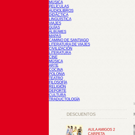
MÚSICA
PELÍCULAS
AUDIOLIBROS
DIDÁCTICA
LINGÜÍSTICA
VIAJES
GUÍAS
ÁLBUMES
MAPAS
CAMINO DE SANTIAGO
LITERATURA DE VIAJES
CIVILIZACIÓN
LITERATURA
CINE
MÚSICA
ARTE
COCINA
POLONIA
TEATRO
FILOSOFÍA
RELIGIÓN
DEPORTE
CULTURA
TRADUCTOLOGÍA
I
DESCUENTOS
AULA AMIGOS 2
CARPETA