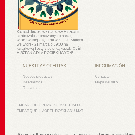
Kto jest dociekliwy i ciekawy Hiszpanii -
serdecznie zapraszamy do naszej
wrocławskiej księgarni w Zaułku Solnym
we wtorek 21 marca o 19:00 na
książkową fiestę z autorką ksiażki OLÉ!
HISZPANIA DLA DOCIEKLIWYCH!
NUESTRAS OFERTAS
INFORMACIÓN
Nuevos productos
Contacto
Descuentos
Mapa del sitio
Top ventas
EMBARQUE 1 ROZKŁAD MATERIAŁU
EMBARQUE 1 MODEL ROZKŁADU MAT.
Ważne: Użytkowanie sklepu oznacza zgodę na wykorzystywanie plików 