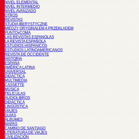
NIVEL ELEMENTAL
NIVEL INTERMEDIO
NIVEL AVANZADO
OTROS
REVISTAS
STUDIA IBERYSTYCZNE
MIĘDZY ORYGINAŁEM A PRZEKŁADEM
PUNTOyCOMA
LAS REVISTAS ESPANOLAS
LA REVISTA ESPAÑOLA
ESTUDIOS HISPANICOS
ESTUDIOS LATINOAMERICANOS
REVISTA DE OCCIDENTE
HISTORIA
ESPAÑA
AMÉRICA LATINA
UNIVERSAL
DIDÁCTICA
MULTIMEDIA
CASSETTE
MÚSICA
PELÍCULAS
AUDIOLIBROS
DIDÁCTICA
LINGÜÍSTICA
VIAJES
GUÍAS
ÁLBUMES
MAPAS
CAMINO DE SANTIAGO
LITERATURA DE VIAJES
CIVILIZACIÓN