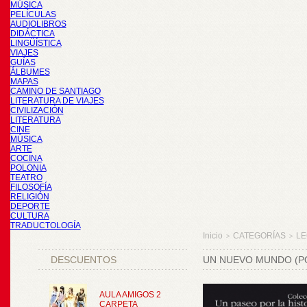
MÚSICA
PELÍCULAS
AUDIOLIBROS
DIDÁCTICA
LINGÜÍSTICA
VIAJES
GUÍAS
ÁLBUMES
MAPAS
CAMINO DE SANTIAGO
LITERATURA DE VIAJES
CIVILIZACIÓN
LITERATURA
CINE
MÚSICA
ARTE
COCINA
POLONIA
TEATRO
FILOSOFÍA
RELIGIÓN
DEPORTE
CULTURA
TRADUCTOLOGÍA
Inicio
CATEGORÍAS
LE
>
>
DESCUENTOS
UN NUEVO MUNDO (P
AULA AMIGOS 2
CARPETA