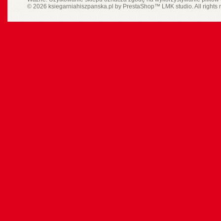
© 2026 ksiegarniahiszpanska.pl by
PrestaShop
™
LMK studio
. All rights