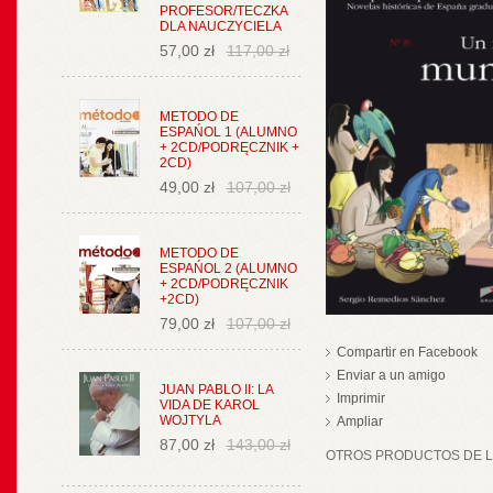
PROFESOR/TECZKA
DLA NAUCZYCIELA
57,00 zł
117,00 zł
METODO DE
ESPAŃOL 1 (ALUMNO
+ 2CD/PODRĘCZNIK +
2CD)
49,00 zł
107,00 zł
METODO DE
ESPAŃOL 2 (ALUMNO
+ 2CD/PODRĘCZNIK
+2CD)
79,00 zł
107,00 zł
Compartir en Facebook
Enviar a un amigo
JUAN PABLO II: LA
Imprimir
VIDA DE KAROL
WOJTYLA
Ampliar
87,00 zł
143,00 zł
OTROS PRODUCTOS DE LA