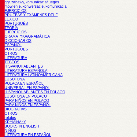
gry, zabawy, komunikacja/juegos
mówienie, konwersacje, komunikacja
EJERCICIOS
PRUEBAS Y EXÁMENES DELE
LÉXICO
PORTUGUÉS
TEORÍA
EJERCICIOS
GRAMATYKA/GRAMÁTICA
DICCIONARIOS
ESPAÑOL
PORTUGUÉS
OTROS
LITERATURA
TEBEOS
HISPANOHABLANTES
LITERATURA ESPAÑOLA
LITERATURA LATINOAMERICANA
LUSÓFONA
POLACA EN ESPAÑOL
UNIVERSAL EN ESPAÑOL
HISPANOHABLANTES EN POLACO
LUSÓFONA EN POLACO
PARA NIÑOS EN POLACO
PARA NIÑOS EN ESPAÑOL
BIOGRAFÍAS
OTROS
relatos
KRYMINAŁY
BOOKS IN ENGLISH
NIÑOS
LITERATURA EN ESPAÑOL