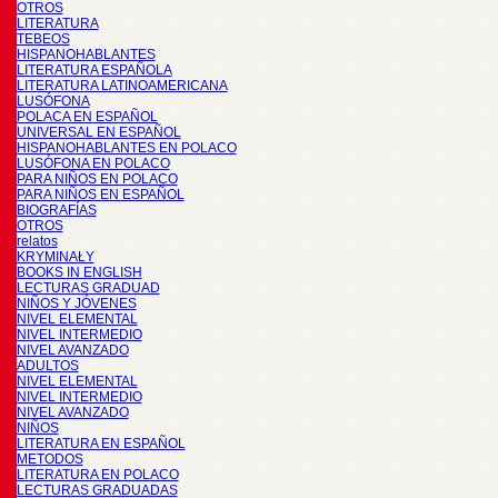
OTROS
LITERATURA
TEBEOS
HISPANOHABLANTES
LITERATURA ESPAÑOLA
LITERATURA LATINOAMERICANA
LUSÓFONA
POLACA EN ESPAÑOL
UNIVERSAL EN ESPAÑOL
HISPANOHABLANTES EN POLACO
LUSÓFONA EN POLACO
PARA NIÑOS EN POLACO
PARA NIÑOS EN ESPAÑOL
BIOGRAFÍAS
OTROS
relatos
KRYMINAŁY
BOOKS IN ENGLISH
LECTURAS GRADUAD
NIÑOS Y JÓVENES
NIVEL ELEMENTAL
NIVEL INTERMEDIO
NIVEL AVANZADO
ADULTOS
NIVEL ELEMENTAL
NIVEL INTERMEDIO
NIVEL AVANZADO
NIÑOS
LITERATURA EN ESPAÑOL
METODOS
LITERATURA EN POLACO
LECTURAS GRADUADAS