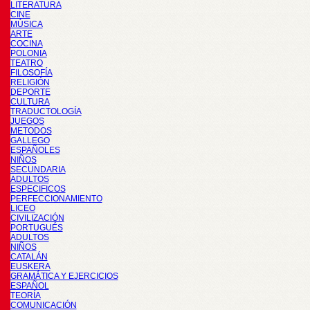
LITERATURA
CINE
MÚSICA
ARTE
COCINA
POLONIA
TEATRO
FILOSOFÍA
RELIGIÓN
DEPORTE
CULTURA
TRADUCTOLOGÍA
JUEGOS
METODOS
GALLEGO
ESPAÑOLES
NIÑOS
SECUNDARIA
ADULTOS
ESPECIFICOS
PERFECCIONAMIENTO
LICEO
CIVILIZACIÓN
PORTUGUÉS
ADULTOS
NIÑOS
CATALÁN
EUSKERA
GRAMÁTICA Y EJERCICIOS
ESPAÑOL
TEORÍA
COMUNICACIÓN