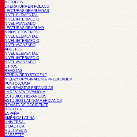
METODOS
LITERATURA EN POLACO
LECTURAS GRADUADAS
NIVEL ELEMENTAL
NIVEL INTERMEDIO
NIVEL AVANZADO
LECTURAS GRADUAD
NIÑOS Y JÓVENES
NIVEL ELEMENTAL
NIVEL INTERMEDIO
NIVEL AVANZADO
ADULTOS
NIVEL ELEMENTAL
NIVEL INTERMEDIO
NIVEL AVANZADO
OTROS
REVISTAS
STUDIA IBERYSTYCZNE
MIĘDZY ORYGINAŁEM A PRZEKŁADEM
PUNTOyCOMA
LAS REVISTAS ESPANOLAS
LA REVISTA ESPAÑOLA
ESTUDIOS HISPANICOS
ESTUDIOS LATINOAMERICANOS
REVISTA DE OCCIDENTE
HISTORIA
ESPAÑA
AMÉRICA LATINA
UNIVERSAL
DIDÁCTICA
MULTIMEDIA
CASSETTE