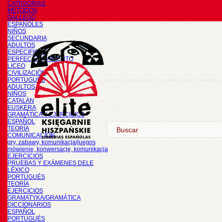
CATEGORÍAS
METODOS
GALLEGO
ESPAÑOLES
NIÑOS
SECUNDARIA
ADULTOS
ESPECIFICOS
PERFECCIONAMIENTO
LICEO
CIVILIZACIÓN
PORTUGUÉS
ADULTOS
NIÑOS
CATALÁN
EUSKERA
GRAMÁTICA Y EJERCICIOS
ESPAÑOL
TEORÍA
COMUNICACIÓN
gry, zabawy, komunikacja/juegos
mówienie, konwersacje, komunikacja
EJERCICIOS
PRUEBAS Y EXÁMENES DELE
LÉXICO
PORTUGUÉS
TEORÍA
EJERCICIOS
GRAMATYKA/GRAMÁTICA
DICCIONARIOS
ESPAÑOL
PORTUGUÉS