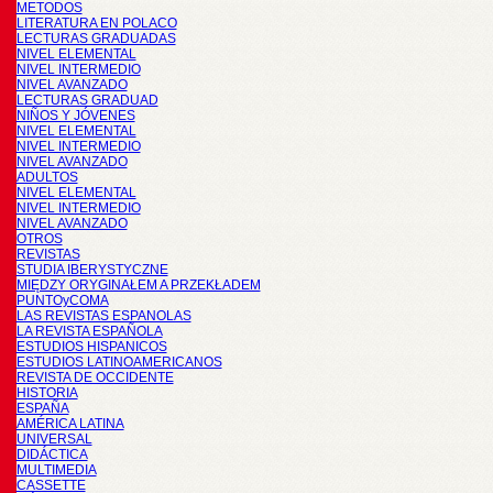
METODOS
LITERATURA EN POLACO
LECTURAS GRADUADAS
NIVEL ELEMENTAL
NIVEL INTERMEDIO
NIVEL AVANZADO
LECTURAS GRADUAD
NIÑOS Y JÓVENES
NIVEL ELEMENTAL
NIVEL INTERMEDIO
NIVEL AVANZADO
ADULTOS
NIVEL ELEMENTAL
NIVEL INTERMEDIO
NIVEL AVANZADO
OTROS
REVISTAS
STUDIA IBERYSTYCZNE
MIĘDZY ORYGINAŁEM A PRZEKŁADEM
PUNTOyCOMA
LAS REVISTAS ESPANOLAS
LA REVISTA ESPAÑOLA
ESTUDIOS HISPANICOS
ESTUDIOS LATINOAMERICANOS
REVISTA DE OCCIDENTE
HISTORIA
ESPAÑA
AMÉRICA LATINA
UNIVERSAL
DIDÁCTICA
MULTIMEDIA
CASSETTE