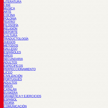
LITERATURA
CINE
MÚSICA
ARTE
COCINA
POLONIA
TEATRO
FILOSOFÍA
RELIGIÓN
DEPORTE
CULTURA
TRADUCTOLOGÍA
JUEGOS
METODOS
GALLEGO
ESPAÑOLES
NIÑOS
SECUNDARIA
ADULTOS
ESPECIFICOS
PERFECCIONAMIENTO
LICEO
CIVILIZACIÓN
PORTUGUÉS
ADULTOS
NIÑOS
CATALÁN
EUSKERA
GRAMÁTICA Y EJERCICIOS
ESPAÑOL
TEORÍA
COMUNICACIÓN