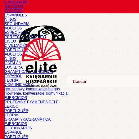
CATEGORÍAS
METODOS
GALLEGO
ESPAÑOLES
NIÑOS
SECUNDARIA
ADULTOS
ESPECIFICOS
PERFECCIONAMIENTO
LICEO
CIVILIZACIÓN
PORTUGUÉS
ADULTOS
NIÑOS
CATALÁN
EUSKERA
GRAMÁTICA Y EJERCICIOS
ESPAÑOL
TEORÍA
COMUNICACIÓN
gry, zabawy, komunikacja/juegos
mówienie, konwersacje, komunikacja
EJERCICIOS
PRUEBAS Y EXÁMENES DELE
LÉXICO
PORTUGUÉS
TEORÍA
GRAMATYKA/GRAMÁTICA
EJERCICIOS
DICCIONARIOS
ESPAÑOL
PORTUGUÉS