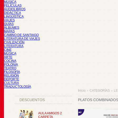
MÚSICA
PELÍCULAS
AUDIOLIBROS
DIDÁCTICA
LINGÜÍSTICA
VIAJES
GUÍAS
ÁLBUMES
MAPAS
CAMINO DE SANTIAGO
LITERATURA DE VIAJES
CIVILIZACIÓN
LITERATURA
CINE
MÚSICA
ARTE
COCINA
POLONIA
TEATRO
FILOSOFÍA
RELIGIÓN
DEPORTE
CULTURA
TRADUCTOLOGÍA
Inicio
CATEGORÍAS
LE
>
>
DESCUENTOS
PLATOS COMBINADOS 
AULA AMIGOS 2
CARPETA