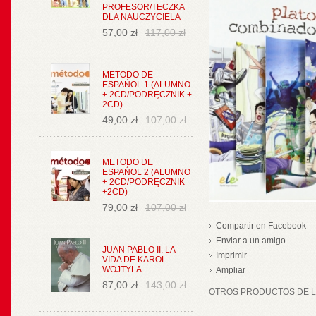
PROFESOR/TECZKA
DLA NAUCZYCIELA
57,00 zł
117,00 zł
METODO DE
ESPAŃOL 1 (ALUMNO
+ 2CD/PODRĘCZNIK +
2CD)
49,00 zł
107,00 zł
METODO DE
ESPAŃOL 2 (ALUMNO
+ 2CD/PODRĘCZNIK
+2CD)
79,00 zł
107,00 zł
Compartir en Facebook
Enviar a un amigo
JUAN PABLO II: LA
Imprimir
VIDA DE KAROL
WOJTYLA
Ampliar
87,00 zł
143,00 zł
OTROS PRODUCTOS DE LA