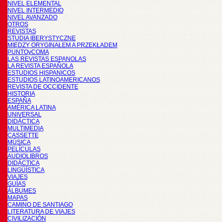
NIVEL ELEMENTAL
NIVEL INTERMEDIO
NIVEL AVANZADO
OTROS
REVISTAS
STUDIA IBERYSTYCZNE
MIĘDZY ORYGINAŁEM A PRZEKŁADEM
PUNTOyCOMA
LAS REVISTAS ESPANOLAS
LA REVISTA ESPAÑOLA
ESTUDIOS HISPANICOS
ESTUDIOS LATINOAMERICANOS
REVISTA DE OCCIDENTE
HISTORIA
ESPAÑA
AMÉRICA LATINA
UNIVERSAL
DIDÁCTICA
MULTIMEDIA
CASSETTE
MÚSICA
PELÍCULAS
AUDIOLIBROS
DIDÁCTICA
LINGÜÍSTICA
VIAJES
GUÍAS
ÁLBUMES
MAPAS
CAMINO DE SANTIAGO
LITERATURA DE VIAJES
CIVILIZACIÓN