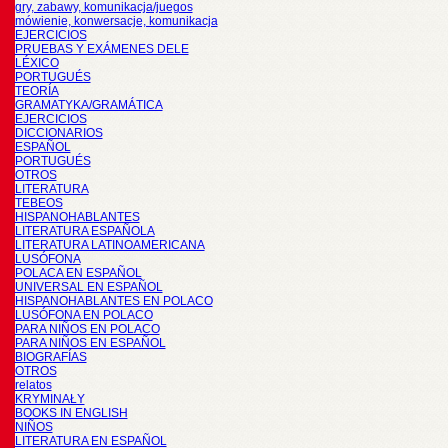
gry, zabawy, komunikacja/juegos
mówienie, konwersacje, komunikacja
EJERCICIOS
PRUEBAS Y EXÁMENES DELE
LÉXICO
PORTUGUÉS
TEORÍA
GRAMATYKA/GRAMÁTICA
EJERCICIOS
DICCIONARIOS
ESPAÑOL
PORTUGUÉS
OTROS
LITERATURA
TEBEOS
HISPANOHABLANTES
LITERATURA ESPAÑOLA
LITERATURA LATINOAMERICANA
LUSÓFONA
POLACA EN ESPAÑOL
UNIVERSAL EN ESPAÑOL
HISPANOHABLANTES EN POLACO
LUSÓFONA EN POLACO
PARA NIÑOS EN POLACO
PARA NIÑOS EN ESPAÑOL
BIOGRAFÍAS
OTROS
relatos
KRYMINAŁY
BOOKS IN ENGLISH
NIÑOS
LITERATURA EN ESPAÑOL