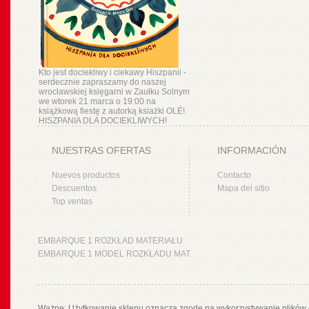
Kto jest dociekliwy i ciekawy Hiszpanii -
serdecznie zapraszamy do naszej
wrocławskiej księgarni w Zaułku Solnym
we wtorek 21 marca o 19:00 na
książkową fiestę z autorką ksiażki OLÉ!
HISZPANIA DLA DOCIEKLIWYCH!
NUESTRAS OFERTAS
INFORMACIÓN
Nuevos productos
Contacto
Descuentos
Mapa del sitio
Top ventas
EMBARQUE 1 ROZKŁAD MATERIAŁU
EMBARQUE 1 MODEL ROZKŁADU MAT.
Ważne: Użytkowanie sklepu oznacza zgodę na wykorzystywanie plików 