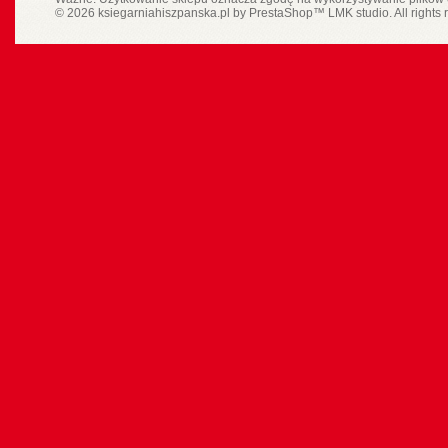
© 2026 ksiegarniahiszpanska.pl by
PrestaShop
™
LMK studio
. All rights