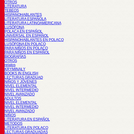
OTROS
LITERATURA
TEBEOS
HISPANOHABLANTES
LITERATURA ESPAÑOLA
LITERATURA LATINOAMERICANA
LUSÓFONA
POLACA EN ESPAÑOL
UNIVERSAL EN ESPAÑOL
HISPANOHABLANTES EN POLACO
LUSÓFONA EN POLACO
PARA NIÑOS EN POLACO
PARA NIÑOS EN ESPAÑOL
BIOGRAFÍAS
OTROS
relatos
KRYMINAŁY
BOOKS IN ENGLISH
LECTURAS GRADUAD
NIÑOS Y JÓVENES
NIVEL ELEMENTAL
NIVEL INTERMEDIO
NIVEL AVANZADO
ADULTOS
NIVEL ELEMENTAL
NIVEL INTERMEDIO
NIVEL AVANZADO
NIÑOS
LITERATURA EN ESPAÑOL
METODOS
LITERATURA EN POLACO
LECTURAS GRADUADAS