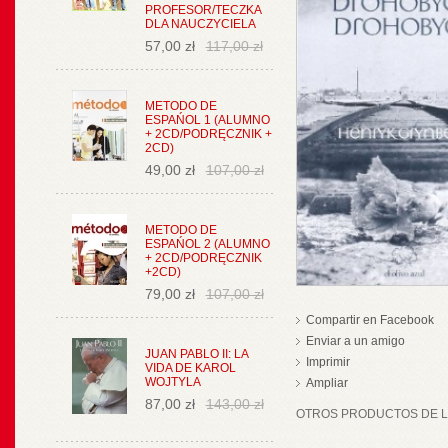
PROFESOR/TECZKA
DLA NAUCZYCIELA
57,00 zł
117,00 zł
METODO DE
ESPAŃOL 1 (ALUMNO
+ 2CD/PODRĘCZNIK +
2CD)
49,00 zł
107,00 zł
METODO DE
ESPAŃOL 2 (ALUMNO
+ 2CD/PODRĘCZNIK
+2CD)
79,00 zł
107,00 zł
Compartir en Facebook
Enviar a un amigo
JUAN PABLO II: LA
Imprimir
VIDA DE KAROL
WOJTYLA
Ampliar
87,00 zł
143,00 zł
OTROS PRODUCTOS DE LA