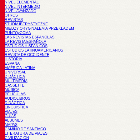
NIVEL ELEMENTAL
NIVEL INTERMEDIO
NIVEL AVANZADO
OTROS
REVISTAS
STUDIA IBERYSTYCZNE
MIĘDZY ORYGINAŁEM A PRZEKŁADEM
PUNTOyCOMA
LAS REVISTAS ESPANOLAS
LA REVISTA ESPAÑOLA
ESTUDIOS HISPANICOS
ESTUDIOS LATINOAMERICANOS
REVISTA DE OCCIDENTE
HISTORIA
ESPAÑA
AMÉRICA LATINA
UNIVERSAL
DIDÁCTICA
MULTIMEDIA
CASSETTE
MÚSICA
PELÍCULAS
AUDIOLIBROS
DIDÁCTICA
LINGÜÍSTICA
VIAJES
GUÍAS
ÁLBUMES
MAPAS
CAMINO DE SANTIAGO
LITERATURA DE VIAJES
CIVILIZACIÓN