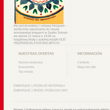
Kto jest dociekliwy i ciekawy Hiszpanii -
serdecznie zapraszamy do naszej
wrocławskiej księgarni w Zaułku Solnym
we wtorek 21 marca o 19:00 na
książkową fiestę z autorką ksiażki OLÉ!
HISZPANIA DLA DOCIEKLIWYCH!
NUESTRAS OFERTAS
INFORMACIÓN
Nuevos productos
Contacto
Descuentos
Mapa del sitio
Top ventas
EMBARQUE 1 ROZKŁAD MATERIAŁU
EMBARQUE 1 MODEL ROZKŁADU MAT.
Ważne: Użytkowanie sklepu oznacza zgodę na wykorzystywanie plików 