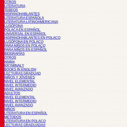
OTROS
LITERATURA
TEBEOS
HISPANOHABLANTES
LITERATURA ESPAÑOLA
LITERATURA LATINOAMERICANA
LUSÓFONA
POLACA EN ESPAÑOL
UNIVERSAL EN ESPAÑOL
HISPANOHABLANTES EN POLACO
LUSÓFONA EN POLACO
PARA NIÑOS EN POLACO
PARA NIÑOS EN ESPAÑOL
BIOGRAFÍAS
OTROS
relatos
KRYMINAŁY
BOOKS IN ENGLISH
LECTURAS GRADUAD
NIÑOS Y JÓVENES
NIVEL ELEMENTAL
NIVEL INTERMEDIO
NIVEL AVANZADO
ADULTOS
NIVEL ELEMENTAL
NIVEL INTERMEDIO
NIVEL AVANZADO
NIÑOS
LITERATURA EN ESPAÑOL
METODOS
LITERATURA EN POLACO
LECTURAS GRADUADAS