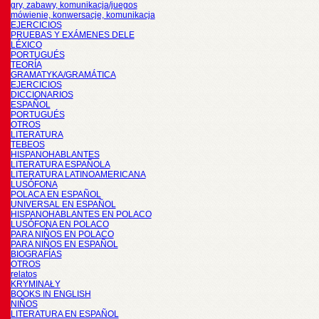
gry, zabawy, komunikacja/juegos
mówienie, konwersacje, komunikacja
EJERCICIOS
PRUEBAS Y EXÁMENES DELE
LÉXICO
PORTUGUÉS
TEORÍA
GRAMATYKA/GRAMÁTICA
EJERCICIOS
DICCIONARIOS
ESPAÑOL
PORTUGUÉS
OTROS
LITERATURA
TEBEOS
HISPANOHABLANTES
LITERATURA ESPAÑOLA
LITERATURA LATINOAMERICANA
LUSÓFONA
POLACA EN ESPAÑOL
UNIVERSAL EN ESPAÑOL
HISPANOHABLANTES EN POLACO
LUSÓFONA EN POLACO
PARA NIÑOS EN POLACO
PARA NIÑOS EN ESPAÑOL
BIOGRAFÍAS
OTROS
relatos
KRYMINAŁY
BOOKS IN ENGLISH
NIÑOS
LITERATURA EN ESPAÑOL