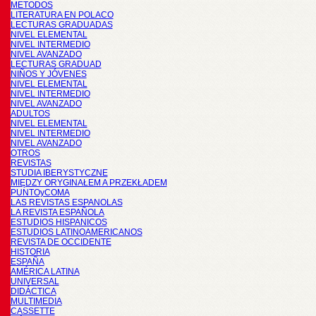
METODOS
LITERATURA EN POLACO
LECTURAS GRADUADAS
NIVEL ELEMENTAL
NIVEL INTERMEDIO
NIVEL AVANZADO
LECTURAS GRADUAD
NIÑOS Y JÓVENES
NIVEL ELEMENTAL
NIVEL INTERMEDIO
NIVEL AVANZADO
ADULTOS
NIVEL ELEMENTAL
NIVEL INTERMEDIO
NIVEL AVANZADO
OTROS
REVISTAS
STUDIA IBERYSTYCZNE
MIĘDZY ORYGINAŁEM A PRZEKŁADEM
PUNTOyCOMA
LAS REVISTAS ESPANOLAS
LA REVISTA ESPAÑOLA
ESTUDIOS HISPANICOS
ESTUDIOS LATINOAMERICANOS
REVISTA DE OCCIDENTE
HISTORIA
ESPAÑA
AMÉRICA LATINA
UNIVERSAL
DIDÁCTICA
MULTIMEDIA
CASSETTE