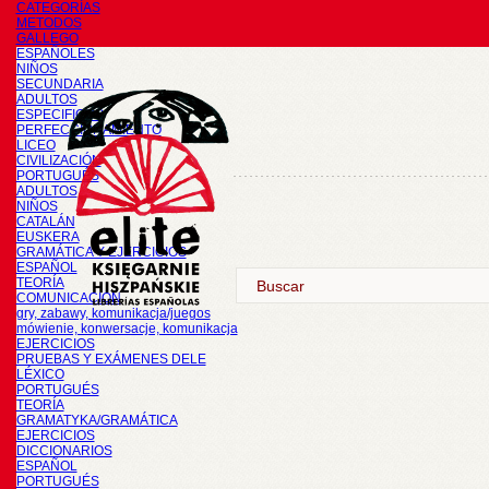
CATEGORÍAS
METODOS
GALLEGO
ESPAÑOLES
NIÑOS
SECUNDARIA
ADULTOS
ESPECIFICOS
PERFECCIONAMIENTO
LICEO
CIVILIZACIÓN
PORTUGUÉS
ADULTOS
NIÑOS
CATALÁN
EUSKERA
GRAMÁTICA Y EJERCICIOS
ESPAÑOL
TEORÍA
COMUNICACIÓN
gry, zabawy, komunikacja/juegos
mówienie, konwersacje, komunikacja
EJERCICIOS
PRUEBAS Y EXÁMENES DELE
LÉXICO
PORTUGUÉS
TEORÍA
GRAMATYKA/GRAMÁTICA
EJERCICIOS
DICCIONARIOS
ESPAÑOL
PORTUGUÉS