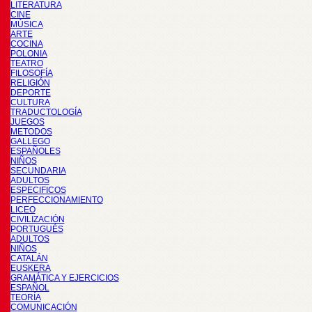
LITERATURA
CINE
MÚSICA
ARTE
COCINA
POLONIA
TEATRO
FILOSOFÍA
RELIGIÓN
DEPORTE
CULTURA
TRADUCTOLOGÍA
JUEGOS
METODOS
GALLEGO
ESPAÑOLES
NIÑOS
SECUNDARIA
ADULTOS
ESPECIFICOS
PERFECCIONAMIENTO
LICEO
CIVILIZACIÓN
PORTUGUÉS
ADULTOS
NIÑOS
CATALÁN
EUSKERA
GRAMÁTICA Y EJERCICIOS
ESPAÑOL
TEORÍA
COMUNICACIÓN