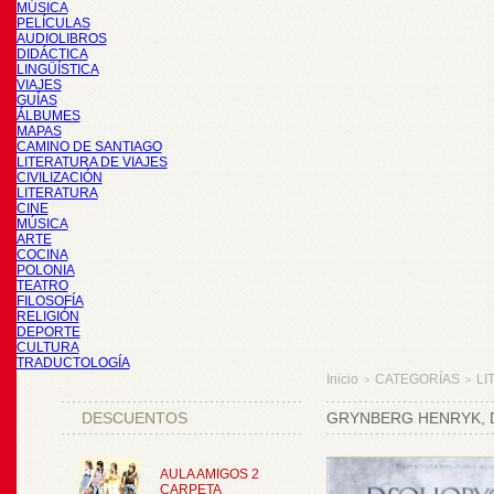
MÚSICA
PELÍCULAS
AUDIOLIBROS
DIDÁCTICA
LINGÜÍSTICA
VIAJES
GUÍAS
ÁLBUMES
MAPAS
CAMINO DE SANTIAGO
LITERATURA DE VIAJES
CIVILIZACIÓN
LITERATURA
CINE
MÚSICA
ARTE
COCINA
POLONIA
TEATRO
FILOSOFÍA
RELIGIÓN
DEPORTE
CULTURA
TRADUCTOLOGÍA
Inicio
CATEGORÍAS
LI
>
>
DESCUENTOS
GRYNBERG HENRYK,
AULA AMIGOS 2
CARPETA