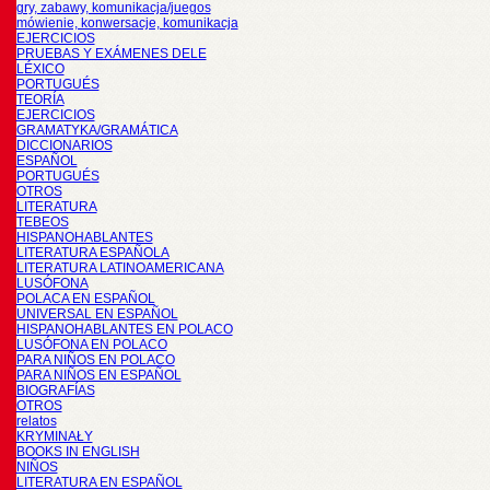
gry, zabawy, komunikacja/juegos
mówienie, konwersacje, komunikacja
EJERCICIOS
PRUEBAS Y EXÁMENES DELE
LÉXICO
PORTUGUÉS
TEORÍA
EJERCICIOS
GRAMATYKA/GRAMÁTICA
DICCIONARIOS
ESPAÑOL
PORTUGUÉS
OTROS
LITERATURA
TEBEOS
HISPANOHABLANTES
LITERATURA ESPAÑOLA
LITERATURA LATINOAMERICANA
LUSÓFONA
POLACA EN ESPAÑOL
UNIVERSAL EN ESPAÑOL
HISPANOHABLANTES EN POLACO
LUSÓFONA EN POLACO
PARA NIÑOS EN POLACO
PARA NIÑOS EN ESPAÑOL
BIOGRAFÍAS
OTROS
relatos
KRYMINAŁY
BOOKS IN ENGLISH
NIÑOS
LITERATURA EN ESPAÑOL