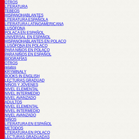
OTROS
LITERATURA
TEBEOS
HISPANOHABLANTES
LITERATURA ESPAÑOLA
LITERATURA LATINOAMERICANA
LUSÓFONA
POLACA EN ESPAÑOL
UNIVERSAL EN ESPAÑOL
HISPANOHABLANTES EN POLACO
LUSÓFONA EN POLACO
PARA NIÑOS EN POLACO
PARA NIÑOS EN ESPAÑOL
BIOGRAFÍAS
OTROS
relatos
KRYMINAŁY
BOOKS IN ENGLISH
LECTURAS GRADUAD
NIÑOS Y JÓVENES
NIVEL ELEMENTAL
NIVEL INTERMEDIO
NIVEL AVANZADO
ADULTOS
NIVEL ELEMENTAL
NIVEL INTERMEDIO
NIVEL AVANZADO
NIÑOS
LITERATURA EN ESPAÑOL
METODOS
LITERATURA EN POLACO
LECTURAS GRADUADAS