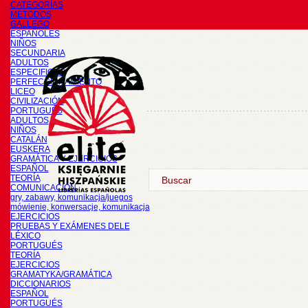
CATEGORÍAS
METODOS
GALLEGO
ESPAÑOLES
NIÑOS
SECUNDARIA
ADULTOS
ESPECIFICOS
PERFECCIONAMIENTO
LICEO
CIVILIZACIÓN
PORTUGUÉS
ADULTOS
NIÑOS
CATALÁN
EUSKERA
GRAMÁTICA Y EJERCICIOS
ESPAÑOL
TEORÍA
COMUNICACIÓN
gry, zabawy, komunikacja/juegos
mówienie, konwersacje, komunikacja
EJERCICIOS
PRUEBAS Y EXÁMENES DELE
LÉXICO
PORTUGUÉS
TEORÍA
EJERCICIOS
GRAMATYKA/GRAMÁTICA
DICCIONARIOS
ESPAÑOL
PORTUGUÉS