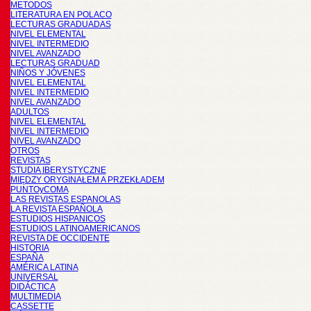
METODOS
LITERATURA EN POLACO
LECTURAS GRADUADAS
NIVEL ELEMENTAL
NIVEL INTERMEDIO
NIVEL AVANZADO
LECTURAS GRADUAD
NIÑOS Y JÓVENES
NIVEL ELEMENTAL
NIVEL INTERMEDIO
NIVEL AVANZADO
ADULTOS
NIVEL ELEMENTAL
NIVEL INTERMEDIO
NIVEL AVANZADO
OTROS
REVISTAS
STUDIA IBERYSTYCZNE
MIĘDZY ORYGINAŁEM A PRZEKŁADEM
PUNTOyCOMA
LAS REVISTAS ESPANOLAS
LA REVISTA ESPAÑOLA
ESTUDIOS HISPANICOS
ESTUDIOS LATINOAMERICANOS
REVISTA DE OCCIDENTE
HISTORIA
ESPAÑA
AMÉRICA LATINA
UNIVERSAL
DIDÁCTICA
MULTIMEDIA
CASSETTE