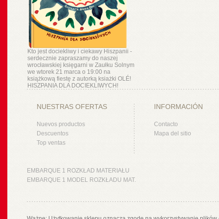
Kto jest dociekliwy i ciekawy Hiszpanii -
serdecznie zapraszamy do naszej
wrocławskiej księgarni w Zaułku Solnym
we wtorek 21 marca o 19:00 na
książkową fiestę z autorką ksiażki OLÉ!
HISZPANIA DLA DOCIEKLIWYCH!
NUESTRAS OFERTAS
INFORMACIÓN
Nuevos productos
Contacto
Descuentos
Mapa del sitio
Top ventas
EMBARQUE 1 ROZKŁAD MATERIAŁU
EMBARQUE 1 MODEL ROZKŁADU MAT.
Ważne: Użytkowanie sklepu oznacza zgodę na wykorzystywanie plików 