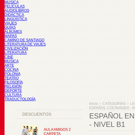
MÚSICA
PELÍCULAS
AUDIOLIBROS
DIDÁCTICA
LINGÜÍSTICA
VIAJES
GUÍAS
ÁLBUMES
MAPAS
CAMINO DE SANTIAGO
LITERATURA DE VIAJES
CIVILIZACIÓN
LITERATURA
CINE
MÚSICA
ARTE
COCINA
POLONIA
TEATRO
FILOSOFÍA
RELIGIÓN
DEPORTE
CULTURA
TRADUCTOLOGÍA
Inicio
CATEGORÍAS
LE
>
>
ESPAÑOL COCINANDO - N
DESCUENTOS
ESPAÑOL EN
- NIVEL B1
AULA AMIGOS 2
CARPETA