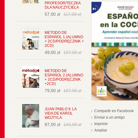
PROFESOR/TECZKA
DLA NAUCZYCIELA
57,00 zł
117,00 zł
METODO DE
ESPAŃOL 1 (ALUMNO
+ 2CD/PODRĘCZNIK +
2CD)
49,00 zł
107,00 zł
METODO DE
ESPAŃOL 2 (ALUMNO
+ 2CD/PODRĘCZNIK
+2CD)
79,00 zł
107,00 zł
JUAN PABLO II: LA
Compartir en Facebook
VIDA DE KAROL
Enviar a un amigo
WOJTYLA
Imprimir
87,00 zł
143,00 zł
Ampliar