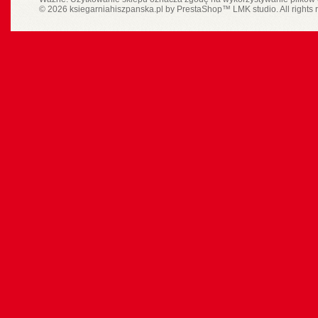
© 2026 ksiegarniahiszpanska.pl by
PrestaShop
™
LMK studio
. All rights