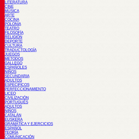
LITERATURA
CINE
MÚSICA
ARTE
COCINA
POLONIA
TEATRO
FILOSOFÍA
RELIGIÓN
DEPORTE
CULTURA
TRADUCTOLOGÍA
JUEGOS
METODOS
GALLEGO
ESPAÑOLES
NIÑOS
SECUNDARIA
ADULTOS
ESPECIFICOS
PERFECCIONAMIENTO
LICEO
CIVILIZACIÓN
PORTUGUÉS
ADULTOS
NIÑOS
CATALÁN
EUSKERA
GRAMÁTICA Y EJERCICIOS
ESPAÑOL
TEORÍA
COMUNICACIÓN