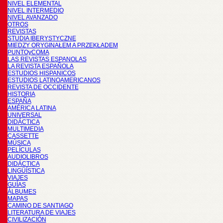
NIVEL ELEMENTAL
NIVEL INTERMEDIO
NIVEL AVANZADO
OTROS
REVISTAS
STUDIA IBERYSTYCZNE
MIĘDZY ORYGINAŁEM A PRZEKŁADEM
PUNTOyCOMA
LAS REVISTAS ESPANOLAS
LA REVISTA ESPAÑOLA
ESTUDIOS HISPANICOS
ESTUDIOS LATINOAMERICANOS
REVISTA DE OCCIDENTE
HISTORIA
ESPAÑA
AMÉRICA LATINA
UNIVERSAL
DIDÁCTICA
MULTIMEDIA
CASSETTE
MÚSICA
PELÍCULAS
AUDIOLIBROS
DIDÁCTICA
LINGÜÍSTICA
VIAJES
GUÍAS
ÁLBUMES
MAPAS
CAMINO DE SANTIAGO
LITERATURA DE VIAJES
CIVILIZACIÓN