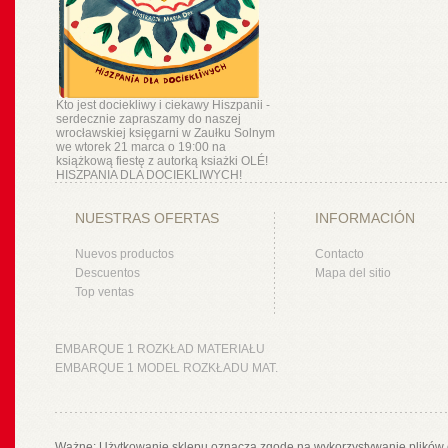
Kto jest dociekliwy i ciekawy Hiszpanii -
serdecznie zapraszamy do naszej
wrocławskiej księgarni w Zaułku Solnym
we wtorek 21 marca o 19:00 na
książkową fiestę z autorką ksiażki OLÉ!
HISZPANIA DLA DOCIEKLIWYCH!
NUESTRAS OFERTAS
INFORMACIÓN
Nuevos productos
Contacto
Descuentos
Mapa del sitio
Top ventas
EMBARQUE 1 ROZKŁAD MATERIAŁU
EMBARQUE 1 MODEL ROZKŁADU MAT.
Ważne: Użytkowanie sklepu oznacza zgodę na wykorzystywanie plików 