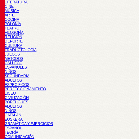
LITERATURA
CINE
MÚSICA
ARTE
COCINA
POLONIA
TEATRO
FILOSOFÍA
RELIGIÓN
DEPORTE
CULTURA
TRADUCTOLOGÍA
JUEGOS
METODOS
GALLEGO
ESPAÑOLES
NIÑOS
SECUNDARIA
ADULTOS
ESPECIFICOS
PERFECCIONAMIENTO
LICEO
CIVILIZACIÓN
PORTUGUÉS
ADULTOS
NIÑOS
CATALÁN
EUSKERA
GRAMÁTICA Y EJERCICIOS
ESPAÑOL
TEORÍA
COMUNICACIÓN