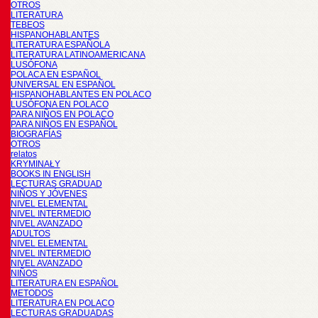
OTROS
LITERATURA
TEBEOS
HISPANOHABLANTES
LITERATURA ESPAÑOLA
LITERATURA LATINOAMERICANA
LUSÓFONA
POLACA EN ESPAÑOL
UNIVERSAL EN ESPAÑOL
HISPANOHABLANTES EN POLACO
LUSÓFONA EN POLACO
PARA NIÑOS EN POLACO
PARA NIÑOS EN ESPAÑOL
BIOGRAFÍAS
OTROS
relatos
KRYMINAŁY
BOOKS IN ENGLISH
LECTURAS GRADUAD
NIÑOS Y JÓVENES
NIVEL ELEMENTAL
NIVEL INTERMEDIO
NIVEL AVANZADO
ADULTOS
NIVEL ELEMENTAL
NIVEL INTERMEDIO
NIVEL AVANZADO
NIÑOS
LITERATURA EN ESPAÑOL
METODOS
LITERATURA EN POLACO
LECTURAS GRADUADAS