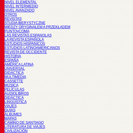
NIVEL ELEMENTAL
NIVEL INTERMEDIO
NIVEL AVANZADO
OTROS
REVISTAS
STUDIA IBERYSTYCZNE
MIĘDZY ORYGINAŁEM A PRZEKŁADEM
PUNTOyCOMA
LAS REVISTAS ESPANOLAS
LA REVISTA ESPAÑOLA
ESTUDIOS HISPANICOS
ESTUDIOS LATINOAMERICANOS
REVISTA DE OCCIDENTE
HISTORIA
ESPAÑA
AMÉRICA LATINA
UNIVERSAL
DIDÁCTICA
MULTIMEDIA
CASSETTE
MÚSICA
PELÍCULAS
AUDIOLIBROS
DIDÁCTICA
LINGÜÍSTICA
VIAJES
GUÍAS
ÁLBUMES
MAPAS
CAMINO DE SANTIAGO
LITERATURA DE VIAJES
CIVILIZACIÓN