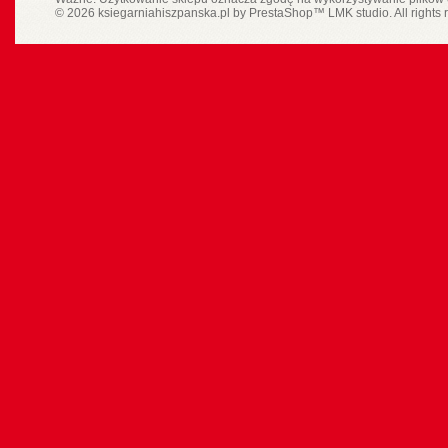
© 2026 ksiegarniahiszpanska.pl by
PrestaShop
™
LMK studio
. All rights