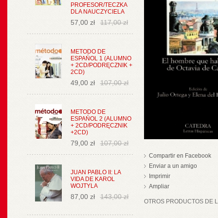
PROFESOR/TECZKA
DLA NAUCZYCIELA
57,00 zł
117,00 zł
METODO DE
ESPAŃOL 1 (ALUMNO
+ 2CD/PODRĘCZNIK +
2CD)
49,00 zł
107,00 zł
METODO DE
ESPAŃOL 2 (ALUMNO
+ 2CD/PODRĘCZNIK
+2CD)
79,00 zł
107,00 zł
Compartir en Facebook
Enviar a un amigo
JUAN PABLO II: LA
Imprimir
VIDA DE KAROL
WOJTYLA
Ampliar
87,00 zł
143,00 zł
OTROS PRODUCTOS DE LA