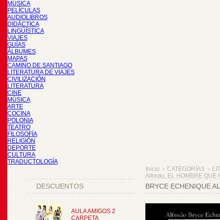
MÚSICA
PELÍCULAS
AUDIOLIBROS
DIDÁCTICA
LINGÜÍSTICA
VIAJES
GUÍAS
ÁLBUMES
MAPAS
CAMINO DE SANTIAGO
LITERATURA DE VIAJES
CIVILIZACIÓN
LITERATURA
CINE
MÚSICA
ARTE
COCINA
POLONIA
TEATRO
FILOSOFÍA
RELIGIÓN
DEPORTE
CULTURA
TRADUCTOLOGÍA
Inicio
CATEGORÍAS
LI
>
>
Alfredo, EL HOMBRE QUE
DESCUENTOS
BRYCE ECHENIQUE AL
AULA AMIGOS 2
CARPETA