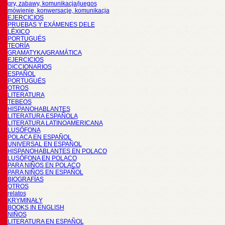
gry, zabawy, komunikacja/juegos
mówienie, konwersacje, komunikacja
EJERCICIOS
PRUEBAS Y EXÁMENES DELE
LÉXICO
PORTUGUÉS
TEORÍA
GRAMATYKA/GRAMÁTICA
EJERCICIOS
DICCIONARIOS
ESPAÑOL
PORTUGUÉS
OTROS
LITERATURA
TEBEOS
HISPANOHABLANTES
LITERATURA ESPAÑOLA
LITERATURA LATINOAMERICANA
LUSÓFONA
POLACA EN ESPAÑOL
UNIVERSAL EN ESPAÑOL
HISPANOHABLANTES EN POLACO
LUSÓFONA EN POLACO
PARA NIÑOS EN POLACO
PARA NIÑOS EN ESPAÑOL
BIOGRAFÍAS
OTROS
relatos
KRYMINAŁY
BOOKS IN ENGLISH
NIÑOS
LITERATURA EN ESPAÑOL