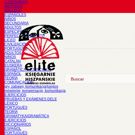
CATEGORÍAS
METODOS
GALLEGO
ESPAÑOLES
NIÑOS
SECUNDARIA
ADULTOS
ESPECIFICOS
PERFECCIONAMIENTO
LICEO
CIVILIZACIÓN
PORTUGUÉS
ADULTOS
NIÑOS
CATALÁN
EUSKERA
GRAMÁTICA Y EJERCICIOS
ESPAÑOL
TEORÍA
COMUNICACIÓN
gry, zabawy, komunikacja/juegos
mówienie, konwersacje, komunikacja
EJERCICIOS
PRUEBAS Y EXÁMENES DELE
LÉXICO
PORTUGUÉS
TEORÍA
GRAMATYKA/GRAMÁTICA
EJERCICIOS
DICCIONARIOS
ESPAÑOL
PORTUGUÉS