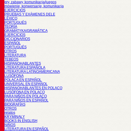
gry, zabawy, komunikacja/juegos
mówienie, konwersacje, komunikacja
EJERCICIOS
PRUEBAS Y EXÁMENES DELE
LÉXICO
PORTUGUÉS
TEORÍA
GRAMATYKA/GRAMÁTICA
EJERCICIOS
DICCIONARIOS
ESPAÑOL
PORTUGUÉS
OTROS
LITERATURA
TEBEOS
HISPANOHABLANTES
LITERATURA ESPAÑOLA
LITERATURA LATINOAMERICANA
LUSÓFONA
POLACA EN ESPAÑOL
UNIVERSAL EN ESPAÑOL
HISPANOHABLANTES EN POLACO
LUSÓFONA EN POLACO
PARA NIÑOS EN POLACO
PARA NIÑOS EN ESPAÑOL
BIOGRAFÍAS
OTROS
relatos
KRYMINAŁY
BOOKS IN ENGLISH
NIÑOS
LITERATURA EN ESPAÑOL