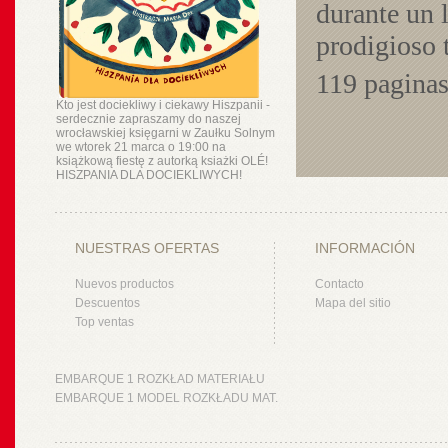
durante un 
prodigioso 
119 paginas
Kto jest dociekliwy i ciekawy Hiszpanii -
serdecznie zapraszamy do naszej
wrocławskiej księgarni w Zaułku Solnym
we wtorek 21 marca o 19:00 na
książkową fiestę z autorką ksiażki OLÉ!
HISZPANIA DLA DOCIEKLIWYCH!
NUESTRAS OFERTAS
INFORMACIÓN
Nuevos productos
Contacto
Descuentos
Mapa del sitio
Top ventas
EMBARQUE 1 ROZKŁAD MATERIAŁU
EMBARQUE 1 MODEL ROZKŁADU MAT.