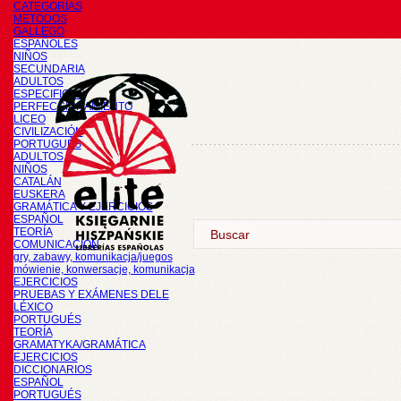
CATEGORÍAS
METODOS
GALLEGO
ESPAÑOLES
NIÑOS
SECUNDARIA
ADULTOS
ESPECIFICOS
PERFECCIONAMIENTO
LICEO
CIVILIZACIÓN
PORTUGUÉS
ADULTOS
NIÑOS
CATALÁN
EUSKERA
GRAMÁTICA Y EJERCICIOS
ESPAÑOL
TEORÍA
COMUNICACIÓN
gry, zabawy, komunikacja/juegos
mówienie, konwersacje, komunikacja
EJERCICIOS
PRUEBAS Y EXÁMENES DELE
LÉXICO
PORTUGUÉS
TEORÍA
GRAMATYKA/GRAMÁTICA
EJERCICIOS
DICCIONARIOS
ESPAÑOL
PORTUGUÉS