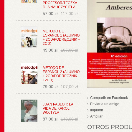
PROFESOR/TECZKA
DLA NAUCZYCIELA
57,00 zł
117,00 zł
METODO DE
ESPAŃOL 1 (ALUMNO
+ 2CD/PODRĘCZNIK +
2CD)
49,00 zł
107,00 zł
METODO DE
ESPAŃOL 2 (ALUMNO
+ 2CD/PODRĘCZNIK
+2CD)
79,00 zł
107,00 zł
Compartir en Facebook
Enviar a un amigo
JUAN PABLO II: LA
VIDA DE KAROL
Imprimir
WOJTYLA
Ampliar
87,00 zł
143,00 zł
OTROS PRODUC