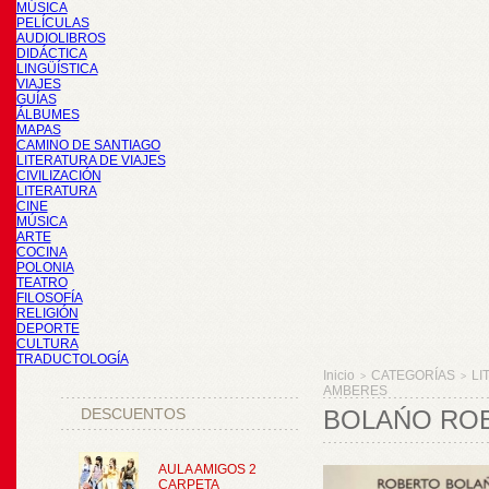
MÚSICA
PELÍCULAS
AUDIOLIBROS
DIDÁCTICA
LINGÜÍSTICA
VIAJES
GUÍAS
ÁLBUMES
MAPAS
CAMINO DE SANTIAGO
LITERATURA DE VIAJES
CIVILIZACIÓN
LITERATURA
CINE
MÚSICA
ARTE
COCINA
POLONIA
TEATRO
FILOSOFÍA
RELIGIÓN
DEPORTE
CULTURA
TRADUCTOLOGÍA
Inicio
CATEGORÍAS
LI
>
>
AMBERES
DESCUENTOS
BOLAŃO RO
AULA AMIGOS 2
CARPETA