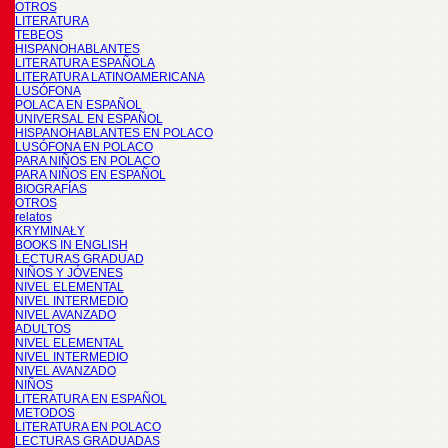
OTROS
LITERATURA
TEBEOS
HISPANOHABLANTES
LITERATURA ESPAÑOLA
LITERATURA LATINOAMERICANA
LUSÓFONA
POLACA EN ESPAÑOL
UNIVERSAL EN ESPAÑOL
HISPANOHABLANTES EN POLACO
LUSÓFONA EN POLACO
PARA NIÑOS EN POLACO
PARA NIÑOS EN ESPAÑOL
BIOGRAFÍAS
OTROS
relatos
KRYMINAŁY
BOOKS IN ENGLISH
LECTURAS GRADUAD
NIÑOS Y JÓVENES
NIVEL ELEMENTAL
NIVEL INTERMEDIO
NIVEL AVANZADO
ADULTOS
NIVEL ELEMENTAL
NIVEL INTERMEDIO
NIVEL AVANZADO
NIÑOS
LITERATURA EN ESPAÑOL
METODOS
LITERATURA EN POLACO
LECTURAS GRADUADAS