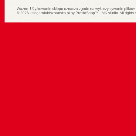
Ważne: Użytkowanie sklepu oznacza zgodę na wykorzystywanie plików 
© 2026 ksiegarniahiszpanska.pl by
PrestaShop
™
LMK studio
. All rights