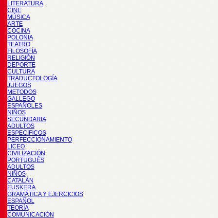
LITERATURA
CINE
MÚSICA
ARTE
COCINA
POLONIA
TEATRO
FILOSOFÍA
RELIGIÓN
DEPORTE
CULTURA
TRADUCTOLOGÍA
JUEGOS
METODOS
GALLEGO
ESPAÑOLES
NIÑOS
SECUNDARIA
ADULTOS
ESPECIFICOS
PERFECCIONAMIENTO
LICEO
CIVILIZACIÓN
PORTUGUÉS
ADULTOS
NIÑOS
CATALÁN
EUSKERA
GRAMÁTICA Y EJERCICIOS
ESPAÑOL
TEORÍA
COMUNICACIÓN