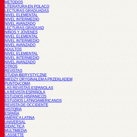
METODOS
LITERATURA EN POLACO
LECTURAS GRADUADAS
NIVEL ELEMENTAL
NIVEL INTERMEDIO
NIVEL AVANZADO
LECTURAS GRADUAD
NIÑOS Y JÓVENES
NIVEL ELEMENTAL
NIVEL INTERMEDIO
NIVEL AVANZADO
ADULTOS
NIVEL ELEMENTAL
NIVEL INTERMEDIO
NIVEL AVANZADO
OTROS
REVISTAS
STUDIA IBERYSTYCZNE
MIĘDZY ORYGINAŁEM A PRZEKŁADEM
PUNTOyCOMA
LAS REVISTAS ESPANOLAS
LA REVISTA ESPAÑOLA
ESTUDIOS HISPANICOS
ESTUDIOS LATINOAMERICANOS
REVISTA DE OCCIDENTE
HISTORIA
ESPAÑA
AMÉRICA LATINA
UNIVERSAL
DIDÁCTICA
MULTIMEDIA
CASSETTE