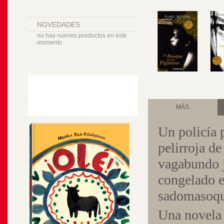
NOVEDADES
no hay nuevos productos en este
momento
MÁS
Un policía 
pelirroja de
vagabundo j
congelado e
sadomasoqui
Una novela q