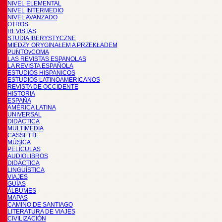
NIVEL ELEMENTAL
NIVEL INTERMEDIO
NIVEL AVANZADO
OTROS
REVISTAS
STUDIA IBERYSTYCZNE
MIĘDZY ORYGINAŁEM A PRZEKŁADEM
PUNTOyCOMA
LAS REVISTAS ESPANOLAS
LA REVISTA ESPAÑOLA
ESTUDIOS HISPANICOS
ESTUDIOS LATINOAMERICANOS
REVISTA DE OCCIDENTE
HISTORIA
ESPAÑA
AMÉRICA LATINA
UNIVERSAL
DIDÁCTICA
MULTIMEDIA
CASSETTE
MÚSICA
PELÍCULAS
AUDIOLIBROS
DIDÁCTICA
LINGÜÍSTICA
VIAJES
GUÍAS
ÁLBUMES
MAPAS
CAMINO DE SANTIAGO
LITERATURA DE VIAJES
CIVILIZACIÓN