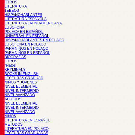
OTROS
LITERATURA
TEBEOS
HISPANOHABLANTES
LITERATURA ESPAÑOLA
LITERATURA LATINOAMERICANA
LUSÓFONA
POLACA EN ESPAÑOL
UNIVERSAL EN ESPAÑOL
HISPANOHABLANTES EN POLACO
LUSÓFONA EN POLACO
PARA NIÑOS EN POLACO
PARA NIÑOS EN ESPAÑOL
BIOGRAFÍAS
OTROS
relatos
KRYMINAŁY
BOOKS IN ENGLISH
LECTURAS GRADUAD
NIÑOS Y JÓVENES
NIVEL ELEMENTAL
NIVEL INTERMEDIO
NIVEL AVANZADO
ADULTOS
NIVEL ELEMENTAL
NIVEL INTERMEDIO
NIVEL AVANZADO
NIÑOS
LITERATURA EN ESPAÑOL
METODOS
LITERATURA EN POLACO
LECTURAS GRADUADAS