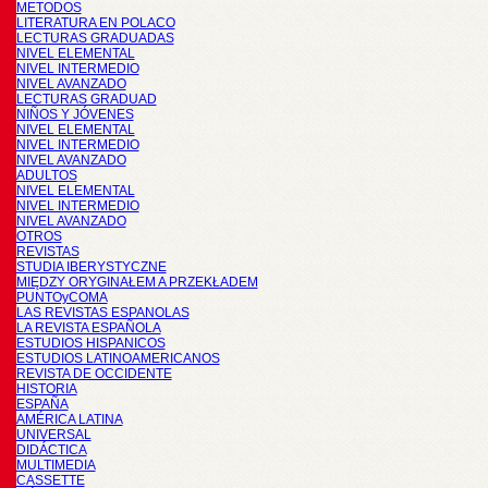
METODOS
LITERATURA EN POLACO
LECTURAS GRADUADAS
NIVEL ELEMENTAL
NIVEL INTERMEDIO
NIVEL AVANZADO
LECTURAS GRADUAD
NIÑOS Y JÓVENES
NIVEL ELEMENTAL
NIVEL INTERMEDIO
NIVEL AVANZADO
ADULTOS
NIVEL ELEMENTAL
NIVEL INTERMEDIO
NIVEL AVANZADO
OTROS
REVISTAS
STUDIA IBERYSTYCZNE
MIĘDZY ORYGINAŁEM A PRZEKŁADEM
PUNTOyCOMA
LAS REVISTAS ESPANOLAS
LA REVISTA ESPAÑOLA
ESTUDIOS HISPANICOS
ESTUDIOS LATINOAMERICANOS
REVISTA DE OCCIDENTE
HISTORIA
ESPAÑA
AMÉRICA LATINA
UNIVERSAL
DIDÁCTICA
MULTIMEDIA
CASSETTE