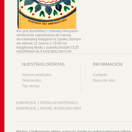
Kto jest dociekliwy i ciekawy Hiszpanii -
serdecznie zapraszamy do naszej
wrocławskiej księgarni w Zaułku Solnym
we wtorek 21 marca o 19:00 na
książkową fiestę z autorką ksiażki OLÉ!
HISZPANIA DLA DOCIEKLIWYCH!
NUESTRAS OFERTAS
INFORMACIÓN
Nuevos productos
Contacto
Descuentos
Mapa del sitio
Top ventas
EMBARQUE 1 ROZKŁAD MATERIAŁU
EMBARQUE 1 MODEL ROZKŁADU MAT.
Ważne: Użytkowanie sklepu oznacza zgodę na wykorzystywanie plików 