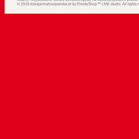
© 2026 ksiegarniahiszpanska.pl by
PrestaShop
™
LMK studio
. All rights