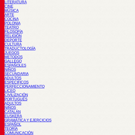
LITERATURA
CINE
MÚSICA
ARTE
COCINA
POLONIA
TEATRO
FILOSOFÍA
RELIGIÓN
DEPORTE
CULTURA
TRADUCTOLOGÍA
JUEGOS
METODOS
GALLEGO
ESPAÑOLES
NIÑOS
SECUNDARIA
ADULTOS
ESPECIFICOS
PERFECCIONAMIENTO
LICEO
CIVILIZACIÓN
PORTUGUÉS
ADULTOS
NIÑOS
CATALÁN
EUSKERA
GRAMÁTICA Y EJERCICIOS
ESPAÑOL
TEORÍA
COMUNICACIÓN