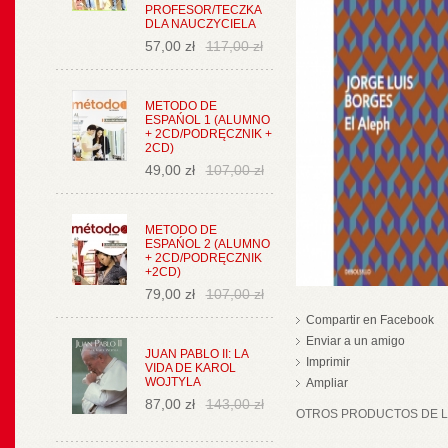
PROFESOR/TECZKA
DLA NAUCZYCIELA
57,00 zł
117,00 zł
METODO DE
ESPAŃOL 1 (ALUMNO
+ 2CD/PODRĘCZNIK +
2CD)
49,00 zł
107,00 zł
METODO DE
ESPAŃOL 2 (ALUMNO
+ 2CD/PODRĘCZNIK
+2CD)
79,00 zł
107,00 zł
Compartir en Facebook
Enviar a un amigo
JUAN PABLO II: LA
Imprimir
VIDA DE KAROL
WOJTYLA
Ampliar
87,00 zł
143,00 zł
OTROS PRODUCTOS DE LA