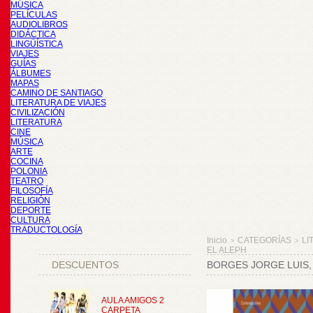
MÚSICA
PELÍCULAS
AUDIOLIBROS
DIDÁCTICA
LINGÜÍSTICA
VIAJES
GUÍAS
ÁLBUMES
MAPAS
CAMINO DE SANTIAGO
LITERATURA DE VIAJES
CIVILIZACIÓN
LITERATURA
CINE
MÚSICA
ARTE
COCINA
POLONIA
TEATRO
FILOSOFÍA
RELIGIÓN
DEPORTE
CULTURA
TRADUCTOLOGÍA
Inicio
CATEGORÍAS
LI
>
>
EL ALEPH
DESCUENTOS
BORGES JORGE LUIS,
AULA AMIGOS 2
CARPETA