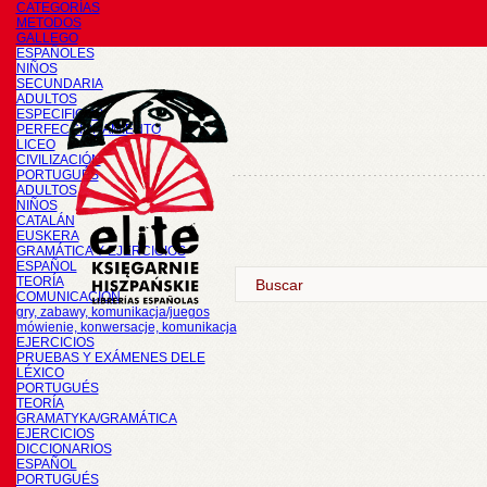
CATEGORÍAS
METODOS
GALLEGO
ESPAÑOLES
NIÑOS
SECUNDARIA
ADULTOS
ESPECIFICOS
PERFECCIONAMIENTO
LICEO
CIVILIZACIÓN
PORTUGUÉS
ADULTOS
NIÑOS
CATALÁN
EUSKERA
GRAMÁTICA Y EJERCICIOS
ESPAÑOL
TEORÍA
COMUNICACIÓN
gry, zabawy, komunikacja/juegos
mówienie, konwersacje, komunikacja
EJERCICIOS
PRUEBAS Y EXÁMENES DELE
LÉXICO
PORTUGUÉS
TEORÍA
GRAMATYKA/GRAMÁTICA
EJERCICIOS
DICCIONARIOS
ESPAÑOL
PORTUGUÉS