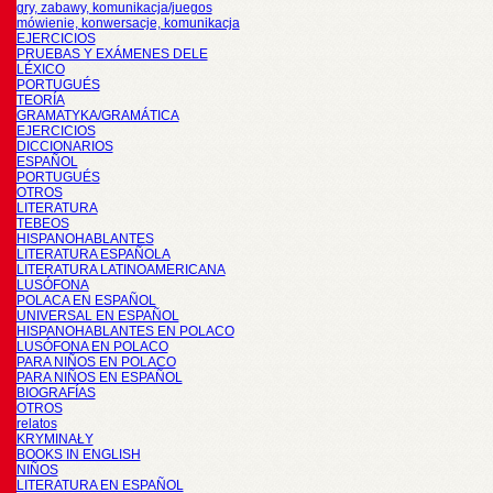
gry, zabawy, komunikacja/juegos
mówienie, konwersacje, komunikacja
EJERCICIOS
PRUEBAS Y EXÁMENES DELE
LÉXICO
PORTUGUÉS
TEORÍA
GRAMATYKA/GRAMÁTICA
EJERCICIOS
DICCIONARIOS
ESPAÑOL
PORTUGUÉS
OTROS
LITERATURA
TEBEOS
HISPANOHABLANTES
LITERATURA ESPAÑOLA
LITERATURA LATINOAMERICANA
LUSÓFONA
POLACA EN ESPAÑOL
UNIVERSAL EN ESPAÑOL
HISPANOHABLANTES EN POLACO
LUSÓFONA EN POLACO
PARA NIÑOS EN POLACO
PARA NIÑOS EN ESPAÑOL
BIOGRAFÍAS
OTROS
relatos
KRYMINAŁY
BOOKS IN ENGLISH
NIÑOS
LITERATURA EN ESPAÑOL