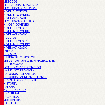
METODOS
LITERATURA EN POLACO
LECTURAS GRADUADAS
NIVEL ELEMENTAL
NIVEL INTERMEDIO
NIVEL AVANZADO
LECTURAS GRADUAD
NIÑOS Y JÓVENES
NIVEL ELEMENTAL
NIVEL INTERMEDIO
NIVEL AVANZADO
ADULTOS
NIVEL ELEMENTAL
NIVEL INTERMEDIO
NIVEL AVANZADO
OTROS
REVISTAS
STUDIA IBERYSTYCZNE
MIĘDZY ORYGINAŁEM A PRZEKŁADEM
PUNTOyCOMA
LAS REVISTAS ESPANOLAS
LA REVISTA ESPAÑOLA
ESTUDIOS HISPANICOS
ESTUDIOS LATINOAMERICANOS
REVISTA DE OCCIDENTE
HISTORIA
ESPAÑA
AMÉRICA LATINA
UNIVERSAL
DIDÁCTICA
MULTIMEDIA
CASSETTE