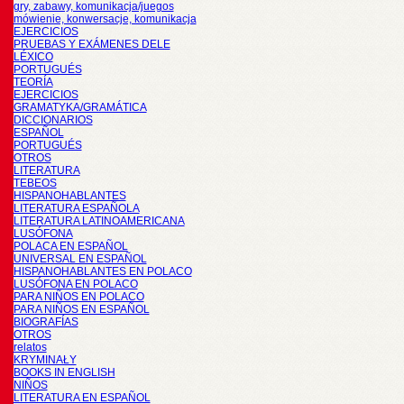
gry, zabawy, komunikacja/juegos
mówienie, konwersacje, komunikacja
EJERCICIOS
PRUEBAS Y EXÁMENES DELE
LÉXICO
PORTUGUÉS
TEORÍA
EJERCICIOS
GRAMATYKA/GRAMÁTICA
DICCIONARIOS
ESPAÑOL
PORTUGUÉS
OTROS
LITERATURA
TEBEOS
HISPANOHABLANTES
LITERATURA ESPAÑOLA
LITERATURA LATINOAMERICANA
LUSÓFONA
POLACA EN ESPAÑOL
UNIVERSAL EN ESPAÑOL
HISPANOHABLANTES EN POLACO
LUSÓFONA EN POLACO
PARA NIÑOS EN POLACO
PARA NIÑOS EN ESPAÑOL
BIOGRAFÍAS
OTROS
relatos
KRYMINAŁY
BOOKS IN ENGLISH
NIÑOS
LITERATURA EN ESPAÑOL