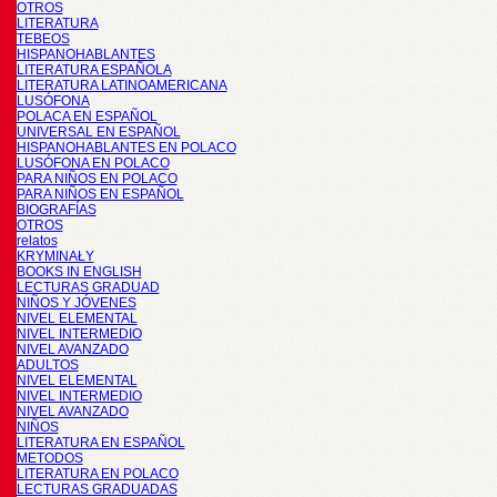
OTROS
LITERATURA
TEBEOS
HISPANOHABLANTES
LITERATURA ESPAÑOLA
LITERATURA LATINOAMERICANA
LUSÓFONA
POLACA EN ESPAÑOL
UNIVERSAL EN ESPAÑOL
HISPANOHABLANTES EN POLACO
LUSÓFONA EN POLACO
PARA NIÑOS EN POLACO
PARA NIÑOS EN ESPAÑOL
BIOGRAFÍAS
OTROS
relatos
KRYMINAŁY
BOOKS IN ENGLISH
LECTURAS GRADUAD
NIÑOS Y JÓVENES
NIVEL ELEMENTAL
NIVEL INTERMEDIO
NIVEL AVANZADO
ADULTOS
NIVEL ELEMENTAL
NIVEL INTERMEDIO
NIVEL AVANZADO
NIÑOS
LITERATURA EN ESPAÑOL
METODOS
LITERATURA EN POLACO
LECTURAS GRADUADAS