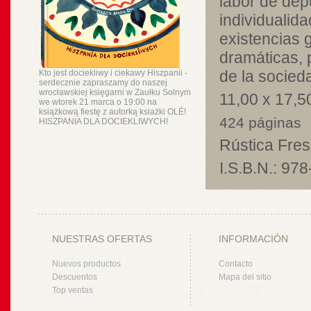
labor de dep
individualid
existencias 
dramáticas, 
de la socie
Kto jest dociekliwy i ciekawy Hiszpanii -
serdecznie zapraszamy do naszej
wrocławskiej księgarni w Zaułku Solnym
11,00 x 17,5
we wtorek 21 marca o 19:00 na
książkową fiestę z autorką ksiażki OLÉ!
424 páginas
HISZPANIA DLA DOCIEKLIWYCH!
Rústica Fre
I.S.B.N.: 97
NUESTRAS OFERTAS
INFORMACIÓN
Nuevos productos
Contacto
Descuentos
Mapa del sitio
Top ventas