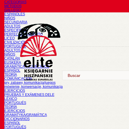
CATEGORÍAS
METODOS
GALLEGO
ESPAÑOLES
NIÑOS
SECUNDARIA
ADULTOS
ESPECIFICOS
PERFECCIONAMIENTO
LICEO
CIVILIZACIÓN
PORTUGUÉS
ADULTOS
NIÑOS
CATALÁN
EUSKERA
GRAMÁTICA Y EJERCICIOS
ESPAÑOL
TEORÍA
COMUNICACIÓN
gry, zabawy, komunikacja/juegos
mówienie, konwersacje, komunikacja
EJERCICIOS
PRUEBAS Y EXÁMENES DELE
LÉXICO
PORTUGUÉS
TEORÍA
EJERCICIOS
GRAMATYKA/GRAMÁTICA
DICCIONARIOS
ESPAÑOL
PORTUGUÉS