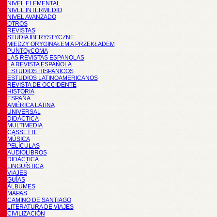
NIVEL ELEMENTAL
NIVEL INTERMEDIO
NIVEL AVANZADO
OTROS
REVISTAS
STUDIA IBERYSTYCZNE
MIĘDZY ORYGINAŁEM A PRZEKŁADEM
PUNTOyCOMA
LAS REVISTAS ESPANOLAS
LA REVISTA ESPAÑOLA
ESTUDIOS HISPANICOS
ESTUDIOS LATINOAMERICANOS
REVISTA DE OCCIDENTE
HISTORIA
ESPAÑA
AMÉRICA LATINA
UNIVERSAL
DIDÁCTICA
MULTIMEDIA
CASSETTE
MÚSICA
PELÍCULAS
AUDIOLIBROS
DIDÁCTICA
LINGÜÍSTICA
VIAJES
GUÍAS
ÁLBUMES
MAPAS
CAMINO DE SANTIAGO
LITERATURA DE VIAJES
CIVILIZACIÓN