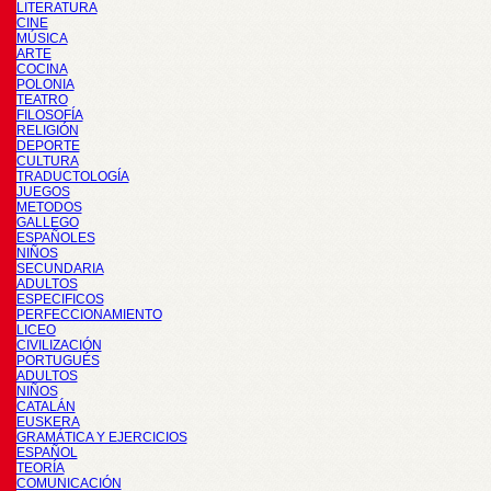
LITERATURA
CINE
MÚSICA
ARTE
COCINA
POLONIA
TEATRO
FILOSOFÍA
RELIGIÓN
DEPORTE
CULTURA
TRADUCTOLOGÍA
JUEGOS
METODOS
GALLEGO
ESPAÑOLES
NIÑOS
SECUNDARIA
ADULTOS
ESPECIFICOS
PERFECCIONAMIENTO
LICEO
CIVILIZACIÓN
PORTUGUÉS
ADULTOS
NIÑOS
CATALÁN
EUSKERA
GRAMÁTICA Y EJERCICIOS
ESPAÑOL
TEORÍA
COMUNICACIÓN