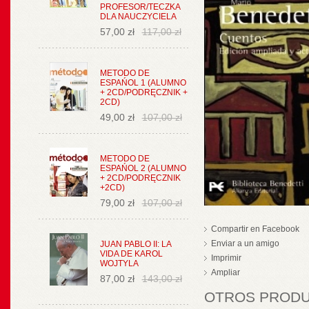
PROFESOR/TECZKA
DLA NAUCZYCIELA
57,00 zł
117,00 zł
METODO DE
ESPAŃOL 1 (ALUMNO
+ 2CD/PODRĘCZNIK +
2CD)
49,00 zł
107,00 zł
METODO DE
ESPAŃOL 2 (ALUMNO
+ 2CD/PODRĘCZNIK
+2CD)
79,00 zł
107,00 zł
Compartir en Facebook
Enviar a un amigo
JUAN PABLO II: LA
VIDA DE KAROL
Imprimir
WOJTYLA
Ampliar
87,00 zł
143,00 zł
OTROS PRODUC