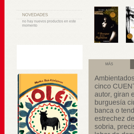
NOVEDADES
no hay nuevos productos en este
momento
MÁS
Ambientados 
cinco CUENTO
autor, giran 
burguesía ci
banca o tend
estrechez de
sobria, prec