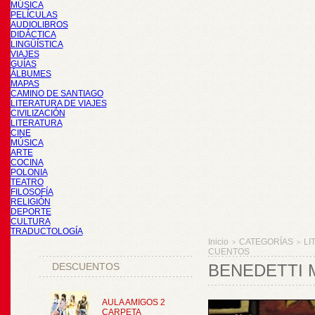
MÚSICA
PELÍCULAS
AUDIOLIBROS
DIDÁCTICA
LINGÜÍSTICA
VIAJES
GUÍAS
ÁLBUMES
MAPAS
CAMINO DE SANTIAGO
LITERATURA DE VIAJES
CIVILIZACIÓN
LITERATURA
CINE
MÚSICA
ARTE
COCINA
POLONIA
TEATRO
FILOSOFÍA
RELIGIÓN
DEPORTE
CULTURA
TRADUCTOLOGÍA
Inicio
CATEGORÍAS
LI
>
>
CUENTOS
DESCUENTOS
BENEDETTI 
AULA AMIGOS 2
CARPETA