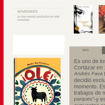
NOVEDADES
no hay nuevos productos en este
momento
MÁS
Es uno de lo
Cortázar en
Andrés Fava
decidió excl
momento. Est
trabajos de 
parques"
-y e