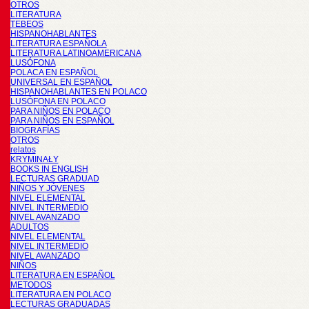
OTROS
LITERATURA
TEBEOS
HISPANOHABLANTES
LITERATURA ESPAÑOLA
LITERATURA LATINOAMERICANA
LUSÓFONA
POLACA EN ESPAÑOL
UNIVERSAL EN ESPAÑOL
HISPANOHABLANTES EN POLACO
LUSÓFONA EN POLACO
PARA NIÑOS EN POLACO
PARA NIÑOS EN ESPAÑOL
BIOGRAFÍAS
OTROS
relatos
KRYMINAŁY
BOOKS IN ENGLISH
LECTURAS GRADUAD
NIÑOS Y JÓVENES
NIVEL ELEMENTAL
NIVEL INTERMEDIO
NIVEL AVANZADO
ADULTOS
NIVEL ELEMENTAL
NIVEL INTERMEDIO
NIVEL AVANZADO
NIÑOS
LITERATURA EN ESPAÑOL
METODOS
LITERATURA EN POLACO
LECTURAS GRADUADAS