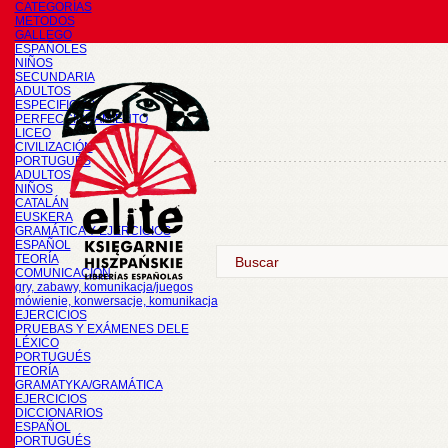
CATEGORÍAS
METODOS
GALLEGO
ESPAÑOLES
NIÑOS
SECUNDARIA
ADULTOS
ESPECIFICOS
PERFECCIONAMIENTO
LICEO
CIVILIZACIÓN
PORTUGUÉS
ADULTOS
NIÑOS
CATALÁN
EUSKERA
GRAMÁTICA Y EJERCICIOS
ESPAÑOL
TEORÍA
COMUNICACIÓN
gry, zabawy, komunikacja/juegos
mówienie, konwersacje, komunikacja
EJERCICIOS
PRUEBAS Y EXÁMENES DELE
LÉXICO
PORTUGUÉS
TEORÍA
GRAMATYKA/GRAMÁTICA
EJERCICIOS
DICCIONARIOS
ESPAÑOL
PORTUGUÉS