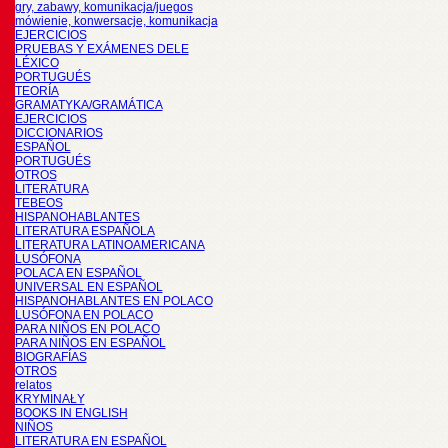
gry, zabawy, komunikacja/juegos
mówienie, konwersacje, komunikacja
EJERCICIOS
PRUEBAS Y EXÁMENES DELE
LÉXICO
PORTUGUÉS
TEORÍA
GRAMATYKA/GRAMÁTICA
EJERCICIOS
DICCIONARIOS
ESPAÑOL
PORTUGUÉS
OTROS
LITERATURA
TEBEOS
HISPANOHABLANTES
LITERATURA ESPAÑOLA
LITERATURA LATINOAMERICANA
LUSÓFONA
POLACA EN ESPAÑOL
UNIVERSAL EN ESPAÑOL
HISPANOHABLANTES EN POLACO
LUSÓFONA EN POLACO
PARA NIÑOS EN POLACO
PARA NIÑOS EN ESPAÑOL
BIOGRAFÍAS
OTROS
relatos
KRYMINAŁY
BOOKS IN ENGLISH
NIÑOS
LITERATURA EN ESPAÑOL