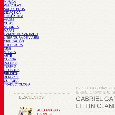
MÚSICA
PELÍCULAS
AUDIOLIBROS
DIDÁCTICA
LINGÜÍSTICA
VIAJES
GUÍAS
ÁLBUMES
MAPAS
CAMINO DE SANTIAGO
LITERATURA DE VIAJES
CIVILIZACIÓN
LITERATURA
CINE
MÚSICA
ARTE
COCINA
POLONIA
TEATRO
FILOSOFÍA
RELIGIÓN
DEPORTE
CULTURA
TRADUCTOLOGÍA
Inicio
CATEGORÍAS
LI
>
>
MÁRQUEZ, LA AVENTURA 
DESCUENTOS
GABRIEL GA
LITTIN CLAN
AULA AMIGOS 2
CARPETA