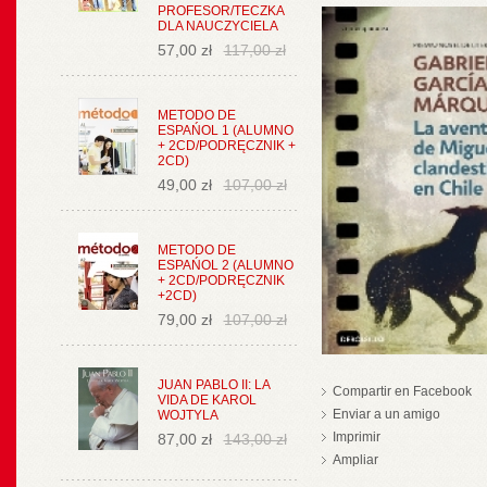
PROFESOR/TECZKA
DLA NAUCZYCIELA
57,00 zł
117,00 zł
METODO DE
ESPAŃOL 1 (ALUMNO
+ 2CD/PODRĘCZNIK +
2CD)
49,00 zł
107,00 zł
METODO DE
ESPAŃOL 2 (ALUMNO
+ 2CD/PODRĘCZNIK
+2CD)
79,00 zł
107,00 zł
JUAN PABLO II: LA
Compartir en Facebook
VIDA DE KAROL
Enviar a un amigo
WOJTYLA
Imprimir
87,00 zł
143,00 zł
Ampliar