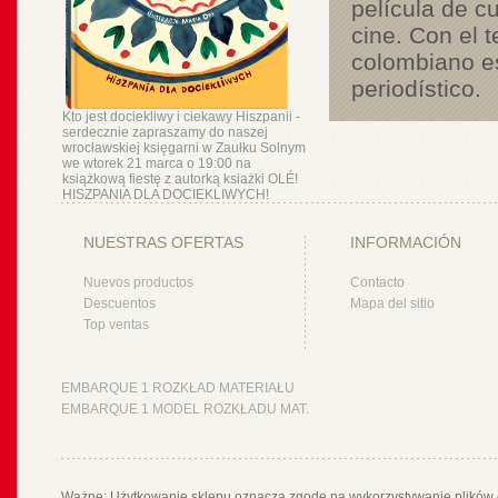
película de cu
cine. Con el t
colombiano esc
periodístico.
Kto jest dociekliwy i ciekawy Hiszpanii -
serdecznie zapraszamy do naszej
wrocławskiej księgarni w Zaułku Solnym
we wtorek 21 marca o 19:00 na
książkową fiestę z autorką ksiażki OLÉ!
HISZPANIA DLA DOCIEKLIWYCH!
NUESTRAS OFERTAS
INFORMACIÓN
Nuevos productos
Contacto
Descuentos
Mapa del sitio
Top ventas
EMBARQUE 1 ROZKŁAD MATERIAŁU
EMBARQUE 1 MODEL ROZKŁADU MAT.
Ważne: Użytkowanie sklepu oznacza zgodę na wykorzystywanie plików 