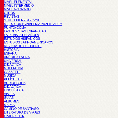
NIVEL ELEMENTAL
NIVEL INTERMEDIO
NIVEL AVANZADO
OTROS
REVISTAS
STUDIA IBERYSTYCZNE
MIĘDZY ORYGINAŁEM A PRZEKŁADEM
PUNTOyCOMA
LAS REVISTAS ESPANOLAS
LA REVISTA ESPAÑOLA
ESTUDIOS HISPANICOS
ESTUDIOS LATINOAMERICANOS
REVISTA DE OCCIDENTE
HISTORIA
ESPAÑA
AMÉRICA LATINA
UNIVERSAL
DIDÁCTICA
MULTIMEDIA
CASSETTE
MÚSICA
PELÍCULAS
AUDIOLIBROS
DIDÁCTICA
LINGÜÍSTICA
VIAJES
GUÍAS
ÁLBUMES
MAPAS
CAMINO DE SANTIAGO
LITERATURA DE VIAJES
CIVILIZACIÓN