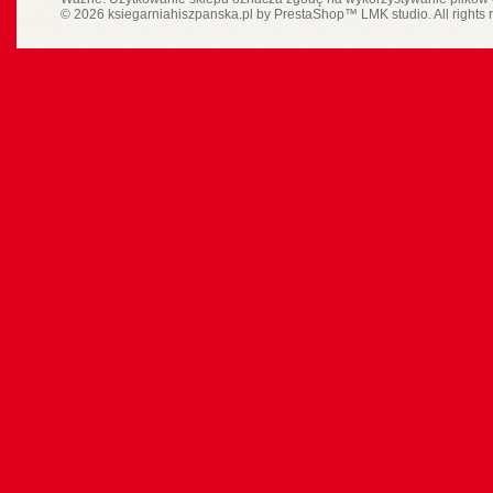
© 2026 ksiegarniahiszpanska.pl by
PrestaShop
™
LMK studio
. All rights