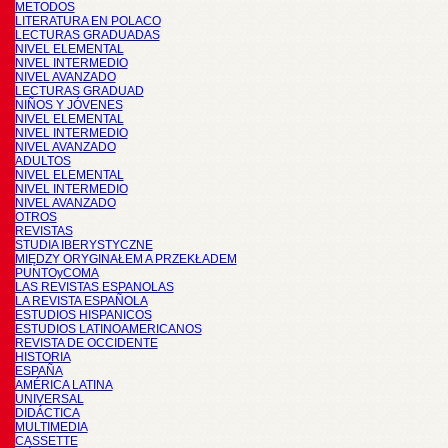
METODOS
LITERATURA EN POLACO
LECTURAS GRADUADAS
NIVEL ELEMENTAL
NIVEL INTERMEDIO
NIVEL AVANZADO
LECTURAS GRADUAD
NIÑOS Y JÓVENES
NIVEL ELEMENTAL
NIVEL INTERMEDIO
NIVEL AVANZADO
ADULTOS
NIVEL ELEMENTAL
NIVEL INTERMEDIO
NIVEL AVANZADO
OTROS
REVISTAS
STUDIA IBERYSTYCZNE
MIĘDZY ORYGINAŁEM A PRZEKŁADEM
PUNTOyCOMA
LAS REVISTAS ESPANOLAS
LA REVISTA ESPAÑOLA
ESTUDIOS HISPANICOS
ESTUDIOS LATINOAMERICANOS
REVISTA DE OCCIDENTE
HISTORIA
ESPAÑA
AMÉRICA LATINA
UNIVERSAL
DIDÁCTICA
MULTIMEDIA
CASSETTE