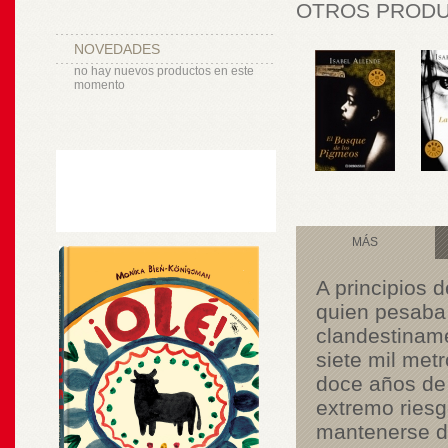
OTROS PRODUC
NOVEDADES
no hay nuevos productos en este
momento
MÁS
A principios d
quien pesaba p
clandestiname
siete mil met
doce años de d
extremo riesg
mantenerse de