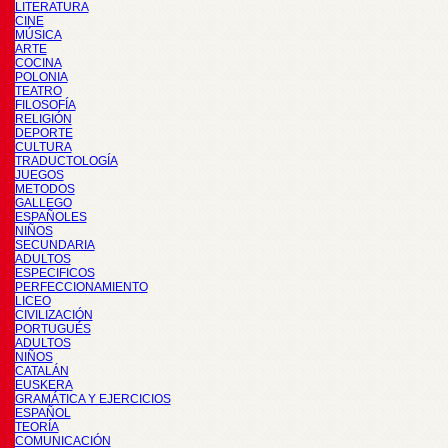
LITERATURA
CINE
MÚSICA
ARTE
COCINA
POLONIA
TEATRO
FILOSOFÍA
RELIGIÓN
DEPORTE
CULTURA
TRADUCTOLOGÍA
JUEGOS
METODOS
GALLEGO
ESPAÑOLES
NIÑOS
SECUNDARIA
ADULTOS
ESPECIFICOS
PERFECCIONAMIENTO
LICEO
CIVILIZACIÓN
PORTUGUÉS
ADULTOS
NIÑOS
CATALÁN
EUSKERA
GRAMÁTICA Y EJERCICIOS
ESPAÑOL
TEORÍA
COMUNICACIÓN