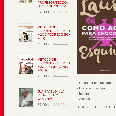
PROFESOR/TECZKA
DLA NAUCZYCIELA
57,00 zł
117,00 zł
METODO DE
ESPAŃOL 1 (ALUMNO
+ 2CD/PODRĘCZNIK +
2CD)
49,00 zł
107,00 zł
METODO DE
ESPAŃOL 2 (ALUMNO
+ 2CD/PODRĘCZNIK
+2CD)
79,00 zł
107,00 zł
Compartir en Facebook
Enviar a un amigo
JUAN PABLO II: LA
Imprimir
VIDA DE KAROL
WOJTYLA
Ampliar
87,00 zł
143,00 zł
OTROS PRODUCTOS DE LA