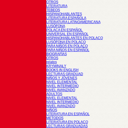
OTROS
LITERATURA
TEBEOS
HISPANOHABLANTES
LITERATURA ESPAÑOLA
LITERATURA LATINOAMERICANA
LUSÓFONA
POLACA EN ESPAÑOL
UNIVERSAL EN ESPAÑOL
HISPANOHABLANTES EN POLACO
LUSÓFONA EN POLACO
PARA NIÑOS EN POLACO
PARA NIÑOS EN ESPAÑOL
BIOGRAFÍAS
OTROS
relatos
KRYMINAŁY
BOOKS IN ENGLISH
LECTURAS GRADUAD
NIÑOS Y JÓVENES
NIVEL ELEMENTAL
NIVEL INTERMEDIO
NIVEL AVANZADO
ADULTOS
NIVEL ELEMENTAL
NIVEL INTERMEDIO
NIVEL AVANZADO
NIÑOS
LITERATURA EN ESPAÑOL
METODOS
LITERATURA EN POLACO
LECTURAS GRADUADAS