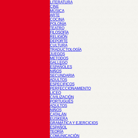
LITERATURA
CINE
MÚSICA
ARTE
COCINA
POLONIA
TEATRO
FILOSOFÍA
RELIGIÓN
DEPORTE
CULTURA
TRADUCTOLOGÍA
JUEGOS
METODOS
GALLEGO
ESPAÑOLES
NIÑOS
SECUNDARIA
ADULTOS
ESPECIFICOS
PERFECCIONAMIENTO
LICEO
CIVILIZACIÓN
PORTUGUÉS
ADULTOS
NIÑOS
CATALÁN
EUSKERA
GRAMÁTICA Y EJERCICIOS
ESPAÑOL
TEORÍA
COMUNICACIÓN