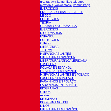
gry, zabawy, komunikacja/juegos
mówienie, konwersacje, komunikacja
EJERCICIOS
PRUEBAS Y EXÁMENES DELE
LÉXICO
PORTUGUÉS
TEORÍA
GRAMATYKA/GRAMÁTICA
EJERCICIOS
DICCIONARIOS
ESPAÑOL
PORTUGUÉS
OTROS
LITERATURA
TEBEOS
HISPANOHABLANTES
LITERATURA ESPAÑOLA
LITERATURA LATINOAMERICANA
LUSÓFONA
POLACA EN ESPAÑOL
UNIVERSAL EN ESPAÑOL
HISPANOHABLANTES EN POLACO
LUSÓFONA EN POLACO
PARA NIÑOS EN POLACO
PARA NIÑOS EN ESPAÑOL
BIOGRAFÍAS
OTROS
relatos
KRYMINAŁY
BOOKS IN ENGLISH
NIÑOS
LITERATURA EN ESPAÑOL