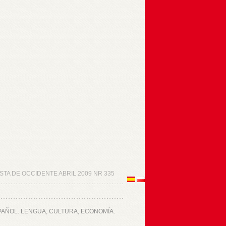
STA DE OCCIDENTE ABRIL 2009 NR 335
PAÑOL. LENGUA, CULTURA, ECONOMÍA.