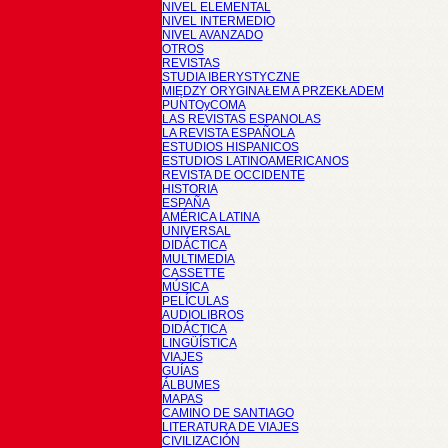
NIVEL ELEMENTAL
NIVEL INTERMEDIO
NIVEL AVANZADO
OTROS
REVISTAS
STUDIA IBERYSTYCZNE
MIĘDZY ORYGINAŁEM A PRZEKŁADEM
PUNTOyCOMA
LAS REVISTAS ESPANOLAS
LA REVISTA ESPAÑOLA
ESTUDIOS HISPANICOS
ESTUDIOS LATINOAMERICANOS
REVISTA DE OCCIDENTE
HISTORIA
ESPAÑA
AMÉRICA LATINA
UNIVERSAL
DIDÁCTICA
MULTIMEDIA
CASSETTE
MÚSICA
PELÍCULAS
AUDIOLIBROS
DIDÁCTICA
LINGÜÍSTICA
VIAJES
GUÍAS
ÁLBUMES
MAPAS
CAMINO DE SANTIAGO
LITERATURA DE VIAJES
CIVILIZACIÓN