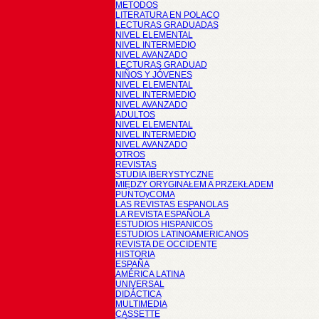
METODOS
LITERATURA EN POLACO
LECTURAS GRADUADAS
NIVEL ELEMENTAL
NIVEL INTERMEDIO
NIVEL AVANZADO
LECTURAS GRADUAD
NIÑOS Y JÓVENES
NIVEL ELEMENTAL
NIVEL INTERMEDIO
NIVEL AVANZADO
ADULTOS
NIVEL ELEMENTAL
NIVEL INTERMEDIO
NIVEL AVANZADO
OTROS
REVISTAS
STUDIA IBERYSTYCZNE
MIĘDZY ORYGINAŁEM A PRZEKŁADEM
PUNTOyCOMA
LAS REVISTAS ESPANOLAS
LA REVISTA ESPAÑOLA
ESTUDIOS HISPANICOS
ESTUDIOS LATINOAMERICANOS
REVISTA DE OCCIDENTE
HISTORIA
ESPAÑA
AMÉRICA LATINA
UNIVERSAL
DIDÁCTICA
MULTIMEDIA
CASSETTE