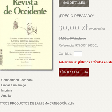
MÁS DETALLES
¡PRECIO REBAJADO!
30,00 zł
IVA incluído
64,00 zł
IVA incluído
Referencia:
9770034863001
Cantidad:
Advertencia: ¡Últimos artículos en st
AÑADIR A LA CESTA
Compartir en Facebook
Enviar a un amigo
Imprimir
Ampliar
OTROS PRODUCTOS DE LA MISMA CATEGORÍA: (18)