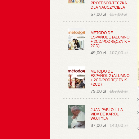
PROFESOR/TECZKA
DLA NAUCZYCIELA
57,00 zł
117,00 zł
METODO DE
ESPAŃOL 1 (ALUMNO
+ 2CD/PODRĘCZNIK +
2CD)
49,00 zł
107,00 zł
METODO DE
ESPAŃOL 2 (ALUMNO
+ 2CD/PODRĘCZNIK
+2CD)
79,00 zł
107,00 zł
JUAN PABLO II: LA
VIDA DE KAROL
WOJTYLA
87,00 zł
143,00 zł