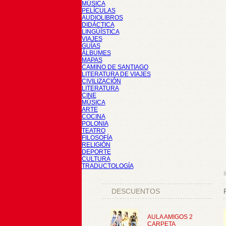
MÚSICA
PELÍCULAS
AUDIOLIBROS
DIDÁCTICA
LINGÜÍSTICA
VIAJES
GUÍAS
ÁLBUMES
MAPAS
CAMINO DE SANTIAGO
LITERATURA DE VIAJES
CIVILIZACIÓN
LITERATURA
CINE
MÚSICA
ARTE
COCINA
POLONIA
TEATRO
FILOSOFÍA
RELIGIÓN
DEPORTE
CULTURA
TRADUCTOLOGÍA
I
DESCUENTOS
AULA AMIGOS 2
CARPETA