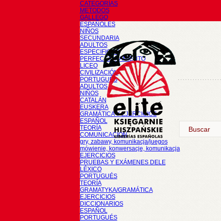
CATEGORÍAS
METODOS
GALLEGO
ESPAÑOLES
NIÑOS
SECUNDARIA
ADULTOS
ESPECIFICOS
PERFECCIONAMIENTO
LICEO
CIVILIZACIÓN
PORTUGUÉS
ADULTOS
NIÑOS
CATALÁN
EUSKERA
GRAMÁTICA Y EJERCICIOS
ESPAÑOL
TEORÍA
COMUNICACIÓN
gry, zabawy, komunikacja/juegos
mówienie, konwersacje, komunikacja
EJERCICIOS
PRUEBAS Y EXÁMENES DELE
LÉXICO
PORTUGUÉS
TEORÍA
GRAMATYKA/GRAMÁTICA
EJERCICIOS
DICCIONARIOS
ESPAÑOL
PORTUGUÉS