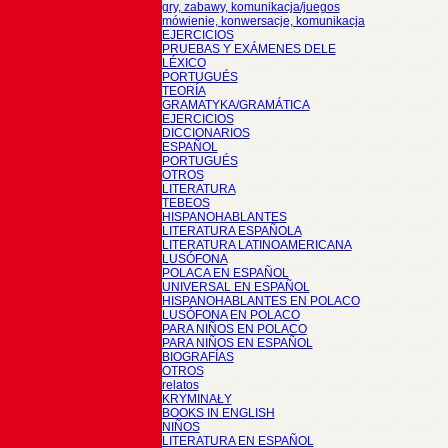
gry, zabawy, komunikacja/juegos
mówienie, konwersacje, komunikacja
EJERCICIOS
PRUEBAS Y EXÁMENES DELE
LÉXICO
PORTUGUÉS
TEORÍA
GRAMATYKA/GRAMÁTICA
EJERCICIOS
DICCIONARIOS
ESPAÑOL
PORTUGUÉS
OTROS
LITERATURA
TEBEOS
HISPANOHABLANTES
LITERATURA ESPAÑOLA
LITERATURA LATINOAMERICANA
LUSÓFONA
POLACA EN ESPAÑOL
UNIVERSAL EN ESPAÑOL
HISPANOHABLANTES EN POLACO
LUSÓFONA EN POLACO
PARA NIÑOS EN POLACO
PARA NIÑOS EN ESPAÑOL
BIOGRAFÍAS
OTROS
relatos
KRYMINAŁY
BOOKS IN ENGLISH
NIÑOS
LITERATURA EN ESPAÑOL