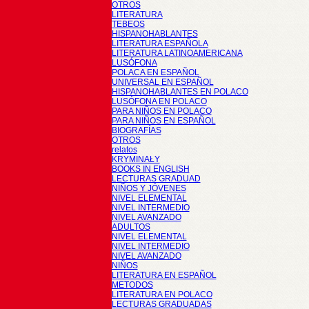
OTROS
LITERATURA
TEBEOS
HISPANOHABLANTES
LITERATURA ESPAÑOLA
LITERATURA LATINOAMERICANA
LUSÓFONA
POLACA EN ESPAÑOL
UNIVERSAL EN ESPAÑOL
HISPANOHABLANTES EN POLACO
LUSÓFONA EN POLACO
PARA NIÑOS EN POLACO
PARA NIÑOS EN ESPAÑOL
BIOGRAFÍAS
OTROS
relatos
KRYMINAŁY
BOOKS IN ENGLISH
LECTURAS GRADUAD
NIÑOS Y JÓVENES
NIVEL ELEMENTAL
NIVEL INTERMEDIO
NIVEL AVANZADO
ADULTOS
NIVEL ELEMENTAL
NIVEL INTERMEDIO
NIVEL AVANZADO
NIÑOS
LITERATURA EN ESPAÑOL
METODOS
LITERATURA EN POLACO
LECTURAS GRADUADAS