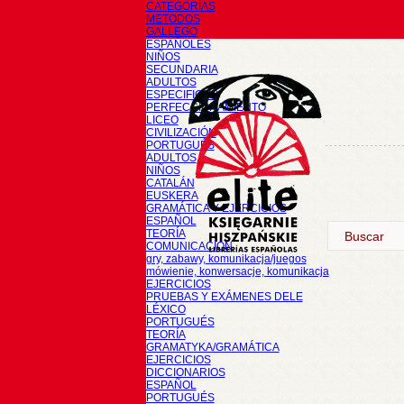
CATEGORÍAS
METODOS
GALLEGO
ESPAÑOLES
NIÑOS
SECUNDARIA
ADULTOS
ESPECIFICOS
PERFECCIONAMIENTO
LICEO
CIVILIZACIÓN
PORTUGUÉS
ADULTOS
NIÑOS
CATALÁN
EUSKERA
GRAMÁTICA Y EJERCICIOS
ESPAÑOL
TEORÍA
COMUNICACIÓN
gry, zabawy, komunikacja/juegos
mówienie, konwersacje, komunikacja
EJERCICIOS
PRUEBAS Y EXÁMENES DELE
LÉXICO
PORTUGUÉS
TEORÍA
GRAMATYKA/GRAMÁTICA
EJERCICIOS
DICCIONARIOS
ESPAÑOL
PORTUGUÉS