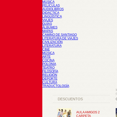
MÚSICA
PELÍCULAS
AUDIOLIBROS
DIDÁCTICA
LINGÜÍSTICA
VIAJES
GUÍAS
ÁLBUMES
MAPAS
CAMINO DE SANTIAGO
LITERATURA DE VIAJES
CIVILIZACIÓN
LITERATURA
CINE
MÚSICA
ARTE
COCINA
POLONIA
TEATRO
FILOSOFÍA
RELIGIÓN
DEPORTE
CULTURA
TRADUCTOLOGÍA
I
d
DESCUENTOS
AULA AMIGOS 2
CARPETA