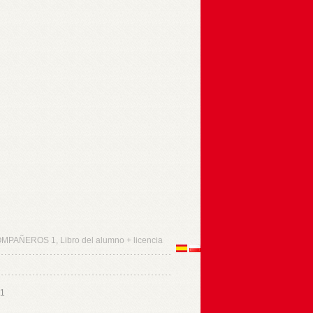
MPAÑEROS 1, Libro del alumno + licencia
A1