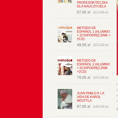
PROFESOR/TECZKA
DLA NAUCZYCIELA
57,00 zł
117,00 zł
METODO DE
ESPAŃOL 1 (ALUMNO
+ 2CD/PODRĘCZNIK +
2CD)
49,00 zł
107,00 zł
METODO DE
ESPAŃOL 2 (ALUMNO
+ 2CD/PODRĘCZNIK
+2CD)
79,00 zł
107,00 zł
JUAN PABLO II: LA
VIDA DE KAROL
WOJTYLA
87,00 zł
143,00 zł