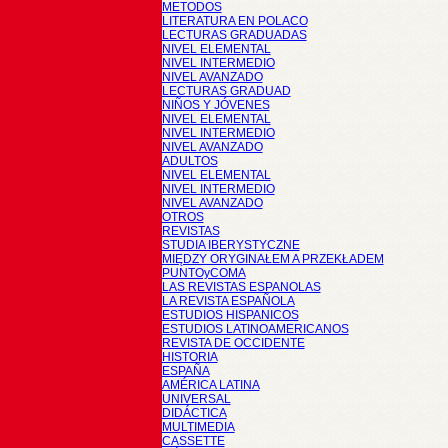
METODOS
LITERATURA EN POLACO
LECTURAS GRADUADAS
NIVEL ELEMENTAL
NIVEL INTERMEDIO
NIVEL AVANZADO
LECTURAS GRADUAD
NIÑOS Y JÓVENES
NIVEL ELEMENTAL
NIVEL INTERMEDIO
NIVEL AVANZADO
ADULTOS
NIVEL ELEMENTAL
NIVEL INTERMEDIO
NIVEL AVANZADO
OTROS
REVISTAS
STUDIA IBERYSTYCZNE
MIĘDZY ORYGINAŁEM A PRZEKŁADEM
PUNTOyCOMA
LAS REVISTAS ESPANOLAS
LA REVISTA ESPAÑOLA
ESTUDIOS HISPANICOS
ESTUDIOS LATINOAMERICANOS
REVISTA DE OCCIDENTE
HISTORIA
ESPAÑA
AMÉRICA LATINA
UNIVERSAL
DIDÁCTICA
MULTIMEDIA
CASSETTE