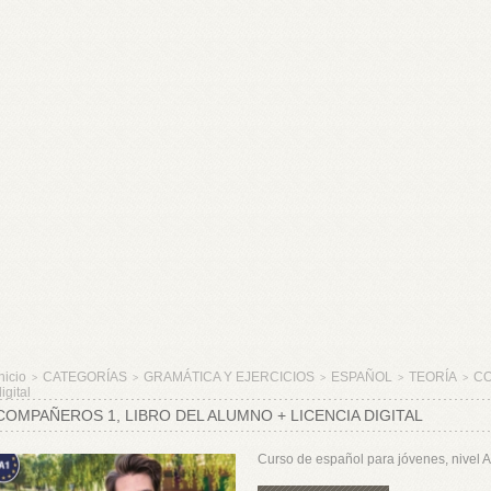
nicio
CATEGORÍAS
GRAMÁTICA Y EJERCICIOS
ESPAÑOL
TEORÍA
CO
>
>
>
>
>
igital
COMPAÑEROS 1, LIBRO DEL ALUMNO + LICENCIA DIGITAL
Curso de español para jóvenes, nivel 