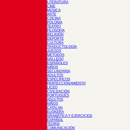
LITERATURA
CINE
MÚSICA
ARTE
COCINA
POLONIA
TEATRO
FILOSOFÍA
RELIGIÓN
DEPORTE
CULTURA
TRADUCTOLOGÍA
JUEGOS
METODOS
GALLEGO
ESPAÑOLES
NIÑOS
SECUNDARIA
ADULTOS
ESPECIFICOS
PERFECCIONAMIENTO
LICEO
CIVILIZACIÓN
PORTUGUÉS
ADULTOS
NIÑOS
CATALÁN
EUSKERA
GRAMÁTICA Y EJERCICIOS
ESPAÑOL
TEORÍA
COMUNICACIÓN