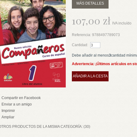
MÁS DETALLES
107,00 zł
IVA incluído
Referencia:
9788497789073
Cantidad:
Debe añadir al menos
3
cantidad mínim
Advertencia: ¡Últimos artículos en st
AÑADIR A LA CESTA
Compartir en Facebook
Enviar a un amigo
Imprimir
Ampliar
OTROS PRODUCTOS DE LA MISMA CATEGORÍA: (30)