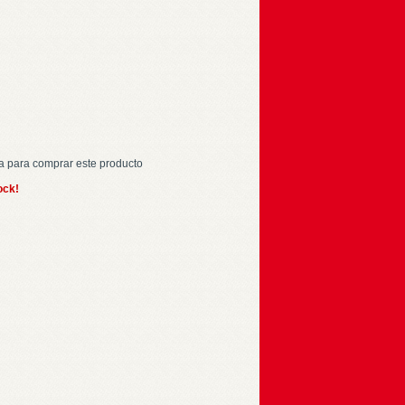
a para comprar este producto
ock!