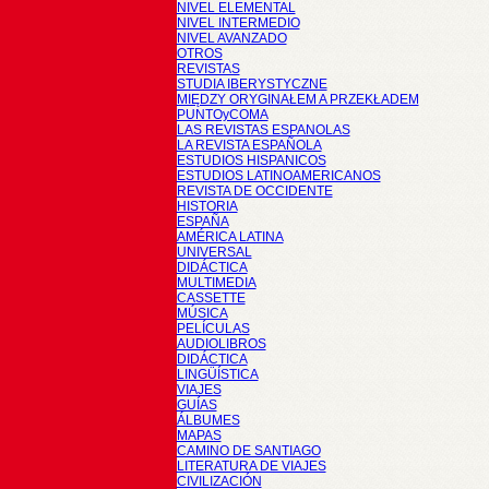
NIVEL ELEMENTAL
NIVEL INTERMEDIO
NIVEL AVANZADO
OTROS
REVISTAS
STUDIA IBERYSTYCZNE
MIĘDZY ORYGINAŁEM A PRZEKŁADEM
PUNTOyCOMA
LAS REVISTAS ESPANOLAS
LA REVISTA ESPAÑOLA
ESTUDIOS HISPANICOS
ESTUDIOS LATINOAMERICANOS
REVISTA DE OCCIDENTE
HISTORIA
ESPAÑA
AMÉRICA LATINA
UNIVERSAL
DIDÁCTICA
MULTIMEDIA
CASSETTE
MÚSICA
PELÍCULAS
AUDIOLIBROS
DIDÁCTICA
LINGÜÍSTICA
VIAJES
GUÍAS
ÁLBUMES
MAPAS
CAMINO DE SANTIAGO
LITERATURA DE VIAJES
CIVILIZACIÓN