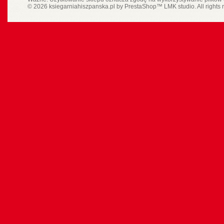
© 2026 ksiegarniahiszpanska.pl by
PrestaShop
™
LMK studio
. All rights