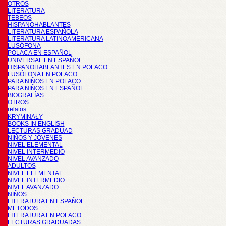
OTROS
LITERATURA
TEBEOS
HISPANOHABLANTES
LITERATURA ESPAÑOLA
LITERATURA LATINOAMERICANA
LUSÓFONA
POLACA EN ESPAÑOL
UNIVERSAL EN ESPAÑOL
HISPANOHABLANTES EN POLACO
LUSÓFONA EN POLACO
PARA NIÑOS EN POLACO
PARA NIÑOS EN ESPAÑOL
BIOGRAFÍAS
OTROS
relatos
KRYMINAŁY
BOOKS IN ENGLISH
LECTURAS GRADUAD
NIÑOS Y JÓVENES
NIVEL ELEMENTAL
NIVEL INTERMEDIO
NIVEL AVANZADO
ADULTOS
NIVEL ELEMENTAL
NIVEL INTERMEDIO
NIVEL AVANZADO
NIÑOS
LITERATURA EN ESPAÑOL
METODOS
LITERATURA EN POLACO
LECTURAS GRADUADAS