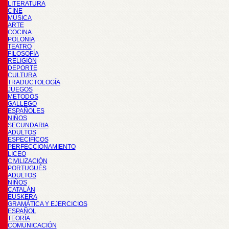
LITERATURA
CINE
MÚSICA
ARTE
COCINA
POLONIA
TEATRO
FILOSOFÍA
RELIGIÓN
DEPORTE
CULTURA
TRADUCTOLOGÍA
JUEGOS
METODOS
GALLEGO
ESPAÑOLES
NIÑOS
SECUNDARIA
ADULTOS
ESPECIFICOS
PERFECCIONAMIENTO
LICEO
CIVILIZACIÓN
PORTUGUÉS
ADULTOS
NIÑOS
CATALÁN
EUSKERA
GRAMÁTICA Y EJERCICIOS
ESPAÑOL
TEORÍA
COMUNICACIÓN