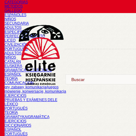
CATEGORÍAS
METODOS
GALLEGO
ESPAÑOLES
NIÑOS
SECUNDARIA
ADULTOS
ESPECIFICOS
PERFECCIONAMIENTO
LICEO
CIVILIZACIÓN
PORTUGUÉS
ADULTOS
NIÑOS
CATALÁN
EUSKERA
GRAMÁTICA Y EJERCICIOS
ESPAÑOL
TEORÍA
COMUNICACIÓN
gry, zabawy, komunikacja/juegos
mówienie, konwersacje, komunikacja
EJERCICIOS
PRUEBAS Y EXÁMENES DELE
LÉXICO
PORTUGUÉS
TEORÍA
GRAMATYKA/GRAMÁTICA
EJERCICIOS
DICCIONARIOS
ESPAÑOL
PORTUGUÉS