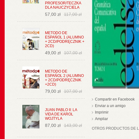
PROFESOR/TECZKA
DLA NAUCZYCIELA
57,00 zł
117,00 zł
METODO DE
ESPAŃOL 1 (ALUMNO
+ 2CD/PODRĘCZNIK +
2CD)
49,00 zł
107,00 zł
METODO DE
ESPAŃOL 2 (ALUMNO
+ 2CD/PODRĘCZNIK
+2CD)
79,00 zł
107,00 zł
Compartir en Facebook
Enviar a un amigo
JUAN PABLO II: LA
Imprimir
VIDA DE KAROL
WOJTYLA
Ampliar
87,00 zł
143,00 zł
OTROS PRODUCTOS DE LA