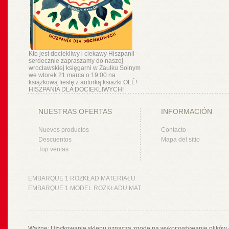
Kto jest dociekliwy i ciekawy Hiszpanii -
serdecznie zapraszamy do naszej
wrocławskiej księgarni w Zaułku Solnym
we wtorek 21 marca o 19:00 na
książkową fiestę z autorką ksiażki OLÉ!
HISZPANIA DLA DOCIEKLIWYCH!
NUESTRAS OFERTAS
INFORMACIÓN
Nuevos productos
Contacto
Descuentos
Mapa del sitio
Top ventas
EMBARQUE 1 ROZKŁAD MATERIAŁU
EMBARQUE 1 MODEL ROZKŁADU MAT.
Ważne: Użytkowanie sklepu oznacza zgodę na wykorzystywanie plików 