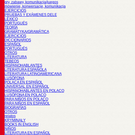
gry, zabawy, komunikacja/juegos
mówienie, konwersacje, komunikacja
EJERCICIOS
PRUEBAS Y EXÁMENES DELE
LÉXICO
PORTUGUÉS
TEORÍA
GRAMATYKA/GRAMÁTICA
EJERCICIOS
DICCIONARIOS
ESPAÑOL
PORTUGUÉS
OTROS
LITERATURA
TEBEOS
HISPANOHABLANTES
LITERATURA ESPAÑOLA
LITERATURA LATINOAMERICANA
LUSÓFONA
POLACA EN ESPAÑOL
UNIVERSAL EN ESPAÑOL
HISPANOHABLANTES EN POLACO
LUSÓFONA EN POLACO
PARA NIÑOS EN POLACO
PARA NIÑOS EN ESPAÑOL
BIOGRAFÍAS
OTROS
relatos
KRYMINAŁY
BOOKS IN ENGLISH
NIÑOS
LITERATURA EN ESPAÑOL