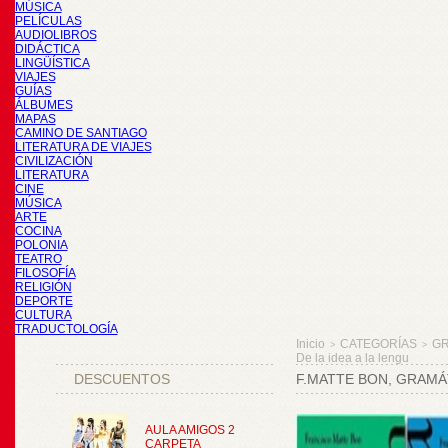
MÚSICA
PELÍCULAS
AUDIOLIBROS
DIDÁCTICA
LINGÜÍSTICA
VIAJES
GUÍAS
ÁLBUMES
MAPAS
CAMINO DE SANTIAGO
LITERATURA DE VIAJES
CIVILIZACIÓN
LITERATURA
CINE
MÚSICA
ARTE
COCINA
POLONIA
TEATRO
FILOSOFÍA
RELIGIÓN
DEPORTE
CULTURA
TRADUCTOLOGÍA
Inicio
CATEGORÍAS
GR
>
>
De la idea a la lengu
DESCUENTOS
F.MATTE BON, GRAMÁT
AULA AMIGOS 2
CARPETA