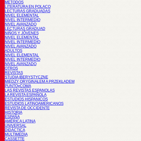
METODOS
LITERATURA EN POLACO
LECTURAS GRADUADAS
NIVEL ELEMENTAL
NIVEL INTERMEDIO
NIVEL AVANZADO
LECTURAS GRADUAD
NIÑOS Y JÓVENES
NIVEL ELEMENTAL
NIVEL INTERMEDIO
NIVEL AVANZADO
ADULTOS
NIVEL ELEMENTAL
NIVEL INTERMEDIO
NIVEL AVANZADO
OTROS
REVISTAS
STUDIA IBERYSTYCZNE
MIĘDZY ORYGINAŁEM A PRZEKŁADEM
PUNTOyCOMA
LAS REVISTAS ESPANOLAS
LA REVISTA ESPAÑOLA
ESTUDIOS HISPANICOS
ESTUDIOS LATINOAMERICANOS
REVISTA DE OCCIDENTE
HISTORIA
ESPAÑA
AMÉRICA LATINA
UNIVERSAL
DIDÁCTICA
MULTIMEDIA
CASSETTE