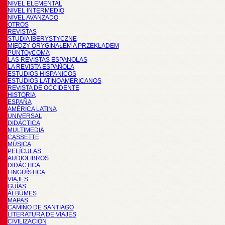
NIVEL ELEMENTAL
NIVEL INTERMEDIO
NIVEL AVANZADO
OTROS
REVISTAS
STUDIA IBERYSTYCZNE
MIĘDZY ORYGINAŁEM A PRZEKŁADEM
PUNTOyCOMA
LAS REVISTAS ESPANOLAS
LA REVISTA ESPAÑOLA
ESTUDIOS HISPANICOS
ESTUDIOS LATINOAMERICANOS
REVISTA DE OCCIDENTE
HISTORIA
ESPAÑA
AMÉRICA LATINA
UNIVERSAL
DIDÁCTICA
MULTIMEDIA
CASSETTE
MÚSICA
PELÍCULAS
AUDIOLIBROS
DIDÁCTICA
LINGÜÍSTICA
VIAJES
GUÍAS
ÁLBUMES
MAPAS
CAMINO DE SANTIAGO
LITERATURA DE VIAJES
CIVILIZACIÓN