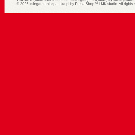
© 2026 ksiegarniahiszpanska.pl by
PrestaShop
™
LMK studio
. All rights