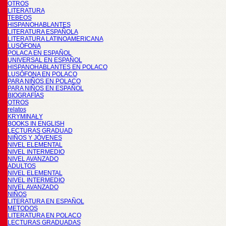
OTROS
LITERATURA
TEBEOS
HISPANOHABLANTES
LITERATURA ESPAÑOLA
LITERATURA LATINOAMERICANA
LUSÓFONA
POLACA EN ESPAÑOL
UNIVERSAL EN ESPAÑOL
HISPANOHABLANTES EN POLACO
LUSÓFONA EN POLACO
PARA NIÑOS EN POLACO
PARA NIÑOS EN ESPAÑOL
BIOGRAFÍAS
OTROS
relatos
KRYMINAŁY
BOOKS IN ENGLISH
LECTURAS GRADUAD
NIÑOS Y JÓVENES
NIVEL ELEMENTAL
NIVEL INTERMEDIO
NIVEL AVANZADO
ADULTOS
NIVEL ELEMENTAL
NIVEL INTERMEDIO
NIVEL AVANZADO
NIÑOS
LITERATURA EN ESPAÑOL
METODOS
LITERATURA EN POLACO
LECTURAS GRADUADAS