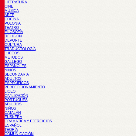
LITERATURA
CINE
MÚSICA
ARTE
COCINA
POLONIA
TEATRO
FILOSOFÍA
RELIGIÓN
DEPORTE
CULTURA
TRADUCTOLOGÍA
JUEGOS
METODOS
GALLEGO
ESPAÑOLES
NIÑOS
SECUNDARIA
ADULTOS
ESPECIFICOS
PERFECCIONAMIENTO
LICEO
CIVILIZACIÓN
PORTUGUÉS
ADULTOS
NIÑOS
CATALÁN
EUSKERA
GRAMÁTICA Y EJERCICIOS
ESPAÑOL
TEORÍA
COMUNICACIÓN