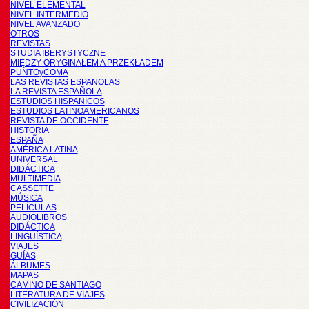
NIVEL ELEMENTAL
NIVEL INTERMEDIO
NIVEL AVANZADO
OTROS
REVISTAS
STUDIA IBERYSTYCZNE
MIĘDZY ORYGINAŁEM A PRZEKŁADEM
PUNTOyCOMA
LAS REVISTAS ESPANOLAS
LA REVISTA ESPAÑOLA
ESTUDIOS HISPANICOS
ESTUDIOS LATINOAMERICANOS
REVISTA DE OCCIDENTE
HISTORIA
ESPAÑA
AMÉRICA LATINA
UNIVERSAL
DIDÁCTICA
MULTIMEDIA
CASSETTE
MÚSICA
PELÍCULAS
AUDIOLIBROS
DIDÁCTICA
LINGÜÍSTICA
VIAJES
GUÍAS
ÁLBUMES
MAPAS
CAMINO DE SANTIAGO
LITERATURA DE VIAJES
CIVILIZACIÓN