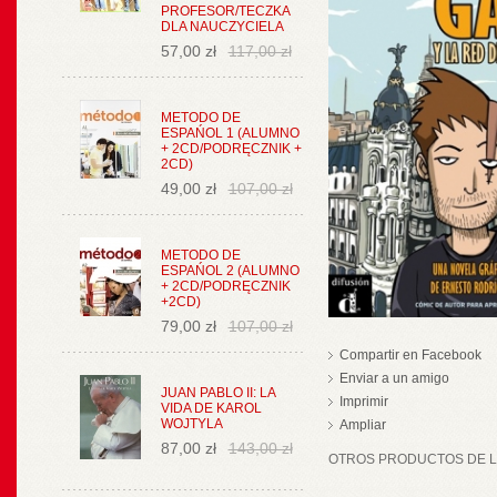
PROFESOR/TECZKA
DLA NAUCZYCIELA
57,00 zł
117,00 zł
METODO DE
ESPAŃOL 1 (ALUMNO
+ 2CD/PODRĘCZNIK +
2CD)
49,00 zł
107,00 zł
METODO DE
ESPAŃOL 2 (ALUMNO
+ 2CD/PODRĘCZNIK
+2CD)
79,00 zł
107,00 zł
Compartir en Facebook
Enviar a un amigo
JUAN PABLO II: LA
Imprimir
VIDA DE KAROL
WOJTYLA
Ampliar
87,00 zł
143,00 zł
OTROS PRODUCTOS DE LA