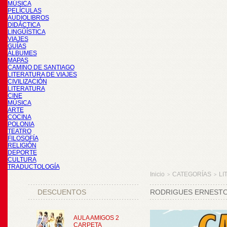
MÚSICA
PELÍCULAS
AUDIOLIBROS
DIDÁCTICA
LINGÜÍSTICA
VIAJES
GUÍAS
ÁLBUMES
MAPAS
CAMINO DE SANTIAGO
LITERATURA DE VIAJES
CIVILIZACIÓN
LITERATURA
CINE
MÚSICA
ARTE
COCINA
POLONIA
TEATRO
FILOSOFÍA
RELIGIÓN
DEPORTE
CULTURA
TRADUCTOLOGÍA
Inicio
CATEGORÍAS
LI
>
>
DESCUENTOS
RODRIGUES ERNESTO,
AULA AMIGOS 2
CARPETA