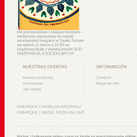
Kto jest dociekliwy i ciekawy Hiszpanii -
serdecznie zapraszamy do naszej
wrocławskiej księgarni w Zaułku Solnym
we wtorek 21 marca o 19:00 na
książkową fiestę z autorką ksiażki OLÉ!
HISZPANIA DLA DOCIEKLIWYCH!
NUESTRAS OFERTAS
INFORMACIÓN
Nuevos productos
Contacto
Descuentos
Mapa del sitio
Top ventas
EMBARQUE 1 ROZKŁAD MATERIAŁU
EMBARQUE 1 MODEL ROZKŁADU MAT.
Ważne: Użytkowanie sklepu oznacza zgodę na wykorzystywanie plików 