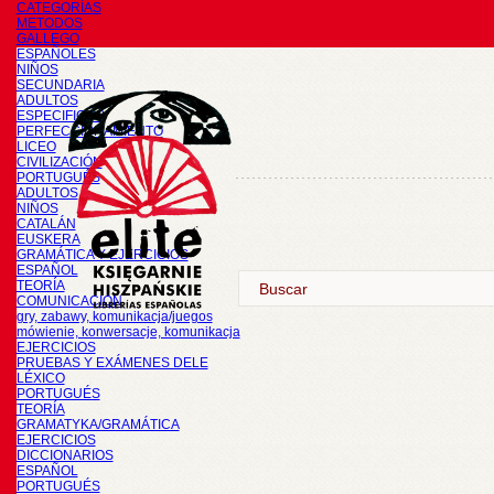
CATEGORÍAS
METODOS
GALLEGO
ESPAÑOLES
NIÑOS
SECUNDARIA
ADULTOS
ESPECIFICOS
PERFECCIONAMIENTO
LICEO
CIVILIZACIÓN
PORTUGUÉS
ADULTOS
NIÑOS
CATALÁN
EUSKERA
GRAMÁTICA Y EJERCICIOS
ESPAÑOL
TEORÍA
COMUNICACIÓN
gry, zabawy, komunikacja/juegos
mówienie, konwersacje, komunikacja
EJERCICIOS
PRUEBAS Y EXÁMENES DELE
LÉXICO
PORTUGUÉS
TEORÍA
GRAMATYKA/GRAMÁTICA
EJERCICIOS
DICCIONARIOS
ESPAÑOL
PORTUGUÉS