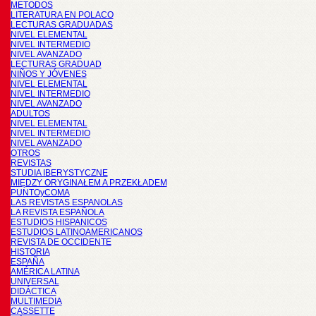
METODOS
LITERATURA EN POLACO
LECTURAS GRADUADAS
NIVEL ELEMENTAL
NIVEL INTERMEDIO
NIVEL AVANZADO
LECTURAS GRADUAD
NIÑOS Y JÓVENES
NIVEL ELEMENTAL
NIVEL INTERMEDIO
NIVEL AVANZADO
ADULTOS
NIVEL ELEMENTAL
NIVEL INTERMEDIO
NIVEL AVANZADO
OTROS
REVISTAS
STUDIA IBERYSTYCZNE
MIĘDZY ORYGINAŁEM A PRZEKŁADEM
PUNTOyCOMA
LAS REVISTAS ESPANOLAS
LA REVISTA ESPAÑOLA
ESTUDIOS HISPANICOS
ESTUDIOS LATINOAMERICANOS
REVISTA DE OCCIDENTE
HISTORIA
ESPAÑA
AMÉRICA LATINA
UNIVERSAL
DIDÁCTICA
MULTIMEDIA
CASSETTE