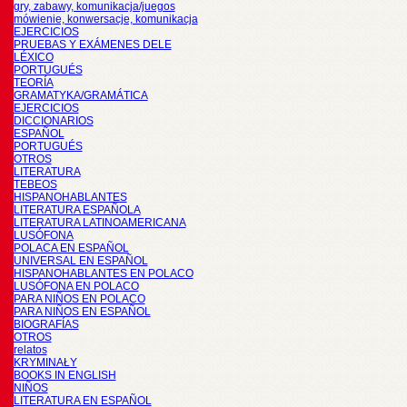
gry, zabawy, komunikacja/juegos
mówienie, konwersacje, komunikacja
EJERCICIOS
PRUEBAS Y EXÁMENES DELE
LÉXICO
PORTUGUÉS
TEORÍA
GRAMATYKA/GRAMÁTICA
EJERCICIOS
DICCIONARIOS
ESPAÑOL
PORTUGUÉS
OTROS
LITERATURA
TEBEOS
HISPANOHABLANTES
LITERATURA ESPAÑOLA
LITERATURA LATINOAMERICANA
LUSÓFONA
POLACA EN ESPAÑOL
UNIVERSAL EN ESPAÑOL
HISPANOHABLANTES EN POLACO
LUSÓFONA EN POLACO
PARA NIÑOS EN POLACO
PARA NIÑOS EN ESPAÑOL
BIOGRAFÍAS
OTROS
relatos
KRYMINAŁY
BOOKS IN ENGLISH
NIÑOS
LITERATURA EN ESPAÑOL