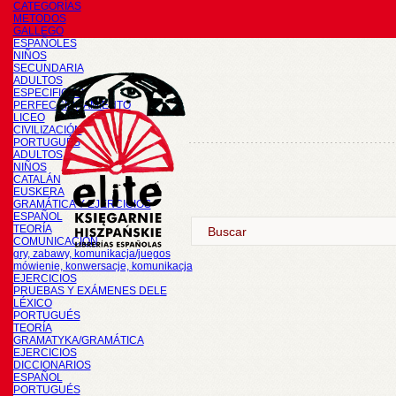
CATEGORÍAS
METODOS
GALLEGO
ESPAÑOLES
NIÑOS
SECUNDARIA
ADULTOS
ESPECIFICOS
PERFECCIONAMIENTO
LICEO
CIVILIZACIÓN
PORTUGUÉS
ADULTOS
NIÑOS
CATALÁN
EUSKERA
GRAMÁTICA Y EJERCICIOS
ESPAÑOL
TEORÍA
COMUNICACIÓN
gry, zabawy, komunikacja/juegos
mówienie, konwersacje, komunikacja
EJERCICIOS
PRUEBAS Y EXÁMENES DELE
LÉXICO
PORTUGUÉS
TEORÍA
GRAMATYKA/GRAMÁTICA
EJERCICIOS
DICCIONARIOS
ESPAÑOL
PORTUGUÉS