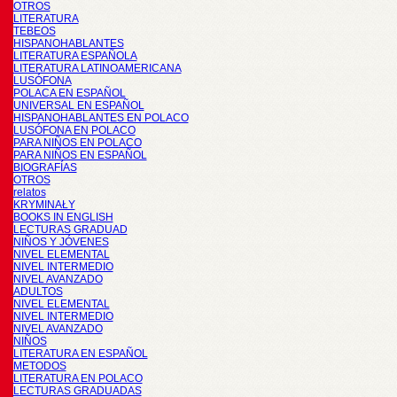
OTROS
LITERATURA
TEBEOS
HISPANOHABLANTES
LITERATURA ESPAÑOLA
LITERATURA LATINOAMERICANA
LUSÓFONA
POLACA EN ESPAÑOL
UNIVERSAL EN ESPAÑOL
HISPANOHABLANTES EN POLACO
LUSÓFONA EN POLACO
PARA NIÑOS EN POLACO
PARA NIÑOS EN ESPAÑOL
BIOGRAFÍAS
OTROS
relatos
KRYMINAŁY
BOOKS IN ENGLISH
LECTURAS GRADUAD
NIÑOS Y JÓVENES
NIVEL ELEMENTAL
NIVEL INTERMEDIO
NIVEL AVANZADO
ADULTOS
NIVEL ELEMENTAL
NIVEL INTERMEDIO
NIVEL AVANZADO
NIÑOS
LITERATURA EN ESPAÑOL
METODOS
LITERATURA EN POLACO
LECTURAS GRADUADAS