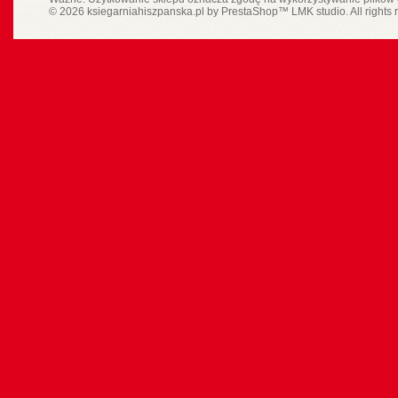
© 2026 ksiegarniahiszpanska.pl by
PrestaShop
™
LMK studio
. All rights