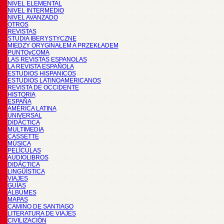
NIVEL ELEMENTAL
NIVEL INTERMEDIO
NIVEL AVANZADO
OTROS
REVISTAS
STUDIA IBERYSTYCZNE
MIĘDZY ORYGINAŁEM A PRZEKŁADEM
PUNTOyCOMA
LAS REVISTAS ESPANOLAS
LA REVISTA ESPAÑOLA
ESTUDIOS HISPANICOS
ESTUDIOS LATINOAMERICANOS
REVISTA DE OCCIDENTE
HISTORIA
ESPAÑA
AMÉRICA LATINA
UNIVERSAL
DIDÁCTICA
MULTIMEDIA
CASSETTE
MÚSICA
PELÍCULAS
AUDIOLIBROS
DIDÁCTICA
LINGÜÍSTICA
VIAJES
GUÍAS
ÁLBUMES
MAPAS
CAMINO DE SANTIAGO
LITERATURA DE VIAJES
CIVILIZACIÓN