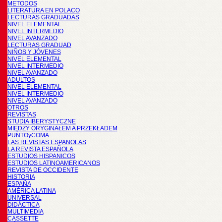
METODOS
LITERATURA EN POLACO
LECTURAS GRADUADAS
NIVEL ELEMENTAL
NIVEL INTERMEDIO
NIVEL AVANZADO
LECTURAS GRADUAD
NIÑOS Y JÓVENES
NIVEL ELEMENTAL
NIVEL INTERMEDIO
NIVEL AVANZADO
ADULTOS
NIVEL ELEMENTAL
NIVEL INTERMEDIO
NIVEL AVANZADO
OTROS
REVISTAS
STUDIA IBERYSTYCZNE
MIĘDZY ORYGINAŁEM A PRZEKŁADEM
PUNTOyCOMA
LAS REVISTAS ESPANOLAS
LA REVISTA ESPAÑOLA
ESTUDIOS HISPANICOS
ESTUDIOS LATINOAMERICANOS
REVISTA DE OCCIDENTE
HISTORIA
ESPAÑA
AMÉRICA LATINA
UNIVERSAL
DIDÁCTICA
MULTIMEDIA
CASSETTE