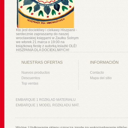
Kto jest dociekliwy i ciekawy Hiszpanii -
serdecznie zapraszamy do naszej
wrocławskiej księgarni w Zaułku Solnym
we wtorek 21 marca o 19:00 na
książkową fiestę z autorką ksiażki OLÉ!
HISZPANIA DLA DOCIEKLIWYCH!
NUESTRAS OFERTAS
INFORMACIÓN
Nuevos productos
Contacto
Descuentos
Mapa del sitio
Top ventas
EMBARQUE 1 ROZKŁAD MATERIAŁU
EMBARQUE 1 MODEL ROZKŁADU MAT.
Ważne: Użytkowanie sklepu oznacza zgodę na wykorzystywanie plików 