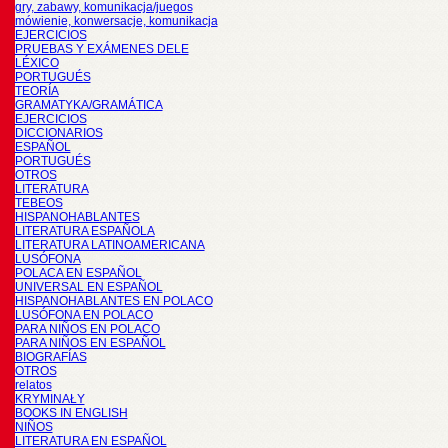
gry, zabawy, komunikacja/juegos
mówienie, konwersacje, komunikacja
EJERCICIOS
PRUEBAS Y EXÁMENES DELE
LÉXICO
PORTUGUÉS
TEORÍA
GRAMATYKA/GRAMÁTICA
EJERCICIOS
DICCIONARIOS
ESPAÑOL
PORTUGUÉS
OTROS
LITERATURA
TEBEOS
HISPANOHABLANTES
LITERATURA ESPAÑOLA
LITERATURA LATINOAMERICANA
LUSÓFONA
POLACA EN ESPAÑOL
UNIVERSAL EN ESPAÑOL
HISPANOHABLANTES EN POLACO
LUSÓFONA EN POLACO
PARA NIÑOS EN POLACO
PARA NIÑOS EN ESPAÑOL
BIOGRAFÍAS
OTROS
relatos
KRYMINAŁY
BOOKS IN ENGLISH
NIÑOS
LITERATURA EN ESPAÑOL