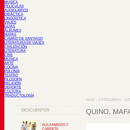
MÚSICA
PELÍCULAS
AUDIOLIBROS
DIDÁCTICA
LINGÜÍSTICA
VIAJES
GUÍAS
ÁLBUMES
MAPAS
CAMINO DE SANTIAGO
LITERATURA DE VIAJES
CIVILIZACIÓN
LITERATURA
CINE
MÚSICA
ARTE
COCINA
POLONIA
TEATRO
FILOSOFÍA
RELIGIÓN
DEPORTE
CULTURA
TRADUCTOLOGÍA
Inicio
CATEGORÍAS
LI
>
>
DESCUENTOS
QUINO, MAF
AULA AMIGOS 2
CARPETA