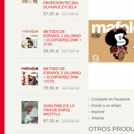
PROFESOR/TECZKA
DLA NAUCZYCIELA
57,00 zł
117,00 zł
METODO DE
ESPAŃOL 1 (ALUMNO
+ 2CD/PODRĘCZNIK +
2CD)
49,00 zł
107,00 zł
METODO DE
ESPAŃOL 2 (ALUMNO
+ 2CD/PODRĘCZNIK
+2CD)
79,00 zł
107,00 zł
Compartir en Facebook
Enviar a un amigo
JUAN PABLO II: LA
VIDA DE KAROL
Imprimir
WOJTYLA
Ampliar
87,00 zł
143,00 zł
OTROS PRODUC