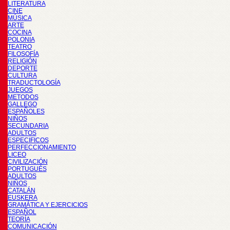
LITERATURA
CINE
MÚSICA
ARTE
COCINA
POLONIA
TEATRO
FILOSOFÍA
RELIGIÓN
DEPORTE
CULTURA
TRADUCTOLOGÍA
JUEGOS
METODOS
GALLEGO
ESPAÑOLES
NIÑOS
SECUNDARIA
ADULTOS
ESPECIFICOS
PERFECCIONAMIENTO
LICEO
CIVILIZACIÓN
PORTUGUÉS
ADULTOS
NIÑOS
CATALÁN
EUSKERA
GRAMÁTICA Y EJERCICIOS
ESPAÑOL
TEORÍA
COMUNICACIÓN