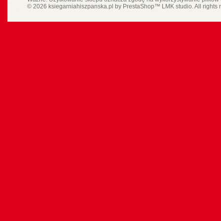
© 2026 ksiegarniahiszpanska.pl by
PrestaShop
™
LMK studio
. All rights