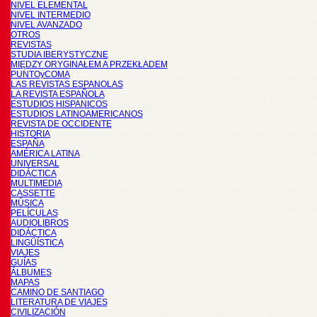
NIVEL ELEMENTAL
NIVEL INTERMEDIO
NIVEL AVANZADO
OTROS
REVISTAS
STUDIA IBERYSTYCZNE
MIĘDZY ORYGINAŁEM A PRZEKŁADEM
PUNTOyCOMA
LAS REVISTAS ESPANOLAS
LA REVISTA ESPAÑOLA
ESTUDIOS HISPANICOS
ESTUDIOS LATINOAMERICANOS
REVISTA DE OCCIDENTE
HISTORIA
ESPAÑA
AMÉRICA LATINA
UNIVERSAL
DIDÁCTICA
MULTIMEDIA
CASSETTE
MÚSICA
PELÍCULAS
AUDIOLIBROS
DIDÁCTICA
LINGÜÍSTICA
VIAJES
GUÍAS
ÁLBUMES
MAPAS
CAMINO DE SANTIAGO
LITERATURA DE VIAJES
CIVILIZACIÓN