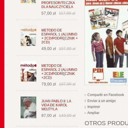
PROFESOR/TECZKA
DLA NAUCZYCIELA
57,00 zł
117,00 zł
METODO DE
ESPAŃOL 1 (ALUMNO
+ 2CD/PODRĘCZNIK +
2CD)
49,00 zł
107,00 zł
METODO DE
ESPAŃOL 2 (ALUMNO
+ 2CD/PODRĘCZNIK
+2CD)
79,00 zł
107,00 zł
Compartir en Facebook
Enviar a un amigo
JUAN PABLO II: LA
VIDA DE KAROL
Imprimir
WOJTYLA
Ampliar
87,00 zł
143,00 zł
OTROS PRODUC