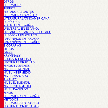
OTROS
LITERATURA
TEBEOS
HISPANOHABLANTES
LITERATURA ESPAÑOLA
LITERATURA LATINOAMERICANA
LUSÓFONA
POLACA EN ESPAÑOL
UNIVERSAL EN ESPAÑOL
HISPANOHABLANTES EN POLACO
LUSÓFONA EN POLACO
PARA NIÑOS EN POLACO
PARA NIÑOS EN ESPAÑOL
BIOGRAFÍAS
OTROS
relatos
KRYMINAŁY
BOOKS IN ENGLISH
LECTURAS GRADUAD
NIÑOS Y JÓVENES
NIVEL ELEMENTAL
NIVEL INTERMEDIO
NIVEL AVANZADO
ADULTOS
NIVEL ELEMENTAL
NIVEL INTERMEDIO
NIVEL AVANZADO
NIÑOS
LITERATURA EN ESPAÑOL
METODOS
LITERATURA EN POLACO
LECTURAS GRADUADAS