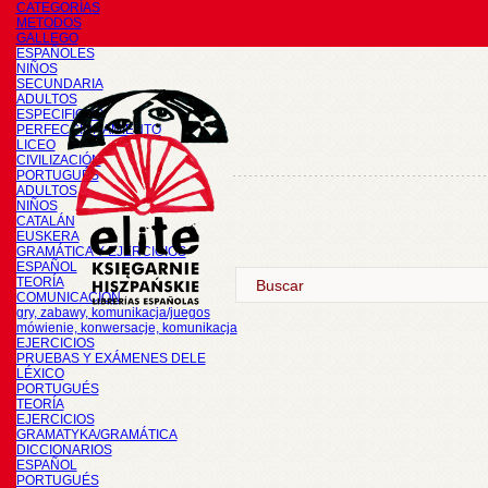
CATEGORÍAS
METODOS
GALLEGO
ESPAÑOLES
NIÑOS
SECUNDARIA
ADULTOS
ESPECIFICOS
PERFECCIONAMIENTO
LICEO
CIVILIZACIÓN
PORTUGUÉS
ADULTOS
NIÑOS
CATALÁN
EUSKERA
GRAMÁTICA Y EJERCICIOS
ESPAÑOL
TEORÍA
COMUNICACIÓN
gry, zabawy, komunikacja/juegos
mówienie, konwersacje, komunikacja
EJERCICIOS
PRUEBAS Y EXÁMENES DELE
LÉXICO
PORTUGUÉS
TEORÍA
EJERCICIOS
GRAMATYKA/GRAMÁTICA
DICCIONARIOS
ESPAÑOL
PORTUGUÉS