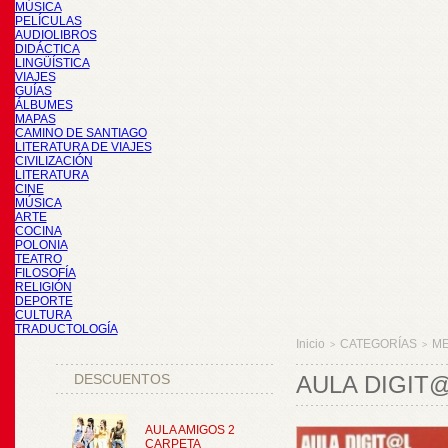
MÚSICA
PELÍCULAS
AUDIOLIBROS
DIDÁCTICA
LINGÜÍSTICA
VIAJES
GUÍAS
ÁLBUMES
MAPAS
CAMINO DE SANTIAGO
LITERATURA DE VIAJES
CIVILIZACIÓN
LITERATURA
CINE
MÚSICA
ARTE
COCINA
POLONIA
TEATRO
FILOSOFÍA
RELIGIÓN
DEPORTE
CULTURA
TRADUCTOLOGÍA
Inicio
CATEGORÍAS
M
>
>
DESCUENTOS
AULA DIGIT@
AULA AMIGOS 2
CARPETA