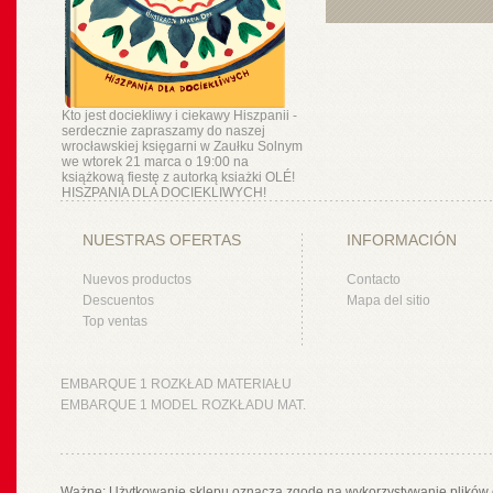
Kto jest dociekliwy i ciekawy Hiszpanii -
serdecznie zapraszamy do naszej
wrocławskiej księgarni w Zaułku Solnym
we wtorek 21 marca o 19:00 na
książkową fiestę z autorką ksiażki OLÉ!
HISZPANIA DLA DOCIEKLIWYCH!
NUESTRAS OFERTAS
INFORMACIÓN
Nuevos productos
Contacto
Descuentos
Mapa del sitio
Top ventas
EMBARQUE 1 ROZKŁAD MATERIAŁU
EMBARQUE 1 MODEL ROZKŁADU MAT.
Ważne: Użytkowanie sklepu oznacza zgodę na wykorzystywanie plików 