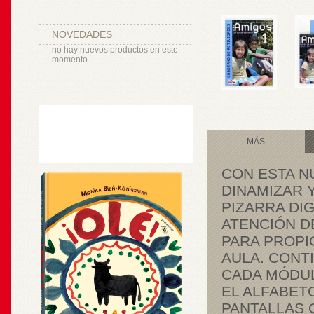
NOVEDADES
no hay nuevos productos en este
momento
MÁS
CON ESTA N
DINAMIZAR 
PIZARRA DIG
ATENCIÓN D
PARA PROPI
AULA. CONTI
CADA MÓDU
EL ALFABET
PANTALLAS 