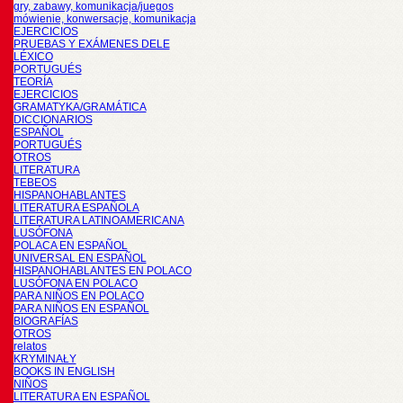
gry, zabawy, komunikacja/juegos
mówienie, konwersacje, komunikacja
EJERCICIOS
PRUEBAS Y EXÁMENES DELE
LÉXICO
PORTUGUÉS
TEORÍA
EJERCICIOS
GRAMATYKA/GRAMÁTICA
DICCIONARIOS
ESPAÑOL
PORTUGUÉS
OTROS
LITERATURA
TEBEOS
HISPANOHABLANTES
LITERATURA ESPAÑOLA
LITERATURA LATINOAMERICANA
LUSÓFONA
POLACA EN ESPAÑOL
UNIVERSAL EN ESPAÑOL
HISPANOHABLANTES EN POLACO
LUSÓFONA EN POLACO
PARA NIÑOS EN POLACO
PARA NIÑOS EN ESPAÑOL
BIOGRAFÍAS
OTROS
relatos
KRYMINAŁY
BOOKS IN ENGLISH
NIÑOS
LITERATURA EN ESPAÑOL