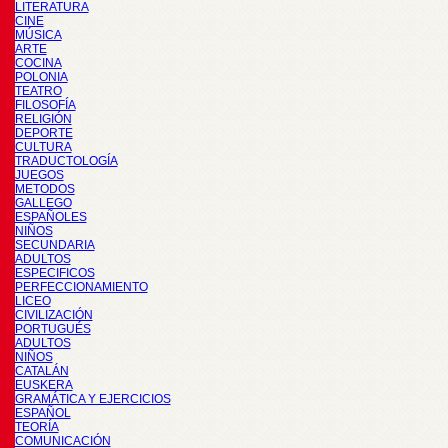
LITERATURA
CINE
MÚSICA
ARTE
COCINA
POLONIA
TEATRO
FILOSOFÍA
RELIGIÓN
DEPORTE
CULTURA
TRADUCTOLOGÍA
JUEGOS
METODOS
GALLEGO
ESPAÑOLES
NIÑOS
SECUNDARIA
ADULTOS
ESPECIFICOS
PERFECCIONAMIENTO
LICEO
CIVILIZACIÓN
PORTUGUÉS
ADULTOS
NIÑOS
CATALÁN
EUSKERA
GRAMÁTICA Y EJERCICIOS
ESPAÑOL
TEORÍA
COMUNICACIÓN