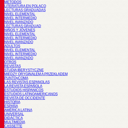
METODOS
LITERATURA EN POLACO
LECTURAS GRADUADAS
NIVEL ELEMENTAL
NIVEL INTERMEDIO
NIVEL AVANZADO
LECTURAS GRADUAD
NIÑOS Y JÓVENES
NIVEL ELEMENTAL
NIVEL INTERMEDIO
NIVEL AVANZADO
ADULTOS
NIVEL ELEMENTAL
NIVEL INTERMEDIO
NIVEL AVANZADO
OTROS
REVISTAS
STUDIA IBERYSTYCZNE
MIĘDZY ORYGINAŁEM A PRZEKŁADEM
PUNTOyCOMA
LAS REVISTAS ESPANOLAS
LA REVISTA ESPAÑOLA
ESTUDIOS HISPANICOS
ESTUDIOS LATINOAMERICANOS
REVISTA DE OCCIDENTE
HISTORIA
ESPAÑA
AMÉRICA LATINA
UNIVERSAL
DIDÁCTICA
MULTIMEDIA
CASSETTE