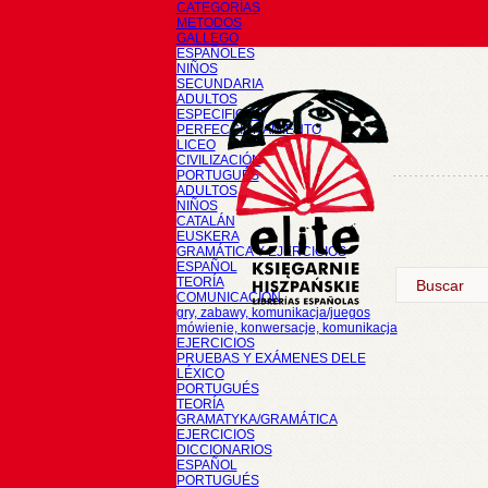
CATEGORÍAS
METODOS
GALLEGO
ESPAÑOLES
NIÑOS
SECUNDARIA
ADULTOS
ESPECIFICOS
PERFECCIONAMIENTO
LICEO
CIVILIZACIÓN
PORTUGUÉS
ADULTOS
NIÑOS
CATALÁN
EUSKERA
GRAMÁTICA Y EJERCICIOS
ESPAÑOL
TEORÍA
COMUNICACIÓN
gry, zabawy, komunikacja/juegos
mówienie, konwersacje, komunikacja
EJERCICIOS
PRUEBAS Y EXÁMENES DELE
LÉXICO
PORTUGUÉS
TEORÍA
GRAMATYKA/GRAMÁTICA
EJERCICIOS
DICCIONARIOS
ESPAÑOL
PORTUGUÉS