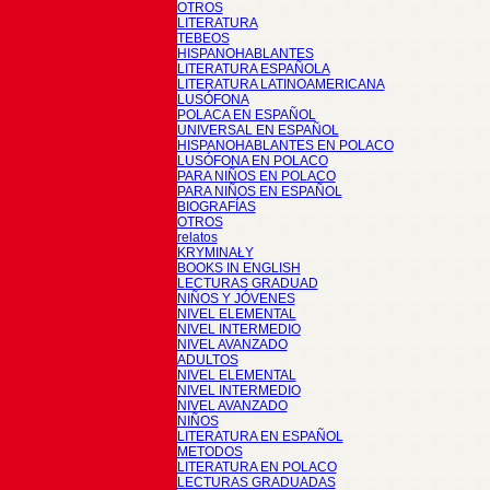
OTROS
LITERATURA
TEBEOS
HISPANOHABLANTES
LITERATURA ESPAÑOLA
LITERATURA LATINOAMERICANA
LUSÓFONA
POLACA EN ESPAÑOL
UNIVERSAL EN ESPAÑOL
HISPANOHABLANTES EN POLACO
LUSÓFONA EN POLACO
PARA NIÑOS EN POLACO
PARA NIÑOS EN ESPAÑOL
BIOGRAFÍAS
OTROS
relatos
KRYMINAŁY
BOOKS IN ENGLISH
LECTURAS GRADUAD
NIÑOS Y JÓVENES
NIVEL ELEMENTAL
NIVEL INTERMEDIO
NIVEL AVANZADO
ADULTOS
NIVEL ELEMENTAL
NIVEL INTERMEDIO
NIVEL AVANZADO
NIÑOS
LITERATURA EN ESPAÑOL
METODOS
LITERATURA EN POLACO
LECTURAS GRADUADAS