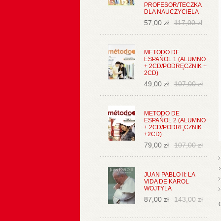
PROFESOR/TECZKA
DLA NAUCZYCIELA
57,00 zł
117,00 zł
METODO DE
ESPAŃOL 1 (ALUMNO
+ 2CD/PODRĘCZNIK +
2CD)
49,00 zł
107,00 zł
METODO DE
ESPAŃOL 2 (ALUMNO
+ 2CD/PODRĘCZNIK
+2CD)
79,00 zł
107,00 zł
JUAN PABLO II: LA
VIDA DE KAROL
WOJTYLA
87,00 zł
143,00 zł