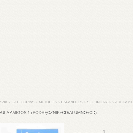
nicio
CATEGORÍAS
METODOS
ESPAÑOLES
SECUNDARIA
AULA AMIG
>
>
>
>
>
AULA AMIGOS 1 (PODRĘCZNIK+CD/ALUMNO+CD)