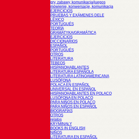
gry, zabawy, komunikacja/juegos
mówienie, konwersacje, komunikacja
EJERCICIOS
PRUEBAS Y EXÁMENES DELE
LÉXICO
PORTUGUÉS
TEORÍA
GRAMATYKA/GRAMÁTICA
EJERCICIOS
DICCIONARIOS
ESPAÑOL
PORTUGUÉS
OTROS
LITERATURA
TEBEOS
HISPANOHABLANTES
LITERATURA ESPAÑOLA
LITERATURA LATINOAMERICANA
LUSÓFONA
POLACA EN ESPAÑOL
UNIVERSAL EN ESPAÑOL
HISPANOHABLANTES EN POLACO
LUSÓFONA EN POLACO
PARA NIÑOS EN POLACO
PARA NIÑOS EN ESPAÑOL
BIOGRAFÍAS
OTROS
relatos
KRYMINAŁY
BOOKS IN ENGLISH
NIÑOS
LITERATURA EN ESPAÑOL