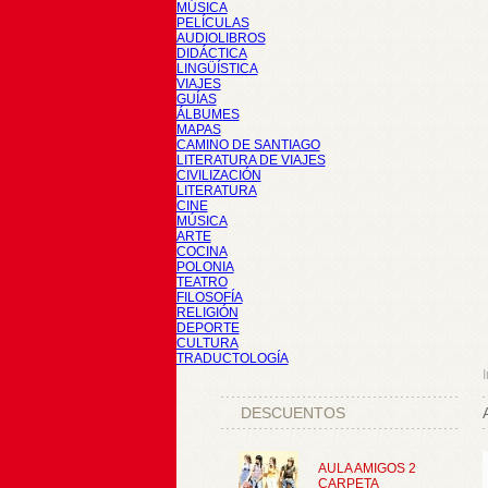
MÚSICA
PELÍCULAS
AUDIOLIBROS
DIDÁCTICA
LINGÜÍSTICA
VIAJES
GUÍAS
ÁLBUMES
MAPAS
CAMINO DE SANTIAGO
LITERATURA DE VIAJES
CIVILIZACIÓN
LITERATURA
CINE
MÚSICA
ARTE
COCINA
POLONIA
TEATRO
FILOSOFÍA
RELIGIÓN
DEPORTE
CULTURA
TRADUCTOLOGÍA
I
DESCUENTOS
AULA AMIGOS 2
CARPETA