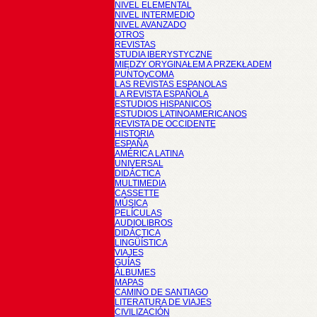
NIVEL ELEMENTAL
NIVEL INTERMEDIO
NIVEL AVANZADO
OTROS
REVISTAS
STUDIA IBERYSTYCZNE
MIĘDZY ORYGINAŁEM A PRZEKŁADEM
PUNTOyCOMA
LAS REVISTAS ESPANOLAS
LA REVISTA ESPAÑOLA
ESTUDIOS HISPANICOS
ESTUDIOS LATINOAMERICANOS
REVISTA DE OCCIDENTE
HISTORIA
ESPAÑA
AMÉRICA LATINA
UNIVERSAL
DIDÁCTICA
MULTIMEDIA
CASSETTE
MÚSICA
PELÍCULAS
AUDIOLIBROS
DIDÁCTICA
LINGÜÍSTICA
VIAJES
GUÍAS
ÁLBUMES
MAPAS
CAMINO DE SANTIAGO
LITERATURA DE VIAJES
CIVILIZACIÓN