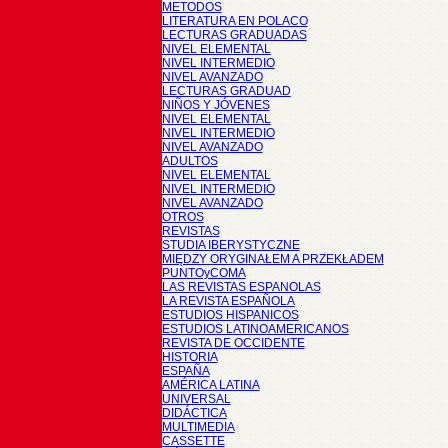
METODOS
LITERATURA EN POLACO
LECTURAS GRADUADAS
NIVEL ELEMENTAL
NIVEL INTERMEDIO
NIVEL AVANZADO
LECTURAS GRADUAD
NIÑOS Y JÓVENES
NIVEL ELEMENTAL
NIVEL INTERMEDIO
NIVEL AVANZADO
ADULTOS
NIVEL ELEMENTAL
NIVEL INTERMEDIO
NIVEL AVANZADO
OTROS
REVISTAS
STUDIA IBERYSTYCZNE
MIĘDZY ORYGINAŁEM A PRZEKŁADEM
PUNTOyCOMA
LAS REVISTAS ESPANOLAS
LA REVISTA ESPAÑOLA
ESTUDIOS HISPANICOS
ESTUDIOS LATINOAMERICANOS
REVISTA DE OCCIDENTE
HISTORIA
ESPAÑA
AMÉRICA LATINA
UNIVERSAL
DIDÁCTICA
MULTIMEDIA
CASSETTE