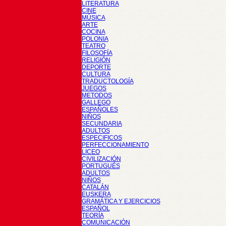
LITERATURA
CINE
MÚSICA
ARTE
COCINA
POLONIA
TEATRO
FILOSOFÍA
RELIGIÓN
DEPORTE
CULTURA
TRADUCTOLOGÍA
JUEGOS
METODOS
GALLEGO
ESPAÑOLES
NIÑOS
SECUNDARIA
ADULTOS
ESPECIFICOS
PERFECCIONAMIENTO
LICEO
CIVILIZACIÓN
PORTUGUÉS
ADULTOS
NIÑOS
CATALÁN
EUSKERA
GRAMÁTICA Y EJERCICIOS
ESPAÑOL
TEORÍA
COMUNICACIÓN