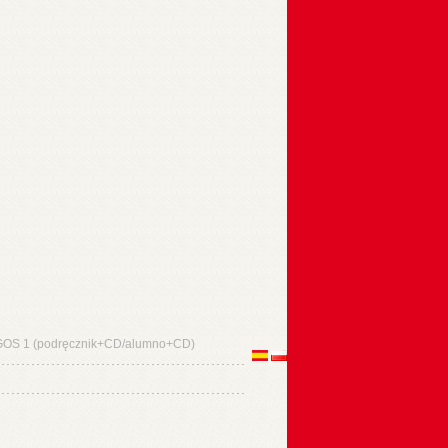
OS 1 (podręcznik+CD/alumno+CD)