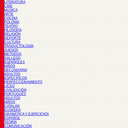
LITERATURA
CINE
MÚSICA
ARTE
COCINA
POLONIA
TEATRO
FILOSOFÍA
RELIGIÓN
DEPORTE
CULTURA
TRADUCTOLOGÍA
JUEGOS
METODOS
GALLEGO
ESPAÑOLES
NIÑOS
SECUNDARIA
ADULTOS
ESPECIFICOS
PERFECCIONAMIENTO
LICEO
CIVILIZACIÓN
PORTUGUÉS
ADULTOS
NIÑOS
CATALÁN
EUSKERA
GRAMÁTICA Y EJERCICIOS
ESPAÑOL
TEORÍA
COMUNICACIÓN