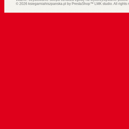
© 2026 ksiegarniahiszpanska.pl by
PrestaShop
™
LMK studio
. All rights