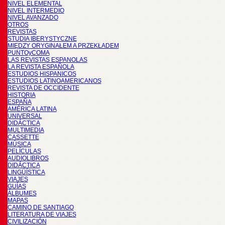
NIVEL ELEMENTAL
NIVEL INTERMEDIO
NIVEL AVANZADO
OTROS
REVISTAS
STUDIA IBERYSTYCZNE
MIĘDZY ORYGINAŁEM A PRZEKŁADEM
PUNTOyCOMA
LAS REVISTAS ESPANOLAS
LA REVISTA ESPAÑOLA
ESTUDIOS HISPANICOS
ESTUDIOS LATINOAMERICANOS
REVISTA DE OCCIDENTE
HISTORIA
ESPAÑA
AMÉRICA LATINA
UNIVERSAL
DIDÁCTICA
MULTIMEDIA
CASSETTE
MÚSICA
PELÍCULAS
AUDIOLIBROS
DIDÁCTICA
LINGÜÍSTICA
VIAJES
GUÍAS
ÁLBUMES
MAPAS
CAMINO DE SANTIAGO
LITERATURA DE VIAJES
CIVILIZACIÓN