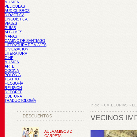
MÚSICA
PELÍCULAS
AUDIOLIBROS
DIDÁCTICA
LINGÜÍSTICA
VIAJES
GUÍAS
ÁLBUMES
MAPAS
CAMINO DE SANTIAGO
LITERATURA DE VIAJES
CIVILIZACIÓN
LITERATURA
CINE
MÚSICA
ARTE
COCINA
POLONIA
TEATRO
FILOSOFÍA
RELIGIÓN
DEPORTE
CULTURA
TRADUCTOLOGÍA
Inicio
CATEGORÍAS
LE
>
>
DESCUENTOS
VECINOS IMP
AULA AMIGOS 2
CARPETA