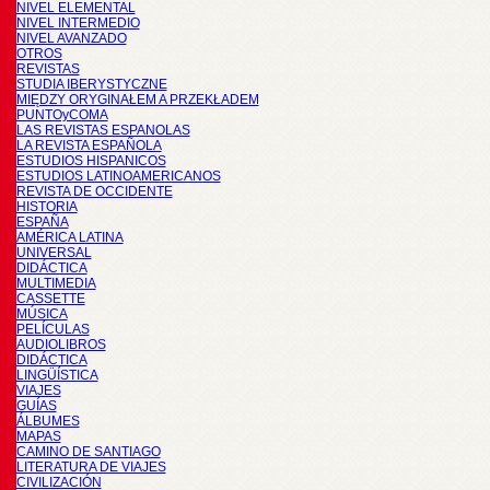
NIVEL ELEMENTAL
NIVEL INTERMEDIO
NIVEL AVANZADO
OTROS
REVISTAS
STUDIA IBERYSTYCZNE
MIĘDZY ORYGINAŁEM A PRZEKŁADEM
PUNTOyCOMA
LAS REVISTAS ESPANOLAS
LA REVISTA ESPAÑOLA
ESTUDIOS HISPANICOS
ESTUDIOS LATINOAMERICANOS
REVISTA DE OCCIDENTE
HISTORIA
ESPAÑA
AMÉRICA LATINA
UNIVERSAL
DIDÁCTICA
MULTIMEDIA
CASSETTE
MÚSICA
PELÍCULAS
AUDIOLIBROS
DIDÁCTICA
LINGÜÍSTICA
VIAJES
GUÍAS
ÁLBUMES
MAPAS
CAMINO DE SANTIAGO
LITERATURA DE VIAJES
CIVILIZACIÓN