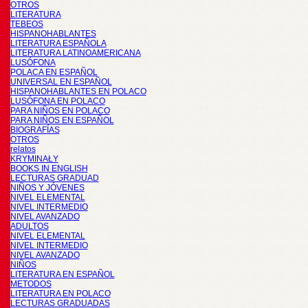
OTROS
LITERATURA
TEBEOS
HISPANOHABLANTES
LITERATURA ESPAÑOLA
LITERATURA LATINOAMERICANA
LUSÓFONA
POLACA EN ESPAÑOL
UNIVERSAL EN ESPAÑOL
HISPANOHABLANTES EN POLACO
LUSÓFONA EN POLACO
PARA NIÑOS EN POLACO
PARA NIÑOS EN ESPAÑOL
BIOGRAFÍAS
OTROS
relatos
KRYMINAŁY
BOOKS IN ENGLISH
LECTURAS GRADUAD
NIÑOS Y JÓVENES
NIVEL ELEMENTAL
NIVEL INTERMEDIO
NIVEL AVANZADO
ADULTOS
NIVEL ELEMENTAL
NIVEL INTERMEDIO
NIVEL AVANZADO
NIÑOS
LITERATURA EN ESPAÑOL
METODOS
LITERATURA EN POLACO
LECTURAS GRADUADAS