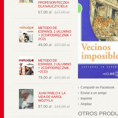
PROFESOR/TECZKA
DLA NAUCZYCIELA
57,00 zł
117,00 zł
METODO DE
ESPAŃOL 1 (ALUMNO
+ 2CD/PODRĘCZNIK +
2CD)
49,00 zł
107,00 zł
METODO DE
ESPAŃOL 2 (ALUMNO
+ 2CD/PODRĘCZNIK
+2CD)
79,00 zł
107,00 zł
Compartir en Facebook
Enviar a un amigo
JUAN PABLO II: LA
VIDA DE KAROL
Imprimir
WOJTYLA
Ampliar
87,00 zł
143,00 zł
OTROS PRODUC