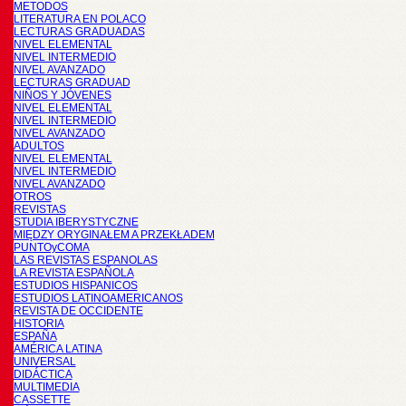
METODOS
LITERATURA EN POLACO
LECTURAS GRADUADAS
NIVEL ELEMENTAL
NIVEL INTERMEDIO
NIVEL AVANZADO
LECTURAS GRADUAD
NIÑOS Y JÓVENES
NIVEL ELEMENTAL
NIVEL INTERMEDIO
NIVEL AVANZADO
ADULTOS
NIVEL ELEMENTAL
NIVEL INTERMEDIO
NIVEL AVANZADO
OTROS
REVISTAS
STUDIA IBERYSTYCZNE
MIĘDZY ORYGINAŁEM A PRZEKŁADEM
PUNTOyCOMA
LAS REVISTAS ESPANOLAS
LA REVISTA ESPAÑOLA
ESTUDIOS HISPANICOS
ESTUDIOS LATINOAMERICANOS
REVISTA DE OCCIDENTE
HISTORIA
ESPAÑA
AMÉRICA LATINA
UNIVERSAL
DIDÁCTICA
MULTIMEDIA
CASSETTE