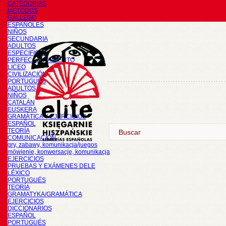
CATEGORÍAS
METODOS
GALLEGO
ESPAÑOLES
NIÑOS
SECUNDARIA
ADULTOS
ESPECIFICOS
PERFECCIONAMIENTO
LICEO
CIVILIZACIÓN
PORTUGUÉS
ADULTOS
NIÑOS
CATALÁN
EUSKERA
GRAMÁTICA Y EJERCICIOS
ESPAÑOL
TEORÍA
COMUNICACIÓN
gry, zabawy, komunikacja/juegos
mówienie, konwersacje, komunikacja
EJERCICIOS
PRUEBAS Y EXÁMENES DELE
LÉXICO
PORTUGUÉS
TEORÍA
GRAMATYKA/GRAMÁTICA
EJERCICIOS
DICCIONARIOS
ESPAÑOL
PORTUGUÉS