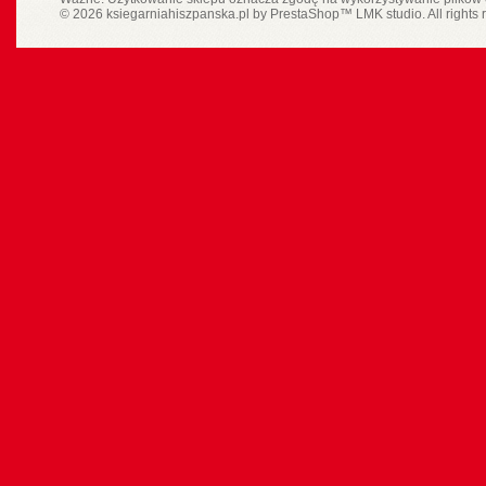
© 2026 ksiegarniahiszpanska.pl by
PrestaShop
™
LMK studio
. All rights