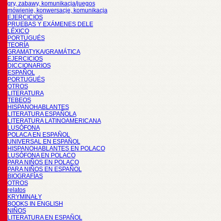
gry, zabawy, komunikacja/juegos
mówienie, konwersacje, komunikacja
EJERCICIOS
PRUEBAS Y EXÁMENES DELE
LÉXICO
PORTUGUÉS
TEORÍA
GRAMATYKA/GRAMÁTICA
EJERCICIOS
DICCIONARIOS
ESPAÑOL
PORTUGUÉS
OTROS
LITERATURA
TEBEOS
HISPANOHABLANTES
LITERATURA ESPAÑOLA
LITERATURA LATINOAMERICANA
LUSÓFONA
POLACA EN ESPAÑOL
UNIVERSAL EN ESPAÑOL
HISPANOHABLANTES EN POLACO
LUSÓFONA EN POLACO
PARA NIÑOS EN POLACO
PARA NIÑOS EN ESPAÑOL
BIOGRAFÍAS
OTROS
relatos
KRYMINAŁY
BOOKS IN ENGLISH
NIÑOS
LITERATURA EN ESPAÑOL