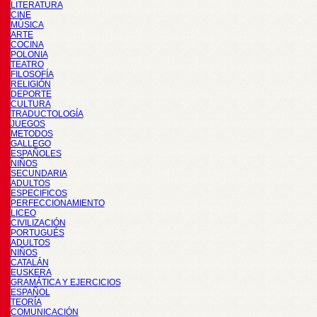
LITERATURA
CINE
MÚSICA
ARTE
COCINA
POLONIA
TEATRO
FILOSOFÍA
RELIGIÓN
DEPORTE
CULTURA
TRADUCTOLOGÍA
JUEGOS
METODOS
GALLEGO
ESPAÑOLES
NIÑOS
SECUNDARIA
ADULTOS
ESPECIFICOS
PERFECCIONAMIENTO
LICEO
CIVILIZACIÓN
PORTUGUÉS
ADULTOS
NIÑOS
CATALÁN
EUSKERA
GRAMÁTICA Y EJERCICIOS
ESPAÑOL
TEORÍA
COMUNICACIÓN