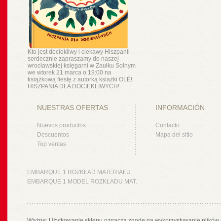
Kto jest dociekliwy i ciekawy Hiszpanii -
serdecznie zapraszamy do naszej
wrocławskiej księgarni w Zaułku Solnym
we wtorek 21 marca o 19:00 na
książkową fiestę z autorką ksiażki OLÉ!
HISZPANIA DLA DOCIEKLIWYCH!
NUESTRAS OFERTAS
INFORMACIÓN
Nuevos productos
Contacto
Descuentos
Mapa del sitio
Top ventas
EMBARQUE 1 ROZKŁAD MATERIAŁU
EMBARQUE 1 MODEL ROZKŁADU MAT.
Ważne: Użytkowanie sklepu oznacza zgodę na wykorzystywanie plików 