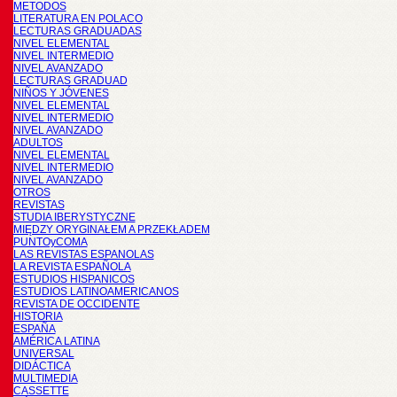
METODOS
LITERATURA EN POLACO
LECTURAS GRADUADAS
NIVEL ELEMENTAL
NIVEL INTERMEDIO
NIVEL AVANZADO
LECTURAS GRADUAD
NIÑOS Y JÓVENES
NIVEL ELEMENTAL
NIVEL INTERMEDIO
NIVEL AVANZADO
ADULTOS
NIVEL ELEMENTAL
NIVEL INTERMEDIO
NIVEL AVANZADO
OTROS
REVISTAS
STUDIA IBERYSTYCZNE
MIĘDZY ORYGINAŁEM A PRZEKŁADEM
PUNTOyCOMA
LAS REVISTAS ESPANOLAS
LA REVISTA ESPAÑOLA
ESTUDIOS HISPANICOS
ESTUDIOS LATINOAMERICANOS
REVISTA DE OCCIDENTE
HISTORIA
ESPAÑA
AMÉRICA LATINA
UNIVERSAL
DIDÁCTICA
MULTIMEDIA
CASSETTE