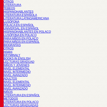
OTROS
LITERATURA
TEBEOS
HISPANOHABLANTES
LITERATURA ESPAÑOLA
LITERATURA LATINOAMERICANA
LUSÓFONA
POLACA EN ESPAÑOL
UNIVERSAL EN ESPAÑOL
HISPANOHABLANTES EN POLACO
LUSÓFONA EN POLACO
PARA NIÑOS EN POLACO
PARA NIÑOS EN ESPAÑOL
BIOGRAFÍAS
OTROS
relatos
KRYMINAŁY
BOOKS IN ENGLISH
LECTURAS GRADUAD
NIÑOS Y JÓVENES
NIVEL ELEMENTAL
NIVEL INTERMEDIO
NIVEL AVANZADO
ADULTOS
NIVEL ELEMENTAL
NIVEL INTERMEDIO
NIVEL AVANZADO
NIÑOS
LITERATURA EN ESPAÑOL
METODOS
LITERATURA EN POLACO
LECTURAS GRADUADAS