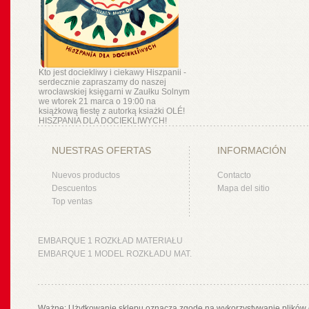
Kto jest dociekliwy i ciekawy Hiszpanii -
serdecznie zapraszamy do naszej
wrocławskiej księgarni w Zaułku Solnym
we wtorek 21 marca o 19:00 na
książkową fiestę z autorką ksiażki OLÉ!
HISZPANIA DLA DOCIEKLIWYCH!
NUESTRAS OFERTAS
INFORMACIÓN
Nuevos productos
Contacto
Descuentos
Mapa del sitio
Top ventas
EMBARQUE 1 ROZKŁAD MATERIAŁU
EMBARQUE 1 MODEL ROZKŁADU MAT.
Ważne: Użytkowanie sklepu oznacza zgodę na wykorzystywanie plików 