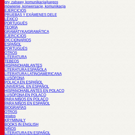
gry, zabawy, komunikacja/juegos
mówienie, konwersacje, komunikacja
EJERCICIOS
PRUEBAS Y EXÁMENES DELE
LÉXICO
PORTUGUÉS
TEORÍA
GRAMATYKA/GRAMÁTICA
EJERCICIOS
DICCIONARIOS
ESPAÑOL
PORTUGUÉS
OTROS
LITERATURA
TEBEOS
HISPANOHABLANTES
LITERATURA ESPAÑOLA
LITERATURA LATINOAMERICANA
LUSÓFONA
POLACA EN ESPAÑOL
UNIVERSAL EN ESPAÑOL
HISPANOHABLANTES EN POLACO
LUSÓFONA EN POLACO
PARA NIÑOS EN POLACO
PARA NIÑOS EN ESPAÑOL
BIOGRAFÍAS
OTROS
relatos
KRYMINAŁY
BOOKS IN ENGLISH
NIÑOS
LITERATURA EN ESPAÑOL