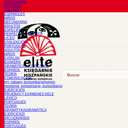
CATEGORÍAS
METODOS
GALLEGO
ESPAÑOLES
NIÑOS
SECUNDARIA
ADULTOS
ESPECIFICOS
PERFECCIONAMIENTO
LICEO
CIVILIZACIÓN
PORTUGUÉS
ADULTOS
NIÑOS
CATALÁN
EUSKERA
GRAMÁTICA Y EJERCICIOS
ESPAÑOL
TEORÍA
COMUNICACIÓN
gry, zabawy, komunikacja/juegos
mówienie, konwersacje, komunikacja
EJERCICIOS
PRUEBAS Y EXÁMENES DELE
LÉXICO
PORTUGUÉS
TEORÍA
GRAMATYKA/GRAMÁTICA
EJERCICIOS
DICCIONARIOS
ESPAÑOL
PORTUGUÉS