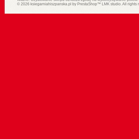
© 2026 ksiegarniahiszpanska.pl by
PrestaShop
™
LMK studio
. All rights