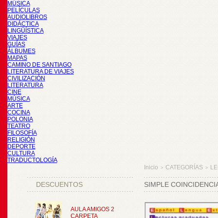
MÚSICA
PELÍCULAS
AUDIOLIBROS
DIDÁCTICA
LINGÜÍSTICA
VIAJES
GUÍAS
ÁLBUMES
MAPAS
CAMINO DE SANTIAGO
LITERATURA DE VIAJES
CIVILIZACIÓN
LITERATURA
CINE
MÚSICA
ARTE
COCINA
POLONIA
TEATRO
FILOSOFÍA
RELIGIÓN
DEPORTE
CULTURA
TRADUCTOLOGÍA
Inicio
CATEGORÍAS
LE
>
>
DESCUENTOS
SIMPLE COINCIDENCI
AULA AMIGOS 2
CARPETA