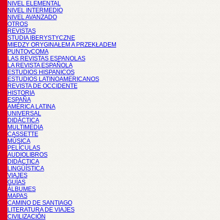
NIVEL ELEMENTAL
NIVEL INTERMEDIO
NIVEL AVANZADO
OTROS
REVISTAS
STUDIA IBERYSTYCZNE
MIĘDZY ORYGINAŁEM A PRZEKŁADEM
PUNTOyCOMA
LAS REVISTAS ESPANOLAS
LA REVISTA ESPAÑOLA
ESTUDIOS HISPANICOS
ESTUDIOS LATINOAMERICANOS
REVISTA DE OCCIDENTE
HISTORIA
ESPAÑA
AMÉRICA LATINA
UNIVERSAL
DIDÁCTICA
MULTIMEDIA
CASSETTE
MÚSICA
PELÍCULAS
AUDIOLIBROS
DIDÁCTICA
LINGÜÍSTICA
VIAJES
GUÍAS
ÁLBUMES
MAPAS
CAMINO DE SANTIAGO
LITERATURA DE VIAJES
CIVILIZACIÓN