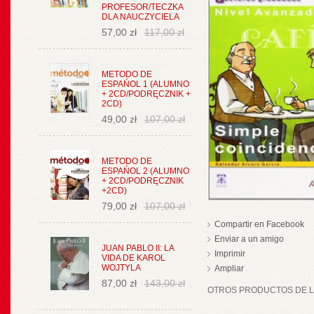
PROFESOR/TECZKA
DLA NAUCZYCIELA
57,00 zł
117,00 zł
METODO DE
ESPAŃOL 1 (ALUMNO
+ 2CD/PODRĘCZNIK +
2CD)
49,00 zł
107,00 zł
METODO DE
ESPAŃOL 2 (ALUMNO
+ 2CD/PODRĘCZNIK
+2CD)
79,00 zł
107,00 zł
Compartir en Facebook
Enviar a un amigo
JUAN PABLO II: LA
Imprimir
VIDA DE KAROL
WOJTYLA
Ampliar
87,00 zł
143,00 zł
OTROS PRODUCTOS DE LA