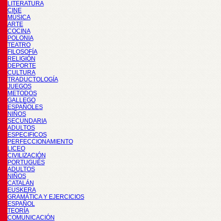
LITERATURA
CINE
MÚSICA
ARTE
COCINA
POLONIA
TEATRO
FILOSOFÍA
RELIGIÓN
DEPORTE
CULTURA
TRADUCTOLOGÍA
JUEGOS
METODOS
GALLEGO
ESPAÑOLES
NIÑOS
SECUNDARIA
ADULTOS
ESPECIFICOS
PERFECCIONAMIENTO
LICEO
CIVILIZACIÓN
PORTUGUÉS
ADULTOS
NIÑOS
CATALÁN
EUSKERA
GRAMÁTICA Y EJERCICIOS
ESPAÑOL
TEORÍA
COMUNICACIÓN