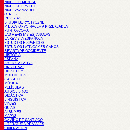
NIVEL ELEMENTAL
NIVEL INTERMEDIO
NIVEL AVANZADO
OTROS
REVISTAS
STUDIA IBERYSTYCZNE
MIĘDZY ORYGINAŁEM A PRZEKŁADEM
PUNTOyCOMA
LAS REVISTAS ESPANOLAS
LA REVISTA ESPAÑOLA
ESTUDIOS HISPANICOS
ESTUDIOS LATINOAMERICANOS
REVISTA DE OCCIDENTE
HISTORIA
ESPAÑA
AMÉRICA LATINA
UNIVERSAL
DIDÁCTICA
MULTIMEDIA
CASSETTE
MÚSICA
PELÍCULAS
AUDIOLIBROS
DIDÁCTICA
LINGÜÍSTICA
VIAJES
GUÍAS
ÁLBUMES
MAPAS
CAMINO DE SANTIAGO
LITERATURA DE VIAJES
CIVILIZACIÓN