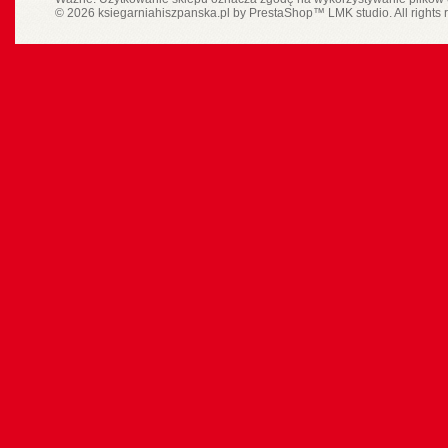
© 2026 ksiegarniahiszpanska.pl by
PrestaShop
™
LMK studio
. All rights