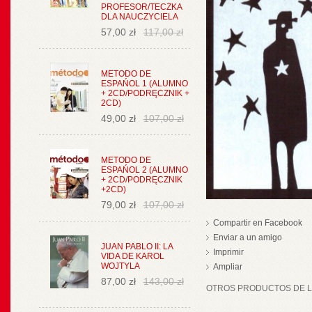
PROFESOR/TECZKA
DLA NAUCZYCIELA
57,00 zł
117,00 zł
METODO DE
ESPAŃOL 1 (ALUMNO
+ 2CD/PODRĘCZNIK +
2CD)
49,00 zł
107,00 zł
METODO DE
ESPAŃOL 2 (ALUMNO
+ 2CD/PODRĘCZNIK
+2CD)
79,00 zł
107,00 zł
Compartir en Facebook
Enviar a un amigo
JUAN PABLO II: LA
Imprimir
VIDA DE KAROL
WOJTYLA
Ampliar
87,00 zł
143,00 zł
OTROS PRODUCTOS DE LA