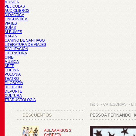
MÚSICA
PELÍCULAS
AUDIOLIBROS
DIDÁCTICA
LINGÜÍSTICA
VIAJES
GUÍAS
ÁLBUMES
MAPAS
CAMINO DE SANTIAGO
LITERATURA DE VIAJES
CIVILIZACIÓN
LITERATURA
CINE
MÚSICA
ARTE
COCINA
POLONIA
TEATRO
FILOSOFÍA
RELIGIÓN
DEPORTE
CULTURA
TRADUCTOLOGÍA
Inicio
CATEGORÍAS
LI
>
>
DESCUENTOS
PESSOA FERNANDO, K
AULA AMIGOS 2
CARPETA