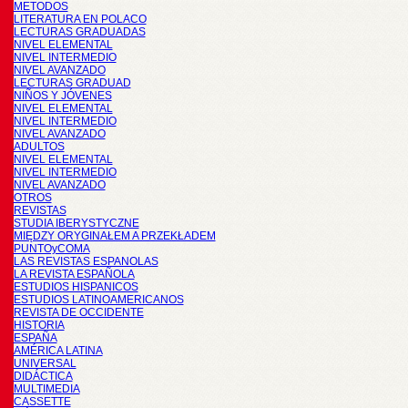
METODOS
LITERATURA EN POLACO
LECTURAS GRADUADAS
NIVEL ELEMENTAL
NIVEL INTERMEDIO
NIVEL AVANZADO
LECTURAS GRADUAD
NIÑOS Y JÓVENES
NIVEL ELEMENTAL
NIVEL INTERMEDIO
NIVEL AVANZADO
ADULTOS
NIVEL ELEMENTAL
NIVEL INTERMEDIO
NIVEL AVANZADO
OTROS
REVISTAS
STUDIA IBERYSTYCZNE
MIĘDZY ORYGINAŁEM A PRZEKŁADEM
PUNTOyCOMA
LAS REVISTAS ESPANOLAS
LA REVISTA ESPAÑOLA
ESTUDIOS HISPANICOS
ESTUDIOS LATINOAMERICANOS
REVISTA DE OCCIDENTE
HISTORIA
ESPAÑA
AMÉRICA LATINA
UNIVERSAL
DIDÁCTICA
MULTIMEDIA
CASSETTE