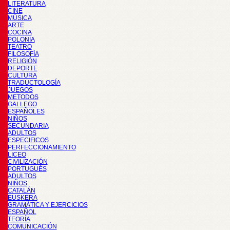
LITERATURA
CINE
MÚSICA
ARTE
COCINA
POLONIA
TEATRO
FILOSOFÍA
RELIGIÓN
DEPORTE
CULTURA
TRADUCTOLOGÍA
JUEGOS
METODOS
GALLEGO
ESPAÑOLES
NIÑOS
SECUNDARIA
ADULTOS
ESPECIFICOS
PERFECCIONAMIENTO
LICEO
CIVILIZACIÓN
PORTUGUÉS
ADULTOS
NIÑOS
CATALÁN
EUSKERA
GRAMÁTICA Y EJERCICIOS
ESPAÑOL
TEORÍA
COMUNICACIÓN