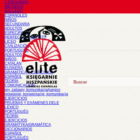
CATEGORÍAS
METODOS
GALLEGO
ESPAÑOLES
NIÑOS
SECUNDARIA
ADULTOS
ESPECIFICOS
PERFECCIONAMIENTO
LICEO
CIVILIZACIÓN
PORTUGUÉS
ADULTOS
NIÑOS
CATALÁN
EUSKERA
GRAMÁTICA Y EJERCICIOS
ESPAÑOL
TEORÍA
COMUNICACIÓN
gry, zabawy, komunikacja/juegos
mówienie, konwersacje, komunikacja
EJERCICIOS
PRUEBAS Y EXÁMENES DELE
LÉXICO
PORTUGUÉS
TEORÍA
EJERCICIOS
GRAMATYKA/GRAMÁTICA
DICCIONARIOS
ESPAÑOL
PORTUGUÉS