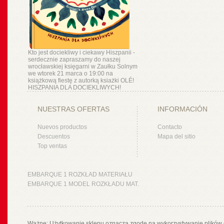
Kto jest dociekliwy i ciekawy Hiszpanii -
serdecznie zapraszamy do naszej
wrocławskiej księgarni w Zaułku Solnym
we wtorek 21 marca o 19:00 na
książkową fiestę z autorką ksiażki OLÉ!
HISZPANIA DLA DOCIEKLIWYCH!
NUESTRAS OFERTAS
INFORMACIÓN
Nuevos productos
Contacto
Descuentos
Mapa del sitio
Top ventas
EMBARQUE 1 ROZKŁAD MATERIAŁU
EMBARQUE 1 MODEL ROZKŁADU MAT.
Ważne: Użytkowanie sklepu oznacza zgodę na wykorzystywanie plików 