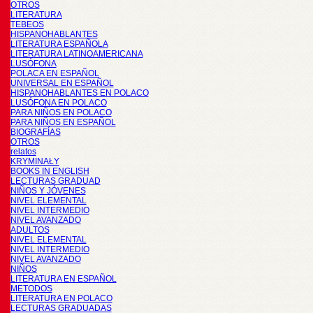
OTROS
LITERATURA
TEBEOS
HISPANOHABLANTES
LITERATURA ESPAÑOLA
LITERATURA LATINOAMERICANA
LUSÓFONA
POLACA EN ESPAÑOL
UNIVERSAL EN ESPAÑOL
HISPANOHABLANTES EN POLACO
LUSÓFONA EN POLACO
PARA NIÑOS EN POLACO
PARA NIÑOS EN ESPAÑOL
BIOGRAFÍAS
OTROS
relatos
KRYMINAŁY
BOOKS IN ENGLISH
LECTURAS GRADUAD
NIÑOS Y JÓVENES
NIVEL ELEMENTAL
NIVEL INTERMEDIO
NIVEL AVANZADO
ADULTOS
NIVEL ELEMENTAL
NIVEL INTERMEDIO
NIVEL AVANZADO
NIÑOS
LITERATURA EN ESPAÑOL
METODOS
LITERATURA EN POLACO
LECTURAS GRADUADAS